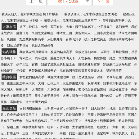
上一页
第1 - 50章
下一页
-
-
被误认仙人，老朱求我改国运 橘子柠檬茶
被误认仙人，老朱求我改国运全文阅读
被误认仙
-
-
人，老朱求我改国运txt下载
被误认仙人，老朱求我改国运最新章节
好看的历史军事小说
大家在看
退下，让朕来
铁骨
军工科技
大秦：陛下别东巡了，公子杀疯了
寒门状元
我的
谍战岁月
盛唐日月
民国之文豪崛起
神话版三国
贞观大闲人
三国小兵之霸途
清末之帝国崛
起
凤囚凰
女总裁的贴身高手
从山贼开始
百炼飞升录
抗日之特战兵王
满级绿茶穿成小可
怜
我岳父是李世民
抗日之英雄传奇
站内强推
我在风花雪月里等你
校花的贴身高手
华娱之修仙2002
从军行
开局被退婚，反手
娶小姨子？
背剑之人
剑卒过河
重生之桃李满天下
天官赐福
挑肥拣瘦
封总，太太想跟你离
婚很久了
少年大宝
官榜
我成了游戏里的反派之王
魔艳武林后宫传
穿越豪门之娱乐后宫
你
别撒娇了
年代57：从带领家人进城开始
混在民国当军阀我要多娶姨太太
猎艳谱群芳
经典收藏
女总裁的贴身高手
我在大唐做战神
抗日之铁血使命
谍影：命令与征服
兵器狂
潮
重生三国之中兴大汉
大明：让你上吊，没让你重建大明
双穿明末：我带领大明统治全球
帝
国大闲人
昭昭大明
大明流匪
九龙夺嫡
闯王围城，带10亿白银穿越崇祯
超级修真弃少
亮剑
特种兵：谁说我是兵王
重生之老子是皇帝
大唐，我有一个现代小镇
国公凶猛
大明：开局三千
龙骑，震惊老朱
这个大明太凶猛
最近更新
回到明初做藩王
大明第一贪官，你说咱杀不得？
回大唐当个小地主
让你带问题女
兵，你全养成特种兵王了？
本诗仙拥兵百万，你让我自重？
王莽：帝系统开局杀穿三国
三国之
从弃子开始无敌
别人练兵你练武，三个月刺头全成兵王？
从部落少主到帝国皇帝
明末最强寒
门
穿越三国：我的技能带编号
明末：刀劈崇祯
太平盛世英雄血
最强太子
大明：我，天命状
元，打爆全球
三国：请叫我汉献大帝！
崇祯：我这一生如履薄冰
谋定乾坤，我为执棋人
我，