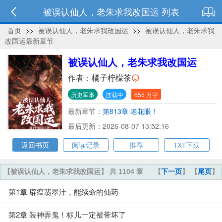
被误认仙人，老朱求我改国运 列表
首页
>>
被误认仙人，老朱求我改国运
>>
被误认仙人，老朱求我
改国运最新章节
被误认仙人，老朱求我改国运
作者：
橘子柠檬茶
历史军事
连载中
655 万字
最新章节：
第813章 老花眼！
最后更新：2026-08-07 13:52:16
返回书页
阅读记录
推荐
TXT下载
【被误认仙人，老朱求我改国运】 共 1104 章
【
下一页
】 【
尾页
】
第1章 辟瘟翡翠汁，能续命的仙药
第2章 装神弄鬼！标儿一定被带坏了