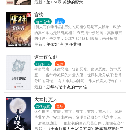
女子美颜养生的红颜馆，那是女人的天堂！ 意外开启
最新：
第174章 美妙的蜜穴
家传之宝——极乐美人图！一夜蜕变的他踏入了香艳
绝色的极品女神收藏之路！ 无数绝代佳丽粉墨登场！
官榜
御姐、女王、温婉美少妇、雍容熟~妇、娇俏少女、纯
都市言情
连载
情萝~~莉和那有点小邪恶的幼幼甚至于具有发展潜力
[新人写作季作品] 历史的真相永远是盲人摸象，政治
埋没的极品女人，用洛草那坏坏的话叫做：“一切都不
的真相永远是没有真相！ 在充满扑朔迷离，真假难辨
是问题，能发展就是硬道理，我们要走宁收错不放过
的仕途斗争之中，苏沐将如何利用官榜，来开拓属于
的全面收藏之路！”
自己的一片天地，完成自己心底那份小小愿望呢？一
最新：
第6734章 责任共担
切尽在官榜……老隐二零一二年倾力打造官场爽文，
请诸君多多支持！ 读网络文学就用盛大Bambook，多
道士夜仗剑
款优惠套装官网促销中！ ...
科幻小说
完结
生命恶魔、规律恶魔、知识恶魔、命运恶魔、战争恶
魔……当种种诡异的力量入侵，世界从此分成了泾渭
分明的两端。 有人奉其为神明，作为代言人行走在大
地之上。有人选择在猩红的夜晚，饮上一杯烈酒，举
最新：
新年写给书友的一封信
起了手里的猎枪。
大奉打更人
武侠修真
完结
这个世界，有儒；有道；有佛；有妖；有术士。 警校
毕业的许七安幽幽醒来，发现自己身处牢狱之中，三
日后流放边陲..... 他起初的目的只是自保，顺便在这个
没有人权的社会里当个富家翁悠闲度日。 ...... 多年
最新：
《大奉打更人之诸天万界》数字藏品预约开