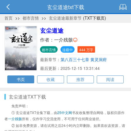
玄尘道途txt下载
首页
>>
都市言情
>>
玄尘道途最新章节
(TXT下载页)
玄尘道途
作者：
一介残骸
都市言情
连载中
444 万字
最新章节：
第八百三十七章 黄灵洞府
最后更新：2025-12-15 13:31:44
书页
收藏
推荐
阅读
玄尘道途TXT下载
免责声明：
① 玄尘道途TXT全集下载，由
25中文网
书友收集整理自网络，版权归原作
者
一介残骸
所有，仅作学习交流使用，不可用于任何商业途径。
② 如非免费资源，请在试用之后24小时内立即删除。如果喜欢该资源，请