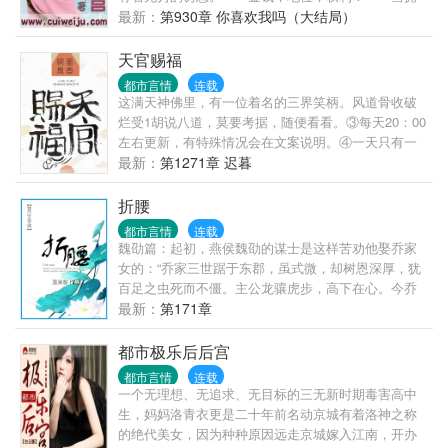
有着这三种所有人都渴望的优势之后，他的生活会是
最新：
第930章 你喜欢我吗（大结局）
怎么样的呢？在美女如云的都市之中，恣意风流，嬉
游花丛！
天官赐福
都市言情
连载
这满天神佛里，有一位着名的三界笑柄。风道骨收破
烂受1胡说八道，莫要考据，随便看看。③每天20：00
左右更新，有特殊情况会在文案说明。④一天只有一
更，别的时间显示更新都是在捉虫或小修。感谢帘子
最新：
第1271章 迟暮
大大美丽的封面 ●ｖ● ~
折腰
都市言情
连载
魏劭篇：起初，燕侯魏劭的谋士是这样苦劝他娶乔家
女的：“乔家三世踞于东郡，虽式微，却树恩深厚，犹
百足之虫死而不僵。主公龙骧虎步，高下在心。今乔
家既求好于主公，乔家之女，主公何妨取，用之便
最新：
第171章
可？”后来，魏劭终于知道了，自己打自己的脸，疼，
真特马的疼。小乔篇：嗯，男人确实都是贱骨头。皇
都市极乐后后宫
帝老子也一样。……架空，仿东汉末年军阀混战背
都市言情
连载
景，考据免。另外此小乔非三国里的小乔，只是觉得
一个无理想、无追求、无目标的三无新时期毒害高中
顺而且好听，所以借用了。
生，妈妈洛青衣更是二十年前名动京城有着洛神之称
的绝代美女，因为种种原因远走京城嫁入江南，开办