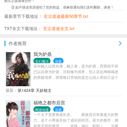
购买正版谢谢合作！
③ 如不慎该资源侵犯了您的权益，请麻烦通知我们及时删除，谢谢！
最新章节下载地址：
玄尘道途最新50章节.txt
TXT全文下载地址：
玄尘道途全文.txt
作者推荐
我为炉鼎
玄幻魔法
连载
采补她人以状自身，她人者，是为炉鼎，而我却不得
已以自身为炉鼎，压制修为境界，别人还在殚精竭虑
的突破境界，而我每日苦恼的是怎么找人用自己这个
炉鼎，防止自己的境界蹿的过快。
最新：
第1424章 天妖铭文
福艳之都市后宫
网游动漫
连载
一个太子党香艳成长史。 家族背后有着庞大的势
力，这个小男孩开始了成长的经历。偌大的都市，拥
有着无穷的诱惑。 金钱，地位，权利！ 当拥