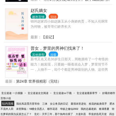
后，许七安回首前尘，身后是早已逝去的敌人，以及
始啦！
累累白骨。 滚滚长江东逝水，浪花淘尽英雄，是非成
赵氏嫡女
败转头空。 青山依旧在，几度夕阳红。 书不悲剧！
都市言情
完结
锦州赵家四小姐赵姝玉从小身娇肉贵，不知人伦纲常
为何物，被哥哥们娇养长大
最新：
【后记】
普女，梦里的男神们找来了！
其他类型
连载
新书又名又名30岁生日那天，周晩拥有了一个奇怪的
能力！她发现，只要她一睡着就会入梦，梦里情节不
一，人物不一，却个个都是男神级别的人物。这些男
人就跟瞎了一样，纷纷对她一见钟情，想要做她的男
朋友。更加没想到的是，他们居然在现实中纷纷找上
最新：
第24章 世界很精彩（完结）
了门。她只是一个普普通通到淹没在人群里都找不到
的大龄普女，再加上因为原生家庭的原因，性格内
-
-
-
-
玄尘道途 一介残骸
玄尘道途全文阅读
玄尘道途txt下载
玄尘道途最新章节
好看的都市
向，母单至今，她怎么可能扛得住啊！救命！
言情小说
站内强推
我在风花雪月里等你
三体
女公务员的日记
最强末世进化
校花的贴身高手
肥水
不流外人田
末世降临：18楼全员恶人
都市花语
华娱之修仙2002
我的总裁老妈
春满香夏
转
生萝莉的我当反派怎么了？
玄幻：天牢三年，那个纨绔出狱了
大道剑圣
帝皇的告死天使
四合