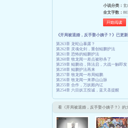
小说分类：
玄
全文字数：
8
《开局被退婚，反手娶小姨子？》已更新
第263章 龙蛇山暴露？
第262章 灵魂化剑，重创鲲鹏护法
第261章 恐怖的鲲鹏护法
第260章 牧龙闻一差点被秒杀了
第259章 鲲鹏动，阵法启，大战一触即发
第258章 鲲鹏护法再来
第257章 牧龙闻一布局鲲鹏
第256章 牧龙闻一来莽山山脉
第255章 合作，万妖殿内讧
第254章 六目妖王投诚，蓝天圣提醒
看《开局被退婚，反手娶小姨子？》的