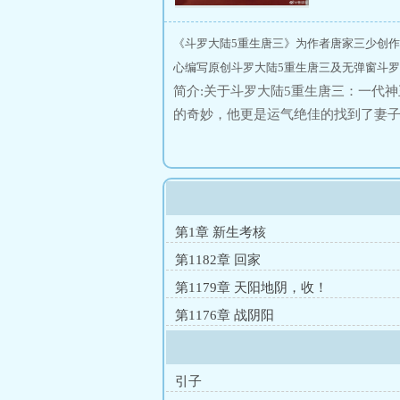
《斗罗大陆5重生唐三》为作者唐家三少创作
心编写原创斗罗大陆5重生唐三及无弹窗斗罗
简介:关于斗罗大陆5重生唐三：一代
的奇妙，他更是运气绝佳的找到了妻
神王重生在这对人类并不友好的世界
之路？尽在一代神王至情追妻之旅，
第1章 新生考核
第1182章 回家
第1179章 天阳地阴，收！
第1176章 战阴阳
引子