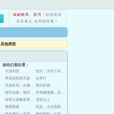
错缺断章、加书：
站内短信
后台有人,会尽快回复！
其他类型
妹纸们都在看：
大道剑圣
玄幻：天牢三年，那个纨绔出狱了
帝皇的告死天使
从军行
天崩开局：从捕妖人到人族大帝
我为炉鼎
镇守仙秦：地牢吞妖六十年
开局被退婚，反手娶小姨子？
快穿之攻略直男的正确姿势
背剑之人
挑肥拣瘦
封总，太太想跟你离婚很久了
长生修仙：开局和女魔头双修
修仙家族：从词条开始