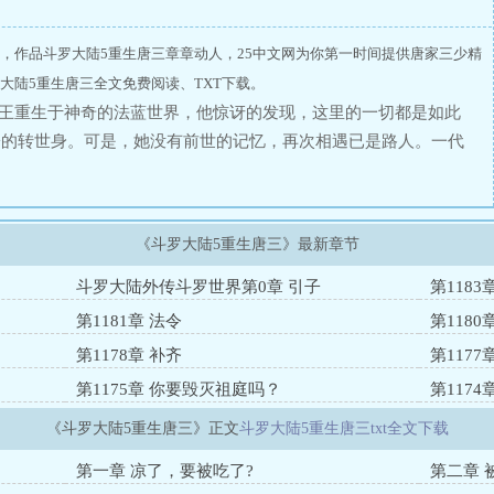
，作品斗罗大陆5重生唐三章章动人，25中文网为你第一时间提供唐家三少精
大陆5重生唐三全文免费阅读、TXT下载。
神王重生于神奇的法蓝世界，他惊讶的发现，这里的一切都是如此
子的转世身。可是，她没有前世的记忆，再次相遇已是路人。一代
中，能否重新追回妻子。千奇百怪的妖神变又会带给他怎样的重生
斗罗大陆第五部，重生唐三！
《斗罗大陆5重生唐三》最新章节
斗罗大陆外传斗罗世界第0章 引子
第118
第1181章 法令
第1180
第1178章 补齐
第117
第1175章 你要毁灭祖庭吗？
第1174
《斗罗大陆5重生唐三》正文
斗罗大陆5重生唐三txt全文下载
第一章 凉了，要被吃了?
第二章 