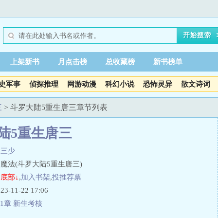
上架新书
月点击榜
总收藏榜
新书榜单
史军事
侦探推理
网游动漫
科幻小说
恐怖灵异
散文诗词
三
> 斗罗大陆5重生唐三章节列表
陆5重生唐三
家三少
魔法(斗罗大陆5重生唐三)
底部↓
,
加入书架
,
投推荐票
11-22 17:06
1章 新生考核