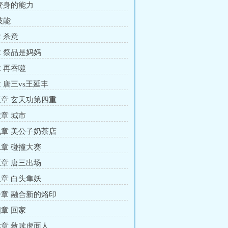
变身的能力
技能
 杀意
 祭品是妈妈
 再吞噬
 唐三vs王延丰
章 玄天功第四重
章 城市
章 美公子奶茶店
章 碰撞大赛
章 唐三出场
章 白头隼妖
章 融合新的烙印
章 回家
章 救赎虎面人