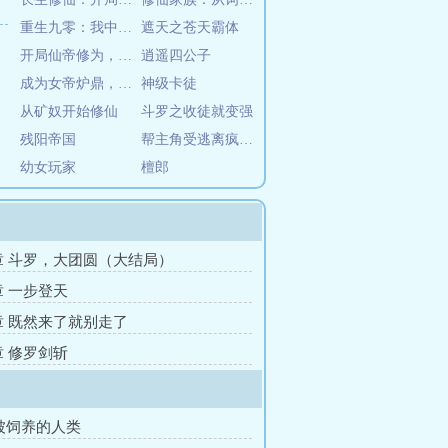
重生九零：我中百万大奖带全家暴富
遮天之苍天霸体
开局仙帝修为，我的势力遍诸天
逍遥四公子
成为女帝炉鼎，我踏上了无敌路
神级卡徒
从矿奴开始修仙
斗罗之收徒就变强
残阳帝国
帮主角受逃离疯子后我被盯上了[穿书]
幼女玩家
檀郎
3章 斗罗，大团圆（大结局）
章 一步登天
7章 既然来了就别走了
章 修罗剑斩
被饲养的人类