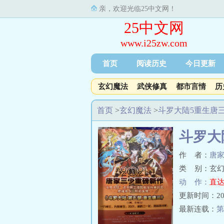
亲，欢迎光临25中文网！
25中文网
www.i25zw.com
首页
阅读历史
今日更新
玄幻魔法
武侠修真
都市言情
历
首页
>
玄幻魔法
>
斗罗大陆5重生唐
斗罗大
作 者：
唐
类 别：玄幻
动 作：
直达
更新时间：2023-
最新连载：
第