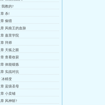
 我教的?
章 杀!
章 偷猎
章 风狼王的血脉
章 嘉里学院
章 拜师
章 天狐之眼
章 查看收获
章 体能锻炼
章 实战对抗
 冰精变
章 蓝级圣母
章 小卖铺
章 风神斩?