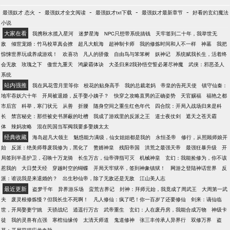
-
-
-
-
最强奴才 态火
最强奴才全文阅读
最强奴才txt下载
最强奴才最新章节
好看的玄幻魔法
小说
大家在看
我携秋水揽入星河
迷梦星海
NPC只想带系统搞钱
天牢签到二十年，我举世无
敌
倾世宠婚：竹马校草真会撩
超凡大航海
超神制卡师
我的修炼时间和人不一样
神墓
我把
惊悚世界玩成养成游戏！
欢喜功
凡人的骄傲
自由鸟与笨笨树
妖神记
系统赋我长生，活着终
会无敌
玫瑰之下
傲世九重天
鸿蒙霸体诀
大圣归来2我孙悟空誓必屠尽神魔
武侠：邪恶圣人
系统
站内强推
我在风花雪月里等你
校花的贴身高手
我的总裁老妈
帝皇的告死天使
镇守仙秦：
地牢吞妖六十年
开局被退婚，反手娶小姨子？
快穿之攻略直男的正确姿势
天官赐福
福艳之都
市后宫
科举，寒门状元
从善
折腰
随身空间之重生红色年代
四合院：开局入战场归来是科
长
禁宫秘史：那些被史书屏蔽的吐槽
我成了游戏里的反派之王
道士夜仗剑
遮天之苍天霸
体
辣妈攻略
混在民国当军阀我要多娶姨太太
经典收藏
海岛超凡大领主
魅惑能力满级，仙女姐姐都是我的
永恒圣帝
修行，从照顾师娘开
始
反派：绝美师尊废我修为，黑化了
赘婿神皇
残阳帝国
洪荒之最强天帝
最强狂暴升级
开
局签到半圣护卫，召唤十万龙骑
长生万古，仙帝弹指可灭
机械神皇
玄幻：我能捡修为，你不该
惹我的
大日焚天经
穿越时空的蝴蝶
开局天牢狱卒，签到神象镇狱！
网游之登陆神话世界
反
派：谁说我是来退婚的？
出生秒仙帝，除了无敌还是无敌
江山美人志
最近更新
盗梦千年
异界游乐场
蛮荒古界记
封神：拜师元始，我竟成了周武王
大周第一武
夫
废灵根修炼慢？但我长生不死啊！
凡人修仙：疯了吧！你一百岁了还要修仙
剑来：谪仙临
世，开局娶妻宁姚
天骄战纪
逍遥行万古
武帝重生
玄幻：人在废丹房，我能合成万物
神级卡
徒
我的灵兽有点强
寒棺仙缘传
太清天师道
鬼道修神
张三丰传承人异界行
双修万界
盗