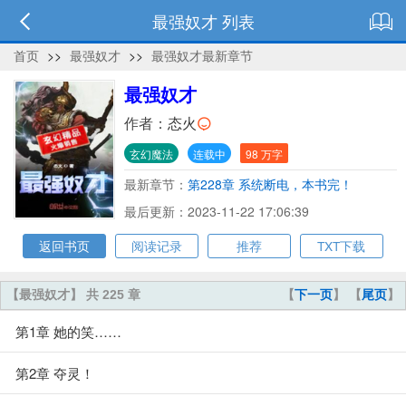
最强奴才 列表
首页
>>
最强奴才
>>
最强奴才最新章节
最强奴才
作者：
态火
玄幻魔法
连载中
98 万字
最新章节：
第228章 系统断电，本书完！
最后更新：2023-11-22 17:06:39
返回书页
阅读记录
推荐
TXT下载
【最强奴才】 共 225 章
【
下一页
】 【
尾页
】
第1章 她的笑……
第2章 夺灵！