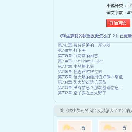
小说分类：
都
全文字数：
4
《转生萝莉的我当反派怎么了？》已更新
第741章 普普通通的一座沙发
第740章 灯下黑
第739章 白莉莉的困惑
第738章 Fox♀Next♀Door
第737章 小登摇老登
第736章 把思路逆转过来
第735章 信天翁的信用值好像非常低
第734章 防火防盗防信天翁
第733章 没有信息？那就创造信息！
第732章 路子实在是太野了
看《转生萝莉的我当反派怎么了？》的