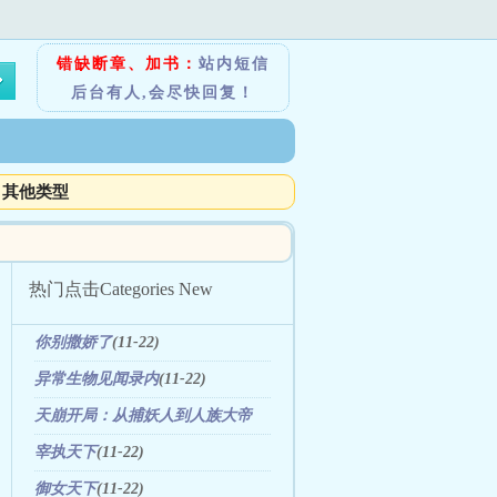
错缺断章、加书：
站内短信
后台有人,会尽快回复！
其他类型
热门点击
Categories New
你别撒娇了
(11-22)
异常生物见闻录内
(11-22)
天崩开局：从捕妖人到人族大帝
(08-06)
宰执天下
(11-22)
御女天下
(11-22)