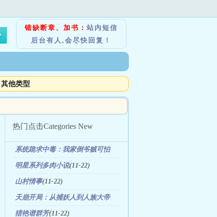
错缺断章、加书：
站内短信
后台有人,会尽快回复！
其他类型
热门点击
Categories New
系统跪求中毒：我家倒爷贼可怕
(11-22)
明星系列多肉小说
(11-22)
山村情事
(11-22)
天崩开局：从捕妖人到人族大帝
(08-07)
猎艳谱群芳
(11-22)