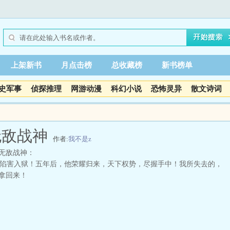
上架新书
月点击榜
总收藏榜
新书榜单
史军事
侦探推理
网游动漫
科幻小说
恐怖灵异
散文诗词
无敌战神
作者:
我不是z
无敌战神：
害入狱！五年后，他荣耀归来，天下权势，尽握手中！我所失去的，
拿回来！