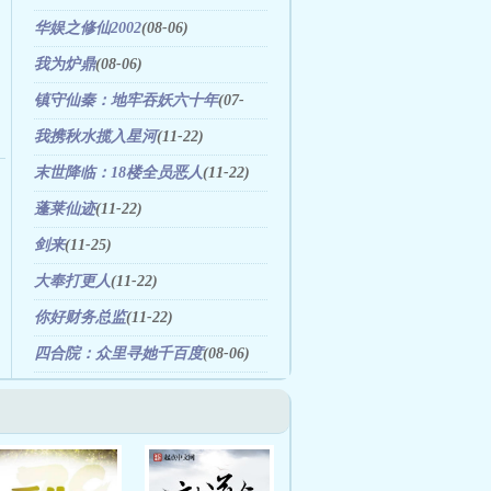
华娱之修仙2002
(08-06)
我为炉鼎
(08-06)
镇守仙秦：地牢吞妖六十年
(07-
31)
我携秋水揽入星河
(11-22)
末世降临：18楼全员恶人
(11-22)
蓬莱仙迹
(11-22)
剑来
(11-25)
大奉打更人
(11-22)
你好财务总监
(11-22)
四合院：众里寻她千百度
(08-06)