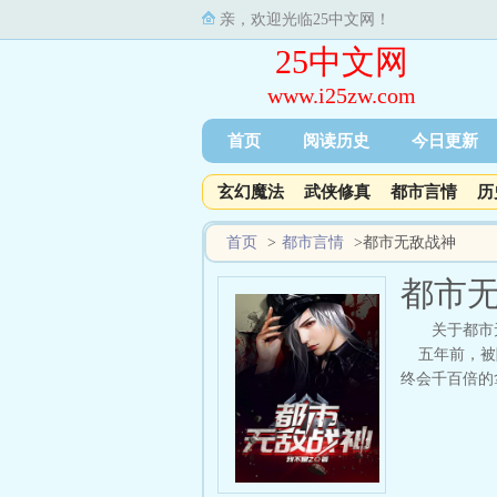
亲，欢迎光临25中文网！
25中文网
www.i25zw.com
首页
阅读历史
今日更新
玄幻魔法
武侠修真
都市言情
历
首页
>
都市言情
>
都市无敌战神
都市
关于都市
五年前，被陷
终会千百倍的