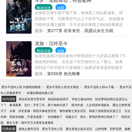
斗罗：黑暗律动，狩猎诸神
网游动漫
连载
众神皆言神不能干预下界，海神唐三却以权谋私，肆
意操纵下界，试图掌控气运之子掠夺气运。 在超越光
与暗的深渊之罅隙，不可名状的漆黑之物在睨视着这
一切。 他是蛰伏在无尽黑暗中的狩猎者，以千面千貌
最新：
第277章 若有来世，我愿以余生为期
欺骗、诱惑猎物一步一步落入精心布下的陷阱当中，
并以使猎物陷入无尽恐怖与绝望为最高的喜悦。 他
龙族：沉吟至今
说，这个世界不需要所谓的神，至少不需要像唐三这
网游动漫
连载
样的神。 PS：本书降维打击，阴谋论、反唐三，有部
自尼伯龙根计划结束前夕突然回到十六岁真正拥有了S
分龙王传说设定，原着主角转性，不喜该设定的慎
级血统的明妃，会在这个时空做些什么？那么，如果
入！
回到这个时空的不只是他呢？如果还有诺诺和绘梨衣
呢？那么多的悲剧还没有发生，可很多人命运的丝线
最新：
第556章 烛光晚餐
已经纠缠到一起。诺诺终于在被奥丁长枪贯穿之前看
见了化作怪物的衰仔，那张脸和自己记忆中那张脸逐
-
-
-
肥水不流外人田 刘俊刚张晓瑶
肥水不流外人田全文阅读
肥水不流外人田txt下载
肥水不流
渐重合，所以名为爱情的情愫就在缓慢生长。绘梨衣
-
外人田最新章节
好看的网游动漫小说
呢？重新再来一次，她还回义无反顾地选择那个承诺
站内强推
我在风花雪月里等你
校花的贴身高手
华娱之修仙2002
转生萝莉的我当反派怎么
帮自己杀死奥特曼的衰小孩吗？即便他让她那么失
了？
春满香夏
玄幻：天牢三年，那个纨绔出狱了
我为炉鼎
人生得意时须纵欢
重生之桃李满
望。哦，还有耶梦加得，承受着最大孤独的龙王，突
天下
从善
历史直播：我用天幕改变历史
都市娇妻之美女后宫
我成了游戏里的反派之王
太古
然在最无助的时候被某个人闯入自己的生活，带来那
剑神
我是你情敌，不是你老婆！
你别撒娇了
花都太子
普女，梦里的男神们找来了！
轮回乐
么刺眼的光，她还会像上一次那样爱上楚子航吗？“现
园
重生九零：我中百万大奖带全家暴富
在，做出选择吧，哥哥。”路鸣泽在路明非的耳畔低
经典收藏
福艳之都市后宫
肥水不流外人田
重生香港之娱乐后宫
山村情事
田野花香
截教