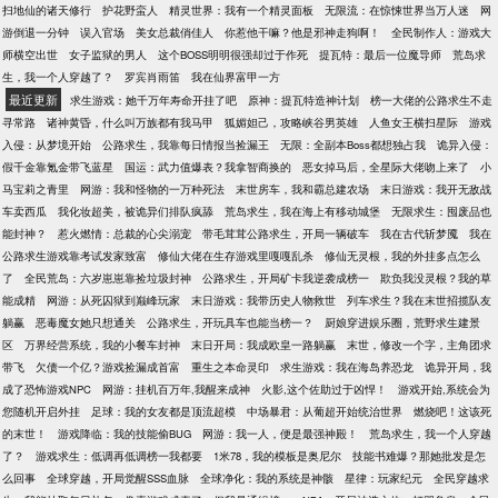
语，他们的面前，两个女孩被钉在巨大的十字架上，
扫地仙的诸天修行
护花野蛮人
精灵世界：我有一个精灵面板
无限流：在惊悚世界当万人迷
网
火焰沿着她们的裙摆向上攀升，那两双眼睛那么悲
游倒退一分钟
误入官场
美女总裁俏佳人
你惹他干嘛？他是邪神走狗啊！
全民制作人：游戏大
哀，透着浓浓的不舍，“权或者力，杀死一个，得到一
师横空出世
女子监狱的男人
这个BOSS明明很强却过于作死
提瓦特：最后一位魔导师
荒岛求
个。”
生，我一个人穿越了？
罗宾肖雨笛
我在仙界富甲一方
最近更新
求生游戏：她千万年寿命开挂了吧
原神：提瓦特造神计划
榜一大佬的公路求生不走
寻常路
诸神黄昏，什么叫万族都有我马甲
狐媚妲己，攻略峡谷男英雄
人鱼女王横扫星际
游戏
入侵：从梦境开始
公路求生，我靠每日情报当捡漏王
无限：全副本Boss都想独占我
诡异入侵：
假千金靠氪金带飞蓝星
国运：武力值爆表？我拿智商换的
恶女掉马后，全星际大佬吻上来了
小
马宝莉之青里
网游：我和怪物的一万种死法
末世房车，我和霸总建农场
末日游戏：我开无敌战
车卖西瓜
我化妆超美，被诡异们排队疯舔
荒岛求生，我在海上有移动城堡
无限求生：囤废品也
能封神？
惹火燃情：总裁的心尖溺宠
带毛茸茸公路求生，开局一辆破车
我在古代斩梦魇
我在
公路求生游戏靠考试发家致富
修仙大佬在生存游戏里嘎嘎乱杀
修仙无灵根，我的外挂多点怎么
了
全民荒岛：六岁崽崽靠捡垃圾封神
公路求生，开局矿卡我逆袭成榜一
欺负我没灵根？我的草
能成精
网游：从死囚狱到巅峰玩家
末日游戏：我带历史人物救世
列车求生？我在末世招揽队友
躺赢
恶毒魔女她只想通关
公路求生，开玩具车也能当榜一？
厨娘穿进娱乐圈，荒野求生建景
区
万界经营系统，我的小餐车封神
末日开局：我成欧皇一路躺赢
末世，修改一个字，主角团求
带飞
欠债一个亿？游戏捡漏成首富
重生之本命灵印
求生游戏：我在海岛养恐龙
诡异开局，我
成了恐怖游戏NPC
网游：挂机百万年,我醒来成神
火影,这个佐助过于凶悍！
游戏开始,系统会为
您随机开启外挂
足球：我的女友都是顶流超模
中场暴君：从葡超开始统治世界
燃烧吧！这该死
的末世！
游戏降临：我的技能偷BUG
网游：我一人，便是最强神殿！
荒岛求生，我一个人穿越
了？
游戏求生：低调再低调榜一我都要
1米78，我的模板是奥尼尔
技能书难爆？那她批发是怎
么回事
全球穿越，开局觉醒SSS血脉
全球净化：我的系统是神骸
星律：玩家纪元
全民穿越求