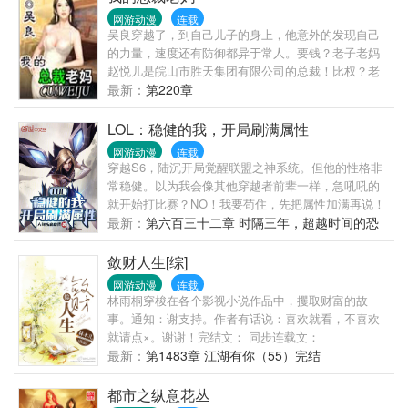
网游动漫
连载
吴良穿越了，到自己儿子的身上，他意外的发现自己
的力量，速度还有防御都异于常人。要钱？老子老妈
赵悦儿是皖山市胜天集团有限公司的总裁！比权？老
子小姨赵沁儿是皖山市市委副书记。比人多？老子马
最新：
第220章
子杨艳和舅舅都是皖山市地下统治者之一。比单挑？
老子速度、力量、防御老子和神一般，你能打的
LOL：稳健的我，开局刷满属性
过？…………
网游动漫
连载
穿越S6，陆沉开局觉醒联盟之神系统。但他的性格非
常稳健。以为我会像其他穿越者前辈一样，急吼吼的
就开始打比赛？NO！我要苟住，先把属性加满再说！
终于，两年过去......【叮！系统提示！宿主全属性已
最新：
第六百三十二章 时隔三年，超越时间的恐
满，请不要再在RANK上浪费时间！】嘿，急了，系统
惧！
急了。陆沉耸了耸肩，既然如此，那就......出山吧！从
敛财人生[综]
这一天起，LPL，不，整个世界，都迎来了他们的LOL
网游动漫
连载
之神！
林雨桐穿梭在各个影视小说作品中，攫取财富的故
事。通知：谢支持。作者有话说：喜欢就看，不喜欢
就请点×。谢谢！完结文： 同步连载文：
最新：
第1483章 江湖有你（55）完结
都市之纵意花丛