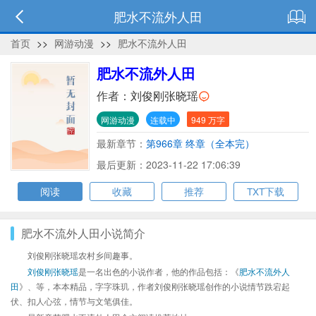
肥水不流外人田
首页
>>
网游动漫
>>
肥水不流外人田
肥水不流外人田
作者：
刘俊刚张晓瑶
网游动漫
连载中
949 万字
最新章节：
第966章 终章（全本完）
最后更新：2023-11-22 17:06:39
阅读
收藏
推荐
TXT下载
肥水不流外人田小说简介
刘俊刚张晓瑶农村乡间趣事。
刘俊刚张晓瑶
是一名出色的小说作者，他的作品包括：《
肥水不流外人
田
》、等，本本精品，字字珠玑，作者刘俊刚张晓瑶创作的小说情节跌宕起
伏、扣人心弦，情节与文笔俱佳。