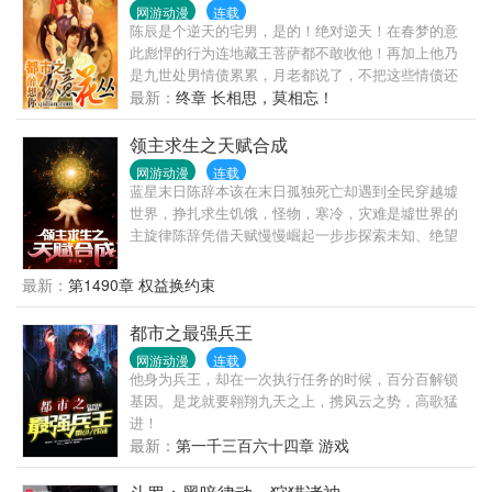
网游动漫
连载
陈辰是个逆天的宅男，是的！绝对逆天！在春梦的意
此彪悍的行为连地藏王菩萨都不敢收他！再加上他乃
是九世处男情债累累，月老都说了，不把这些情债还
清，你丫就别想投胎！既然重新来过，达官贵人的女
最新：
终章 长相思，莫相忘！
儿绝对不能放过，超级大财团的贵妇董事长也不能错
过！可是，尼玛为什么连外国公主，国际大明星都会
领主求生之天赋合成
爱上我？简单的说，这是一......
网游动漫
连载
蓝星末日陈辞本该在末日孤独死亡却遇到全民穿越墟
世界，挣扎求生饥饿，怪物，寒冷，灾难是墟世界的
主旋律陈辞凭借天赋慢慢崛起一步步探索未知、绝望
的墟世界“我们本该死亡，正因为有价值才会穿越，死
亡并未远离，依旧在身后猛追，稍有松懈必将万劫不
最新：
第1490章 权益换约束
复！”〔求生〕〔领主〕〔战争〕〔位面〕〔异能〕
都市之最强兵王
网游动漫
连载
他身为兵王，却在一次执行任务的时候，百分百解锁
基因。是龙就要翱翔九天之上，携风云之势，高歌猛
进！
最新：
第一千三百六十四章 游戏