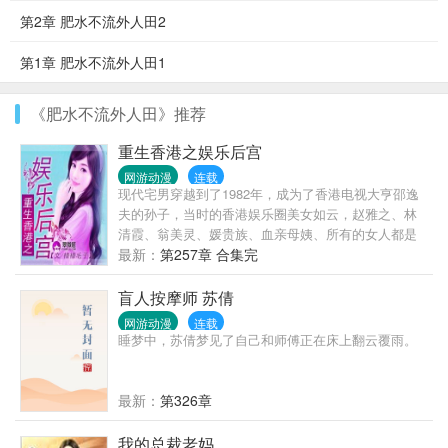
第2章 肥水不流外人田2
第1章 肥水不流外人田1
《肥水不流外人田》推荐
重生香港之娱乐后宫
网游动漫
连载
现代宅男穿越到了1982年，成为了香港电视大亨邵逸
夫的孙子，当时的香港娱乐圈美女如云，赵雅之、林
清霞、翁美灵、媛贵族、血亲母姨、所有的女人都是
他的囊中之物，看他如何泡尽明星血亲，醒掌天下
最新：
第257章 合集完
权，醉卧美人膝，一切请关注《重生香港之娱乐后
宫》……
盲人按摩师 苏倩
网游动漫
连载
睡梦中，苏倩梦见了自己和师傅正在床上翻云覆雨。
最新：
第326章
我的总裁老妈