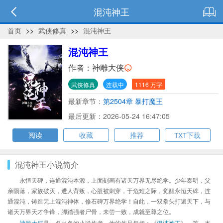
混沌神王
首页
>>
武侠修真
>>
混沌神王
混沌神王
作者：
神雕大侠
武侠修真
连载中
1116 万字
最新章节：
第2504章 暴打魔王
最后更新：2026-05-24 16:47:05
阅读
收藏
推荐
TXT下载
混沌神王小说简介
永恒天碑，连通混沌本源，上面刻画有诸天万界无尽绝学。少年秦明，父
亲陨落，家族破灭，遭人背叛，心脏被刺穿，于危难之际，觉醒永恒天碑，连
通混沌，铸造无上混沌神体，修石碑万界绝学！自此，一双拳头打遍天下，与
诸天万界天才争锋，脚踏强者尸骨，未尝一败，成就至尊之位。
神雕大侠
是一名出色的小说作者，他的作品包括：《
混沌神王
》、等，本