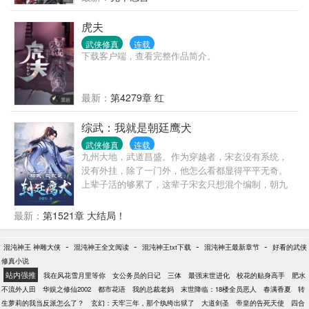
虎夫
武侠修真
连载
下载客户端，查看完整作品简介。
最新：
第4279章 红
综武：我就是朝廷鹰犬
武侠修真
连载
九州大地，武道昌盛。作为穿越者，宋玄没有系统，
没有外挂，除了一门外，他怎么看都显得平平无奇。
上辈子活的够累了，这辈子宋玄只想混个编制，朝九
晚五上班摸鱼，老老实实的做个小捕快。可只想躺平
的宋玄渐渐发现，他想混日子，可总是有人急着上门
最新：
第1521章 大结局！
来送死。怎么办？只能想办法全埋了！（本书综武，
融合了金古黄等武侠世界中的人物，不喜误入，谢
-
-
-
-
混沌神王 神雕大侠
混沌神王全文阅读
混沌神王txt下载
混沌神王最新章节
好看的武侠
谢！）
修真小说
站内强推
我在风花雪月里等你
女公务员的日记
三体
最强末世进化
校花的贴身高手
肥水
不流外人田
华娱之修仙2002
都市花语
我的总裁老妈
末世降临：18楼全员恶人
春满香夏
转
生萝莉的我当反派怎么了？
玄幻：天牢三年，那个纨绔出狱了
大道剑圣
帝皇的告死天使
四合