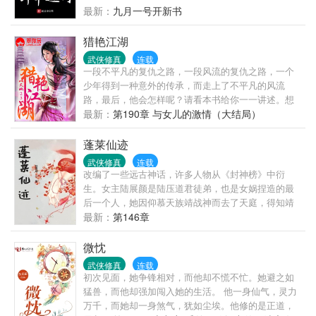
最新：
九月一号开新书
猎艳江湖
武侠修真
连载
一段不平凡的复仇之路，一段风流的复仇之路，一个
少年得到一种意外的传承，而走上了不平凡的风流
路，最后，他会怎样呢？请看本书给你一一讲述。想
看刺激的点击！！本书既是是以一部好看的武侠小
最新：
第190章 与女儿的激情（大结局）
说，敬请阅读与收藏！
蓬莱仙迹
武侠修真
连载
改编了一些远古神话，许多人物从《封神榜》中衍
生。女主陆展颜是陆压道君徒弟，也是女娲捏造的最
后一个人，她因仰慕天族靖战神而去了天庭，得知靖
战神已卸甲离去，阴差阳错下与司法天神连城成亲，
最新：
第146章
在得知是假成亲后，邪气发作，成为灾星，届时，三
界混乱，封神榜出，展颜的尸体被九尾狐附体，成为
微忱
祸乱人间的红颜祸水。
武侠修真
连载
初次见面，她争锋相对，而他却不慌不忙。她避之如
猛兽，而他却强加闯入她的生活。 他一身仙气，灵力
万千，而她却一身煞气，犹如尘埃。他修的是正道，