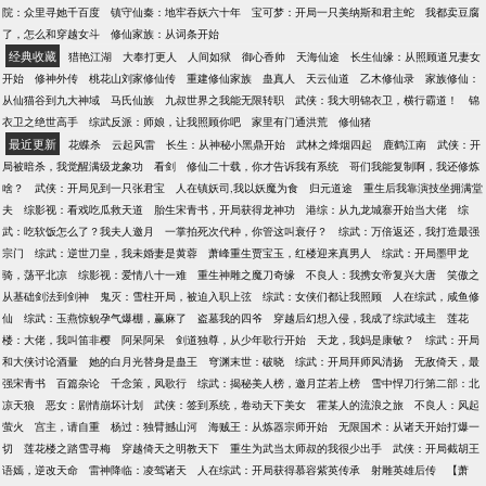
院：众里寻她千百度
镇守仙秦：地牢吞妖六十年
宝可梦：开局一只美纳斯和君主蛇
我都卖豆腐
了，怎么和穿越女斗
修仙家族：从词条开始
经典收藏
猎艳江湖
大奉打更人
人间如狱
御心香帅
天海仙途
长生仙缘：从照顾道兄妻女
开始
修神外传
桃花山刘家修仙传
重建修仙家族
蛊真人
天云仙道
乙木修仙录
家族修仙：
从仙猫谷到九大神域
马氏仙族
九叔世界之我能无限转职
武侠：我大明锦衣卫，横行霸道！
锦
衣卫之绝世高手
综武反派：师娘，让我照顾你吧
家里有门通洪荒
修仙猪
最近更新
花蝶杀
云起风雷
长生：从神秘小黑鼎开始
武林之烽烟四起
鹿鹤江南
武侠：开
局被暗杀，我觉醒满级龙象功
看剑
修仙二十载，你才告诉我有系统
哥们我能复制啊，我还修炼
啥？
武侠：开局见到一只张君宝
人在镇妖司,我以妖魔为食
归元道途
重生后我靠演技坐拥满堂
夫
综影视：看戏吃瓜救天道
胎生宋青书，开局获得龙神功
港综：从九龙城寨开始当大佬
综
武：吃软饭怎么了？我夫人邀月
一掌拍死次代种，你管这叫衰仔？
综武：万倍返还，我打造最强
宗门
综武：逆世刀皇，我未婚妻是黄蓉
萧峰重生贾宝玉，红楼迎来真男人
综武：开局墨甲龙
骑，荡平北凉
综影视：爱情八十一难
重生神雕之魔刀奇缘
不良人：我携女帝复兴大唐
笑傲之
从基础剑法到剑神
鬼灭：雪柱开局，被迫入职上弦
综武：女侠们都让我照顾
人在综武，咸鱼修
仙
综武：玉燕惊鲵孕气爆棚，赢麻了
盗墓我的四爷
穿越后幻想入侵，我成了综武域主
莲花
楼：大佬，我叫笛非樱
阿呆阿呆
剑道独尊，从少年歌行开始
天龙，我妈是康敏？
综武：开局
和大侠讨论酒量
她的白月光替身是蛊王
穹渊末世：破晓
综武：开局拜师风清扬
无敌倚天，最
强宋青书
百篇杂论
千念策，凤歌行
综武：揭秘美人榜，邀月芷若上榜
雪中悍刀行第二部：北
凉天狼
恶女：剧情崩坏计划
武侠：签到系统，卷动天下美女
霍某人的流浪之旅
不良人：风起
萤火
宫主，请自重
杨过：独臂撼山河
海贼王：从炼器宗师开始
无限国术：从诸天开始打爆一
切
莲花楼之踏雪寻梅
穿越倚天之明教天下
重生为武当太师叔的我很少出手
武侠：开局截胡王
语嫣，逆改天命
雷神降临：凌驾诸天
人在综武：开局获得慕容紫英传承
射雕英雄后传
【萧