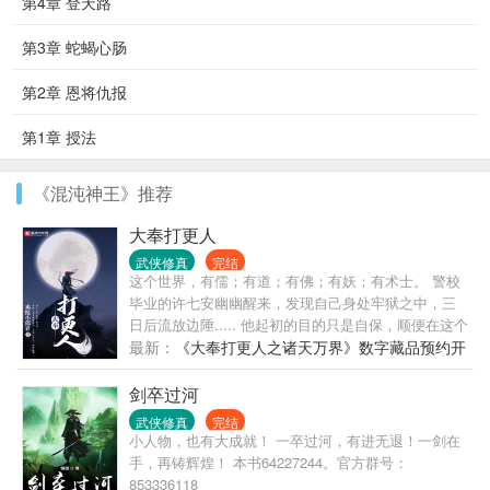
第4章 登天路
第3章 蛇蝎心肠
第2章 恩将仇报
第1章 授法
《混沌神王》推荐
大奉打更人
武侠修真
完结
这个世界，有儒；有道；有佛；有妖；有术士。 警校
毕业的许七安幽幽醒来，发现自己身处牢狱之中，三
日后流放边陲..... 他起初的目的只是自保，顺便在这个
没有人权的社会里当个富家翁悠闲度日。 ...... 多年
最新：
《大奉打更人之诸天万界》数字藏品预约开
后，许七安回首前尘，身后是早已逝去的敌人，以及
始啦！
累累白骨。 滚滚长江东逝水，浪花淘尽英雄，是非成
剑卒过河
败转头空。 青山依旧在，几度夕阳红。 书不悲剧！
武侠修真
完结
小人物，也有大成就！ 一卒过河，有进无退！一剑在
手，再铸辉煌！ 本书64227244。官方群号：
853336118