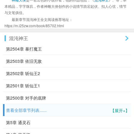
本精品，字字珠玑，作者神雕大侠创作的小说情节跌宕起伏、扣人心弦，情节
与文笔俱佳。
最新章节混沌神王全文阅读推荐地址：
https://m.i25zw.com/book/85702.html
混沌神王
第2504章 暴打魔王
第2503章 依旧无敌
第2502章 斩仙王2
第2501章 斩仙王1
第2500章 对手的底牌
查看全部章节列表......
【展开+】
第5章 通灵石