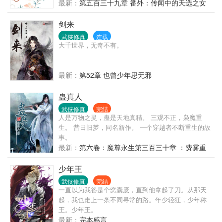
而她练的却是妖术。 美丽的东西谁都拒绝不了，她也
最新：
第五百三十九章 番外：传闻中的天选之女
一样。他就像是一颗糖果，让她一步步沦陷，可奈何
仙妖殊途，他们之间终是不能善终… 她爱他，似护守
剑来
昙花，小心翼翼，亦步亦趋。 “你我本殊途。”她平淡
武侠修真
连载
的说着绝情的话。 他爱她，如飞蛾扑火，轰轰烈烈，
大千世界，无奇不有。
永不放弃。 “可是这三界之事，大多都是殊途同归。”
她曾努力过，她曾挣扎过… 她有多么绝情，就有多么
的痛。 无论说着怎样伤人的话，都无法放弃爱他的心
最新：
第52章 也曾少年思无邪
意。 他曾追求过，他曾放弃过… 微忱，我丢掉一切，
就是为了空出手来拥抱你。 他为她成妖成魔，他为她
蛊真人
死而复生。 “奂之，我是爱你的，所以无论多久，我都
武侠修真
完结
愿意等。”
人是万物之灵，蛊是天地真精。 三观不正，枭魔重
生。 昔日旧梦，同名新作。 一个穿越者不断重生的故
事。
最新：
第六卷：魔尊永生第三百三十章 ：费雾重
生
少年王
武侠修真
完结
一直以为我爸是个窝囊废，直到他拿起了刀。从那天
起，我也走上一条不同寻常的路。年少轻狂，少年称
王。少年王。
最新：
完本感言