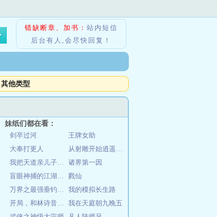
错缺断章、加书：
站内短信
后台有人,会尽快回复！
其他类型
妹纸们都在看：
剑卒过河
王牌女助
大奉打更人
从射雕开始逍遥诸天
我把天道亲儿子养歪了
诸界第一因
盲眼神捕的江湖武侠世界
戮仙
万界之最强垂钓系统
我的模拟长生路
开局，和林诗音结婚
我在天庭朝九晚五
武侠之神级大宗师
凡人陆师兄