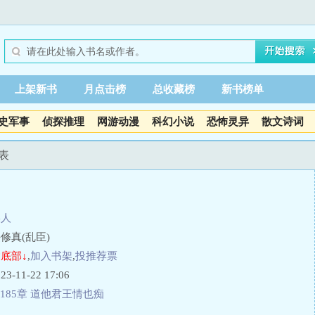
上架新书
月点击榜
总收藏榜
新书榜单
史军事
侦探推理
网游动漫
科幻小说
恐怖灵异
散文诗词
表
某人
修真(乱臣)
底部↓
,
加入书架
,
投推荐票
11-22 17:06
185章 道他君王情也痴