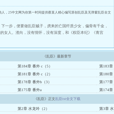
动人，25中文网为你第一时间提供蔡某人精心编写原创乱臣及无弹窗乱臣全文
，下一步，便要做乱臣贼子，虏来的亡国纤质少女，偏骨有千金，
了的女人。渣向，没有情怀，没有深度，和《权臣本纪》《青宫
涉及地名、军政制度等参考东魏，如觉雷同，勿惊勿怪，放飞自我
人的小窝。基友的文强推：《东宫侍妾（重生）》未晏斋《楚襄有
《乱臣》最新章节
第184章 番外 c（5）
第183章
第181章 番外 c（2）
第180章
第178章 番外b（3）
第177章
第175章 番外a
第174
《乱臣》正文
乱臣txt全文下载
第2章 水龙吟（2）
第3章 