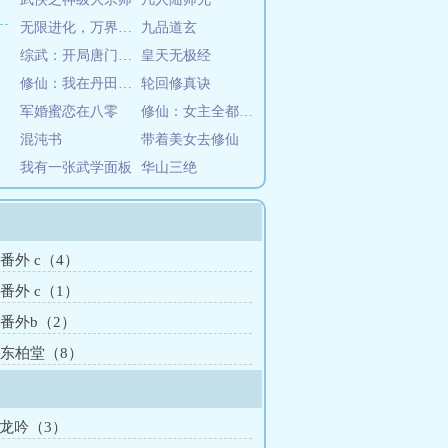
无限进化，万界超凡
九品道玄
综武：开局唐门传承
皇天无极经
修仙：我在丹田种棵树
轮回修真诀
军婚蜜恋在八零
修仙：女主全都不对劲
混沌书
带着美女去修仙
我有一张武学面板
华山三绝
 番外 c（4）
 番外 c（1）
 番外b（2）
章 东柏堂（8）
水龙吟（3）