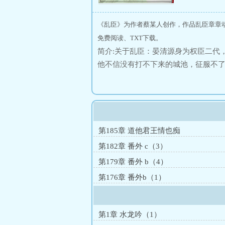
《乱臣》为作者蔡某人创作，作品乱臣章章
免费阅读、TXT下载。
简介:关于乱臣：晏清源身为权臣二代
他不信没有打不下来的城池，征服不
词》不是一个世界的，慎入。空向，
之作，不接受任何批评。微博：蔡某
梦》（重生）
第185章 道他君王情也痴
第182章 番外 c（3）
第179章 番外 b（4）
第176章 番外b（1）
第1章 水龙吟（1）