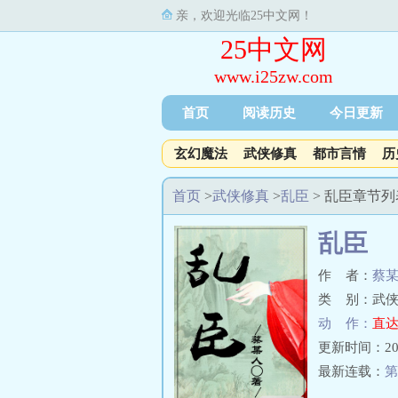
亲，欢迎光临25中文网！
25中文网
www.i25zw.com
首页
阅读历史
今日更新
玄幻魔法
武侠修真
都市言情
历
首页
>
武侠修真
>
乱臣
> 乱臣章节列
乱臣
作 者：
蔡
类 别：武侠
动 作：
直达
更新时间：2023-
最新连载：
第