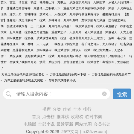
萤火
宫主，请自重
杨过：独臂撼山河
海贼王：从炼器宗师开始
无限国术：从诸天开始打爆一
切
莲花楼之踏雪寻梅
穿越倚天之明教天下
重生为武当太师叔的我很少出手
武侠：开局截胡王
语嫣，逆改天命
雷神降临：凌驾诸天
人在综武：开局获得慕容紫英传承
射雕英雄后传
【萧
雷】任务完不成是谁的错？
综武：杀神修仙，开局即巅峰
萧秋水的奇幻穿越
莲花楼之剑仙
劫
笑傲江湖我为尊
三一门腕豪，开局打哭无根生！
我刷武侠黑料，综武天幕直播了
综影视之
大家一起来穿越
综影视之角色觉醒
重生尹志平，天崩开局
诸天武侠逍遥
武凌诸天
天龙王语
嫣：别叫我魔女
综影视：从武侠世界开始
综漫：变成藿藿开局加入三真法门
造神
韦小宝
莲
花楼外医仙来
我，乔峰，天下无敌！
我在现代掌控大唐
花千骨之骨头，夫人我错了
社畜穿越
到射雕：黑莲蓉和完颜康
别叫我舔狗，我是武当掌门继承人
综武：我江湖大魔头，无恶不
作！
系统误我！说好的武侠呢？
综武：开局签到九阳神功
靠天靠地都没用！只能靠自己！
转
世后：宿敌成了我的白月光
洪荒：系统加持，后宫佳丽爱上我
综武说书：毒舌辣评，女侠破防
了
-
-
万界之最强垂钓系统 疯狂的老七
万界之最强垂钓系统txt下载
万界之最强垂钓系统最新章节
-
-
万界之最强垂钓系统全文阅读
好看的武侠修真小说
搜索
书库
分类
作者
全本
排行
首页
点击榜
推荐榜
收藏榜
临时书架
电脑版
全部小说
最近更新
网站地图
会员书架
Copyright © 2026
25中文网 (m.i25zw.com)