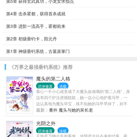
第5章 获得玄武真功，小龙女求指点
第4章 击杀霍都，获得首杀成就
第3章 进阶一流高手，霍都前来
第2章 初级垂钓卡，阳元丹
第1章 神级垂钓系统，古墓派掌门
《万界之最强垂钓系统》推荐
魔头的第二人格
武侠修真
连载
慕心一不小心就变成了大魔头血倾璃的“第二人格”，身
边有四个护法虎视眈眈，她一边小心地护着马甲，一
边认真地为魔头夺宝，殊不知她的马甲早掉了，好不
容易捡个萌宝，结果越养越歪。 —— 某日，慕心望着
最新：
番外 魔头与她的呆长老
书上的美男图发呆，不禁感叹道：“长得好看的人，看
着真舒服！” 南宫宝哭闹道：“娘咂，你花心！” 他余光
光阴之外
瞥到那幅美男图，画上的美男就是他自己，立马就不
武侠修真
连载
闹了，嘻嘻，泥随便看~ —— 每次慕心想要拐美男
天地是万物众生的客舍，光阴是古往今来的过客。死