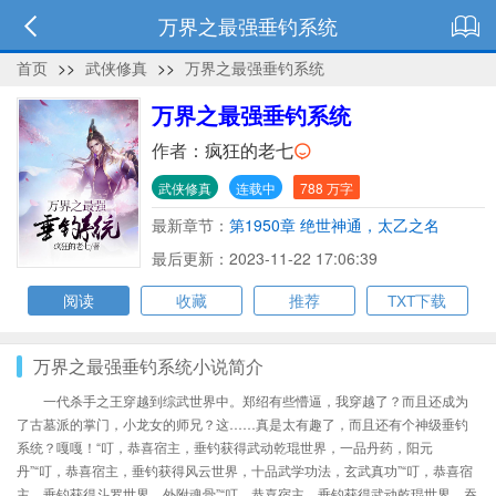
万界之最强垂钓系统
首页
>>
武侠修真
>>
万界之最强垂钓系统
万界之最强垂钓系统
作者：
疯狂的老七
武侠修真
连载中
788 万字
最新章节：
第1950章 绝世神通，太乙之名
最后更新：2023-11-22 17:06:39
阅读
收藏
推荐
TXT下载
万界之最强垂钓系统小说简介
一代杀手之王穿越到综武世界中。郑绍有些懵逼，我穿越了？而且还成为
了古墓派的掌门，小龙女的师兄？这……真是太有趣了，而且还有个神级垂钓
系统？嘎嘎！“叮，恭喜宿主，垂钓获得武动乾琨世界，一品丹药，阳元
丹”“叮，恭喜宿主，垂钓获得风云世界，十品武学功法，玄武真功”“叮，恭喜宿
主，垂钓获得斗罗世界，外附魂骨”“叮，恭喜宿主，垂钓获得武动乾琨世界，吞