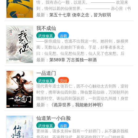
情， 我有赤心一颗，以巡天。 —————— 欢迎来
到，情何以甚的仙侠世界。 —————— 赤心营（书
友群）：879927532
最新：
第五十七章 侥幸之念，皆为软弱
我不成仙
武侠修真
连载
——纵你成仙，也逃不出我这一剑。她持剑，纵横捭
阖，无数仙人在她剑下丧命。于是，好事者多名之
曰：仙见愁。仙见愁仙见愁，仙人见了也发愁。后
来，他们叫她“见愁仙子”。传闻，她有过一位夫君，曾
最新：
第589章 万古孤独一杯酒
杀妻证道。“仙见愁”是个女人，是这浩浩三千界唯一一
个不想成仙的修仙人。备注：1、日更；2、女主最
一品道门
帅；3、读者群：383408056；作者专栏 作者微博
武侠修真
完结
现代青年道士张百仁，因不小心触动太古剑阵，逆转
时空，携带诛仙四剑胎，降临繁花似锦，万国朝拜的
隋唐时空。诛仙四剑荡妖邪，一剑震动九州雄！身世
凄凉的萧皇后流传千古的公孙剑舞风华绝代的无双女
最新：
《诡异世界，我能敕封神明》
帝武则天，闭月羞花的杨玉环！名镇千古推背图！剑
气光寒十六洲的李白！流传千古的玄奘法师！论道上
仙道第一小白脸
洞八仙，斗法纯阳真人投书镇四海，一阵葬妖邪。皇
武侠修真
连载
朝更迭，天骄并起，群雄争霸，佛道相争，百家逐
更掉落，请多支持w 我有一个好师门，从不嫌弃我根
鹿。一卷诛仙阵图，缓缓在天朝边境张开，看着无数
骨不好，不逼我习武，甚至还给我订了一门娃娃亲。