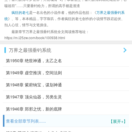
噬祖符”……只要垂钓给力，所谓的高手都是渣渣
疯狂的老七
是一名出色的小说作者，他的作品包括：《
万界之最强垂钓系
统
》、等，本本精品，字字珠玑，作者疯狂的老七创作的小说情节跌宕起伏、
扣人心弦，情节与文笔俱佳。
最新章节万界之最强垂钓系统全文阅读推荐地址：
https://m.i25zw.com/book/100938.html
万界之最强垂钓系统
第1950章 绝世神通，太乙之名
第1949章 虚空推演，空间法则
第1948章 紫府纳宝，谋划神通
第1947章 顶尖仙器，另类生灵
第1946章 郑邪之忧，新的底牌
查看全部章节列表......
【展开+】