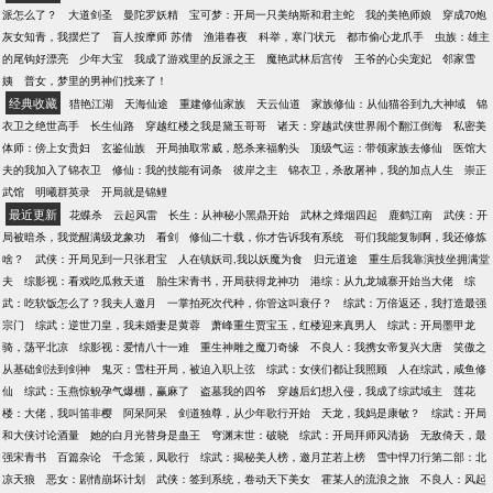
超燃，浪到飞起。
派怎么了？
大道剑圣
曼陀罗妖精
宝可梦：开局一只美纳斯和君主蛇
我的美艳师娘
穿成70炮
灰女知青，我摆烂了
盲人按摩师 苏倩
渔港春夜
科举，寒门状元
都市偷心龙爪手
虫族：雄主
的尾钩好漂亮
少年大宝
我成了游戏里的反派之王
魔艳武林后宫传
王爷的心尖宠妃
邻家雪
姨
普女，梦里的男神们找来了！
经典收藏
猎艳江湖
天海仙途
重建修仙家族
天云仙道
家族修仙：从仙猫谷到九大神域
锦
衣卫之绝世高手
长生仙路
穿越红楼之我是黛玉哥哥
诸天：穿越武侠世界闹个翻江倒海
私密美
体师：傍上女贵妇
玄鉴仙族
开局抽取常威，怒杀来福豹头
顶级气运：带领家族去修仙
医馆大
夫的我加入了锦衣卫
修仙：我的技能有词条
彼岸之主
锦衣卫，杀敌屠神，我的加点人生
崇正
武馆
明曦群英录
开局就是锦鲤
最近更新
花蝶杀
云起风雷
长生：从神秘小黑鼎开始
武林之烽烟四起
鹿鹤江南
武侠：开
局被暗杀，我觉醒满级龙象功
看剑
修仙二十载，你才告诉我有系统
哥们我能复制啊，我还修炼
啥？
武侠：开局见到一只张君宝
人在镇妖司,我以妖魔为食
归元道途
重生后我靠演技坐拥满堂
夫
综影视：看戏吃瓜救天道
胎生宋青书，开局获得龙神功
港综：从九龙城寨开始当大佬
综
武：吃软饭怎么了？我夫人邀月
一掌拍死次代种，你管这叫衰仔？
综武：万倍返还，我打造最强
宗门
综武：逆世刀皇，我未婚妻是黄蓉
萧峰重生贾宝玉，红楼迎来真男人
综武：开局墨甲龙
骑，荡平北凉
综影视：爱情八十一难
重生神雕之魔刀奇缘
不良人：我携女帝复兴大唐
笑傲之
从基础剑法到剑神
鬼灭：雪柱开局，被迫入职上弦
综武：女侠们都让我照顾
人在综武，咸鱼修
仙
综武：玉燕惊鲵孕气爆棚，赢麻了
盗墓我的四爷
穿越后幻想入侵，我成了综武域主
莲花
楼：大佬，我叫笛非樱
阿呆阿呆
剑道独尊，从少年歌行开始
天龙，我妈是康敏？
综武：开局
和大侠讨论酒量
她的白月光替身是蛊王
穹渊末世：破晓
综武：开局拜师风清扬
无敌倚天，最
强宋青书
百篇杂论
千念策，凤歌行
综武：揭秘美人榜，邀月芷若上榜
雪中悍刀行第二部：北
凉天狼
恶女：剧情崩坏计划
武侠：签到系统，卷动天下美女
霍某人的流浪之旅
不良人：风起