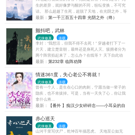
时，南宫宝都会很捧场地喊一声“娘亲！” 结果，所有
生的差异，就好像梦与醒的不同，纷纭变换，不可究
的小郎君都被南宫宝收作小弟，她愣是一个都没拐回
诘。 那么超越了生死，超脱了天地，在光阴之外，等
来，最后还被南宫宝拐回家了。 总结：这是一个萌娃
待我们的是什么？这是耳根继《仙逆》《求魔》《我
最新：
第一千三百五十四章 光阴之外（终）
儿纸努力升级为夫君的故事。
欲封天》《一念永恒》《三寸人间》后，创作的第六
部长篇小说《光阴之外》
颤抖吧，武林
武侠修真
连载
李封：“我想活，但我不得不去死！” 穿越者打下了一
片天，建立楚皇朝，最终还是身死人灭。簇拥者分为
两个阵营掐起来了，怎么办？在线等？ 天下自此动
乱，江湖风波险恶，李封来到了这个世界，接下来请
最新：
第232章 临阵劝降
欣赏《颤抖吧，武林》。
情迷361度，失心老公不将就！
武侠修真
连载
曾有一个人，是生在心口的肉刺，宁愿当做一辈子的
隐疾，也不肯拔掉。可是，当有一天失了心，你让我
拿什么将...
最新：
【番外 】痴汉少女碎碎念——小耳朵的自
白（大结局）
赤心巡天
武侠修真
连载
山河千里写伏尸，乾坤百年描恶虎。 天地至公如无