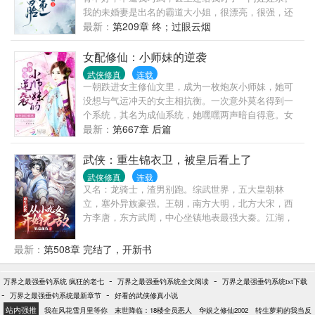
异族高手，张百仁轻笑：“请君入阵！”。统御之权，归
我的未婚妻是出名的霸道大小姐，很漂亮，很强，还
于至圣，天命帝以司牧，帝承天而抚临。这一日，张
很爱我。后来我行走江湖，全靠她罩，成为了闻名仙
最新：
第209章 终；过眼云烟
百仁立于紫禁之巅，俯视众生群雄：“问天下谁敌手？
道的第一小白脸。 有一天，我发现这个人好像是个男
敢问诸君，可能长生否？”这一世，我只为长生！
人，他男扮女装。 更过分的是，他认为我是女扮男
女配修仙：小师妹的逆袭
装。 我肝肠寸断：“兄弟，你把我的未婚妻弄到哪里去
武侠修真
连载
了？” 他心如刀绞：“兄弟，你又把我的未婚妻弄到哪
一朝跌进女主修仙文里，成为一枚炮灰小师妹，她可
里去了？” 江湖真是太浑浊。我就是饿死，死外边，从
没想与气运冲天的女主相抗衡。一次意外莫名得到一
这里跳下去，也不会再吃他一口软饭。 ——真香。 [
个系统，其名为成仙系统，她嘿嘿两声暗自得意。女
主炼她的空间，她炼她的系统，两人各不相干。但这
最新：
第667章 后篇
女主是怎么回事？一次两次用眼刀子挖她，更是背地
里对她使绊子。不要以为是女主她就弄不死她
武侠：重生锦衣卫，被皇后看上了
了？！……可这坑爹的系统又是怎么一回事？“……去
武侠修真
连载
拉阴犁罗的手！”此为男主之一。“……去摸白步离的屁
又名：龙骑士，渣男别跑。综武世界，五大皇朝林
股！”此为男主之一。“……去亲云子卿的小嘴！”此为
立，塞外异族豪强。王朝，南方大明，北方大宋，西
男主之一。“……去……”她忍无可忍一掌拍飞！这是成
方李唐，东方武周，中心坐镇地表最强大秦。江湖，
仙系统？明明就是撩汉系统！
武当、少林，明教，天下会，魔教、移花宫，以及三
岛一府七十二门派。穿越成锦衣卫的姬无敌，激活了
最新：
第508章 完结了，开新书
系统。只要栽赃嫁祸，让人背锅，就会获得属性点，
以及对方的成名绝技。于是。姬无敌彻底疯狂。率领
-
-
万界之最强垂钓系统 疯狂的老七
万界之最强垂钓系统全文阅读
万界之最强垂钓系统txt下载
着锦衣卫，刮起一场另类的江湖风。无论帝王，还是
-
-
万界之最强垂钓系统最新章节
好看的武侠修真小说
武林神话，无不为之颤抖……简介无力，请看正文，
站内强推
我在风花雪月里等你
末世降临：18楼全员恶人
华娱之修仙2002
转生萝莉的我当反