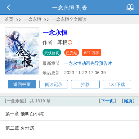
一念永恒 列表
首页
>>
一念永恒
>>
一念永恒全文阅读
一念永恒
作者：
耳根
武侠修真
已完结
827 万字
最新章节：
一念永恒动画先导预告片
最后更新：2023-11-22 17:06:39
返回书页
阅读记录
推荐
TXT下载
【一念永恒】 共 1319 章
【
下一页
】 【
尾页
】
第一章 他叫白小纯
第二章 火灶房