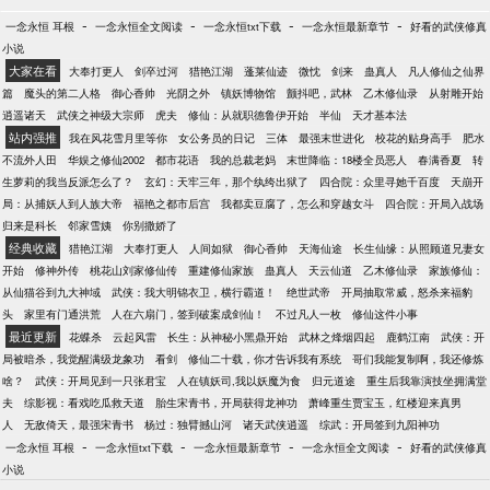
-
-
-
-
一念永恒 耳根
一念永恒全文阅读
一念永恒txt下载
一念永恒最新章节
好看的武侠修真
小说
大家在看
大奉打更人
剑卒过河
猎艳江湖
蓬莱仙迹
微忱
剑来
蛊真人
凡人修仙之仙界
篇
魔头的第二人格
御心香帅
光阴之外
镇妖博物馆
颤抖吧，武林
乙木修仙录
从射雕开始
逍遥诸天
武侠之神级大宗师
虎夫
修仙：从就职德鲁伊开始
半仙
天才基本法
站内强推
我在风花雪月里等你
女公务员的日记
三体
最强末世进化
校花的贴身高手
肥水
不流外人田
华娱之修仙2002
都市花语
我的总裁老妈
末世降临：18楼全员恶人
春满香夏
转
生萝莉的我当反派怎么了？
玄幻：天牢三年，那个纨绔出狱了
四合院：众里寻她千百度
天崩开
局：从捕妖人到人族大帝
福艳之都市后宫
我都卖豆腐了，怎么和穿越女斗
四合院：开局入战场
归来是科长
邻家雪姨
你别撒娇了
经典收藏
猎艳江湖
大奉打更人
人间如狱
御心香帅
天海仙途
长生仙缘：从照顾道兄妻女
开始
修神外传
桃花山刘家修仙传
重建修仙家族
蛊真人
天云仙道
乙木修仙录
家族修仙：
从仙猫谷到九大神域
武侠：我大明锦衣卫，横行霸道！
绝世武帝
开局抽取常威，怒杀来福豹
头
家里有门通洪荒
人在六扇门，签到破案成剑仙！
不过凡人一枚
修仙这件小事
最近更新
花蝶杀
云起风雷
长生：从神秘小黑鼎开始
武林之烽烟四起
鹿鹤江南
武侠：开
局被暗杀，我觉醒满级龙象功
看剑
修仙二十载，你才告诉我有系统
哥们我能复制啊，我还修炼
啥？
武侠：开局见到一只张君宝
人在镇妖司,我以妖魔为食
归元道途
重生后我靠演技坐拥满堂
夫
综影视：看戏吃瓜救天道
胎生宋青书，开局获得龙神功
萧峰重生贾宝玉，红楼迎来真男
人
无敌倚天，最强宋青书
杨过：独臂撼山河
诸天武侠逍遥
综武：开局签到九阳神功
-
-
-
-
一念永恒 耳根
一念永恒txt下载
一念永恒最新章节
一念永恒全文阅读
好看的武侠修真
小说