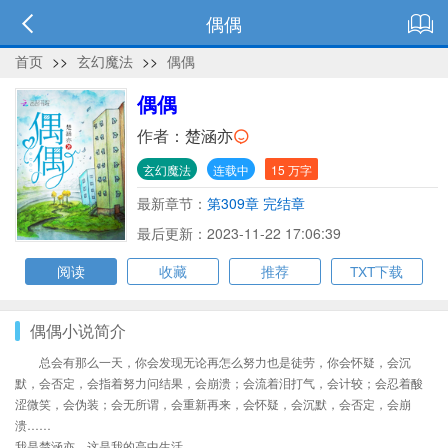
偶偶
首页
>>
玄幻魔法
>>
偶偶
偶偶
作者：
楚涵亦
玄幻魔法
连载中
15 万字
最新章节：
第309章 完结章
最后更新：2023-11-22 17:06:39
阅读
收藏
推荐
TXT下载
偶偶小说简介
总会有那么一天，你会发现无论再怎么努力也是徒劳，你会怀疑，会沉
默，会否定，会指着努力问结果，会崩溃；会流着泪打气，会计较；会忍着酸
涩微笑，会伪装；会无所谓，会重新再来，会怀疑，会沉默，会否定，会崩
溃……
我是楚涵亦，这是我的高中生活。