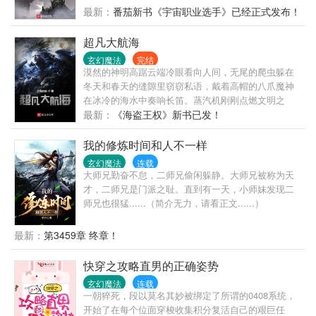
最新：
番茄新书《宇宙职业选手》已经正式发布！
超凡大航海
玄幻魔法
完结
漠然的神明高踞云端冷眼看向人间，无尾的爬虫躲在
冬天和春天的缝隙里窃窃私语，戴着高帽的八爪魔神
在冰冷的海水中奏响长笛。蒸汽机刚刚点燃文明之
光，剑术和巫术展开对决，炼金枪炮与风帆战舰奏响
最新：
《海盗王权》新书已发！
死亡，秘密结社与正神教会追逐躲藏，大时代已经拉
开帷幕，大航海！大开拓！地理大发现！有波澜壮阔
我的修炼时间和人不一样
的史诗，也有阴邪诡诈的谋划，文明征服野蛮？不，
玄幻魔法
连载
只有野蛮和更野蛮！ 艾文从海滨小城中苏醒，以没落
大师兄勤奋不怠，二师兄偷闲躲静。大师兄被称为天
贵族后裔的身份崛起，一步步走入旋涡的中心，摘下
才，二师兄是门派之耻。直到有一天，小师妹发现二
那顶位于超凡巅峰的奇迹冠冕。
师兄也很猛......（简介无力，请看正文......）
最新：
第3459章 终章！
快穿之攻略直男的正确姿势
玄幻魔法
连载
一朝猝死，段以莫名其妙被绑定了所谓的0408系统，
开始了在每个位面穿梭收集积分复活自己的艰巨任