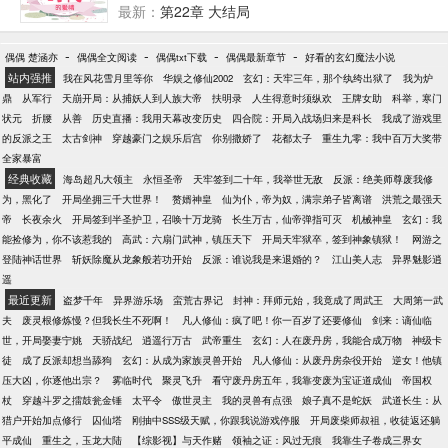
人。 好景不长，当路君遥告诉我饶小蝶当初嫁的是一
最新：
第22章 大结局
个二婚男人，而现在已经离婚时，我简直不敢相信这
一连串的事实。为了弄明白这一切的真相，我豁了出
-
-
-
-
偶偶 楚涵亦
偶偶全文阅读
偶偶txt下载
偶偶最新章节
好看的玄幻魔法小说
去，费尽千辛，原来·······
站内强推
我在风花雪月里等你
华娱之修仙2002
玄幻：天牢三年，那个纨绔出狱了
我为炉
鼎
从军行
天崩开局：从捕妖人到人族大帝
扶明录
人生得意时须纵欢
王牌女助
科举，寒门
状元
折腰
从善
历史直播：我用天幕改变历史
四合院：开局入战场归来是科长
我成了游戏里
的反派之王
太古剑神
穿越豪门之娱乐后宫
你别撒娇了
花都太子
重生九零：我中百万大奖带
全家暴富
经典收藏
海岛超凡大领主
永恒圣帝
天牢签到二十年，我举世无敌
反派：绝美师尊废我修
为，黑化了
开局坐拥三千大世界！
赘婿神皇
仙为仆，帝为奴，满宗弟子皆离谱
洪荒之最强天
帝
长夜余火
开局签到半圣护卫，召唤十万龙骑
长生万古，仙帝弹指可灭
机械神皇
玄幻：我
能捡修为，你不该惹我的
高武：六扇门武神，镇压天下
开局天牢狱卒，签到神象镇狱！
网游之
登陆神话世界
斩妖除魔从龙象般若功开始
反派：谁说我是来退婚的？
江山美人志
异界魅影逍
遥
最近更新
盗梦千年
异界游乐场
蛮荒古界记
封神：拜师元始，我竟成了周武王
大周第一武
夫
废灵根修炼慢？但我长生不死啊！
凡人修仙：疯了吧！你一百岁了还要修仙
剑来：谪仙临
世，开局娶妻宁姚
天骄战纪
逍遥行万古
武帝重生
玄幻：人在废丹房，我能合成万物
神级卡
徒
成了反派却想当舔狗
玄幻：从成为家族灵兽开始
凡人修仙：从废丹房杂役开始
逆女！他镇
压大凶，你逐他出宗？
雾临时代
聚灵飞升
看守废丹房五年，我靠变废为宝证道成仙
帝国权
杖
穿越斗罗之擂鼓瓮金锤
太平令
傲世灵主
我的灵兽有点强
娘子真不是蛇妖
武道长生：从
猎户开始加点修行
囚仙塔
刚抽中SSS级天赋，你跟我说游戏停服
开局废柴师叔祖，收徒返还躺
平成仙
重生之，玉龙大陆
【综影视】与天作赌
领袖之证：风过无痕
我靠生子卷成三界女