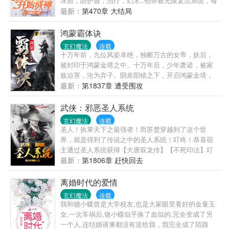
冰箭，防护盾，治疗，幻术..他带着无限复活系统，每
次复活都能获得一个能力。于是史上最莽的召唤兽出
最新：
第470章 大结局
现了，一言不合就自爆，疯狂收割各种能力。等到他
无敌天下时，意外和一个小公主签订平等契约。那一
鸿蒙霸体诀
天，小公主站在城墙上，望着城外如同蝗虫般的兽
玄幻魔法
连载
潮，她绝望的开始召唤。这一刻，天空突然昏暗。一
十万年前，九位风姿卓绝，独断万古的女帝，妖后，
尊魔神般的恐怖身影，撕裂了天空，如同神抵般俯视
被封印于鸿蒙金塔之中。十万年后，少年萧诺，被家
众生。全场静默，所有人瞪大双眼，百万兽潮吓瘫在
族迫害，沦为弃子。阴差阳错之下，开启鸿蒙金塔，
地。.........
修炼霸体神诀，成就无上神体。自此诸天仙魔，皆将
最新：
第1837章 遭受围攻
烟消云散。
武侠：邪恶圣人系统
玄幻魔法
连载
圣人！执掌天下之最强者！而苏楚穿越到了这个世
界，就是得到了传说之中的圣人系统！叮咚！恭喜宿
主通过圣人系统获得【大唐双龙传】【不死印法】叮
咚！恭喜宿主通过圣人系统获得【风云】【圣心诀】
最新：
第1806章 赶快回去
叮咚！恭喜宿主通过圣人系统获得【秦时明月】【阴
阳秘法】……这就是最强无敌的圣人系统，而苏楚表
离婚时代的爱情
示这个世界不只是功法，直到问道成圣！
玄幻魔法
连载
我和饶小蝶曾是大学校友,也是大家眼里看好的金童玉
女,一次车祸后,饶小蝶似乎换了血似的,完全变成了另
一个人,连结婚请柬都没有送给我，我完全成了陌路