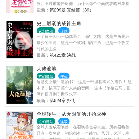
务。不过谁能告诉他，为什么每个位面的攻略对象都
跟他暗恋对象长得一毛一样啊？！1v1 he
最新：
第299章 完结篇（39）
史上最弱的成神主角
玄幻魔法
连载
一个孩子因为一场偶遇走上修行之路。这是主角光环
最少的主角，这是一个被利用的主角，也是一个改变
时代的主角……
最新：
第425章 决战
大佬遍地
玄幻魔法
连载
这是史上最牛逼的书！ 这是一部里程碑式的着作！ 这
本书，拔高了整个人类的智商！ 这本书单枪匹马，把
写作提升到了世界水平！
最新：
第524章 扑街
全球转生：从无限复活开始成神
玄幻魔法
连载
全球人变成召唤兽，在召唤兽世界求生。所有召唤兽
只有一次生命，初始都有一个能力。风刃，火球，寒