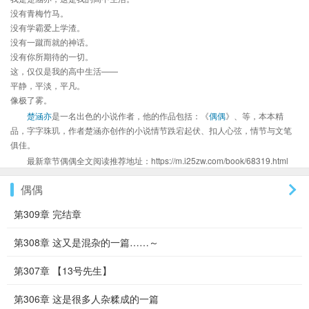
没有青梅竹马。
没有学霸爱上学渣。
没有一蹴而就的神话。
没有你所期待的一切。
这，仅仅是我的高中生活——
平静，平淡，平凡。
像极了雾。
楚涵亦
是一名出色的小说作者，他的作品包括：《
偶偶
》、等，本本精
品，字字珠玑，作者楚涵亦创作的小说情节跌宕起伏、扣人心弦，情节与文笔
俱佳。
最新章节偶偶全文阅读推荐地址：https://m.i25zw.com/book/68319.html
偶偶
第309章 完结章
第308章 这又是混杂的一篇……～
第307章 【13号先生】
第306章 这是很多人杂糅成的一篇