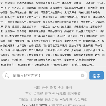
帝
极限修仙
带着灵诀闯异界
离婚后高冷爵少有点方
师尊凶猛
剑斩仙门
剑动仙朝
逆天邪
神：师尊，你不太对劲
超级无敌，选择系统
寒棺仙缘传
我的游戏角色成精了
逆天邪神
天骄
修仙路：修仙不卷怎么修
巫门诡道
最强宗门从收徒开始
太清天师道
苟在武道世界称尊做
祖
独断万古！座下弟子皆是气运之子
转生没落千金，我的数值突破天际
仙落凡尘：将军的掌心
娇
开局盗走徐凤年实力，我称霸雪中
多子多福？我的道侣能增加天赋！
情根废材？不，情道尊
师
洪荒：这三界，还是朕说了算！
神戮之主
这个仙门全靠玩家
满级基础刀法，屠戮整个武
道
鬼道修神
三界至尊：我要和瑶池双修
最强修仙弱鸡
病娇师尊：我的徒儿又想跑了！
缓归
乡
我只想安静的做两界生意
张三丰传承人异界行
修仙KPI
黑色旋涡：356个暗蚀的童话
市井
武神
大荒玄穹彝荒录
西幻：被动技能胜利法
混沌掌印
魔尊的五星好评：绩效她甜爆三界
修
炼废柴闯仙界
九霄雷脉：全宗门团宠
零阶魔导士的逆序法则
穿越诸葛亮，重整蜀国
双修万
界
混沌：创世神的偏宠
第二次的召唤，开局拿下小公主
综武：人刚还俗，女侠们纷纷上门
武
炼九重天
绑定系统后，废材逆袭成永恒
盗墓：开局获得应龙血脉
异世界转生为猪神
西游：我
截教散了，你佛门没了
什么叫骨粉能改变世界？那叫特性
逆麟天命
从废脉到混沌帝尊
-
-
-
-
偶偶 楚涵亦
偶偶txt下载
偶偶最新章节
偶偶全文阅读
好看的玄幻魔法小说
搜索
书库
分类
作者
全本
排行
首页
点击榜
推荐榜
收藏榜
临时书架
电脑版
全部小说
最近更新
网站地图
会员书架
Copyright © 2026
25中文网 (m.i25zw.com)