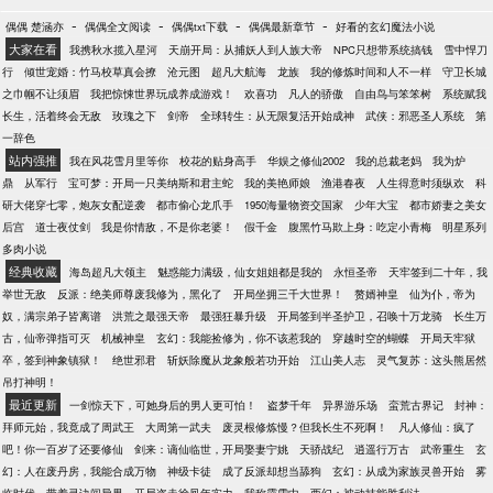
-
-
-
-
偶偶 楚涵亦
偶偶全文阅读
偶偶txt下载
偶偶最新章节
好看的玄幻魔法小说
大家在看
我携秋水揽入星河
天崩开局：从捕妖人到人族大帝
NPC只想带系统搞钱
雪中悍刀
行
倾世宠婚：竹马校草真会撩
沧元图
超凡大航海
龙族
我的修炼时间和人不一样
守卫长城
之巾帼不让须眉
我把惊悚世界玩成养成游戏！
欢喜功
凡人的骄傲
自由鸟与笨笨树
系统赋我
长生，活着终会无敌
玫瑰之下
剑帝
全球转生：从无限复活开始成神
武侠：邪恶圣人系统
第
一辞色
站内强推
我在风花雪月里等你
校花的贴身高手
华娱之修仙2002
我的总裁老妈
我为炉
鼎
从军行
宝可梦：开局一只美纳斯和君主蛇
我的美艳师娘
渔港春夜
人生得意时须纵欢
科
研大佬穿七零，炮灰女配逆袭
都市偷心龙爪手
1950海量物资交国家
少年大宝
都市娇妻之美女
后宫
道士夜仗剑
我是你情敌，不是你老婆！
假千金
腹黑竹马欺上身：吃定小青梅
明星系列
多肉小说
经典收藏
海岛超凡大领主
魅惑能力满级，仙女姐姐都是我的
永恒圣帝
天牢签到二十年，我
举世无敌
反派：绝美师尊废我修为，黑化了
开局坐拥三千大世界！
赘婿神皇
仙为仆，帝为
奴，满宗弟子皆离谱
洪荒之最强天帝
最强狂暴升级
开局签到半圣护卫，召唤十万龙骑
长生万
古，仙帝弹指可灭
机械神皇
玄幻：我能捡修为，你不该惹我的
穿越时空的蝴蝶
开局天牢狱
卒，签到神象镇狱！
绝世邪君
斩妖除魔从龙象般若功开始
江山美人志
灵气复苏：这头熊居然
吊打神明！
最近更新
一剑惊天下，可她身后的男人更可怕！
盗梦千年
异界游乐场
蛮荒古界记
封神：
拜师元始，我竟成了周武王
大周第一武夫
废灵根修炼慢？但我长生不死啊！
凡人修仙：疯了
吧！你一百岁了还要修仙
剑来：谪仙临世，开局娶妻宁姚
天骄战纪
逍遥行万古
武帝重生
玄
幻：人在废丹房，我能合成万物
神级卡徒
成了反派却想当舔狗
玄幻：从成为家族灵兽开始
雾