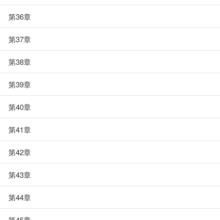
第36章
第37章
第38章
第39章
第40章
第41章
第42章
第43章
第44章
第45章