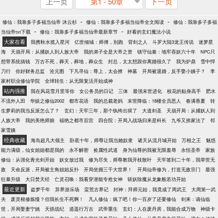
上一页
第1 - 50章
下一页
-
-
修仙：我靠多子多福当仙帝 沐云杉
修仙：我靠多子多福当仙帝全文阅读
修仙：我靠多子多福
-
-
当仙帝txt下载
修仙：我靠多子多福当仙帝最新章节
好看的玄幻魔法小说
大家在看
我携秋水揽入星河
亿世倾城：师傅，别跑
背剑之人
斗罗大陆3龙王传说
迷梦星
海
天崩开局：从捕妖人到人族大帝
我的弟子全是大帝之资
镇守仙秦：地牢吞妖六十年
NPC只
想带系统搞钱
万古不死，葬天，葬地，葬众生
封总，太太想跟你离婚很久了
我为炉鼎
雪中悍
刀行
你好财务总监
沧元图
下凡寻仙：尊上，太会撩
神墓
开局被退婚，反手娶小姨子？
李
家村职业修仙学院
全球转生：从无限复活开始成神
站内强推
我在风花雪月里等你
女公务员的日记
三体
最强末世进化
校花的贴身高手
肥水
不流外人田
华娱之修仙2002
都市花语
我的总裁老妈
末世降临：18楼全员恶人
春满香夏
转
生萝莉的我当反派怎么了？
玄幻：天牢三年，那个纨绔出狱了
大道剑圣
天崩开局：从捕妖人到
人族大帝
我的美艳师娘
福艳之都市后宫
四合院：开局入战场归来是科长
九爷又挨家法了
邻
家雪姨
经典收藏
海岛超凡大领主
卧底十年，师尊让我当她奴隶
诸天从流月城开始
万相之王
魅惑
能力满级，仙女姐姐都是我的
永不解密
捡属性武道
身为仙尊的我被无限羞辱
永恒圣帝
家族
修仙：从强化青光剑开始
妖女放过我
修为尽失，师尊教我开枝散叶
天牢签到二十年，我举世无
敌
天命反派，开局被主角姐姐反扑
开局坐拥三千大世界！
开局仙帝修为，打造无敌宗门
最强
狂暴升级
大日焚天经
亡灵召唤：我看穿潜能专抢女神
斩妖除魔从龙象般若功开始
最近更新
盗梦千年
异界游乐场
蛮荒古界记
封神：拜师元始，我竟成了周武王
大周第一武
夫
废灵根修炼慢？但我长生不死啊！
凡人修仙：疯了吧！你一百岁了还要修仙
剑来：谪仙临
世，开局娶妻宁姚
天骄战纪
逍遥行万古
武帝重生
玄幻：人在废丹房，我能合成万物
神级卡