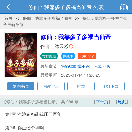
修仙：我靠多子多福当仙帝 列表
首页
>>
修仙：我靠多子多福当仙帝
>>
修仙：我靠多子多福当仙
帝最新章节
修仙：我靠多子多福当仙帝
作者：
沐云杉
玄幻魔法
连载中
406 万字
最新章节：
第990章 我不死，人族不灭
最后更新：2025-01-14 11:28:29
返回书页
阅读记录
推荐
TXT下载
【修仙：我靠多子多福当仙帝】 共 990 章
【
下一页
】 【
尾页
】
第1章 流浪狗都能镇压三百年
第2章 你正经个坤啊