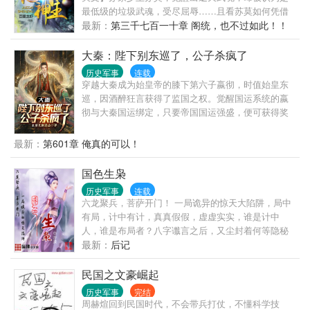
最低级的垃圾武魂，受尽屈辱……且看苏莫如何凭借
着逆天武魂，一路崛起，一路逆袭……练奇功、得奇
最新：
第三千七百一十章 阁统，也不过如此！！
宝、闯绝地、战天骄，吞噬无尽生灵，融合诸天血
脉，鏖战天下，举世无敌！ 【版读者入群请出示粉丝
大秦：陛下别东巡了，公子杀疯了
值验证！ 】
历史军事
连载
穿越大秦成为始皇帝的膝下第六子嬴彻，时值始皇东
巡，因酒醉狂言获得了监国之权。觉醒国运系统的嬴
彻与大秦国运绑定，只要帝国国运强盛，便可获得奖
励；国运消亡，便会身陨道消。于是，嬴彻彻底放开
手干，一发不可收拾。当始皇陛下东巡期间收到源源
最新：
第601章 俺真的可以！
不断的奏报，表情愈发古怪：这文武百官...编奏疏怎
么越编越离谱？待到东巡归来，始皇陛下看着大秦帝
国色生枭
国的船新版本，怒喝道：寡人让你监国，不是重建大
历史军事
连载
秦！
六龙聚兵，菩萨开门！ 一局诡异的惊天大陷阱，局中
有局，计中有计，真真假假，虚虚实实，谁是计中
人，谁是布局者？八字谶言之后，又尘封着何等隐秘
的故事？是狼巡天下？还是狡狐瞒世？ 一曲曲未了的
最新：
后记
壮士赞歌，一幕幕卷起的美人珠帘！ —————-沙
—-漠—-精—-品———————- -PS① 本人已完成
民国之文豪崛起
《江山》《权臣》两部小说，全本近六百万
历史军事
完结
周赫煊回到民国时代，不会带兵打仗，不懂科学技