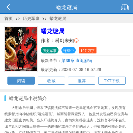
蟠龙谜局
首页
>>
历史军事
>>
蟠龙谜局
蟠龙谜局
作者：
科幻未知
历史军事
连载中
197 万字
最新章节：
第39章 直返府衙
最后更新：2026-07-08 16:57:28
阅读
收藏
推荐
TXT下载
蟠龙谜局小说简介
大明永乐年间，锦衣卫镇抚沈鹤言追查一连串朝廷命官遇刺案，发现所有
线索都指向神秘组织“靖难遗孤”。然而随着调查深入，他意外发现自己身世竟与
建文旧臣密切相关。当东厂强势介入，案情愈加扑朔迷离，沈鹤言不得不在忠
诚与真相之间做出抉择——他追捕的或许才是他的亲人，他效忠的可能正是他
的仇敌。在这场锦衣卫、东厂与靖难遗孤的暗夜博弈中，没有人能全身而退。