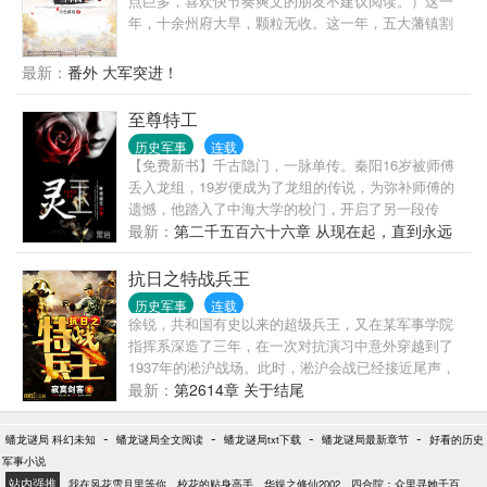
点巨多，喜欢快节奏爽文的朋友不建议阅读。）这一
年，十余州府大旱，颗粒无收。这一年，五大藩镇割
据，藩王作乱。......这一年，张云川落草为寇，成为了
九峰山一名大山贼。
最新：
番外 大军突进！
至尊特工
历史军事
连载
【免费新书】千古隐门，一脉单传。秦阳16岁被师傅
丢入龙组，19岁便成为了龙组的传说，为弥补师傅的
遗憾，他踏入了中海大学的校门，开启了另一段传
说……
最新：
第二千五百六十六章 从现在起，直到永远
（大结局）
抗日之特战兵王
历史军事
连载
徐锐，共和国有史以来的超级兵王，又在某军事学院
指挥系深造了三年，在一次对抗演习中意外穿越到了
1937年的淞沪战场。此时，淞沪会战已经接近尾声，
中国军队已经...
最新：
第2614章 关于结尾
-
-
-
-
蟠龙谜局 科幻未知
蟠龙谜局全文阅读
蟠龙谜局txt下载
蟠龙谜局最新章节
好看的历史
军事小说
站内强推
我在风花雪月里等你
校花的贴身高手
华娱之修仙2002
四合院：众里寻她千百