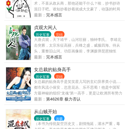
术，不喜从政从商，那他还能干什么？唉，抄书抄诗
混日子吧。谁知抄着抄着就成大文豪了，动荡的时局
推着周赫煊不断向前。有人崇拜他，有人仇视他，还
最新：
完本感言
有人想杀他，欲除之而后快。京派海派、郭鲁骂战、
西南联大……哦，对了，还有太太的客厅，林徽因先
贞观大闲人
生你好。
历史军事
完结
大唐贞观，天下靖平，山河壮丽，独钟李氏。 李靖北
击突厥，太宗东征高丽，兵锋之盛，威服四海。待从
头，重整旧山河。功臣画像前，李渊拨弹琵琶独怅
然，凌烟楼阁上，李世民大醉翩翩舞春风。 中国历史
最新：
完本感言
上最壮丽，最磅礴，最意气风发的年代里，长安古都
外，一位粗衣陋衫的少年郎看着落日余晖里的皇城，
女总裁的贴身高手
露出了笑容……
历史军事
完结
女总裁的贴身高手是笑笑星儿写的玄幻异界类小说....
都市风流小保安，恣意花丛、乐不思蜀！他是中国军
方最神秘的组织“龙魂”第一高手，更是让欧洲所有势力
深深恐惧的“地狱”缔造者。他厌倦一切重回都市，从
最新：
第4626章 极力否认
此，可是一心安居生活的他却忽然发现自己身边聚集
了女神级美女老婆、暴力警花、熟美的办公室主任、
从山贼开始
淡雅的大学导师、清纯的小秘书，冷艳的黑道美女等
历史军事
连载
一系列的各色极品美女，最要命的是每一个女人的身
（本书为传统架空历史文，剧情拖延，灌水严重，毒
上都带着一堆甩不掉的麻烦。