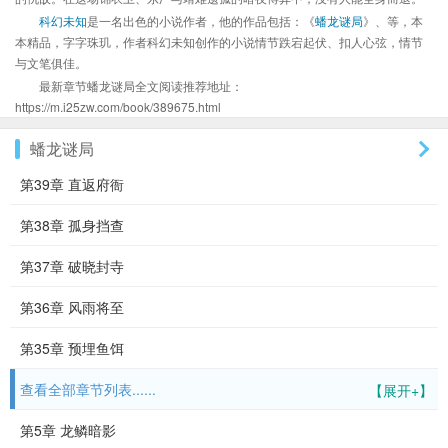
科幻未知
是一名出色的小说作者，他的作品包括：《
蟠龙谜局
》、等，本
本精品，字字珠玑，作者科幻未知创作的小说情节跌宕起伏、扣人心弦，情节
与文笔俱佳。
最新章节蟠龙谜局全文阅读推荐地址：
https://m.i25zw.com/book/389675.html
蟠龙谜局
第39章 直返府衙
第38章 孤身挡查
第37章 破晓封寺
第36章 风雨将至
第35章 预埋鱼饵
查看全部章节列表......
【展开+】
第5章 龙鳞暗影