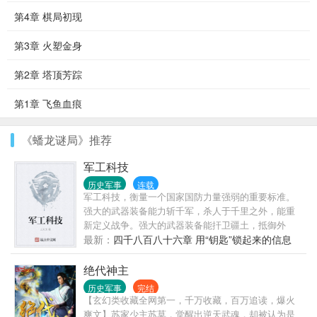
第4章 棋局初现
第3章 火塑金身
第2章 塔顶芳踪
第1章 飞鱼血痕
《蟠龙谜局》推荐
军工科技
历史军事
连载
军工科技，衡量一个国家国防力量强弱的重要标准。
强大的武器装备能力斩千军，杀人于千里之外，能重
新定义战争。强大的武器装备能扞卫疆土，抵御外
敌，护佑国泰民安，保我盛世太平。我愿为这大国复
最新：
四千八百八十六章 用“钥匙”锁起来的信息
兴锻造利剑，我愿为这国泰民安熔铸长城。持我利
剑，必将披荆斩棘，所向披靡。守我长城，必能克敌
绝代神主
制胜，捷报频传。>
历史军事
完结
【玄幻类收藏全网第一，千万收藏，百万追读，爆火
爽文】苏家少主苏莫，觉醒出逆天武魂，却被认为是