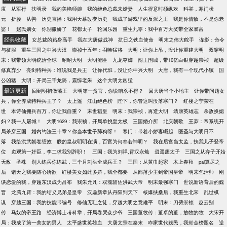
度
从军行
扶明录
我的美艳师娘
我的绝色总裁未婚妻
人生得意时须纵欢
科举，寒门状
元
折腰
从善
历史直播：我用天幕改变历史
我成了游戏里的反派之王
我是你情敌，不是你老
婆！
赵氏嫡女
你别撒娇了
花都太子
轮回乐园
重生九零：我中百万大奖带全家暴富
经典收藏
女总裁的贴身高手
我在大唐做战神
抗日之铁血使命
明末之伟大舵手
谍影：命令
与征服
重生三国之中兴大汉
崇祯十五年：召唤猛将
大明：让你上吊，没让你重建大明
双穿明
末：我带领大明统治全球
昭昭大明
大明流匪
九龙夺嫡
闯王围城，带10亿白银穿越崇祯
超级
修真弃少
亮剑特种兵：谁说我是兵王
让你代班，没让你中兴大明
大唐，我有一个现代小镇
国
公凶猛
大明：开局三千龙骑，震惊老朱
这个大明太凶猛
最近更新
回到明初做藩王
大明第一贪官，你说咱杀不得？
回大唐当个小地主
让你带问题女
兵，你全养成特种兵王了？
太上遥
江山绝色榜
陛下，你管这叫没落寒门？
红楼之宁荣在
世
本诗仙拥兵百万，你让我自重？
末世猎皇
明末：我崇祯，再造大明
靖康英雄志
杀敌换媳
妇？我一人屠城！
大明1629：我崇祯，开局单挑皇太极
三国婚介所
北庆朝歌
王莽：帝系统开
局杀穿三国
婚内约法三十章？你当本世子舔狗呀！
寒门：带着小娇妻崛起
医圣与大明日不
落
我给洪武朝卷绩效
朕的皇叔明明在演，百官为何奉若神明？
我在后宫当太监，扶我儿子登帝
位
贞观第一奸臣，李二求我别辞职！
三国：我为刘禅,霄汉永灿
逍遥废太子
三国之从弃子开始
无敌
圣殊
别人练兵你练武，三个月刺头全成兵王？
三国：从黄巾起家
木上春秋
pai算尽之
后
诸天之我要随心所欲
红楼美女如此多娇，我全都要
从部落少主到帝国皇帝
明末乞活帅
刚
谈恋爱的我，穿越东汉成为吕布
我朱允凡：双魂辅佐洪武大帝
明末最强寒门
世说新语背后的魏
晋
龙腾九霄：我的结义兄弟是皇帝
汉鼎新章从丹阳到天下
核爆扶桑后，我重生北宋
乱世棋
谋
穿越三国：我的技能带编号
修仙无耻之徒，穿越大明之意难平
明末：刀劈崇祯
赵云别
传
马奴的帝王路
经济博士考科举，开局卷哭众少爷
三国董牧传：董卓的董，放牧的牧
大宋开
局：我成了第一美女的男人
太平盛世英雄血
大唐太宗在秦末
咋家世代贱民，我却金榜题名
逆