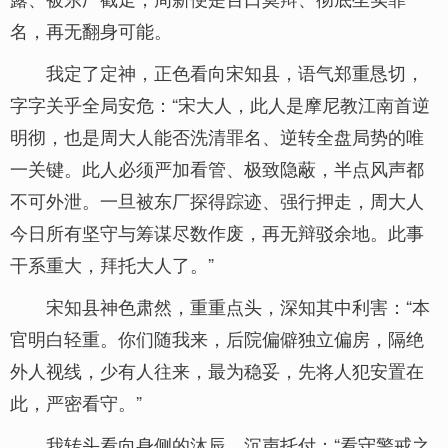
名，再无翻身可能。
我定了定神，正色看向宋知县，语气郑重恳切，
字字关乎全局安危：“宋大人，此人是摩尼教江南首逆
明彻，也是周大人能否洗清罪名、逆转全盘局势的唯
一关键。此人必须严加看管、极致隐蔽，半点风声都
不可外泄。一旦被东厂探得踪迹、强行押走，周大人
今日所有坚守与筹谋尽数作废，再无辩驳余地。此事
干系重大，拜托大人了。”
宋知县神色肃然，重重点头，深知其中利害：“本
官明白轻重。你们随我来，后院偏僻独立偏房，隔绝
外人视线，少有人往来，最为稳妥，先将人犯安置在
此，严密看守。”
我转头看向身侧的沐辰，沉声托付：“看守警戒之