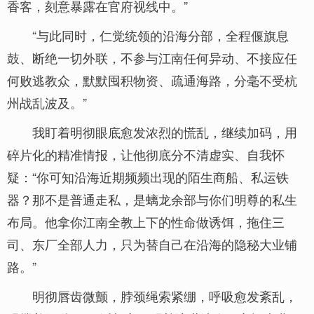
香客，刻意暴露在官府视线中。”
“与此同时，仁觉统领的沿海分部，全程偃旗息
鼓、断绝一切外联，不参与江南任何异动、不接应任
何败逃教众，默默囤积物资、疏通海路，分毫不受杭
州战乱波及。”
我盯着明彻眼底愈发浓烈的慌乱，继续加码，用
碎片化的精准情报，让他彻底分不清虚实、自我怀
疑：“你可知沿海近期频频出现的陌生商船、私运铁
器？那不是普通走私，是螭龙余部与你们明尊的私生
布局。他拿你江南全教上下的性命做诱饵，拖住三
司、东厂全部人力，只为替自己在沿海的隐秘大业铺
路。”
明彻唇齿微颤，脖颈绳索紧绷，呼吸愈发紊乱，