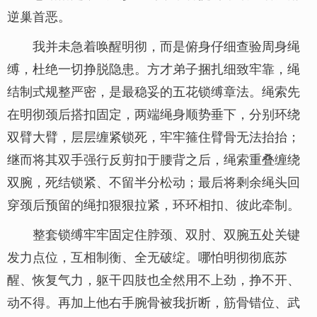
逆巢首恶。
我并未急着唤醒明彻，而是俯身仔细查验周身绳
缚，杜绝一切挣脱隐患。方才弟子捆扎细致牢靠，绳
结制式规整严密，是最稳妥的五花锁缚章法。绳索先
在明彻颈后搭扣固定，两端绳身顺势垂下，分别环绕
双臂大臂，层层缠紧锁死，牢牢箍住臂骨无法抬抬；
继而将其双手强行反剪扣于腰背之后，绳索重叠缠绕
双腕，死结锁紧、不留半分松动；最后将剩余绳头回
穿颈后预留的绳扣狠狠拉紧，环环相扣、彼此牵制。
整套锁缚牢牢固定住脖颈、双肘、双腕五处关键
发力点位，互相制衡、全无破绽。哪怕明彻彻底苏
醒、恢复气力，躯干四肢也全然用不上劲，挣不开、
动不得。再加上他右手腕骨被我折断，筋骨错位、武