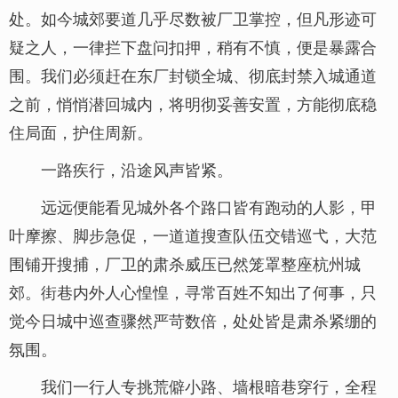
处。如今城郊要道几乎尽数被厂卫掌控，但凡形迹可
疑之人，一律拦下盘问扣押，稍有不慎，便是暴露合
围。我们必须赶在东厂封锁全城、彻底封禁入城通道
之前，悄悄潜回城内，将明彻妥善安置，方能彻底稳
住局面，护住周新。
一路疾行，沿途风声皆紧。
远远便能看见城外各个路口皆有跑动的人影，甲
叶摩擦、脚步急促，一道道搜查队伍交错巡弋，大范
围铺开搜捕，厂卫的肃杀威压已然笼罩整座杭州城
郊。街巷内外人心惶惶，寻常百姓不知出了何事，只
觉今日城中巡查骤然严苛数倍，处处皆是肃杀紧绷的
氛围。
我们一行人专挑荒僻小路、墙根暗巷穿行，全程