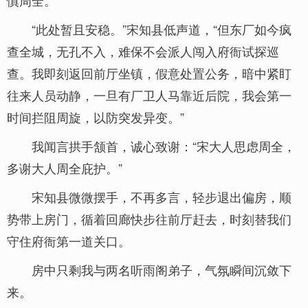
慎周全。
“此处暂且安稳。”宋知县低声道，“但东厂如今疯
查全城，无孔不入，难保不会派人闯入府衙试探巡
查。我即刻返回前厅坐镇，假意处置公务，暗中紧盯
往来人员动静，一旦有厂卫人马靠近后院，我会第一
时间拦阻周旋，以防突发异变。”
我闻言拱手颔首，诚心致谢：“宋大人思虑周全，
多谢大人周全庇护。”
宋知县微微摆手，不再多言，轻步退出偏房，顺
势带上房门，循着回廊快步往前厅赶去，时刻替我们
守住府衙第一道关口。
房中只剩我与两名听雨阁弟子，气氛瞬间沉敛下
来。