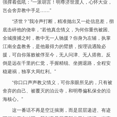
强撑着低吼：“一派胡言！明尊济世渡人，心怀大业，
岂会舍弃教中手足……”
“济世？”我冷声打断，精准抛出又一处信息差，彻
底击碎他的侥幸，“若他真念情义，为何你重伤被困、
全城搜捕之时，教中无一人驰援？你身为左辅，执掌
江南全盘教务，是他最得力的臂膀，按理说遇险必
援，可自你落败被俘至今，无人问津、无人搭救。反
倒是远在千里的仁觉，手握精锐、坐拥退路，全程安
稳避祸，独享大局红利。”
“你口口声声教义情义，可你亲眼所见的，只有被
舍弃的自己、被覆灭的泊云寺，和明尊偏私保全的沿
海核心。”
这一番话不再是空泛揣测，而是层层递进、有迹