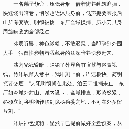
一名弟子领命，压低身形，借着街巷建筑遮挡，
快速绕出暗巷，悄然趋近沐辰身前，低声扼要禀报后
山所有变故、明彻被擒、东厂全域搜捕、历小刀只身
周旋瞒敌的全部经过。
沐辰听罢，神色微凝，不敢迟疑，当即辞别外围
人手，独自快步朝着我藏身的幽深暗巷快步赶来。
巷内光线昏暗，隔绝了外界所有喧嚣与巡查视
线。待沐辰踏入巷中，我即刻上前，语速极快、简明
扼要交底：“人犯明彻就在此处。泊云寺搜捕未止，东
厂如今城外封山、城内设卡，全域排查，形势极紧，
必须立刻将明彻转移到隐秘稳妥之地，不可在外多留
片刻。”
沐辰神色沉稳，显然早已提前做好全盘预案，从