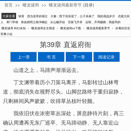
首页
>>
蟠龙谜局
>>
蟠龙谜局最新章节
(目录)
科幻未知
大家在看
铁骨
想当皇帝的领主
大秦：陛下别东巡了，公子杀疯了
我的谍战岁月
贞观大闲
人
寒门宰相
铁血残明之南洋崛起
从山贼开始
百炼飞升录
运朝，开局赐婚，我超苟的
-
-
-
-
蟠龙谜局 科幻未知
蟠龙谜局全文阅读
蟠龙谜局txt下载
蟠龙谜局最新章节
好看的历史
军事小说
第39章 直返府衙
上一章
书 页
下一章
阅读记录
山道之上，马蹄声渐渐远去。
丁文渊带着历小刀策马离开，马影转过山林弯
道，彻底消失在视野尽头。山脚岔路终于重归寂静，
只剩林间风声簌簌，吹得草丛枝叶轻颤。
我依旧伏在浓密草丛深处，屏息静待片刻，再三
确认周遭再无东厂巡卒、无马蹄动静、无人靠近山