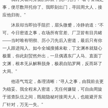
事，便尽数拜托你了。我即刻出门，寻回周大人，接
应他归衙。”
沐辰却当即抬手阻拦，眉头微蹙，冷静劝道：“不
可。今日密道之事，在场所有官差、厂卫皆有目共睹
——当时唯有明彻、历小刀先后入密道，最后只有你
一人跟进闯入。如今全城搜捕未歇，丁文渊本就疑心
极重，你此刻贸然外出，一旦偶遇东厂人马、直面丁
文渊，根本无从解释脱身，极易自陷罗网，反而坏了
大局。”
他语气笃定，条理清晰：“寻人之事，由我前去更
为稳妥。我全程未入密道，无任何嫌疑，可自由周旋
于巡查队伍之间，既能隐秘对接周大人，也能避开东
厂针对，万无一失。”