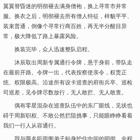
翼翼替昏迷的明彻褪去满身僧袍，换上寻常市井常
服。换衣之后，明彻褪去所有僧人特征，样貌平平、
装束普通，倒像个寻常行商百姓，再无半分醒目异
常，极大降低了路上暴露风险。
换装完毕，众人迅速整队启程。
沐辰取出周新专属通行令牌，悬于身前，带队走
在最前开路。令牌一出，代表按察使亲令，权责正
统、权限极高。沿途所有设卡巡查的府衙兵卒、巡检
司巡差，见令牌尽数放行，无人敢拦、无人敢查。
偶有零星混杂在巡查队伍中的东厂眼线，见状也
碍于周新职权、不敢公然拦阻挑事，只能眼睁睁看着
我们一行人从容通行。
我与两名听雨阁弟子贴身护住中间的明彻，全程