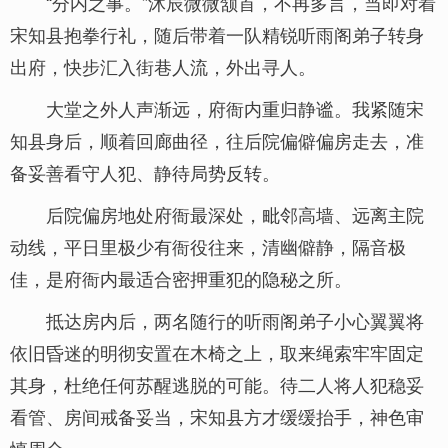
“分内之事。”沐辰微微颔首，不再多言，当即对着
宋知县抱拳行礼，随后带着一队精锐听雨阁弟子转身
出府，快步汇入街巷人流，外出寻人。
大堂之外人声渐远，府衙内重归静谧。我紧随宋
知县身后，顺着回廊曲径，往后院偏僻偏房走去，准
备妥善看守人犯、静待局势反转。
后院偏房地处府衙最深处，毗邻高墙、远离主院
动线，平日里极少有衙役往来，清幽僻静，隔音极
佳，是府衙内最适合密押重犯的隐秘之所。
抵达房内后，两名随行的听雨阁弟子小心翼翼将
依旧昏迷的明彻安置在木椅之上，取来绳索牢牢固定
其身，杜绝任何苏醒逃脱的可能。待二人将人犯稳妥
看管、房间戒备妥当，宋知县方才缓缓抬手，神色审