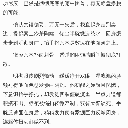
功尽废，已然是彻彻底底的笼中困兽，再无翻盘挣脱
的可能。
确认禁锢稳妥、万无一失后，我直起身走到桌
边，提起案上冷茶陶罐，倾出半碗微凉茶水，回身缓
步走到明彻身前，抬手将茶水尽数泼在他面颊之上。
微凉茶水扑面刺骨，昏睡的困顿感瞬间被彻底打
散。
明彻眼皮剧烈颤动，缓缓睁开双眼，湿漉漉的脸
颊衬得他面色愈发惨白阴沉。他初醒之际尚且恍惚，
下意识抬手挣扎，却发觉四肢僵硬沉重，半点力道都
积攒不出。脖颈被绳扣轻微牵制，双臂大臂锁死、手
腕反剪固在身后，稍稍发力便有紧绷巨力反噬周身，
连躯体扭动都做不到。