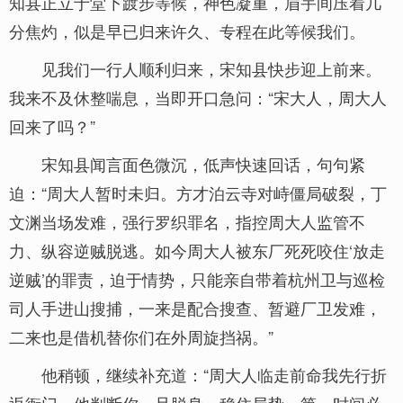
知县正立于堂下踱步等候，神色凝重，眉宇间压着几
分焦灼，似是早已归来许久、专程在此等候我们。
见我们一行人顺利归来，宋知县快步迎上前来。
我来不及休整喘息，当即开口急问：“宋大人，周大人
回来了吗？”
宋知县闻言面色微沉，低声快速回话，句句紧
迫：“周大人暂时未归。方才泊云寺对峙僵局破裂，丁
文渊当场发难，强行罗织罪名，指控周大人监管不
力、纵容逆贼脱逃。如今周大人被东厂死死咬住‘放走
逆贼’的罪责，迫于情势，只能亲自带着杭州卫与巡检
司人手进山搜捕，一来是配合搜查、暂避厂卫发难，
二来也是借机替你们在外周旋挡祸。”
他稍顿，继续补充道：“周大人临走前命我先行折