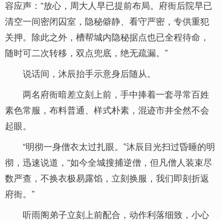
容应声：“放心，周大人早已提前布局。府衙后院早已
清空一间密闭囚室，隐秘僻静、看守严密，专供重犯
关押。除此之外，槽帮城内隐秘据点也已全程待命，
随时可二次转移，双点兜底，绝无疏漏。”
说话间，沐辰抬手示意身后随从。
两名府衙暗差立刻上前，手中捧着一套寻常百姓
素色常服，布料普通、样式朴素，混迹市井全然不会
起眼。
“明彻一身僧衣太过扎眼。”沐辰目光扫过昏睡的明
彻，迅速说道，“如今全城搜捕逆僧，但凡僧人装束尽
数严查，不换衣极易露馅，立刻换服，我们即刻折返
府衙。”
听雨阁弟子立刻上前配合，动作利落细致，小心