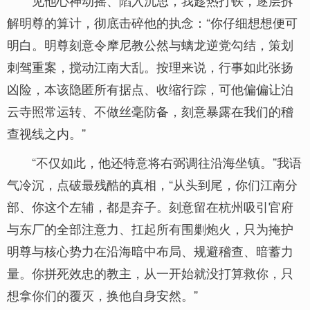
见他心神动摇、陷入沉思，我趁热打铁，逐层拆
解明尊的算计，彻底击碎他的执念：“你仔细想想便可
明白。明尊刻意令摩尼教公然与螭龙逆党勾结，策划
刺驾重案，搅动江南大乱。按理来说，行事如此张扬
凶险，本该隐匿所有据点、收缩行踪，可他偏偏让泊
云寺照常运转、不做丝毫防备，刻意暴露在我们的稽
查视线之内。”
“不仅如此，他还特意将右弼调往沿海坐镇。”我语
气冷沉，点破最残酷的真相，“从头到尾，你们江南分
部、你这个左辅，都是弃子。刻意留在杭州吸引官府
与东厂的全部注意力、扛起所有围剿炮火，只为掩护
明尊与核心势力在沿海暗中布局、规避稽查、暗蓄力
量。你拼死效忠的教主，从一开始就没打算救你，只
想拿你们的覆灭，换他自身安然。”