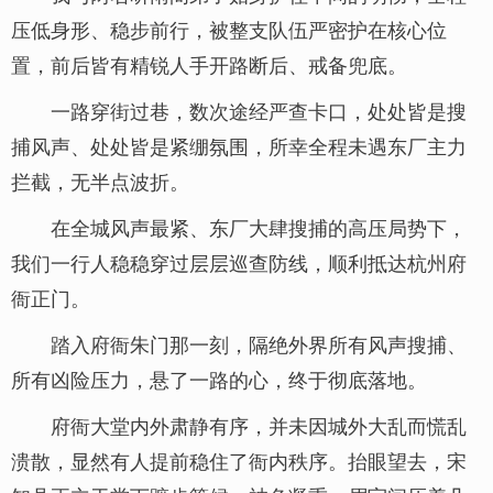
压低身形、稳步前行，被整支队伍严密护在核心位
置，前后皆有精锐人手开路断后、戒备兜底。
一路穿街过巷，数次途经严查卡口，处处皆是搜
捕风声、处处皆是紧绷氛围，所幸全程未遇东厂主力
拦截，无半点波折。
在全城风声最紧、东厂大肆搜捕的高压局势下，
我们一行人稳稳穿过层层巡查防线，顺利抵达杭州府
衙正门。
踏入府衙朱门那一刻，隔绝外界所有风声搜捕、
所有凶险压力，悬了一路的心，终于彻底落地。
府衙大堂内外肃静有序，并未因城外大乱而慌乱
溃散，显然有人提前稳住了衙内秩序。抬眼望去，宋