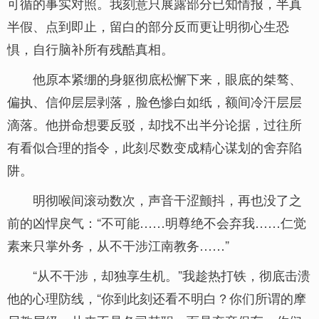
可循的事实对照。我刻意只展露部分已知情报，半真
半假、点到即止，留白的部分反而更让明彻心生恐
惧，自行脑补所有残酷真相。
他原本紧绷的身躯彻底松懈下来，眼底的桀骜、
偏执、信仰层层剥落，脸色惨白如纸，额间冷汗层层
滴落。他拼命想要反驳，却找不出半分论据，过往所
有看似合理的指令，此刻尽数变成精心谋划的舍弃陷
阱。
明彻喉间滚动数次，声音干涩颤抖，再也没了之
前的凶悍戾气：“不可能……明尊绝不会弃我……仁觉
素来只掌外务，从不干涉江南教务……”
“从不干涉，却独享生机。”我趁热打铁，彻底击溃
他的心理防线，“你到此刻还看不明白？你们所谓的摩