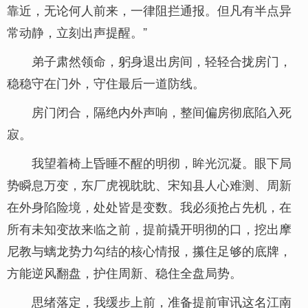
靠近，无论何人前来，一律阻拦通报。但凡有半点异
常动静，立刻出声提醒。”
弟子肃然领命，躬身退出房间，轻轻合拢房门，
稳稳守在门外，守住最后一道防线。
房门闭合，隔绝内外声响，整间偏房彻底陷入死
寂。
我望着椅上昏睡不醒的明彻，眸光沉凝。眼下局
势瞬息万变，东厂虎视眈眈、宋知县人心难测、周新
在外身陷险境，处处皆是变数。我必须抢占先机，在
所有未知变故来临之前，提前撬开明彻的口，挖出摩
尼教与螭龙势力勾结的核心情报，攥住足够的底牌，
方能逆风翻盘，护住周新、稳住全盘局势。
思绪落定，我缓步上前，准备提前审讯这名江南