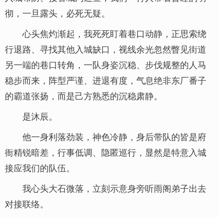
彻，一旦露头，必死无疑。
心头焦灼渐起，我死死盯着巷口动静，正思索绕
行退路、寻找其他入城缺口，视线余光忽然瞥见街道
另一端的巷口转角，一队身姿沉稳、步伐规整的人马
稳步而来，阵型严谨、进退有度，气息绝非东厂番子
的霸道张扬，而是己方熟悉的沉稳肃静。
是沐辰。
他一身利落劲装，神色冷静，身后带队的皆是府
衙精锐暗差，行事低调、隐匿巡行，显然是特意入城
接应我们的队伍。
我心头大石微落，立刻示意身旁听雨阁弟子出去
对接联络。