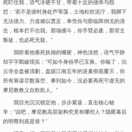
死盯住我，语气冷硬不甘，带着十足的侥幸与怨
怼：“若不是彼时身处芦苇荡，土地松软泥泞，我脚下
无法借力、力道难以贯足，单凭你与那临阵倒戈的清
念，根本拦不住我。那场缠斗，你手臂必废，那背主
叛徒，也必死无疑。”
我听着他垂死执拗的嘴硬，神色淡然，语气平静
却字字戳破现实：“可如今身份早已互换。你输了，泊
云寺全盘被清剿，盘踞江南五年的逆巢彻底覆灭，你
所有筹谋尽数落空。事到如今，没必要再死守虚无的
摩尼教教义自欺欺人。”
我目光沉沉锁定他，步步紧逼，直击核心秘
辛：“说吧，摩尼教高层架构究竟有哪些人？隐匿幕后
的明尊到底是谁？”