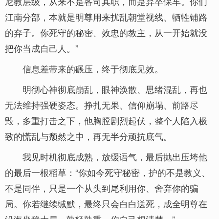
尼教层级，从来不是各司其职，而是弃卒保车。你们
江南分部，本就是明尊用来扰乱朝堂视线、牺牲铺路
的弃子。你死守的秘密、效忠的教主，从一开始就没
把你当成自己人。”
信息差带来的碾压，终于彻底见效。
明彻心神彻底崩乱，眼神涣散、思绪混乱，再也
无法维持强硬姿态。挣扎无果、信仰崩塌、前路尽
毁，多重打击之下，他胸膛剧烈起伏，整个人陷入极
致的慌乱与颓然之中，再无半分顽抗底气。
我见时机彻底成熟，放缓语气，最后抛出压垮他
的最后一根稻草：“你如今死守秘密，护的不是教义、
不是同伴，只是一个从头到尾利用你、舍弃你的骗
局。你若继续缄默，最终只会白白送死，成全明尊在