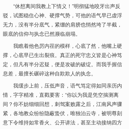
“休想离间我教上下情义！”明彻猛地咬牙出声反
驳，试图稳住心神、硬撑气势，可他的语气早已虚浮
无力，没有半分底气，紧绷的肩膀也悄然垮了半截，
眼底的信仰与执念已然濒临崩塌。
我瞧着他色厉内荏的模样，心底了然，他嘴上硬
撑，心底早已生出裂痕。真正的死守忠义皆是心神笃
定，但凡有半分迟疑，便是攻破的破绽。而我手握信
息差，最擅长碾碎这种自欺欺人的执念。
我缓步上前，压低声音，语气笃定得如同亲历内
情，字字精准，直戳要害：“你以为我是凭空揣测离
间？你不妨细细回想，刺驾案败露之后，江南风声骤
紧，各地教众纷纷隐蔽蛰伏，唯独泊云寺，被明尊刻
意下令维持如常香火、公开讲法，甚至主动接纳四方