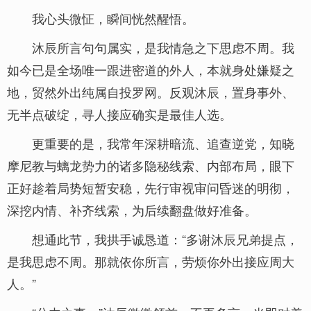
我心头微怔，瞬间恍然醒悟。
沐辰所言句句属实，是我情急之下思虑不周。我
如今已是全场唯一跟进密道的外人，本就身处嫌疑之
地，贸然外出纯属自投罗网。反观沐辰，置身事外、
无半点破绽，寻人接应确实是最佳人选。
更重要的是，我常年深耕暗流、追查逆党，知晓
摩尼教与螭龙势力的诸多隐秘线索、内部布局，眼下
正好趁着局势短暂安稳，先行审视审问昏迷的明彻，
深挖内情、补齐线索，为后续翻盘做好准备。
想通此节，我拱手诚恳道：“多谢沐辰兄弟提点，
是我思虑不周。那就依你所言，劳烦你外出接应周大
人。”