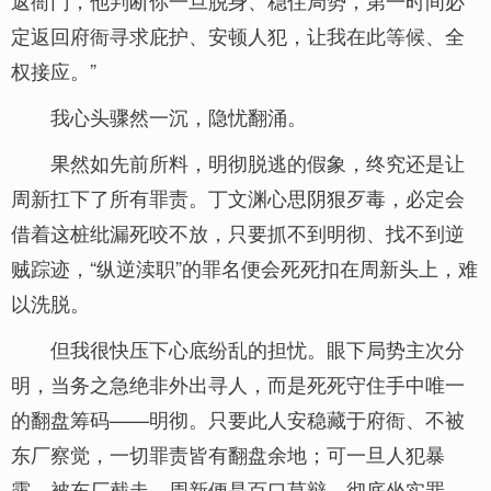
返衙门，他判断你一旦脱身、稳住局势，第一时间必
定返回府衙寻求庇护、安顿人犯，让我在此等候、全
权接应。”
我心头骤然一沉，隐忧翻涌。
果然如先前所料，明彻脱逃的假象，终究还是让
周新扛下了所有罪责。丁文渊心思阴狠歹毒，必定会
借着这桩纰漏死咬不放，只要抓不到明彻、找不到逆
贼踪迹，“纵逆渎职”的罪名便会死死扣在周新头上，难
以洗脱。
但我很快压下心底纷乱的担忧。眼下局势主次分
明，当务之急绝非外出寻人，而是死死守住手中唯一
的翻盘筹码——明彻。只要此人安稳藏于府衙、不被
东厂察觉，一切罪责皆有翻盘余地；可一旦人犯暴
露、被东厂截走，周新便是百口莫辩、彻底坐实罪