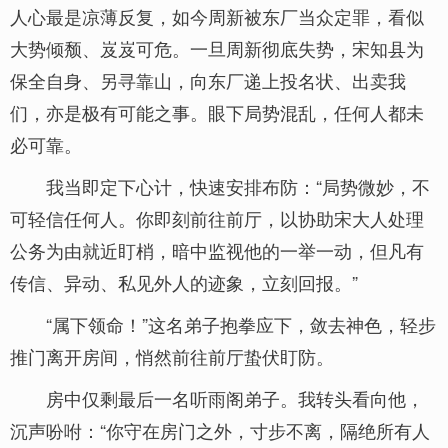
人心最是凉薄反复，如今周新被东厂当众定罪，看似
大势倾颓、岌岌可危。一旦周新彻底失势，宋知县为
保全自身、另寻靠山，向东厂递上投名状、出卖我
们，亦是极有可能之事。眼下局势混乱，任何人都未
必可靠。
我当即定下心计，快速安排布防：“局势微妙，不
可轻信任何人。你即刻前往前厅，以协助宋大人处理
公务为由就近盯梢，暗中监视他的一举一动，但凡有
传信、异动、私见外人的迹象，立刻回报。”
“属下领命！”这名弟子抱拳应下，敛去神色，轻步
推门离开房间，悄然前往前厅蛰伏盯防。
房中仅剩最后一名听雨阁弟子。我转头看向他，
沉声吩咐：“你守在房门之外，寸步不离，隔绝所有人