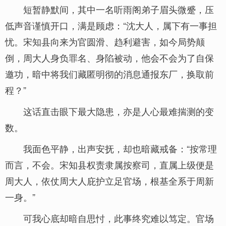
短暂静默间，其中一名听雨阁弟子眉头微蹙，压
低声音谨慎开口，满是顾虑：“沈大人，属下有一事担
忧。宋知县向来为官圆滑、趋利避害，如今局势颠
倒，周大人身负罪名、身陷被动，他会不会为了自保
邀功，暗中将我们藏匿明彻的消息通报东厂，换取前
程？”
这话直击眼下最大隐患，亦是人心最难揣测的变
数。
我面色平静，出声安抚，却也暗藏戒备：“按常理
而言，不会。宋知县权责隶属按察司，直属上级便是
周大人，依仗周大人庇护立足官场，根基全系于周新
一身。”
可我心底却暗自思忖，此事终究难以笃定。官场