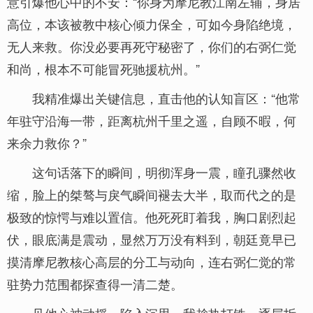
意引爆他心中的不安：“你身为摩尼教江南左辅，身居
高位，本该被教中核心倾力保全，可如今身陷绝境，
无人来救。你没必要再死守秘密了，你们的右弼仁觉
和尚，根本不可能冒死驰援杭州。”
我精准爆出关键信息，直击他的认知盲区：“他常
年驻守沿海一带，距离杭州千里之遥，自顾不暇，何
来余力救你？”
这句话落下的瞬间，明彻浑身一震，瞳孔骤然收
缩，脸上的桀骜与戾气瞬间褪去大半，取而代之的是
极致的惊愕与难以置信。他死死盯着我，胸口剧烈起
伏，眼底满是震动，显然万万没有料到，朝廷竟早已
摸清摩尼教核心高层的分工与动向，连右弼仁觉的常
驻势力范围都探查得一清二楚。