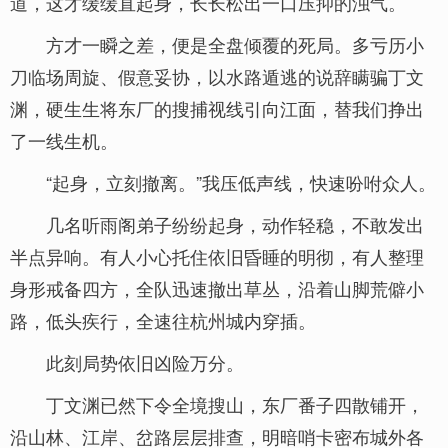
道，这才缓缓直起身，长长松出一口压抑的浊气。
方才一瞬之差，便是全盘倾覆的死局。多亏历小
刀临场周旋、假意妥协，以水路遁逃的说辞瞒骗丁文
渊，硬生生将东厂的搜捕视线引向江面，替我们挣出
了一线生机。
“起身，立刻撤离。”我压低声线，快速吩咐众人。
几名听雨阁弟子纷纷起身，动作轻稳，不敢发出
半点异响。有人小心托住依旧昏睡的明彻，有人整理
身形戒备四方，全队迅速撤出草丛，沿着山脚荒僻小
路，低头疾行，全速往杭州城内穿插。
此刻局势依旧凶险万分。
丁文渊已然下令全境搜山，东厂番子四散铺开，
沿山林、江岸、岔路层层排查，明暗哨卡密布城外各