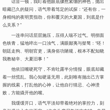
话音一顿，我盯着他眼底骤然紧绷的神色，抛出
暗藏已久的疑问，语气带着笃定的试探：“还有你，一
身精纯的夜明贯指劲，你和覆灭的大夏国，到底是什
么关系？”
一连串问话层层施压，压得人喘不过气。明彻面
色铁青，猛地啐出一口浊气，满眼鄙夷与桀骜：“呸！
朝廷走狗、明朝官吏，满身俗功陋规，根本不配知晓
我教秘辛、大夏旧事！”
他依旧嘴硬死守，不肯吐露半分情报，眼底却藏
着一丝慌乱。我心知硬逼无用，此刻唯有抛出己方掌
握的线索，打乱他的心神，让他自行猜忌、心神溃
败，方能撬开他的嘴。
我缓缓开口，语气平淡却带着绝对的掌控力，刻