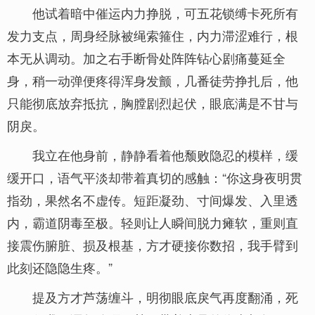
他试着暗中催运内力挣脱，可五花锁缚卡死所有
发力支点，周身经脉被绳索箍住，内力滞涩难行，根
本无从调动。加之右手断骨处阵阵钻心剧痛蔓延全
身，稍一动弹便疼得浑身发颤，几番徒劳挣扎后，他
只能彻底放弃抵抗，胸膛剧烈起伏，眼底满是不甘与
阴戾。
我立在他身前，静静看着他颓败隐忍的模样，缓
缓开口，语气平淡却带着真切的感触：“你这身夜明贯
指劲，果然名不虚传。短距凝劲、寸间爆发、入里透
内，霸道阴毒至极。轻则让人瞬间脱力瘫软，重则直
接震伤腑脏、损及根基，方才硬接你数招，我手臂到
此刻还隐隐生疼。”
提及方才芦荡缠斗，明彻眼底戾气再度翻涌，死