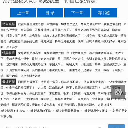
沿海坐稳大局。孰轻孰重，你自己想清楚。”
上一章
目 录
下一章
存书签
站内强推
我在风花雪月里等你
末世降临：18楼全员恶人
华娱之修仙2002
我的总裁老妈
帝
皇的告死天使
婚久必痒
开局被退婚，反手娶小姨子？
快穿之攻略直男的正确姿势
渔港春
夜
科举，寒门状元
龙魂侠影
封总，太太想跟你离婚很久了
小村春色
魔艳武林后宫传
禁宫
秘史：那些被史书屏蔽的吐槽
艳海风波
科举之男装大佬
快穿：甜诱！锦鲤太撩太好孕
辣妈攻
略
兵王弃少
经典收藏
女总裁的贴身高手
我在大唐做战神
抗日之铁血使命
我在隋唐收集词条，无敌天
下
穿越大唐成小道士
谍影：命令与征服
重生三国之中兴大汉
大明：让你上吊，没让你重建大
明
双穿明末：我带领大明统治全球
帝国大闲人
昭昭大明
大明流匪
蝉动
超级修真弃少
三
国：开局曹操向我问卦
亮剑特种兵：谁说我是兵王
重生之老子是皇帝
大唐，我有一个现代小
镇
国公凶猛
这个大明太凶猛
最近更新
回到明初做藩王
大明第一贪官，你说咱杀不得？
回大唐当个小地主
让你带问题女
兵，你全养成特种兵王了？
太上遥
江山绝色榜
陛下，你管这叫没落寒门？
红楼之宁荣在

世
本诗仙拥兵百万，你让我自重？
末世猎皇
明末：我崇祯，再造大明
靖康英雄志
杀敌换媳
妇？我一人屠城！
大明1629：我崇祯，开局单挑皇太极
三国婚介所
北庆朝歌
寒门：带着小娇
妻崛起
刚谈恋爱的我，穿越东汉成为吕布
咋家世代贱民，我却金榜题名
大唐执棋人
-
-
-
-
蟠龙谜局 科幻未知
蟠龙谜局txt下载
蟠龙谜局最新章节
蟠龙谜局全文阅读
好看的历史
军事小说