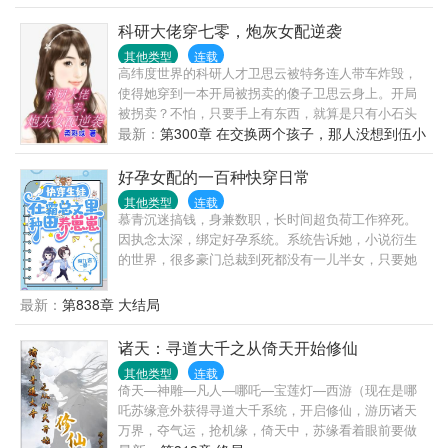
巧，差几天就能当上宰相夫人。今生，更加倒霉，魂
穿成了孟家讨人嫌的庶女，捧着一手烂牌，前夫某天
科研大佬穿七零，炮灰女配逆袭
莫名其妙变成了表舅父，儿子变成了表哥........能生
其他类型
连载
巧，扬眉吐气，才不枉重生一世。女主不作不渣不傻
高纬度世界的科研人才卫思云被特务连人带车炸毁，
白甜，文尽量甜爽。人物谱系说明见第一章的作者有
使得她穿到一本开局被拐卖的傻子卫思云身上。开局
话说。一个文案废剧透版文案遭到批评后修改的不剧
被拐卖？不怕，只要手上有东西，就算是只有小石头
透版。嗯嗯嗯，我表示已经尽力了。本文还有好心人
和弹弓，也能打得人贩子头破血流，瞎的瞎，残的
最新：
第300章 在交换两个孩子，那人没想到伍小
给取了《庶女重生逆袭》、《孟家庶女始长成》..更新
残。被过继的‘姑姑’谋害？不怕，反手送她们一家进去
楠突然醒了过来
告示】有存稿期间日更。每晚七点自动更新。如果手
慢慢喝茶。智商太高被质疑不是小孩？不怕，反手扳
好孕女配的一百种快穿日常
慢脑残，存稿用完了怎么办？正常一周五更，周末家
倒质疑者靠山，送进去好好反思自己智商低别嫉妒别
其他类型
连载
庭日休息。特殊事件，微博、文案、评论区提前请
人智商高。原书女主又想搞事，直接被她斩断后路。
慕青沉迷搞钱，身兼数职，长时间超负荷工作猝死。
假。【作者解释】本文架空文，参考宋朝生活场景，
等卫思云回神，才发现她身边一直有一个人在帮她。
因执念太深，绑定好孕系统。系统告诉她，小说衍生
如考据党来指教，欢迎理性探讨，作者会虚心学习。
她想打人，直接给她递木棍；她想收拾谁，第一个呼
的世界，很多豪门总裁到死都没有一儿半女，只要她
本文部分角色可能有历史原型。如和历史人物有雷
应上。别问！问，就是别人的错！！卫思云：嘿嘿，
帮那些冤种总裁们生下继承人，就能获取功德。功德
同，纯属巧合。请戳作者收藏，戳作者的名字，诚意
不错不错，有觉悟啊你！有觉悟的男人悄悄靠近，笑
积攒到一定数值，就能移民到高纬度星球养老。养老
最新：
第838章 大结局
万分地求。
得很不值钱的傻样。
生活包括永恒的青春、用不尽的财富及无穷尽生命。
慕青星星眼：她答应了！冤种一：身为千亿总裁，顾
诸天：寻道大千之从倚天开始修仙
予安却患有恐女症。本以为这偌大家产，只能便宜一
其他类型
连载
表三千里的表亲。直到遇见慕青，他非但没有发病，
倚天—神雕—凡人—哪吒—宝莲灯—西游（现在是哪
反而想整天黏着她。冤种二：游戏里，陆时奕是榜一
吒苏缘意外获得寻道大千系统，开启修仙，游历诸天
大神，拥有无数迷妹迷弟。游戏外，陆时奕是商界新
万界，夺气运，抢机缘，倚天中，苏缘看着眼前要做
秀。可惜，他对女人有接触性过敏症，只能把亿万资