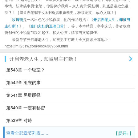
事情。妖孽搞事男:老婆，你要保护我啊～众人表示:冤枉啊，到底是谁欺负谁
呀？！［咸鱼养老躺平女&不断搞事妖孽男，极致宠文，放心入坑！］
玫瑰鸭
是一名出色的小说作者，他的作品包括：《
开启养老人生，却被男
主打断！
》、《
豪门夫妇的互演日常
》、等，本本精品，字字珠玑，作者玫瑰
鸭创作的小说情节跌宕起伏、扣人心弦，情节与文笔俱佳。
最新章节开启养老人生，却被男主打断！全文阅读推荐地址：
https://m.i25zw.com/book/389660.html
开启养老人生，却被男主打断！
第543章 一个寝室？
第542章 沮丧的事
第541章 另辟蹊径
第540章 一定有秘密
第539章 对峙
查看全部章节列表......
【展开+】