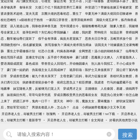
宠冠京城
高门嫡女黑化后，引雄竞
缘起古蜀
女主不语，只是一味修炼
柔弱师妹不舔了，重生
杀穿修真界
食味长安
欠债三个亿？我诡异世界打工暴富
外室进门？带嫁妆改嫁王爷被娇宠
肥
婆农妻医术超绝，宠夫无度
京圈大佬的恶毒初恋，重生了
华夏无神？满级大佬回归召唤诸神
兽
校社恐雌性！s级雄兽过于热情
一家四口穿兽世，崽带异能来种田
满级大佬五岁半，炼丹御兽成
团宠
误入诡道山海，我靠收录神兽无敌
荒年我通古今，顿顿饱餐馋死仇家
随爹入赘后，我被继
母全家宠上天
挺孕肚种田？失忆相公带我躺赢！
成都，我的爱
野狗咬月
知温赴寒
替师姐网
恋，翻车被仙尊们宠坏了
假千金有弹幕，疯批夫君宠疯了
恶兽夫日日争宠，丑雌哭求放个假
开
局强吻贵校F4，假名媛被宠疯
挨骂涨修为？满城大佬求我当师妹
说我克夫？转嫁摄政王全家悔断
肠
重生之学霸修炼计划
社恐小主播，钓疯各路神豪
全网禁惹！温小姐的锦鲤杀疯了
仙尊每天
都在骂我不成器
直播玄学赶海：反手捞个男模海神
豪门虐爱：恶魔夜少太撩人
八零凝脂美人，
婴语满级成团宠
暮色成溺
带兽世众人回现代，开动物园爆火
别人政斗我招工，不小心成女帝
了
豪门第一姑奶奶
伪装领主女儿后我成神了
诡异职场：陈护士又来值夜班了
国公府丫鬟内卷
日常
穿成兽世恶雌：被九个兽夫亲哭了
主母变豪门后妈，靠武力征服全家
兽校钓系女教授，兽
夫们诱引沉沦
病娇暴君请留步偷个香
侯府忘恩负义？权臣撑腰，我虐渣
竹马的偏爱藏不住
蜀
地酱事
妹宝随爸入赘，反被继兄们宠上天
穿成秀才之女
京婚缠欢
人在秦国，基建，搞钱两手
抓
妹崽疯狂作死，哥哥勾皇帝兜底
穿成京圈权贵男主的恶毒前女友
我是负心渣女啊！你怎么吻
上来了
奶团三岁半，鬼肉一口干！
渡天光
神印：我，魔族太女，重铸魔族！
娇软妹宝随军
后，禁欲军官沦陷了
男朋友都是人外，怎么办？
点金
小师妹她带着魔修少主又争又抢
-
-
开启养老人生，却被男主打断！ 玫瑰鸭
开启养老人生，却被男主打断！txt下载
开启养老人
-
-
生，却被男主打断！最新章节
开启养老人生，却被男主打断！全文阅读
好看的其他类型小说
搜索