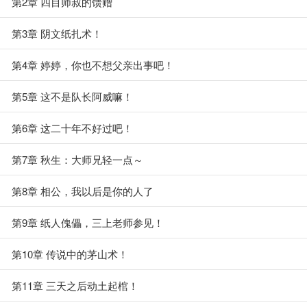
第2章 四目师叔的馈赠
第3章 阴文纸扎术！
第4章 婷婷，你也不想父亲出事吧！
第5章 这不是队长阿威嘛！
第6章 这二十年不好过吧！
第7章 秋生：大师兄轻一点～
第8章 相公，我以后是你的人了
第9章 纸人傀儡，三上老师参见！
第10章 传说中的茅山术！
第11章 三天之后动土起棺！