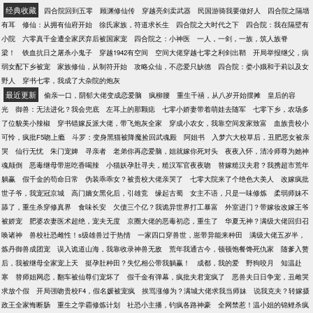
经典收藏
四合院回到五零
顾渊修仙传
穿越亮剑卖武器
民国游骑我要做好人
四合院之隔墙
有耳
修仙：从拥有仙府开始
徐氏家族，符道求长生
四合院之大时代之下
四合院：我在隔壁有
小院
六零真千金遭全家厌弃后被国家宠
四合院之：小神医
一人，一剑，一族，筑人族脊
梁！
铁血抗日之屠杀小鬼子
穿越1942有空间
空间大佬穿越七零之利剑出鞘
开局举报继父，病
弱女配下乡被宠
家族修仙，从制符开始
攻略众仙，不恋爱只缺德
四合院：娄小娥和于莉以及女
野人
穿书七零，我成了大杂院的炮灰
最近更新
偷亲一口，阴郁大佬变成恋爱脑
疯柳腰
重生千禧，从八岁开始摆摊
皇后的容
光
御兽：无法进化？我会兜底
左耳上的那颗痣
七零小娇妻带着萌娃去随军
七零下乡，农场多
了位貌美小辣椒
穿书错嫁反派大佬，带飞炮灰全家
穿成小农女，我靠空间发家致富
血族贵校小
可怜，疯批F5吻上瘾
斗罗：变身黑猫被降魔捡回武魂殿
阿姐书
入梦六大校草后，丑肥恶女被亲
哭
仙行无忧
朱门宠婢
寻亲者
老弟你再恋爱脑，姐就嫁你死对头
夜夜入怀，清冷师尊为她神
魂颠倒
恶毒继母带崽吃香喝辣
小猫妖孕肚寻夫，糙汉军官夜夜吻
替嫁糙汉夫君？我携超市荒年
躺赢
假千金的苟命日常
伪装乖乖女？被贵校大佬亲哭了
七零大院来了个绝色大美人
改嫁疯批
世子爷，我宠冠京城
高门嫡女黑化后，引雄竞
缘起古蜀
女主不语，只是一味修炼
柔弱师妹不
舔了，重生杀穿修真界
食味长安
欠债三个亿？我诡异世界打工暴富
外室进门？带嫁妆改嫁王爷
被娇宠
肥婆农妻医术超绝，宠夫无度
京圈大佬的恶毒初恋，重生了
华夏无神？满级大佬回归召
唤诸神
兽校社恐雌性！s级雄兽过于热情
一家四口穿兽世，崽带异能来种田
满级大佬五岁半，
炼丹御兽成团宠
误入诡道山海，我靠收录神兽无敌
荒年我通古今，顿顿饱餐馋死仇家
随爹入赘
后，我被继母全家宠上天
挺孕肚种田？失忆相公带我躺赢！
成都，我的爱
野狗咬月
知温赴
寒
替师姐网恋，翻车被仙尊们宠坏了
假千金有弹幕，疯批夫君宠疯了
恶兽夫日日争宠，丑雌哭
求放个假
开局强吻贵校F4，假名媛被宠疯
挨骂涨修为？满城大佬求我当师妹
说我克夫？转嫁摄
政王全家悔断肠
重生之学霸修炼计划
社恐小主播，钓疯各路神豪
全网禁惹！温小姐的锦鲤杀疯