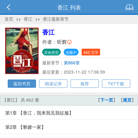
香江 列表
首页
>>
香江
>>
香江最新章节
香江
作者：
听辉
其他类型
连载中
465 万字
最新章节：
第866章
最后更新：2023-11-22 17:06:39
返回书页
阅读记录
推荐
TXT下载
【香江】 共 862 章
【
下一页
】 【
尾页
】
第1章 【香江，我来我见我征服】
第2章 【黎嫂一家】