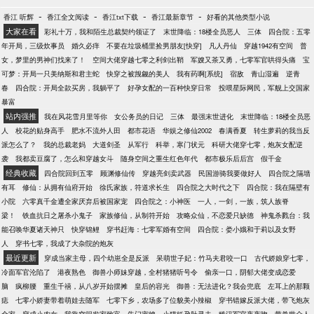
-
-
-
-
香江 听辉
香江全文阅读
香江txt下载
香江最新章节
好看的其他类型小说
大家在看
彩礼十万，我和陌生总裁契约领证了
末世降临：18楼全员恶人
三体
四合院：五零
年开局，三级炊事员
婚久必痒
不要在垃圾桶里捡男朋友[快穿]
凡人丹仙
穿越1942有空间
普
女，梦里的男神们找来了！
空间大佬穿越七零之利剑出鞘
军嫂又茶又勇，七零军官哄得头痛
宝
可梦：开局一只美纳斯和君主蛇
快穿之被觊觎的美人
我有药啊[系统]
宿敌
青山湿遍
逆青
春
四合院：开局全款买房，我躺平了
好孕女配的一百种快穿日常
投喂星际网民，军舰上交国家
暴富
站内强推
我在风花雪月里等你
女公务员的日记
三体
最强末世进化
末世降临：18楼全员恶
人
校花的贴身高手
肥水不流外人田
都市花语
华娱之修仙2002
春满香夏
转生萝莉的我当反
派怎么了？
我的总裁老妈
大道剑圣
从军行
科举，寒门状元
科研大佬穿七零，炮灰女配逆
袭
我都卖豆腐了，怎么和穿越女斗
随身空间之重生红色年代
都市极乐后后宫
假千金
经典收藏
四合院回到五零
顾渊修仙传
穿越亮剑卖武器
民国游骑我要做好人
四合院之隔墙
有耳
修仙：从拥有仙府开始
徐氏家族，符道求长生
四合院之大时代之下
四合院：我在隔壁有
小院
六零真千金遭全家厌弃后被国家宠
四合院之：小神医
一人，一剑，一族，筑人族脊
梁！
铁血抗日之屠杀小鬼子
家族修仙，从制符开始
攻略众仙，不恋爱只缺德
神鬼杀戮台：我
能召唤华夏诸天神只
快穿锦鲤
穿书赶海：七零军婚有空间
四合院：娄小娥和于莉以及女野
人
穿书七零，我成了大杂院的炮灰
最近更新
穿成当家主母，四个幼崽全是反派
呆萌世子妃：竹马夫君咬一口
古代娇娘穿七零，
冷面军官沦陷了
港夜熟色
御兽小师妹穿越，全村猪猪听号令
偷亲一口，阴郁大佬变成恋爱
脑
疯柳腰
重生千禧，从八岁开始摆摊
皇后的容光
御兽：无法进化？我会兜底
左耳上的那颗
痣
七零小娇妻带着萌娃去随军
七零下乡，农场多了位貌美小辣椒
穿书错嫁反派大佬，带飞炮灰