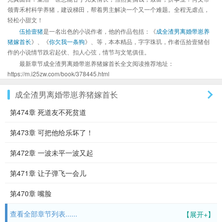
领青禾村科学养猪，建设梯田，帮着男主解决一个又一个难题。全程无虐点，
轻松小甜文！
伍拾壹猪
是一名出色的小说作者，他的作品包括：《
成全渣男离婚带崽养
猪嫁首长
》、《
你欠我一条狗
》、等，本本精品，字字珠玑，作者伍拾壹猪创
作的小说情节跌宕起伏、扣人心弦，情节与文笔俱佳。
最新章节成全渣男离婚带崽养猪嫁首长全文阅读推荐地址：
https://m.i25zw.com/book/378445.html
成全渣男离婚带崽养猪嫁首长
第474章 死道友不死贫道
第473章 可把他给乐坏了！
第472章 一波未平一波又起
第471章 让子弹飞一会儿
第470章 嘴脸
查看全部章节列表......
【展开+】