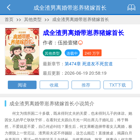
成全渣男离婚带崽养猪嫁首长
首页
>>
其他类型
>>
成全渣男离婚带崽养猪嫁首长
成全渣男离婚带崽养猪嫁首长
作者：
伍拾壹猪
其他类型
连载中
240 万字
最新章节：
第474章 死道友不死贫道
最后更新：2026-06-19 20:58:19
阅读
收藏
推荐
TXT下载
成全渣男离婚带崽养猪嫁首长小说简介
何文为情所困二十多载，既未得到丈夫的关爱，也未得到儿子的体谅。她
因女儿的早亡耿耿于怀，在看到丈夫跟白月光一同出席儿子婚礼后，终于释
然，不爱就是不爱，自己何必纠结？重生后，何文果断选择带着女儿离婚，极
力摆脱上一世厄运。渣男前夫还不停蹦跶，这怎么能忍！直接掀桌，揭露白月
光真面目！重活一世怎能甘于儿女情长，当然要搞钱，致富，拼事业！何文带