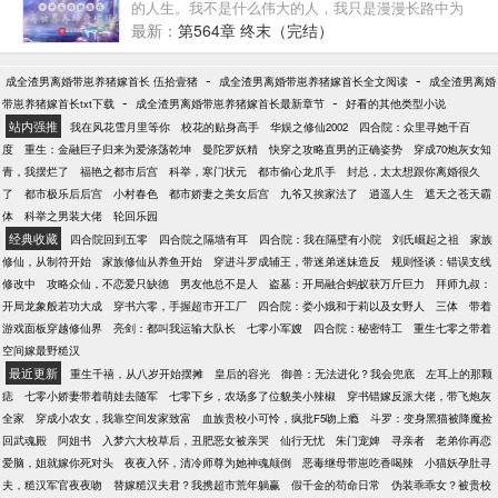
的人生。我不是什么伟大的人，我只是漫漫长路中为
后人提灯的引路人。——陆汐
最新：
第564章 终末（完结）
-
-
成全渣男离婚带崽养猪嫁首长 伍拾壹猪
成全渣男离婚带崽养猪嫁首长全文阅读
成全渣男离婚
-
-
带崽养猪嫁首长txt下载
成全渣男离婚带崽养猪嫁首长最新章节
好看的其他类型小说
站内强推
我在风花雪月里等你
校花的贴身高手
华娱之修仙2002
四合院：众里寻她千百
度
重生：金融巨子归来为爱涤荡乾坤
曼陀罗妖精
快穿之攻略直男的正确姿势
穿成70炮灰女知
青，我摆烂了
福艳之都市后宫
科举，寒门状元
都市偷心龙爪手
封总，太太想跟你离婚很久
了
都市极乐后后宫
小村春色
都市娇妻之美女后宫
九爷又挨家法了
逍遥人生
遮天之苍天霸
体
科举之男装大佬
轮回乐园
经典收藏
四合院回到五零
四合院之隔墙有耳
四合院：我在隔壁有小院
刘氏崛起之祖
家族
修仙，从制符开始
家族修仙从养鱼开始
穿进斗罗成辅王，带迷弟迷妹造反
规则怪谈：错误支线
修改中
攻略众仙，不恋爱只缺德
男友他总不是人
盗墓：开局融合蚂蚁获万斤巨力
拜师九叔：
开局龙象般若功大成
穿书六零，手握超市开工厂
四合院：娄小娥和于莉以及女野人
三体
带着
游戏面板穿越修仙界
亮剑：都叫我运输大队长
七零小军嫂
四合院：秘密特工
重生七零之带着
空间嫁最野糙汉
最近更新
重生千禧，从八岁开始摆摊
皇后的容光
御兽：无法进化？我会兜底
左耳上的那颗
痣
七零小娇妻带着萌娃去随军
七零下乡，农场多了位貌美小辣椒
穿书错嫁反派大佬，带飞炮灰
全家
穿成小农女，我靠空间发家致富
血族贵校小可怜，疯批F5吻上瘾
斗罗：变身黑猫被降魔捡
回武魂殿
阿姐书
入梦六大校草后，丑肥恶女被亲哭
仙行无忧
朱门宠婢
寻亲者
老弟你再恋
爱脑，姐就嫁你死对头
夜夜入怀，清冷师尊为她神魂颠倒
恶毒继母带崽吃香喝辣
小猫妖孕肚寻
夫，糙汉军官夜夜吻
替嫁糙汉夫君？我携超市荒年躺赢
假千金的苟命日常
伪装乖乖女？被贵校