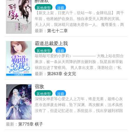
醉缠欢
向，母单至今，她怎么可能扛得住啊！救命！
其他类型
连载
【新文上架，日更六千，驻站一年，金牌坑品】 两千
年前，他将她护在身后。独自承受天人两界的灾祸。
天上人间，我沐晴只追随夫君你一人。 魔尊重生，两
千年前的承诺，由她去守候。 再次相遇，他轻佻的挑
最新：
第七十二章
起了她的下巴：要你做我的夫人可好。 她清心寡欲，
只想要得到一人心，却被迫经历最惨绝人寰的争斗，
霸道总裁爱上我
醒来之时，已是满目疮痍。 昔日缠绵欢爱，任时光老
其他类型
连载
去，只有她记得，曾经的承诺。
敲萌敲可爱的小萝莉> —————— 大晚上站在阳台
乘凉，被一条从天而降的胖次砸到脸，阮星辰将罪魁
祸首拉进了警察局。 男人拿出支票，薄唇轻启：“私
了。” “……” 好吧，被胖次砸一下，十万块钱轻松到
最新：
第263章 全文完
手，这是好事。 随后就其他赔偿事宜，男人再次丢出
一张支票，“只摸了一边，五万。” 阮星辰才明白，原
宿敌
来在男人眼中，欧派是分单双的。 …… 后来，阮星辰
其他类型
连载
发现怪大叔他不仅是个三十多岁的老光棍，还是某跨
深情女神君等心爱之人上万年，终是无果，最终心灰
国企业的大总裁。 再后来，她陷入困境，总裁大叔向
意冷选择废去神籍，坠下深渊。再次醒来，法术虽然
她抛出了橄榄枝。 “和我结婚，钱随便花，卡随便刷，
没有了，但是记忆还在，系统提示，找出穿越到祁国
坏人我替你收拾。” 条件太过诱人，于是阮星辰欢欢喜
的五位现代人，并送她们回去，可让她心爱之人，在
喜的把自己嫁了。 然而婚后—— “眼睛只能看我，心
凡间与她相守一生，圆了她苦苦等待这上万年的心
最新：
第775章 棋子
里只能想我，远离除了我以外的所有男性。” “霸道！
愿。她虽半信半疑，却不肯放过一丝能寻到他的机