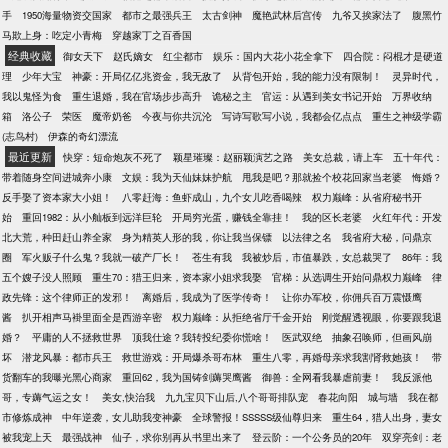
手
1950海量物资交国家
都市之最强兵王
太古剑神
魔艳武林后宫传
九爷又挨家法了
腹黑竹
马欺上身：吃定小青梅
穿越家丁之百香国
经典收藏
御女天下
赵氏嫡女
红尘都市
娱乐：国内大花小花全拿下
四合院：闷棍才是硬道
理
少年大宝
神豪：开局亿亿兆资金，我无敌了
从背包开始，我的能力没有限制！
灵异时代，
我以鬼怪为食
重生退婚，我在官场步步高升
诡秘之主
官运：从遇到美女书记开始
万界收纳
箱
洛公子
荣医
魔帝奶爸
今夜与你共沉沦
写诗写歌写小说，我都会亿点点
重生之神级学霸
(志鸟村)
伊森的奇幻漂流
最近更新
快穿：短命炮灰不死了
颖星璀璨：赵丽颖演艺之路
美女总裁，请上车
五十年代：
带着随身空间进城奔小康
文娱：我为天仙妹妹护航
甩我是吧？那就捡个校花回家当老婆
悔婚？
反手娶了资本家大小姐！
八零赶海：鱼虾成山，九个女儿吃香喝辣
权力巅峰：从省府秘书开
始
重回1982：从小舢板到远洋巨轮
开局穷光蛋，赚钱全靠挂！
我的区长老婆
火红年代：开发
北大荒，种田赶山养全家
身为精英人形的我，你让我当保镖
以法律之名
我省府大秘，问鼎京
圈
军火贩子什么鬼？我就一破产厂长！
苍生有我
我被炒后，市值暴跌，女总裁哭了
86年：我
五个嫂子没人照顾
重生70：猎王归来，资本家小姐求我娶
官梯：从选调生开始问鼎权力巅峰
律
政先锋：这个律师正的发邪！
离婚后，我成为了医学传奇！
让你办军校，你佣兵百万震慑鹰
酱
扒开相声马褂里面全是西游辛密
权力巅峰：从拒绝省厅千金开始
刚觉醒透视眼，你要跟我退
婚？
平庸的人不拯救世界
顶我仕途？我转投纪委你慌啥！
医武双绝
抽象召唤师，但画风崩
坏
潜龙风暴：都市兵王
救世游戏：开局爆杀哥布林
重生八零，再婚母亲求我割肾救她孩！
带
货翻车的我曝光黑心商家
重回62，我为国铸剑薅哭鹰酱
御兽：全网看我暴虐前妻！
我反派他
哥，专薅气运之女！
美女,快治我
九九宝贝下山后,八个哥哥排队宠
春花向阳
城与墙
我在都
市修炼成神
中年逆袭，女儿助我变神豪
全球警报！SSSSS级仙尊归来
重生64，猎人出身，妻女
被我宠上天
最强战神
仙子，求你别再从书里出来了
登云阶：一个公务员的20年
双穿亮剑：老