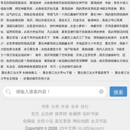
李见到我就双眼放光
最强战神
从收集情绪开始创造我的女神宇宙
最强战神
华娱：资本大佬入
侵娱乐圈
绑定神豪系统：从救校花开始无敌
最强战神
我的黑科技系统是18级文明造物
重生
85：运气好亿点，我靠赶海成首富
举国飞升！十四亿魔修吓哭异界
重生1961：我的签到系统能种
田
医仙纵横花都
高武：我以剑道证长生
退役兵王：归途无名
被虐88次，真真少爷心死离
家
顶级玩家回归，但是是吟游诗人
契约神级兽娘，全是小萝莉！
神豪判官：开局直播审判霸座
仙
猛男闯莞城，从四大村姑开始
凡尘战场
废兽逆袭打脸不按套路出牌的神兽
我从明朝活到现
在
重生官场：从老干局开始执掌天下
军阀：从搬空上海兵工厂开始
我和她的合租条约
女多男
少：全世界都想和我谈恋爱
重生神豪系统让我躺赢全球
市场监管七十年变迁
重生荒年，我捡个
大院知青当老婆
末日重生者，在线直播造方舟
镇尸斩鬼录
孤独成瘾：现代人的生活
D级潜
力？我万倍返还成武神！
都市，我开局觉醒了空间异能
开局上交异世界，我开启修炼时代
恋
综：热芭包我过夜？我假戏真做
暴雨捡妻！校花赖在我怀里哭唧唧
抗战：南京照相馆爆出大批玩
家
失业后，我靠神级鱼塘震惊全球
淬刃：士兵的锋芒成长录
-
-
-
重生香江当大亨 剑叁狗剩儿
重生香江当大亨txt下载
重生香江当大亨最新章节
重生香江当
-
大亨全文阅读
好看的都市言情小说
搜索
书库
分类
作者
全本
排行
首页
点击榜
推荐榜
收藏榜
临时书架
电脑版
全部小说
最近更新
网站地图
会员书架
Copyright © 2026
25中文网 (m.i25zw.com)