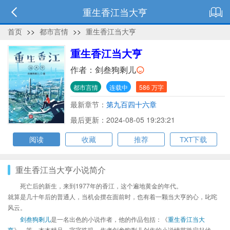
重生香江当大亨
首页
>>
都市言情
>>
重生香江当大亨
重生香江当大亨
作者：
剑叁狗剩儿
都市言情
连载中
586 万字
最新章节：
第九百四十六章
最后更新：2024-08-05 19:23:21
阅读
收藏
推荐
TXT下载
重生香江当大亨小说简介
死亡后的新生，来到1977年的香江，这个遍地黄金的年代。
就算是几十年后的普通人，当机会摆在面前时，也有着一颗当大亨的心，叱咤
风云。
剑叁狗剩儿
是一名出色的小说作者，他的作品包括：《
重生香江当大
亨
》、等，本本精品，字字珠玑，作者剑叁狗剩儿创作的小说情节跌宕起伏、