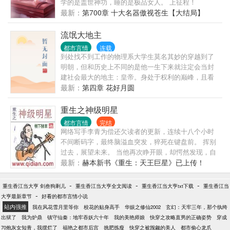
学的是盖世神功，睡的是极品女人。 上征程！
最新：
第700章 十大名器傲视苍生【大结局】
流氓大地主
都市言情
连载
到处找不到工作的物理系大学生莫名其妙的穿越到了
明朝，但和历史上不同的是他一生下来就注定会当封
建社会最大的地主：皇帝。身处于权利的巅峰，且看
他如何满足自己的欲望：顺从的通奸，反抗的强奸，
最新：
第四章 花好月圆
女刺客？那就只好妇，洋妞。一个都不能少。
重生之神级明星
都市言情
完结
网络写手李青为偿还欠读者的更新，连续十八个小时
不间断码字，最终脑溢血突发，猝死在键盘前。 挥别
过去，展望未来。 当他再次睁开眼，却愕然发现，自
己竟然变成了一个超级大帅哥！ 而且正在一档选秀节
最新：
赫本新书《重生：天王巨星》已上传！
目《音乐之星》的后台里独自等候，即将闪亮登场！
是一鸣惊人，还是泯然众人？ 李青看着镜子里那张帅
-
-
-
重生香江当大亨 剑叁狗剩儿
重生香江当大亨全文阅读
重生香江当大亨txt下载
重生香江当
气逼人的脸，想都不想就做出了人生中的第一个选
-
大亨最新章节
好看的都市言情小说
择。
站内强推
我在风花雪月里等你
校花的贴身高手
华娱之修仙2002
玄幻：天牢三年，那个纨绔
出狱了
我为炉鼎
镇守仙秦：地牢吞妖六十年
我的美艳师娘
快穿之攻略直男的正确姿势
穿成
70炮灰女知青，我摆烂了
福艳之都市后宫
挑肥拣瘦
快穿之被觊觎的美人
都市偷心龙爪