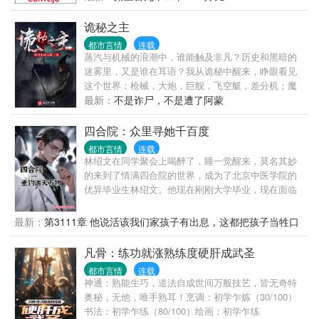
都市演绎香艳的生活。
诡秘之主
都市言情
连载
蒸汽与机械的浪潮中，谁能触及非凡？历史和黑暗的
迷雾里，又是谁在耳语？我从诡秘中醒来，睁眼看见
这个世界：枪械，大炮，巨舰，飞空艇，差分机；魔
药，占卜，诅咒，倒吊人，封印物……光明依旧照
最新：
不是诈尸，不是遭了阿蒙
耀，神秘从未远离，这是一段“愚者”的传说。
四合院：众里寻她千百度
都市言情
连载
林绍文在同学聚会上喝醉了，睡一觉醒来，莫名其妙
的来到了情满四合院的世界，成为了北京中医学院的
优异毕业生林绍文。他现在刚刚大学毕业，现在面临
着选择，是去协和医院当一名前途无量的正式医生，
还是去轧钢厂当一名默默无闻的厂医。林绍文二话不
最新：
第3111章 他说活该我们家孩子有出息，这都把孩子当牲口
说，就选择了厂医。没有办法，让一个社畜去医院当
打
医生，那不等于是杀人？更何况，协和医院可都是大
凡骨：练功就涨熟练度硬肝成武圣
佬级别的，人家一眼就能看出他的医学水平。可在他
都市言情
连载
做出了选择后，脑海中“叮”了一声。“诸天垂钓”系统开
神通：熟能生巧，道法自成世间万般技艺，皆无奇特
启，诸天万物，皆可垂钓。林绍文差点没吐血，这该
奥秘，无他，唯手熟耳！烹调：初学乍炼（30/100）
死的垂钓系统早来一分钟，他的人生就不一样了。
书法：初学乍练（80/100）绘画：初学乍练