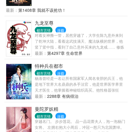
（20/100）舞蹈：初学乍练（10/100）八段锦：初学
乍练（20/100）方默穿越武道世界，获得熟能生巧系
最新：
第1408章 我就不该抢功！
统。不管书法，绘画，还是武术，只要他练就涨熟练
度，就能提升，无关根骨，无关悟性！这是一个关于
九龙至尊
坚持和成长的故事，是一个废柴通过不懈努力，最终
都市言情
连载
成为武道传奇的旅程。
对着女神撸一管，居然穿越了，大学生陈九意外来到
了乾坤大陆，看着这武技满天、魔法纵横的世界，他
竖了竖中指，看到了自己意外买来的九龙戒…… 修炼
等级：淬体九重，开天八变，起源七溯，阴阳六合，
最新：
第4297章 生命世界
五行五聚，造化四境，乾坤三演，神话二传，混沌大
成！ 乾坤大陆一夫多妻制，不喜勿骂。 08年至今，小
特种兵在都市
盘从未断更，总小说字数过千万，各种保证，放心阅
都市言情
连载
读，求大力支持。
杨洛曾经是一名让所有国家军人闻名丧胆的兵王，他
是地下世界大名鼎鼎的杀手法官，他是世界医学界里
天才医生，他掌握着神秘组织高买。他性格嚣张狂
妄，为达目的不折手段。他痞气十足，各种美女为他
最新：
2288章 有病得治
痴狂。在这繁华的都市，杨洛上演了一场激情四射的
热血人生。
曼陀罗妖精
都市言情
连载
穿越名门。 步步莲花。 品一品花蕾夫人，泡一泡杨门
女将。 左拥右抱大小周后，冲冠一怒只为北国萧绰。