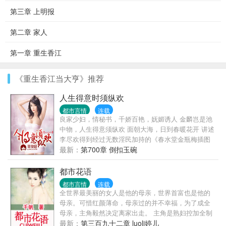
第三章 上明报
第二章 家人
第一章 重生香江
《重生香江当大亨》推荐
人生得意时须纵欢
都市言情
连载
良家少妇，情秘书，千娇百艳，妩媚诱人 金麟岂是池
中物，人生得意须纵欢 面朝大海，日到春暖花开 讲述
李尽欢得到经过无数淫民加持的《春水堂金瓶梅插图
本》的金瓶神气之后，无数姑娘们有福了的故事！
最新：
第700章 倒扣玉碗
都市花语
都市言情
连载
全世界最美丽的女人是他的母亲，世界首富也是他的
母亲。可惜红颜薄命，母亲过的并不幸福，为了成全
母亲，主角毅然决定离家出走。 主角是熟妇控加全制
服控，嗯，还喜欢角色扮演。且看主角如何在香艳的
最新：
第三百九十二章 luoli婷儿