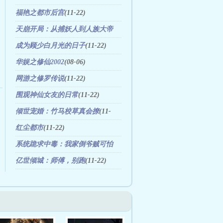
福艳之都市后宫
(11-22)
天崩开局：从捕妖人到人族大帝
(08-07)
成为顾少白月光的日子
(11-22)
华娱之修仙2002
(08-06)
网游之修罗传说
(11-22)
围观神仙女友的日常
(11-22)
倾世宠婚：竹马校草真会撩
(11-
22)
红尘都市
(11-22)
系统跪求中毒：我家倒爷贼可怕
(11-22)
亿世倾城：师傅，别跑
(11-22)