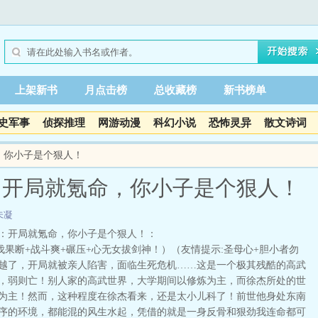
上架新书
月点击榜
总收藏榜
新书榜单
史军事
侦探推理
网游动漫
科幻小说
恐怖灵异
散文诗词
，你小子是个狠人！
：开局就氪命，你小子是个狠人！
未凝
：开局就氪命，你小子是个狠人！：
果断+战斗爽+碾压+心无女拔剑神！）（友情提示:圣母心+胆小者勿
越了，开局就被亲人陷害，面临生死危机……这是一个极其残酷的高武
，弱则亡！别人家的高武世界，大学期间以修炼为主，而徐杰所处的世
为主！然而，这种程度在徐杰看来，还是太小儿科了！前世他身处东南
序的环境，都能混的风生水起，凭借的就是一身反骨和狠劲我连命都可