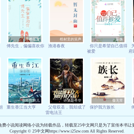
千桦尽落
棺材里的笑声
晏姝
傅先生，偏偏喜欢你
渔港春夜
你只是希望自己值得
被爱
府
剑叁狗剩儿
诗酒趁年华
傲无常
朝
重生香江当大亨
父母双圣，我却成了
保护我方族长
雷电法王
有免费小说阅读网络小说为转载作品，转载至25中文网只是为了宣传本书让
Copyright © 25中文网https://www.i25zw.com All Rights Reserved.