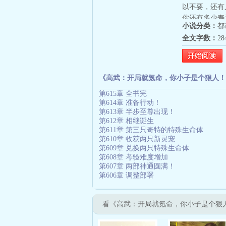
以不要，还有
你还有多少寿
小说分类：
都
全文字数：
2
《高武：开局就氪命，你小子是个狠人！
第615章 全书完
第614章 准备行动！
第613章 半步至尊出现！
第612章 相继诞生
第611章 第三只奇特的特殊生命体
第610章 收获两只新灵宠
第609章 兑换两只特殊生命体
第608章 考验难度增加
第607章 两部神通圆满！
第606章 调整部署
看《高武：开局就氪命，你小子是个狠