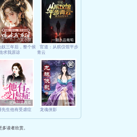
莫小弃
一颗水晶葡萄
为奴三年后，整个侯
官道：从殡仪馆平步
跪求我原谅
青云
芝麻白菜西瓜
admin
傅先生他有受虐症
龙魂侠影
更多读者欣赏。