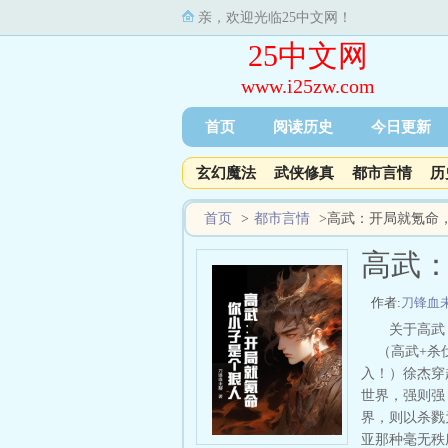
亲，欢迎光临25中文网！
25中文网
www.i25zw.com
首页
阅读历史
今日更新
玄幻魔法
武侠修真
都市言情
历
首页
>
都市言情
>
高武：开局就氪命
高武
作者:
刀锋血
关于高武
（高武+杀伐
入！）徐杰穿
世界，强则强
界，则以杀戮
亚那种毫无秩