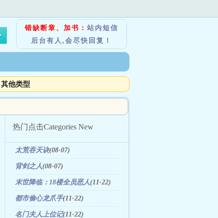
错缺断章、加书：
站内短信
后台有人,会尽快回复！
其他类型
热门点击
Categories New
太荒吞天诀
(08-07)
背剑之人
(08-07)
末世降临：18楼全员恶人
(11-22)
都市偷心龙爪手
(11-22)
名门夫人上位记
(11-22)