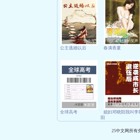
楚小月
棺材里的笑声
公主逃婚以后
春满香夏
木苏里
邓晓阳与李朝阳
全球高考
媳妇邓晓阳我叫李
阳
25中文网所