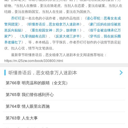
赃物。*当别人在撸猫，姜沅在骑老虎。当别人在恋爱，姜沅在破案。当别人在
结婚，姜沅在救助国宝。当别人在生娃，姜沅在为国效力。
乔叮叮
是一名出色的小说作者，他的作品包括：《
读心罪犯：恶毒女友成
警局团宠
》、《
听懂兽语后，恶女稳拿万人迷剧本
》、《
豪门后妈在娃综被崽
崽反向贴贴
》、《
重生校园女神：厉少，放肆撩！
》、《
假千金被迫继承亿万
家产
》、《
九零俏媳有点田
》、《
反派大佬三岁半
》、《
穿书后，我在娱乐圈
养老爆红了
》、等，本本精品，字字珠玑，作者乔叮叮创作的小说情节跌宕起
伏、扣人心弦，情节与文笔俱佳。
最新章节听懂兽语后，恶女稳拿万人迷剧本全文阅读推荐地址：
https://m.i25zw.com/book/330800.html
听懂兽语后，恶女稳拿万人迷剧本
第766章 明亮温和的眼睛（全文完）
第765章 我们替你感到开心
第764章 情人眼里出西施
第763章 人生大事