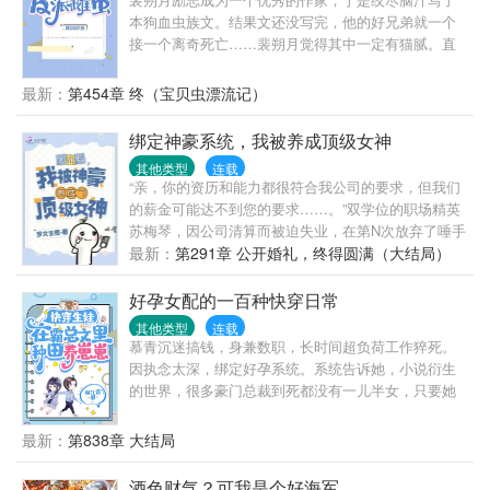
朕看看谁是奸臣！！尉迟曦吐槽着，发现暴君身边的
本狗血虫族文。结果文还没写完，他的好兄弟就一个
奸臣越来越少了，爹娘感情也越来越好了，皇朝也越
接一个离奇死亡……裴朔月觉得其中一定有猫腻。直
来越昌盛了，女主也没出现。尉迟曦：？？？穿错书
到有一天，他自己也穿进了他自己写的这本小说当
了吗？
中。他早死的好兄弟们朝他冷笑了一声，“来了啊，我
最新：
第454章 终（宝贝虫漂流记）
们等你很久了。”裴朔月：“……”本文为单元文，一个
单元一对cp。第一个单元：温柔腹黑江淮景x悲惨少将
绑定神豪系统，我被养成顶级女神
阿塔弥亚谁都没有江淮景惨。被撞死以后又穿进了书
其他类型
连载
里，虽然是个雄虫，但落地就瘫痪。这也就算了，他
“亲，你的资历和能力都很符合我公司的要求，但我们
旁边还有个以后会把他扒皮抽筋的反派军雌。看着阿
的薪金可能达不到您的要求……。”双学位的职场精英
塔弥亚身上遍布的伤口，江淮景默默望天，他现在刷
苏梅琴，因公司清算而被迫失业，在第N次放弃了唾手
好感度还来得及吗……第二个单元富家公子林越X王室
可得的低薪工作之后，意外获得了养成系的神豪系
最新：
第291章 公开婚礼，终得圆满（大结局）
皇子塞缪尔……
统。“慢跑半小时以上，奖励100元，每多2分钟增加
200元！”“某一行为被异性欣赏，奖励300元；被同性欣
好孕女配的一百种快穿日常
赏，奖励600元。N人欣赏，奖励翻N倍！”苏梅琴柳眉
其他类型
连载
一挑，嗯，为了多赚钱，姐要男女通杀！某高傲白富
慕青沉迷搞钱，身兼数职，长时间超负荷工作猝死。
美半信半疑：“就凭你?”苏梅琴好整以暇地砸下1
因执念太深，绑定好孕系统。系统告诉她，小说衍生
亿：“佩服不？叫姐不？”一直不近女色的富二代男神楚
的世界，很多豪门总裁到死都没有一儿半女，只要她
轩义被她一再忽略而不由自主地上了心，引得某自认
帮那些冤种总裁们生下继承人，就能获取功德。功德
青梅竹马的绿茶白富美来浅笑设陷：“苏妹妹，轩义哥
积攒到一定数值，就能移民到高纬度星球养老。养老
最新：
第838章 大结局
对朋友要求很高，不仅要有很多钱，还要有才
生活包括永恒的青春、用不尽的财富及无穷尽生命。
艺……。”苏梅琴扬扬柳眉，轻蔑地斜眼看绿茶白富
慕青星星眼：她答应了！冤种一：身为千亿总裁，顾
酒色财气？可我是个好海军