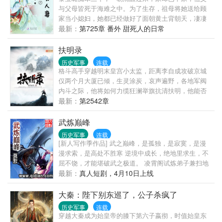
洪涝，您要不多笑笑？” 沈棠：“……”
与父母皆死于海难之中。为了生存，祖母将她送给顾
———————— 看着被她干掉的十大碗米饭，比脸
家当小媳妇，她都已经做好了面朝黄土背朝天，凄凄
干净的口袋，以及一群嗷嗷待哺、不怀好意、整天惹
惨惨戚戚的心理准备，可到了人家家里却是被捧在手
最新：
第725章 番外 甜死人的日常
是生非的村民，疑似饭桶转世、真·灵魂画手的村长沈
心里的怎么办？新书《富二代修仙日常》已开坑，敬
棠，不得不放弃心爱的画笔，被迫走上应聘诸侯之
请关注。请放心跳坑，已完结作品有《重生娘子在种
扶明录
路。 完结种田争霸文《女帝直播攻略》，休闲慢穿大
田》《农家小地主》《随身空间：玉石良缘》和《终
历史军事
连载
佬文《大佬退休之后》。
归田居》。读者群：307547705，敲门砖是雨竹名下的
格斗高手穿越明末皇宫小太监，距离李自成攻破京城
任意主角名字，欢迎书友们进群聊天打发时间，不
仅两个月大厦已倾，生灵涂炭，哀声遍野，各地军阀
对，是进行友好交流
内斗之际，他将如何力缆狂澜举旗抗清扶明，他能否
阻止扬州十日，嘉定三屠……组织太监敢死队拼死护
最新：
第2542章
卫龙太子，外击鞑子，内抗闯贼，虽然没有金手指，
虽然只是小太监，但我要扶起大明的龙旗。
武炼巅峰
历史军事
连载
[新人写作季作品] 武之巅峰，是孤独，是寂寞，是漫
漫求索，是高处不胜寒 逆境中成长，绝地里求生，不
屈不饶，才能堪破武之极道。 凌霄阁试炼弟子兼扫地
小厮杨开偶获一本无字黑书，从此踏上漫漫武道。
最新：
真人短剧，4月10日上线
****************** 友情提示：这是一个持久的男人的故
事，这也是一个淫者见淫，智者见智的故事。 做男
大秦：陛下别东巡了，公子杀疯了
人，当持久！ ***************** 新书上传，各种求啊！
历史军事
连载
读网络文学就用盛大Bambook，多款优惠套装官网促
穿越大秦成为始皇帝的膝下第六子嬴彻，时值始皇东