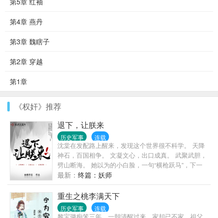
第5章 红袖
第4章 燕丹
第3章 魏瞎子
第2章 穿越
第1章
《权奸》推荐
退下，让朕来
历史军事
连载
沈棠在发配路上醒来，发现这个世界很不科学。 天降
神石，百国相争。 文凝文心，出口成真。 武聚武胆，
劈山断海。 她以为的小白脸，一句“横枪跃马”，下一
秒甲胄附身，长枪在手，一人成军，千军万马能杀个
最新：
终篇：妖师
七进七出！ 她眼里的痨病鬼，口念“星罗棋布”，苍天
如圆盖，陆地似棋局，排兵布阵，信手拈来！ 这> 分
重生之桃李满天下
明是科学的棺材板被神学钉死了！ 而她—— “主公，
历史军事
连载
北郡大旱，您要不哭一哭？” 沈棠：“……” “主公，南州
黎宝璐痴笨三年，一朝清醒过来，家却已不家，祖父