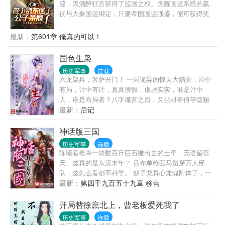
销中！ ...
巡，因酒醉狂言获得了监国之权。觉醒国运系统的嬴
彻与大秦国运绑定，只要帝国国运强盛，便可获得奖
励；国运消亡，便会身陨道消。于是，嬴彻彻底放开
手干，一发不可收拾。当始皇陛下东巡期间收到源源
最新：
第601章 俺真的可以！
不断的奏报，表情愈发古怪：这文武百官...编奏疏怎
么越编越离谱？待到东巡归来，始皇陛下看着大秦帝
国色生枭
国的船新版本，怒喝道：寡人让你监国，不是重建大
历史军事
连载
秦！
六龙聚兵，菩萨开门！ 一局诡异的惊天大陷阱，局中
有局，计中有计，真真假假，虚虚实实，谁是计中
人，谁是布局者？八字谶言之后，又尘封着何等隐秘
的故事？是狼巡天下？还是狡狐瞒世？ 一曲曲未了的
最新：
后记
壮士赞歌，一幕幕卷起的美人珠帘！ —————-沙
—-漠—-精—-品———————- -PS① 本人已完成
神话版三国
《江山》《权臣》两部小说，全本近六百万
历史军事
连载
陈曦看着将一块数百斤巨石撇出去的士卒，无语望苍
天，这真的是东汉末年？ 吕布单枪匹马凿穿万人部
队，这怎么看都不科学。 赵子龙真心龙魂附体了，一
剑断山，这真的是人？ 典韦单人护着曹操杀出敌营，
最新：
第四千九百五十九章 移营
顺手宰了对面数千步骑，这战斗力爆表了吧！ 这是不
是哪里有些不对啊，陈曦顺手摸了一把鹅毛扇挥了一
开局替徐庶北上，曹老板爱死我了
下，狂风大作，叹了一口气，“这是神话吧，我自己都
历史军事
连载
不正常了。”