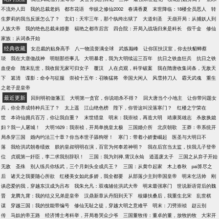
不流外人田
我的总裁老妈
都市花语
华娱之修仙2002
春满香夏
末世降临：18楼全员恶人
转
生萝莉的我当反派怎么了？
玄幻：天牢三年，那个纨绔出狱了
大道剑圣
天崩开局：从捕妖人到
人族大帝
我的绝色总裁未婚妻
福艳之都市后宫
四合院：开局入战场归来是科长
假千金
修仙
家族：从词条开始
经典收藏
女总裁的贴身高手
八一物流誉满全球
武炼巅峰
让你匡扶汉室，你去扶貂蝉蔡
琰
我在大唐做战神
明朝那些事儿
大明暴君，我为大明续运三百年
抗日之铁血狂兵
抗日之铁
血使命
隋末乱世，我收留无家可归女子
覆汉
人在贞观，科学破案
我在隋唐收集词条，无敌天
下
篡清
谍影：命令与征服
崇祯十五年：召唤猛将
帝国大闲人
风雪持刀人
霸天武魂
重生
之老子是皇帝
最近更新
回到明初做藩王
大明第一贪官，你说咱杀不得？
回大唐当个小地主
让你带问题女
兵，你全养成特种兵王了？
太上遥
江山绝色榜
陛下，你管这叫没落寒门？
红楼之宁荣在
世
本诗仙拥兵百万，你让我自重？
末世猎皇
明末：我崇祯，再造大明
靖康英雄志
杀敌换媳
妇？我一人屠城！
大明1629：我崇祯，开局单挑皇太极
三国婚介所
北庆朝歌
王莽：帝系统开
局杀穿三国
婚内约法三十章？你当本世子舔狗呀！
寒门：带着小娇妻崛起
医圣与大明日不
落
我给洪武朝卷绩效
朕的皇叔明明在演，百官为何奉若神明？
我在后宫当太监，扶我儿子登帝
位
贞观第一奸臣，李二求我别辞职！
三国：我为刘禅,霄汉永灿
逍遥废太子
三国之从弃子开始
无敌
圣殊
别人练兵你练武，三个月刺头全成兵王？
三国：从黄巾起家
木上春秋
pai算尽之
后
诸天之我要随心所欲
红楼美女如此多娇，我全都要
从部落少主到帝国皇帝
明末乞活帅
刚
谈恋爱的我，穿越东汉成为吕布
我朱允凡：双魂辅佐洪武大帝
明末最强寒门
世说新语背后的魏
晋
龙腾九霄：我的结义兄弟是皇帝
汉鼎新章从丹阳到天下
核爆扶桑后，我重生北宋
乱世棋
谋
穿越三国：我的技能带编号
修仙无耻之徒，穿越大明之意难平
明末：刀劈崇祯
赵云别
传
马奴的帝王路
经济博士考科举，开局卷哭众少爷
三国董牧传：董卓的董，放牧的牧
大宋开