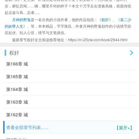
乐，秽乱宫闱……咦，哪里不对的样子？本文十万字左右变换风格，前面传统
起点奋斗风，后者......
月神的野鬼
是一名出色的小说作者，他的作品包括：《
权奸
》、《
袁二少
的妖孽人生
》、等，本本精品，字字珠玑，作者月神的野鬼创作的小说情节跌
宕起伏、扣人心弦，情节与文笔俱佳。
最新章节权奸全文阅读推荐地址：https://m.i25zw.com/book/2944.html
权奸
第166章 城
第165章 城
第164章 城
第163章 城
第162章 城
查看全部章节列表......
【展开+】