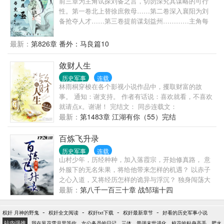
前三章为主角试探刘备之言，切勿深究其谋略的可行
性。第一卷北上替徐庶救母……第二卷深入襄阳为刘
备抢夺人才……第三卷提前谋划益州…………主角每
一次行动都会有自己的想法，不会抢夺历史上属于诸
葛亮的光辉时刻。除了历史原有的大事件之外，也会
最新：
第826章 番外：马良篇10
通过日常展现各人物的性格特点：比如宽仁爱士的大
宝备；蜀汉团宠的小飞飞；偶像包袱十足的关二爷；
敛财人生
沉迷工作，酷爱发明的“月亮”组合……至于主角，则是
历史军事
连载
七分勇，三分谋，还多出一分调皮捣蛋……最后，请
林雨桐穿梭在各个影视小说作品中，攫取财富的故
勿以正史或者演义先入为主，作者写书之时，会尽量
事。 通知：谢支持。 作者有话说：喜欢就看，不喜欢
参考史实，但许多演义深入人心的地方，也会直接套
就请点x。谢谢！ 完结文： 同步连载文：
用。（谢谢大家支持，觉得不错就给个好评吧！）
最新：
第1483章 江湖有你（55）完结
百炼飞升录
历史军事
连载
山村少年，历经种种，加入落霞宗，开始修真路， 意
外服下的无名朱果，将给他带来怎样的机遇？ 以赤子
之心入道，又将经历怎样的诡异与浮沉？ 独身闯荡大
陆，历经万千艰险，既已选择了非人之路，便永无回
最新：
第八千一百三十章 战邹瑞十四
头。 仙路茫茫，美人如画，朋友？知己？ 漫漫仙途
路，千锤百炼，终飞升仙界巅峰！
-
-
-
-
权奸 月神的野鬼
权奸全文阅读
权奸txt下载
权奸最新章节
好看的历史军事小说
站内强推
我在风花雪月里等你
女公务员的日记
三体
最强末世进化
校花的贴身高手
肥水