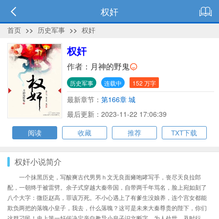
权奸
首页
>>
历史军事
>>
权奸
权奸
作者：
月神的野鬼
历史军事
连载中
152 万字
最新章节：
第166章 城
最后更新：2023-11-22 17:06:39
阅读
收藏
推荐
TXT下载
权奸小说简介
一个抹黑历史，写酸爽古代男男ｈ文无良面瘫咆哮写手，丧尽天良拉郎
配，一朝终于被雷劈。余子式穿越大秦帝国，自带两千年骂名，脸上宛如刻了
八个大字：微臣赵高，罪该万死。不小心遇上了有爹生没娘养，连个宫女都能
欺负两把的落魄小皇子，我去，什么落魄？这可是未来大秦尊贵的陛下，你们
这群刁民！史上第一奸佞决定亲自教导小皇子识文断字，为人处世，及时行