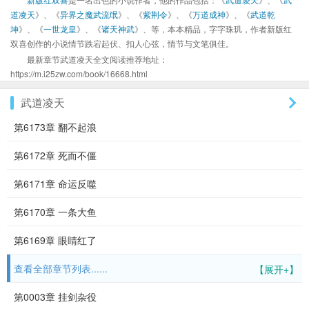
道凌天
》、《
异界之魔武流氓
》、《
紫荆令
》、《
万道成神
》、《
武道乾
坤
》、《
一世龙皇
》、《
诸天神武
》、等，本本精品，字字珠玑，作者新版红
双喜创作的小说情节跌宕起伏、扣人心弦，情节与文笔俱佳。
最新章节武道凌天全文阅读推荐地址：
https://m.i25zw.com/book/16668.html
武道凌天
第6173章 翻不起浪
第6172章 死而不僵
第6171章 命运反噬
第6170章 一条大鱼
第6169章 眼睛红了
查看全部章节列表......
【展开+】
第0003章 挂剑杂役