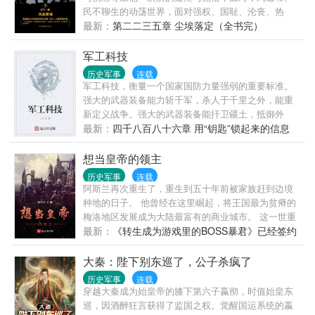
民不聊生的动荡世界，面对强权、国耻、沦丧、热
血……这个只为了好好活下去而苦心钻营的麻木看
最新：
第二二三五章 尘埃落定（全书完）
客，不知不觉被卷入一次次的历史大事件中，糊里糊
涂走上了从军之路。
军工科技
历史军事
连载
军工科技，衡量一个国家国防力量强弱的重要标准。
强大的武器装备能力斩千军，杀人于千里之外，能重
新定义战争。强大的武器装备能扞卫疆土，抵御外
敌，护佑国泰民安，保我盛世太平。我愿为这大国复
最新：
四千八百八十六章 用“钥匙”锁起来的信息
兴锻造利剑，我愿为这国泰民安熔铸长城。持我利
剑，必将披荆斩棘，所向披靡。守我长城，必能克敌
想当皇帝的领主
制胜，捷报频传。>
历史军事
连载
阿斯兰再次重生了，重生到五十年前被家族赶到边境
种地的日子。 他曾经在这里崛起，将王国最为贫瘠的
梅洛地区发展成为大陆最富有的商业城市。 这一世重
来，他不想当领主与权臣了，他想要当皇帝。 阿斯兰
最新：
《转生成为游戏里的BOSS暴君》已经签约
名言。 不想当皇帝的领主，就是不是一个好领主。
啦，没有切的可能了
大秦：陛下别东巡了，公子杀疯了
历史军事
连载
穿越大秦成为始皇帝的膝下第六子嬴彻，时值始皇东
巡，因酒醉狂言获得了监国之权。觉醒国运系统的嬴