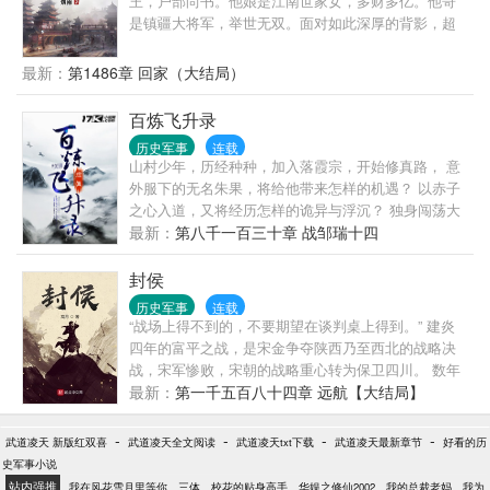
王，户部尚书。他娘是江南世家女，多财多亿。他哥
是镇疆大将军，举世无双。面对如此深厚的背影，超
然的地位，秦羽原地摆烂，声色犬马，醉卧美人膝。
但一次意外，让他进入了魏皇视野，从此一发不可收
最新：
第1486章 回家（大结局）
拾。魏皇：秦羽，朕的公主，你自己看着办！皇后：
羽儿，谁欺负你，本宫为你撑腰！太子：老秦，你说
百炼飞升录
的全都对！公主：秦郎，此生非你不嫁！百官：秦
历史军事
连载
贼，你要不要脸了！异族：秦兽，你不要过来啊！
山村少年，历经种种，加入落霞宗，开始修真路， 意
外服下的无名朱果，将给他带来怎样的机遇？ 以赤子
之心入道，又将经历怎样的诡异与浮沉？ 独身闯荡大
陆，历经万千艰险，既已选择了非人之路，便永无回
最新：
第八千一百三十章 战邹瑞十四
头。 仙路茫茫，美人如画，朋友？知己？ 漫漫仙途
路，千锤百炼，终飞升仙界巅峰！
封侯
历史军事
连载
“战场上得不到的，不要期望在谈判桌上得到。” 建炎
四年的富平之战，是宋金争夺陕西乃至西北的战略决
战，宋军惨败，宋朝的战略重心转为保卫四川。 数年
后的宋金议和，西部最终以大散关、秦岭一线为界，
最新：
第一千五百八十四章 远航【大结局】
陕西和西北尽失，皆种因于此。 当一个来自后世的灵
魂在富平之战中苏醒。 一切都不一样了。
-
-
-
-
武道凌天 新版红双喜
武道凌天全文阅读
武道凌天txt下载
武道凌天最新章节
好看的历
史军事小说
站内强推
我在风花雪月里等你
三体
校花的贴身高手
华娱之修仙2002
我的总裁老妈
我为