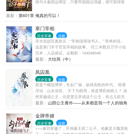
彻与大秦国运绑定，只要帝国国运强盛，便可获得奖
励；国运消亡，便会身陨道消。于是，嬴彻彻底放开
手干，一发不可收拾。当始皇陛下东巡期间收到源源
最新：
第601章 俺真的可以！
不断的奏报，表情愈发古怪：这文武百官...编奏疏怎
么越编越离谱？待到东巡归来，始皇陛下看着大秦帝
寒门宰相
国的船新版本，怒喝道：寡人让你监国，不是重建大
历史军事
连载
秦！
宋太祖赵匡胤曾言：“宰相须用读书人。” 简单的说，
这是寒门学子官至宰相的故事。 经三本数百万字小说
完本，人品保证。企鹅群：164548046
最新：
大结局（中）
凤囚凰
历史军事
连载
那是个峨冠博带，长衫广袖，纵情高歌的年代。 暗香
浮动，山水清音。 天下为棋局，谁是博弈操棋人？ 虽
然穿越成公主，但是楚玉穿成这个公主，有点儿前无
古人惊世骇俗。 ================= 完本小说
最新：
山阴公主番外——从来都是我一个人的独角
《龙龙龙》《淑女飘飘拳》，新书《倾臣》正在连
戏
载。
金牌帝婿
历史军事
连载
+++秦羽穿越了，开局秦王府二公子。他爹是大魏异姓