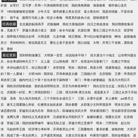
炉鼎
从军行
宝可梦：开局一只美纳斯和君主蛇
我的美艳师娘
渔港春夜
都市偷心龙爪
手
1950海量物资交国家
少年大宝
都市娇妻之美女后宫
道士夜仗剑
我是你情敌，不是你老
婆！
假千金
腹黑竹马欺上身：吃定小青梅
明星系列多肉小说
猎艳谱群芳
经典收藏
女总裁的贴身高手
武炼巅峰
我在大唐做战神
抗日之铁血使命
我在隋唐收集词
条，无敌天下
穿越大唐成小道士
谍影：命令与征服
兵器狂潮
重生三国之中兴大汉
双穿明
末：我带领大明统治全球
大明流匪
九龙夺嫡
闯王围城，带10亿白银穿越崇祯
蝉动
超级修真
弃少
亮剑特种兵：谁说我是兵王
重生之老子是皇帝
国公凶猛
大明：开局三千龙骑，震惊老
朱
唐砖
最近更新
回到明初做藩王
大明第一贪官，你说咱杀不得？
回大唐当个小地主
让你带问题女
兵，你全养成特种兵王了？
太上遥
江山绝色榜
陛下，你管这叫没落寒门？
红楼之宁荣在
世
本诗仙拥兵百万，你让我自重？
末世猎皇
明末：我崇祯，再造大明
靖康英雄志
杀敌换媳
妇？我一人屠城！
大明1629：我崇祯，开局单挑皇太极
三国婚介所
北庆朝歌
王莽：帝系统开
局杀穿三国
婚内约法三十章？你当本世子舔狗呀！
寒门：带着小娇妻崛起
医圣与大明日不
落
我给洪武朝卷绩效
朕的皇叔明明在演，百官为何奉若神明？
我在后宫当太监，扶我儿子登帝
位
贞观第一奸臣，李二求我别辞职！
三国：我为刘禅,霄汉永灿
逍遥废太子
三国之从弃子开始
无敌
圣殊
别人练兵你练武，三个月刺头全成兵王？
三国：从黄巾起家
木上春秋
pai算尽之
后
诸天之我要随心所欲
红楼美女如此多娇，我全都要
从部落少主到帝国皇帝
明末乞活帅
刚
谈恋爱的我，穿越东汉成为吕布
我朱允凡：双魂辅佐洪武大帝
明末最强寒门
世说新语背后的魏
晋
龙腾九霄：我的结义兄弟是皇帝
汉鼎新章从丹阳到天下
核爆扶桑后，我重生北宋
乱世棋
谋
穿越三国：我的技能带编号
修仙无耻之徒，穿越大明之意难平
明末：刀劈崇祯
赵云别
传
马奴的帝王路
经济博士考科举，开局卷哭众少爷
三国董牧传：董卓的董，放牧的牧
大宋开
局：我成了第一美女的男人
太平盛世英雄血
大唐太宗在秦末
咋家世代贱民，我却金榜题名
逆