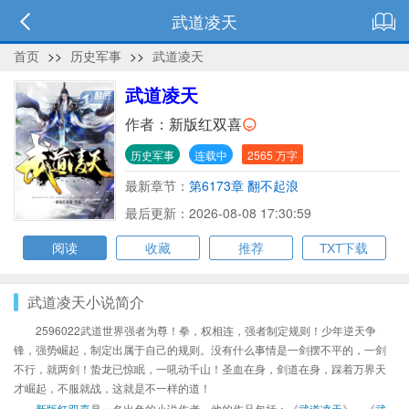
武道凌天
首页
>>
历史军事
>>
武道凌天
武道凌天
作者：
新版红双喜
历史军事
连载中
2565 万字
最新章节：
第6173章 翻不起浪
最后更新：2026-08-08 17:30:59
阅读
收藏
推荐
TXT下载
武道凌天小说简介
2596022武道世界强者为尊！拳，权相连，强者制定规则！少年逆天争
锋，强势崛起，制定出属于自己的规则。没有什么事情是一剑摆不平的，一剑
不行，就两剑！蛰龙已惊眠，一吼动千山！圣血在身，剑道在身，踩着万界天
才崛起，不服就战，这就是不一样的道！
新版红双喜
是一名出色的小说作者，他的作品包括：《
武道凌天
》、《
武