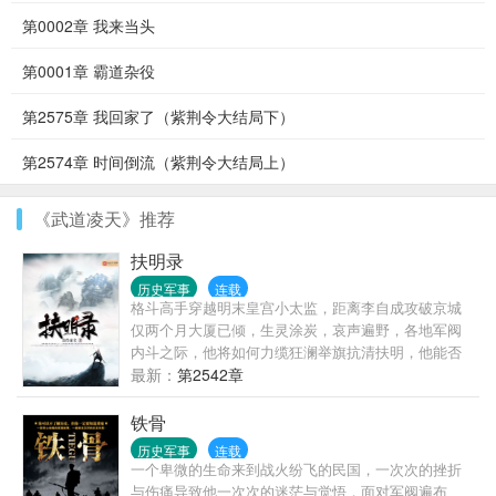
第0002章 我来当头
第0001章 霸道杂役
第2575章 我回家了（紫荆令大结局下）
第2574章 时间倒流（紫荆令大结局上）
《武道凌天》推荐
扶明录
历史军事
连载
格斗高手穿越明末皇宫小太监，距离李自成攻破京城
仅两个月大厦已倾，生灵涂炭，哀声遍野，各地军阀
内斗之际，他将如何力缆狂澜举旗抗清扶明，他能否
阻止扬州十日，嘉定三屠……组织太监敢死队拼死护
最新：
第2542章
卫龙太子，外击鞑子，内抗闯贼，虽然没有金手指，
虽然只是小太监，但我要扶起大明的龙旗。
铁骨
历史军事
连载
一个卑微的生命来到战火纷飞的民国，一次次的挫折
与伤痛导致他一次次的迷茫与觉悟，面对军阀遍布、