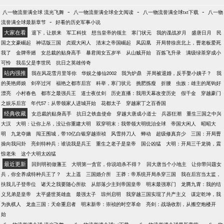
-
-
-
八一物流誉满全球 流光飞舞
八一物流誉满全球全文阅读
八一物流誉满全球txt下载
八一物
-
流誉满全球最新章节
好看的历史军事小说
大家在看
退下，让朕来
军工科技
想当皇帝的领主
寒门状元
我的谍战岁月
盛唐日月
民
国之文豪崛起
神话版三国
贞观大闲人
清末之帝国崛起
凤囚凰
开局替徐庶北上，曹老板爱死
我了
金牌帝婿
女总裁的贴身高手
暴君闺女五岁半
从山贼开始
百炼飞升录
满级绿茶穿成小
可怜
我岳父是李世民
抗日之英雄传奇
站内强推
我在风花雪月里等你
华娱之修仙2002
我为炉鼎
开局被退婚，反手娶小姨子？
我
的美艳师娘
剑卒过河
福艳之都市后宫
科举，寒门状元
挑肥拣瘦
折腰
虫族：雄主的尾钩好
漂亮
小村春色
都市之最强兵王
道士夜仗剑
历史直播：我用天幕改变历史
假千金
穿越豪门
之娱乐后宫
年代57：从带领家人进城开始
花都太子
穿越家丁之百香国
经典收藏
女总裁的贴身高手
抗日之铁血使命
穿越大唐成小道士
兵器狂潮
重生三国之中兴
大汉
大明：让你上吊，没让你重建大明
双穿明末：我带领大明统治全球
帝国大闲人
昭昭大
明
九龙夺嫡
闯王围城，带10亿白银穿越崇祯
风雪持刀人
蝉动
超级修真弃少
三国：开局曹
操向我问卦
亮剑特种兵：谁说我是兵王
重生之老子是皇帝
国公凶猛
大明：开局三千龙骑，震
惊老朱
这个大明太凶猛
最近更新
回到明初做藩王
大明第一贪官，你说咱杀不得？
回大唐当个小地主
让你带问题女
兵，你全养成特种兵王了？
太上遥
三国婚介所
王莽：帝系统开局杀穿三国
我在后宫当太监，
扶我儿子登帝位
诸天之我要随心所欲
从部落少主到帝国皇帝
明末最强寒门
龙腾九霄：我的结
义兄弟是皇帝
太平盛世英雄血
最强太子
琼州启明
我穿越三国实现了共产主义
谋定乾坤，我
为执棋人
龙血三国：天命重启者
明末新帝：崇祯的时空革命
亮剑：战场收割，从搬空炮楼开
始
-
-
-