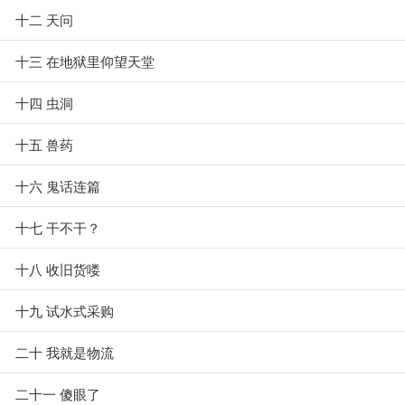
十二 天问
十三 在地狱里仰望天堂
十四 虫洞
十五 兽药
十六 鬼话连篇
十七 干不干？
十八 收旧货喽
十九 试水式采购
二十 我就是物流
二十一 傻眼了