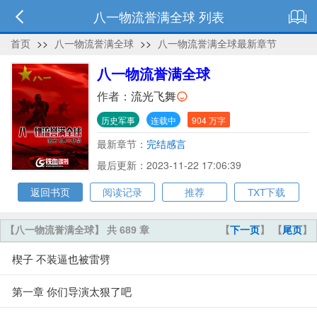
八一物流誉满全球 列表
首页
>>
八一物流誉满全球
>>
八一物流誉满全球最新章节
八一物流誉满全球
作者：
流光飞舞
历史军事
连载中
904 万字
最新章节：
完结感言
最后更新：2023-11-22 17:06:39
返回书页
阅读记录
推荐
TXT下载
【八一物流誉满全球】 共 689 章
【
下一页
】 【
尾页
】
楔子 不装逼也被雷劈
第一章 你们导演太狠了吧