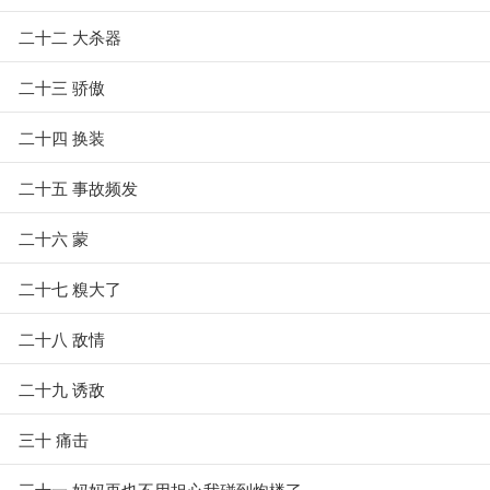
二十二 大杀器
二十三 骄傲
二十四 换装
二十五 事故频发
二十六 蒙
二十七 糗大了
二十八 敌情
二十九 诱敌
三十 痛击
三十一 妈妈再也不用担心我碰到炮楼了