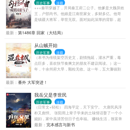
历史军事
连载
七分勇，三分谋，还多出一分调皮捣蛋……最后，请
+++秦羽穿越了，开局秦王府二公子。他爹是大魏异姓
勿以正史或者演义先入为主，作者写书之时，会尽量
王，户部尚书。他娘是江南世家女，多财多亿。他哥
参考史实，但许多演义深入人心的地方，也会直接套
是镇疆大将军，举世无双。面对如此深厚的背影，超
用。（谢谢大家支持，觉得不错就给个好评吧！）
然的地位，秦羽原地摆烂，声色犬马，醉卧美人膝。
但一次意外，让他进入了魏皇视野，从此一发不可收
最新：
第1486章 回家（大结局）
拾。魏皇：秦羽，朕的公主，你自己看着办！皇后：
羽儿，谁欺负你，本宫为你撑腰！太子：老秦，你说
从山贼开始
的全都对！公主：秦郎，此生非你不嫁！百官：秦
历史军事
连载
贼，你要不要脸了！异族：秦兽，你不要过来啊！
（本书为传统架空历史文，剧情拖延，灌水严重，毒
点巨多，喜欢快节奏爽文的朋友不建议阅读。）这一
年，十余州府大旱，颗粒无收。这一年，五大藩镇割
据，藩王作乱。......这一年，张云川落草为寇，成为了
九峰山一名大山贼。
最新：
番外 大军突进！
我岳父是李世民
历史军事
连载
（日常文+轻松） 四海平定，天下安宁。 大唐民风淳
朴又彪悍。 张阳用上辈子学来的土味情话娶了一个小
媳妇，家中虽清苦但日子也幸福。 赚钱生活，致富奔
向小康。 夫妻俩举杯，敬更好的生活。 …… 每当李
最新：
完本感言与新书