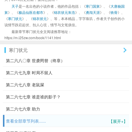
天子
是一名出色的小说作者，他的作品包括：《
寒门国舅
》、《
大唐杨国
舅
》、《
极品仙医在都市
》、《
锦衣状元朱浩
》、《
勇闯天涯
》、《
铁骨
》、
《
寒门状元
》、《
锦衣状元
》、等，本本精品，字字珠玑，作者天子创作的小
说情节跌宕起伏、扣人心弦，情节与文笔俱佳。
最新章节寒门状元全文阅读推荐地址：
https://m.i25zw.com/book/1141.html
寒门状元
第二六八〇章 世袭罔替（终章）
第二六七九章 时局不留人
第二六七八章 老鼠屎
第二六七七章 谁是谁的影子？
第二六七六章 助力
查看全部章节列表......
【展开+】