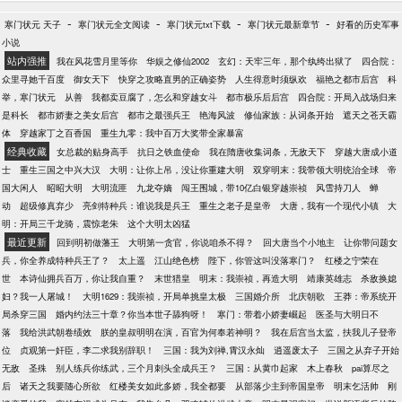
世民想起自己的女婿就会说道：“你们知道吗？明明通
晓天地奥秘，如此惊才绝艳的人，却总说自己没读几
-
-
-
-
寒门状元 天子
寒门状元全文阅读
寒门状元txt下载
寒门状元最新章节
好看的历史军事
年书，他实在是太过谦虚了。” 李靖神色悲怆，“在他
小说
的面前，兵法也无用？” 当松赞干布说起他，总是神色
站内强推
我在风花雪月里等你
华娱之修仙2002
玄幻：天牢三年，那个纨绔出狱了
四合院：
无奈，“到底他出了问题，还是这个世界有什么毛病。”
众里寻她千百度
御女天下
快穿之攻略直男的正确姿势
人生得意时须纵欢
福艳之都市后宫
科
袁天罡仰天长叹，“一生之敌！”
举，寒门状元
从善
我都卖豆腐了，怎么和穿越女斗
都市极乐后后宫
四合院：开局入战场归来
是科长
都市娇妻之美女后宫
都市之最强兵王
艳海风波
修仙家族：从词条开始
遮天之苍天霸
体
穿越家丁之百香国
重生九零：我中百万大奖带全家暴富
经典收藏
女总裁的贴身高手
抗日之铁血使命
我在隋唐收集词条，无敌天下
穿越大唐成小道
士
重生三国之中兴大汉
大明：让你上吊，没让你重建大明
双穿明末：我带领大明统治全球
帝
国大闲人
昭昭大明
大明流匪
九龙夺嫡
闯王围城，带10亿白银穿越崇祯
风雪持刀人
蝉
动
超级修真弃少
亮剑特种兵：谁说我是兵王
重生之老子是皇帝
大唐，我有一个现代小镇
大
明：开局三千龙骑，震惊老朱
这个大明太凶猛
最近更新
回到明初做藩王
大明第一贪官，你说咱杀不得？
回大唐当个小地主
让你带问题女
兵，你全养成特种兵王了？
太上遥
江山绝色榜
陛下，你管这叫没落寒门？
红楼之宁荣在
世
本诗仙拥兵百万，你让我自重？
末世猎皇
明末：我崇祯，再造大明
靖康英雄志
杀敌换媳
妇？我一人屠城！
大明1629：我崇祯，开局单挑皇太极
三国婚介所
北庆朝歌
王莽：帝系统开
局杀穿三国
婚内约法三十章？你当本世子舔狗呀！
寒门：带着小娇妻崛起
医圣与大明日不
落
我给洪武朝卷绩效
朕的皇叔明明在演，百官为何奉若神明？
我在后宫当太监，扶我儿子登帝
位
贞观第一奸臣，李二求我别辞职！
三国：我为刘禅,霄汉永灿
逍遥废太子
三国之从弃子开始
无敌
圣殊
别人练兵你练武，三个月刺头全成兵王？
三国：从黄巾起家
木上春秋
pai算尽之
后
诸天之我要随心所欲
红楼美女如此多娇，我全都要
从部落少主到帝国皇帝
明末乞活帅
刚