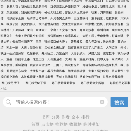
谈恋爱的我，穿越东汉成为吕布
我朱允凡：双魂辅佐洪武大帝
明末最强寒门
世说新语背后的魏
晋
龙腾九霄：我的结义兄弟是皇帝
汉鼎新章从丹阳到天下
核爆扶桑后，我重生北宋
乱世棋
谋
穿越三国：我的技能带编号
修仙无耻之徒，穿越大明之意难平
明末：刀劈崇祯
赵云别
传
马奴的帝王路
经济博士考科举，开局卷哭众少爷
三国董牧传：董卓的董，放牧的牧
大宋开
局：我成了第一美女的男人
太平盛世英雄血
大唐太宗在秦末
咋家世代贱民，我却金榜题名
逆
天林冲：开局截胡二龙山
最强太子
穿唐：长安第一纨绔，开局先抄家
琼州启明
我的室友是西
班牙公主
大秦：帝师是个科学家
推背图前传：李淳风秘史
大明：我，天命状元，打爆全球
穿
越大明：带着百科闯天下
三国：请叫我汉献大帝！
开局被卖，我六元及第，族谱单开
五胡终
结，南北一统
大唐：新婚当夜，天仙抱女来认爹
我穿越三国实现了共产主义
人间监国
崇祯：
我这一生如履薄冰
欧越神农：开局瓯江，万里山河
大唐执棋人
凤隐九宸
谋定乾坤，我为执棋
人
重生：我的帝王路
龙血三国：天命重启者
大明日月：重生朱雄英，我即天命
水浒武松：开
局杀李逵，重铸梁山
我在明末当流民
三国：开局硬抢徐州
青铜帝国特种兵与墨家机关
我，崇
祯，开局清算东林党
大唐长生者：看尽大唐风华
隋唐诡事辑录
大秦：横扫全球
明末新帝：崇
祯的时空革命
水浒窝囊废？我是摸着天
亮剑：战场收割，从搬空炮楼开始
世界名着异闻录
-
-
-
-
寒门状元 天子
寒门状元txt下载
寒门状元最新章节
寒门状元全文阅读
好看的历史军事
小说
搜索
书库
分类
作者
全本
排行
首页
点击榜
推荐榜
收藏榜
临时书架