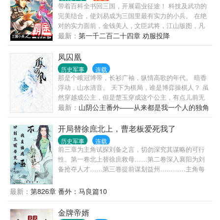
不正常了。”
带着百科全书回三国，开展霸业征途！ 科技及武功的
完美结合，使刘易成为三国里最有实力的小兵。 在绝
对的实力面前，金钱美人，文臣武将，江山版图，凡
本小兵看上的，不管是人或物，皆霸之！！！ 本书书
最新：
第一千二百二十四章 劝服投降
友群：152832918（新）48077778（老群）
103727890（老群） ...
凤囚凰
历史军事
连载
那是个峨冠博带，长衫广袖，纵情高歌的年代。 暗香
浮动，山水清音。 天下为棋局，谁是博弈操棋人？ 虽
然穿越成公主，但是楚玉穿成这个公主，有点儿前无
古人惊世骇俗。 ================= 完本小说
最新：
山阴公主番外——从来都是我一个人的独角
《龙龙龙》《淑女飘飘拳》，新书《倾臣》正在连
戏
载。
开局替徐庶北上，曹老板爱死我了
历史军事
连载
前三章为主角试探刘备之言，切勿深究其谋略的可行
性。第一卷北上替徐庶救母……第二卷深入襄阳为刘
备抢夺人才……第三卷提前谋划益州…………主角每
一次行动都会有自己的想法，不会抢夺历史上属于诸
葛亮的光辉时刻。除了历史原有的大事件之外，也会
最新：
第826章 番外：马良篇10
通过日常展现各人物的性格特点：比如宽仁爱士的大
宝备；蜀汉团宠的小飞飞；偶像包袱十足的关二爷；
金牌帝婿
沉迷工作，酷爱发明的“月亮”组合……至于主角，则是