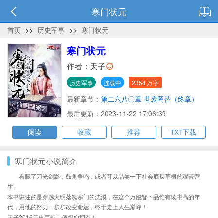
寒门状元
首页
>>
历史军事
>>
寒门状元
寒门状元
作者：
天子
历史军事
连载中
2354 万字
最新章节：
第二六八〇章 世袭罔替（终章）
最后更新：2023-11-22 17:06:39
阅读
收藏
推荐
TXT下载
寒门状元小说简介
看腻了刀光剑影，鼓角争鸣，或者可以品尝一下社会底层草根的艰苦营
生。
本书讲述的是穿越大明落魄寒门的沈溪，在这个万般皆下品惟有读书高的年
代，用他的努力一步步改变命运，终于走上人生巅峰！
天子2016历史巨献，值得您拥有！