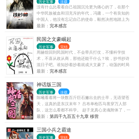
历史军事
连载
没有什么比看着自己祖国沉沦更为痛心的了，在那个
中华民族被血和泪充斥的年代，冯庸，一个有良知的
中国人，他没有忘记自己的使命，毅然决然地踏上为
中华之崛起的道路！......
最新：
完本感言
民国之文豪崛起
历史军事
完结
周赫煊回到民国时代，不会带兵打仗，不懂科学技
术，不喜从政从商，那他还能干什么？唉，抄书抄诗
混日子吧。谁知抄着抄着就成大文豪了，动荡的时局
推着周赫煊不断向前。有人崇拜他，有人仇视他，还
最新：
完本感言
有人想杀他，欲除之而后快。京派海派、郭鲁骂战、
西南联大……哦，对了，还有太太的客厅，林徽因先
神话版三国
生你好。
历史军事
连载
陈曦看着将一块数百斤巨石撇出去的士卒，无语望苍
天，这真的是东汉末年？ 吕布单枪匹马凿穿万人部
队，这怎么看都不科学。 赵子龙真心龙魂附体了，一
剑断山，这真的是人？ 典韦单人护着曹操杀出敌营，
最新：
第四千九百五十九章 移营
顺手宰了对面数千步骑，这战斗力爆表了吧！ 这是不
是哪里有些不对啊，陈曦顺手摸了一把鹅毛扇挥了一
三国小兵之霸途
下，狂风大作，叹了一口气，“这是神话吧，我自己都
历史军事
完结