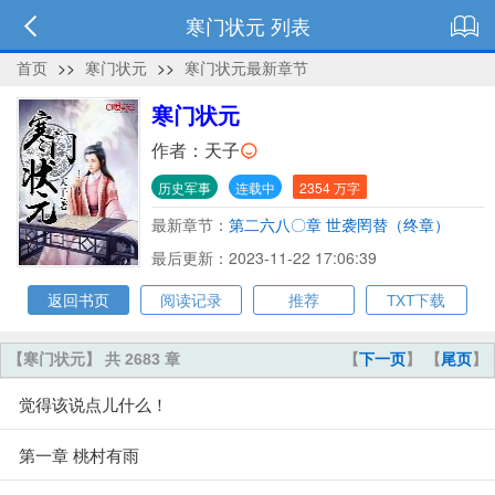
寒门状元 列表
首页
>>
寒门状元
>>
寒门状元最新章节
寒门状元
作者：
天子
历史军事
连载中
2354 万字
最新章节：
第二六八〇章 世袭罔替（终章）
最后更新：2023-11-22 17:06:39
返回书页
阅读记录
推荐
TXT下载
【寒门状元】 共 2683 章
【
下一页
】 【
尾页
】
觉得该说点儿什么！
第一章 桃村有雨