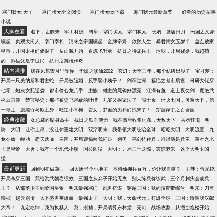
-
-
-
-
寒门状元 天子
寒门状元全文阅读
寒门状元txt下载
寒门状元最新章节
好看的历史军事
小说
大家在看
退下，让朕来
军工科技
科举，寒门状元
寒门状元
长嫡
盛唐日月
民国之文豪
崛起
贞观大闲人
寒门宰相
清末之帝国崛起
金牌帝婿
敛财人生
暴君闺女五岁半
盘点败家
皇帝，开国太祖们傻眼了
从山贼开始
百炼飞升录
抗日之特战兵王
运朝，开局赐婚，我超苟
的
我岳父是李世民
抗日之英雄传奇
站内强推
我在风花雪月里等你
华娱之修仙2002
玄幻：天牢三年，那个纨绔出狱了
宝可梦：
开局一只美纳斯和君主蛇
开局被退婚，反手娶小姨子？
剑卒过河
福艳之都市后宫
科研大佬穿
七零，炮灰女配逆袭
都市偷心龙爪手
虫族：雄主的尾钩好漂亮
江湖有鱼
道士夜仗剑
魔艳武
林后宫传
禁宫秘史：那些被史书屏蔽的吐槽
九爷又挨家法了
假千金
计灭七国，屠遍天下，第
一毒士
腹黑竹马欺上身：吃定小青梅
普女，梦里的男神们找来了！
穿越家丁之百香国
经典收藏
女总裁的贴身高手
抗日之铁血使命
我在隋唐收集词条，无敌天下
兵器狂潮
明
骑
大明：让你上吊，没让你重建大明
双穿明末：我带领大明统治全球
昭昭大明
大明流匪
九
龙夺嫡
蝉动
霸天武魂
三国：开局曹操向我问卦
朔明
亮剑特种兵：谁说我是兵王
重生之老
子是皇帝
大唐，我有一个现代小镇
国公凶猛
大明：开局三千龙骑，震惊老朱
这个大明太凶
猛
最近更新
回到明初做藩王
回大唐当个小地主
本诗仙拥兵百万，你让我自重？
王莽：帝系统
开局杀穿三国
我给洪武朝卷绩效
三国之从弃子开始无敌
别人练兵你练武，三个月刺头全成兵
王？
从部落少主到帝国皇帝
明末最强寒门
乱世棋谋
穿越三国：我的技能带编号
明末：刀劈
崇祯
赵云别传
太平盛世英雄血
最强太子
大明：我，天命状元，打爆全球
三国：请叫我汉献
大帝！
谋定乾坤，我为执棋人
我，崇祯，开局清算东林党
亮剑：战场收割，从搬空炮楼开始
-
-
-
-