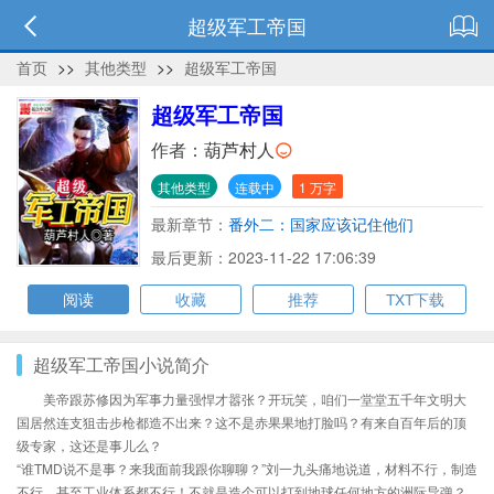
超级军工帝国
首页
>>
其他类型
>>
超级军工帝国
超级军工帝国
作者：
葫芦村人
其他类型
连载中
1 万字
最新章节：
番外二：国家应该记住他们
最后更新：2023-11-22 17:06:39
阅读
收藏
推荐
TXT下载
超级军工帝国小说简介
美帝跟苏修因为军事力量强悍才嚣张？开玩笑，咱们一堂堂五千年文明大
国居然连支狙击步枪都造不出来？这不是赤果果地打脸吗？有来自百年后的顶
级专家，这还是事儿么？
“谁TMD说不是事？来我面前我跟你聊聊？”刘一九头痛地说道，材料不行，制造
不行，甚至工业体系都不行！不就是造个可以打到地球任何地方的洲际导弹？