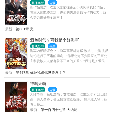
莫名其妙变成了表舅父，儿子变成了表哥........能生
其他类型
连载
巧，扬眉吐气，才不枉重生一世。女主不作不渣不傻
新作品出炉，欢迎大家前往番茄小说阅读我的作品，
白甜，文尽量甜爽。人物谱系说明见第一章的作者有
希望大家能够喜欢，你们的关注是我写作的动力，我
话说。一个文案废剧透版文案遭到批评后修改的不剧
会努力讲好每个故事！
透版。嗯嗯嗯，我表示已经尽力了。本文还有好心人
给取了《庶女重生逆袭》、《孟家庶女始长成》..更新
最新：
第331章 完
告示】有存稿期间日更。每晚七点自动更新。如果手
慢脑残，存稿用完了怎么办？正常一周五更，周末家
酒色财气？可我是个好海军
庭日休息。特殊事件，微博、文案、评论区提前请
假。【作者解释】本文架空文，参考宋朝生活场景，
其他类型
连载
海军内部听证会上，海军高层对海军“败类”、北海提督
如考据党来指教，欢迎理性探讨，作者会虚心学习。
达伦进行了严肃的问询。“你跟北海不少国家的王室公
本文部分角色可能有历史原型。如和历史人物有雷
主和贵族夫人都有着不正当的关系？”“我这是关爱民
同，纯属巧合。请戳作者收藏，戳作者的名字，诚意
众。”海军高层：……“那你怎么解释你所领导的北海海
万分地求。
军，士兵收入高得离谱？”“不然靠本部那点工资，你让
最新：
第497章 你还说跟你没关系！？
人家给你卖命？”海军高层：(ーー゛)“为什么北海舰队
拥有着杰尔马的科技？”“军民合作嘛，杰尔马66被我的
神鹰天骄
正义感化了。”海军高层：(￣o￣)“你又怎么解释天龙人
其他类型
连载
在北海的不正常死亡？”“哦，那是海难……真是太不幸
大陆争霸，狼烟浩劫，群雄逐鹿，谁主沉浮？ 江山如
了，我个人表示深深的遗憾。”海军高层：(?_??)“最后
画，美人多娇，引无数英雄竞折腰。 数风流人物，还
一个问题，你如何评价你自己。”听到这里，时任海军
看天骄……
北海最高长官的达伦咬着雪茄，坦然微笑道：“我抽
最新：
第一百四十七章 大结局
烟、酗酒、贪财、好色、争权夺利、欺上瞒下、无恶