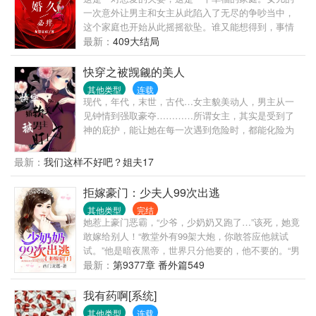
一次意外让男主和女主从此陷入了无尽的争吵当中，
这个家庭也开始从此摇摇欲坠。谁又能想得到，事情
原来并不是那么简单，这竟然是早就已经设计好了的
最新：
409大结局
一场惊天大阴谋。
快穿之被觊觎的美人
其他类型
连载
现代，年代，末世，古代…女主貌美动人，男主从一
见钟情到强取豪夺…………所谓女主，其实是受到了
神的庇护，能让她在每一次遇到危险时，都能化险为
夷。普通人称之为女主光环。可一旦没了神的庇护，
光环不在的女主，也就如普通人一般，甚至还会更加
最新：
我们这样不好吧？姐夫17
危险。作为掌管万千世界女主命运的神女宁婉，在又
一次醉酒后，造成小世界女主，再次嗝屁在与男主相
拒嫁豪门：少夫人99次出逃
遇前！没有女主气运加持的小世界摇摇欲坠。打完盹
其他类型
完结
的主神，得知此事，怒火直冲天灵盖！天罚后，宁婉
她惹上豪门恶霸，“少爷，少奶奶又跑了…”该死，她竟
被罚至小世界，祸是她闯下的就由她去弥补。再次强
敢嫁给别人！“教堂外有99架大炮，你敢答应他就试
调不是女强文！！每一个小世界可看做独立故事。世
试。”他是暗夜黑帝，世界只分他要的，他不要的。“男
界一，禁欲总裁vs实习女大学生世界二，年代书记vs
人，你是我不要的！”她带球逃离，几年后领着“迷你
最新：
第9377章 番外篇549
身穿失忆女世界三，超市老板vs已婚女子世界四，
版”归来：“怪叔叔，不准欺负我妈咪！”“欺负她才有你
这个坏东西，不想添个弟弟？”
我有药啊[系统]
其他类型
连载