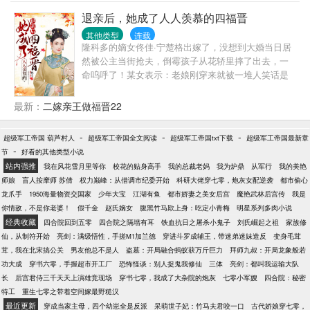
不作，但我是个好海军。”海军高层：？？？卡普：他
退亲后，她成了人人羡慕的四福晋
娘的老夫忍不住了，战国你别拦着我，老夫要把这小
子锤一顿！！嗯，这是一个叛逆、堕落的海军败类的
其他类型
连载
隆科多的嫡女佟佳·宁楚格出嫁了，没想到大婚当日居
故事。本书又名：
然被公主当街抢夫，倒霉孩子从花轿里摔了出去，一
命呜呼了！某女表示：老娘刚穿来就被一堆人笑话是
个弃妇，简直不能忍！就在她绞尽脑汁想打这些人的
脸时，康熙爷一道圣旨砸了过来，把她赐给了四皇子
最新：
二嫁亲王做福晋22
胤禛当嫡福晋，美其名曰，补偿她！胤禛面带嫌弃：
小丫头又胖又矮，跟个圆冬瓜似得，怪不得没人要！
-
-
-
超级军工帝国 葫芦村人
超级军工帝国全文阅读
超级军工帝国txt下载
超级军工帝国最新章
宁楚格银牙一咬：听说乌拉那拉氏没过门就被你克死
-
节
好看的其他类型小说
了，你以为我想嫁你？哼……两人被迫成亲，至于圆
站内强推
我在风花雪月里等你
校花的贴身高手
我的总裁老妈
我为炉鼎
从军行
我的美艳
房？那是不可能的！时隔两年，四爷从盛京归来，见
师娘
盲人按摩师 苏倩
权力巅峰：从借调市纪委开始
科研大佬穿七零，炮灰女配逆袭
都市偷心
一女子从他府邸出来，杨柳细腰不堪一握，长得又娇
龙爪手
1950海量物资交国家
少年大宝
江湖有鱼
都市娇妻之美女后宫
魔艳武林后宫传
我是
又媚，笑起来……等等，有点眼熟！再瞧瞧四周那些
你情敌，不是你老婆！
假千金
赵氏嫡女
腹黑竹马欺上身：吃定小青梅
明星系列多肉小说
眼都直了的男人。某位爷瞬间黑了脸，这女人是想给
经典收藏
四合院回到五零
四合院之隔墙有耳
铁血抗日之屠杀小鬼子
刘氏崛起之祖
家族修
他戴绿帽子吗？宁楚格看着杀气腾腾的某人，笑的格
仙，从制符开始
亮剑：满级悟性，手搓M1加兰德
穿进斗罗成辅王，带迷弟迷妹造反
变身毛茸
外灿烂：“这男人是谁啊？本福晋不认识！”
茸，我在北宋搞公关
男友他总不是人
盗墓：开局融合蚂蚁获万斤巨力
拜师九叔：开局龙象般若
功大成
穿书六零，手握超市开工厂
恐怖怪谈：别人捉鬼我修仙
三体
亮剑：都叫我运输大队
长
后宫君侍三千天天上演雄竞现场
穿书七零，我成了大杂院的炮灰
七零小军嫂
四合院：秘密
特工
重生七零之带着空间嫁最野糙汉
最近更新
穿成当家主母，四个幼崽全是反派
呆萌世子妃：竹马夫君咬一口
古代娇娘穿七零，