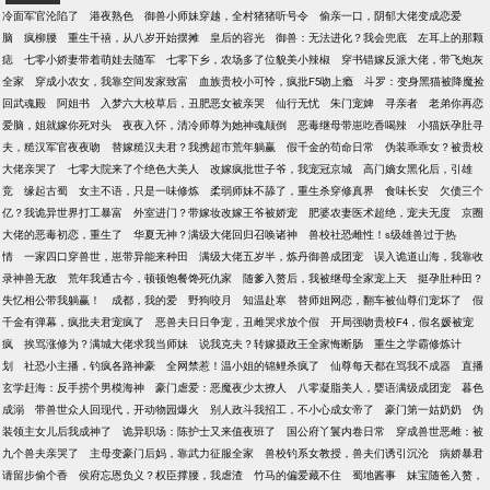
冷面军官沦陷了
港夜熟色
御兽小师妹穿越，全村猪猪听号令
偷亲一口，阴郁大佬变成恋爱
脑
疯柳腰
重生千禧，从八岁开始摆摊
皇后的容光
御兽：无法进化？我会兜底
左耳上的那颗
痣
七零小娇妻带着萌娃去随军
七零下乡，农场多了位貌美小辣椒
穿书错嫁反派大佬，带飞炮灰
全家
穿成小农女，我靠空间发家致富
血族贵校小可怜，疯批F5吻上瘾
斗罗：变身黑猫被降魔捡
回武魂殿
阿姐书
入梦六大校草后，丑肥恶女被亲哭
仙行无忧
朱门宠婢
寻亲者
老弟你再恋
爱脑，姐就嫁你死对头
夜夜入怀，清冷师尊为她神魂颠倒
恶毒继母带崽吃香喝辣
小猫妖孕肚寻
夫，糙汉军官夜夜吻
替嫁糙汉夫君？我携超市荒年躺赢
假千金的苟命日常
伪装乖乖女？被贵校
大佬亲哭了
七零大院来了个绝色大美人
改嫁疯批世子爷，我宠冠京城
高门嫡女黑化后，引雄
竞
缘起古蜀
女主不语，只是一味修炼
柔弱师妹不舔了，重生杀穿修真界
食味长安
欠债三个
亿？我诡异世界打工暴富
外室进门？带嫁妆改嫁王爷被娇宠
肥婆农妻医术超绝，宠夫无度
京圈
大佬的恶毒初恋，重生了
华夏无神？满级大佬回归召唤诸神
兽校社恐雌性！s级雄兽过于热
情
一家四口穿兽世，崽带异能来种田
满级大佬五岁半，炼丹御兽成团宠
误入诡道山海，我靠收
录神兽无敌
荒年我通古今，顿顿饱餐馋死仇家
随爹入赘后，我被继母全家宠上天
挺孕肚种田？
失忆相公带我躺赢！
成都，我的爱
野狗咬月
知温赴寒
替师姐网恋，翻车被仙尊们宠坏了
假
千金有弹幕，疯批夫君宠疯了
恶兽夫日日争宠，丑雌哭求放个假
开局强吻贵校F4，假名媛被宠
疯
挨骂涨修为？满城大佬求我当师妹
说我克夫？转嫁摄政王全家悔断肠
重生之学霸修炼计
划
社恐小主播，钓疯各路神豪
全网禁惹！温小姐的锦鲤杀疯了
仙尊每天都在骂我不成器
直播
玄学赶海：反手捞个男模海神
豪门虐爱：恶魔夜少太撩人
八零凝脂美人，婴语满级成团宠
暮色
成溺
带兽世众人回现代，开动物园爆火
别人政斗我招工，不小心成女帝了
豪门第一姑奶奶
伪
装领主女儿后我成神了
诡异职场：陈护士又来值夜班了
国公府丫鬟内卷日常
穿成兽世恶雌：被
九个兽夫亲哭了
主母变豪门后妈，靠武力征服全家
兽校钓系女教授，兽夫们诱引沉沦
病娇暴君
请留步偷个香
侯府忘恩负义？权臣撑腰，我虐渣
竹马的偏爱藏不住
蜀地酱事
妹宝随爸入赘，