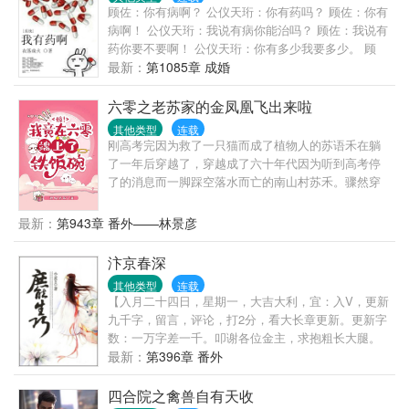
顾佐：你有病啊？ 公仪天珩：你有药吗？ 顾佐：你有
病啊！ 公仪天珩：我说有病你能治吗？ 顾佐：我说有
药你要不要啊！ 公仪天珩：你有多少我要多少。 顾
佐：你要多少我有多少。 公仪天珩：那就都拿来吧。
最新：
第1085章 成婚
顾佐：…… 简单地说，胆小怕死的受穿越后一直想尽
办法要活下去，他有个金手指叫做炼药系统，可惜没
六零之老苏家的金凤凰飞出来啦
有药材，升级不能；大陆上超级世家的长子嫡孙智商
其他类型
连载
超群却修炼天赋太差，可惜炼药师太难培养，不能只
刚高考完因为救了一只猫而成了植物人的苏语禾在躺
为他一人服务，但可以调动的药材大把。两个人一个
了一年后穿越了，穿越成了六十年代因为听到高考停
有病，一个有药，于是，有病的包养了有药的，大家
了的消息而一脚踩空落水而亡的南山村苏禾。骤然穿
都好。 【注意事项】： ①大长篇，升级流； ②世界
到六十年代农村，没手机没电没网，连上厕所都没
观设定是弱肉强食； ③大家和平讨论别掐架啊，咱们
纸，苏禾很不适应，但还要面临找工作的压力……
最新：
第943章 番外——林景彦
都是讲道理的人么么哒！
哎，她还是个孩子啊，还有她刚考上的大学啊，没
啦！！！……认清事实后，苏禾开始了在六十年代的
汴京春深
求生生涯，并且一不小心，竟然端上了铁饭碗，还把
其他类型
连载
整个老苏家都带起来了！不止活成了人人羡慕的样
【入月二十四日，星期一，大吉大利，宜：入V，更新
子，还有了幸福的家庭，日子过得风生水起，在六七
九千字，留言，评论，打2分，看大长章更新。更新字
十年代，活出了她想要的生活……
数：一万字差一千。叩谢各位金主，求抱粗长大腿。
【文案废的文案】：前世，王玞运气不好，死得太不
最新：
第396章 番外
巧，差几天就能当上宰相夫人。今生，更加倒霉，魂
穿成了孟家讨人嫌的庶女，捧着一手烂牌，前夫某天
四合院之禽兽自有天收