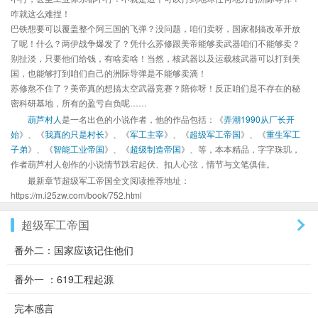
咋就这么难捏！
巴铁想要可以覆盖整个阿三国的飞弹？没问题，咱们卖呀，国家都搞改革开放
了呢！什么？两伊战争爆发了？凭什么苏修跟美帝能够卖武器咱们不能够卖？
别扯淡，只要他们给钱，有啥卖啥！当然，核武器以及运载核武器可以打到美
国，也能够打到咱们自己的洲际导弹是不能够卖滴！
苏修熬不住了？美帝真的想搞太空武器竞赛？陪你呀！反正咱们是不存在的秘
密科研基地，所有的盈亏自负呢……
葫芦村人
是一名出色的小说作者，他的作品包括：《
弄潮1990从厂长开
始
》、《
我真的只是村长
》、《
军工主宰
》、《
超级军工帝国
》、《
重生军工
子弟
》、《
智能工业帝国
》、《
超级制造帝国
》、等，本本精品，字字珠玑，
作者葫芦村人创作的小说情节跌宕起伏、扣人心弦，情节与文笔俱佳。
最新章节超级军工帝国全文阅读推荐地址：
https://m.i25zw.com/book/752.html
超级军工帝国
番外二：国家应该记住他们
番外一 ：619工程起源
完本感言