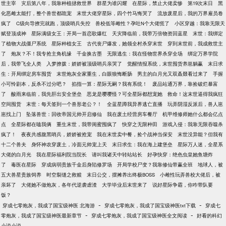
世主宰
灾后第八年，我靠种植拯救世界
群星为谁闪耀
在星际，禁止大佬卖惨
第19次末日
黑
化恶雌太能打，整个兽世都跪宠
末世大佬穿星际，四个竹马悔哭了
流放废星后，我的万界雇员卷
疯了
C级向导撩完就跑，顶级哨兵失控
兽校低等雌性？孕吐N个大佬慌了
小区穿越：我靠无限天
赋登顶成神
星际满级女王：开局一首恋歌爆红
天灾降临前，我带万倍物资回蓝星
末世：我绑定
了植物大战僵尸系统
星际种植女王
古代丧尸爆发，她领全村杀穿末世
穿到末世前，我成救世主
了
炮灰？不！我专抢主角机缘
千金换古墨
无限逃生：我在怪物世界杀穿全场
绑定万界学院
后，我带飞全人类
入梦撩拨：娇娇被顶级哨兵亲哭了
觉醒情报系统，末世囤货养崽躺赢
末日求
生：开局绑定房车囤货
末世炮灰全家重生，白眼狼悔断肠
男主的白月光又双叒叕看过来了
手握
小可怜剧本，反杀不过分吧？
掐指一算：星际无嗣？我有系统！
废品站通万界，靠捡破烂暴富
了
酸雨来临前，我先肝出安全堡垒
恶龙是嘤嘤怪？可全星际都想宠她
救命！这末世逼得我疯狂
空间囤货
末世：每天签到一个兽形老公？！
全蓝星蹲我异界逃亡直播
玩弄阴湿反派后，兽人崽
崽找上门
坠落兽世：回收帝国元帅开启修仙
我在废土经营房车餐厅
机甲维修师她什么都会亿点
点
全星际都在嗑我俩
重生末世，我带闺蜜囤疯了
快穿之无限种田
游戏入侵：我靠无限吞噬杀
疯了！
夜夜共感腹黑哨兵，娇娇被抢宠
我在末世卖中餐，捡个战神当保安
末世没异能？但我有
十二个兽夫
身怀神农穿废土，冷面元帅宠上天
末日求生：我在海上建堡垒
星际万人迷，全星系
大佬的白月光
我在星际福利院当院长
请叫我诸天中转站站长
好孕快穿：绝色虫皇她鱼塘炸
了
毒医在星际
穿成病弱贵族千金后身陷修罗场
开局学校尸变？我靠修仙带赢全班
地球人，被
五大兽星贵族饲养
时空裂缝之救赎
末日公交，摆摊养出终极BOSS
小雌性玩弄兽校大佬后，被
亲坏了
大佬她不做炮灰，各年代逆袭虐渣
大学毕业后末世来了
说好星际争霸，你咋带队要
饭？
-
-
穿成七零炮灰，我成了国宝级神医 北海游
穿成七零炮灰，我成了国宝级神医txt下载
穿成七
-
-
零炮灰，我成了国宝级神医最新章节
穿成七零炮灰，我成了国宝级神医全文阅读
好看的科幻
小说小说