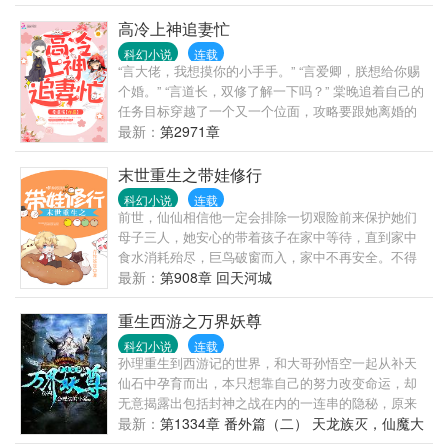
面对背叛，阴谋，陷阱，亲情，友情，爱情，唯有一
颗赤子之心才可化解这三千年的恩怨，地球乃至宇宙
高冷上神追妻忙
的命运，皆在他的一念之间。三千年来，我们周围进
科幻小说
连载
化出超能力的人类，迅速成为龙师，守卫一方净土。
“言大佬，我想摸你的小手手。” “言爱卿，朕想给你赐
悬疑，战斗，炫技，成长，一样都没有少！如果你刚
个婚。” “言道长，双修了解一下吗？” 棠晚追着自己的
好也拥有超能力，而且想了解这个秘密，那就加入御
任务目标穿越了一个又一个位面，攻略要跟她离婚的
龙氏吧！我们需要你......
准前夫，攻略瘸了腿的爆脾气少帅，攻略想要夺她皇
最新：
第2971章
位的大将军，攻略……每个位面都为男主的终身大事
操碎了心，却还要遇到一个反派。 可是到最后，为什
末世重生之带娃修行
么反派大> 这不科学！【男主始终同一个人】
科幻小说
连载
前世，仙仙相信他一定会排除一切艰险前来保护她们
母子三人，她安心的带着孩子在家中等待，直到家中
食水消耗殆尽，巨鸟破窗而入，家中不再安全。不得
已北上寻他，带着两个幼小的孩子，一路艰辛，危险
最新：
第908章 回天河城
重重，终于快要到达他所在的安全区，却被他身边人
领着一个据说是他未婚妻的女人在她的落脚点放了一
重生西游之万界妖尊
把火，再一睁眼，已回到末世之初，星坠之夜
科幻小说
连载
孙理重生到西游记的世界，和大哥孙悟空一起从补天
仙石中孕育而出，本只想靠自己的努力改变命运，却
无意揭露出包括封神之战在内的一连串的隐秘，原来
圣人并非就是终点…… 普通书友群：530778587；VIP
最新：
第1334章 番外篇（二） 天龙族灭，仙魔大
书友群（粉丝值600以上）518413397。
战（下）