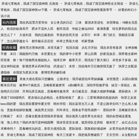
-
-
穿成七零炮灰，我成了国宝级神医 北海游
穿成七零炮灰，我成了国宝级神医全文阅读
穿成七
-
-
零炮灰，我成了国宝级神医txt下载
穿成七零炮灰，我成了国宝级神医最新章节
好看的科幻小
说小说
站内强推
我在风花雪月里等你
女公务员的日记
三体
最强末世进化
末世降临：18楼全员恶
人
校花的贴身高手
肥水不流外人田
都市花语
华娱之修仙2002
春满香夏
转生萝莉的我当反
派怎么了？
大道剑圣
我的总裁老妈
帝皇的告死天使
从军行
科举，寒门状元
我都卖豆腐
了，怎么和穿越女斗
都市极乐后后宫
科举之男装大佬
邻家雪姨
经典收藏
拥有荒古肾体的我，末世无敌了
轮回乐园
从红月开始
我在末世有套房
女神攻略
手册
末日：我能契约万物
末世重生女
我的掌中小世界
茅山后裔
抄家流放后，我带着全家种
田登基
救！每个怪物男友都超粘人
地球主神
极寒天灾，我洗劫了最大港口
末世多子多福，校
花女神到处捡
影视世界从药神开始
武道仙门
末世：洗劫海外万亿物资我无敌了
快穿之女配逆
袭指南
你我皆为星辰大海
赛博世界的解剖者
最近更新
美食大佬在星际只想赚钱
公路求生：我开破面包车带妹躺赢
末世囤货：从跟白眼狼
断亲后开始
偷养N个疯批后，丑雌夜夜被撩哭
o装b翻车后，深陷学院修罗场
妹宝一亲就怂，疯
批哨兵日日哄
开局玩弄五疯批，恶毒雌性被亲哭
末日被卖后，我被大佬娇养躺赢
星际驯夫：开
局扇了SSS级哨兵
星农场出品必精品，全星际抢疯了
废土：三星堆满级幼崽超凶的
快穿之反派
boss我的爱
我在星际重塑华夏文明
哨向学院：我在蓝塔当万人迷
不是公路求生吗？怎么有人修
仙
贵族兽校娇软魅魔，疯批男主沦陷
列车求生，我靠金手指苟成榜一
星际好孕：丑雌被弃兽夫
们悔疯了
末日：恶毒女配靠卖情报杀穿诡域
我在诡异入侵世界当农场主
我的杂货铺连通鬼
域
海上求生？我的木筏可是种植园啊
我末世卖安全感，诡异排队交房租
都末世了，会亿点点仙
术稀奇吗？
恶毒雌性玩的花，兽世大佬排队跪
星际游戏：我靠刷好感成神
从零开始杀穿诡异游
戏
穿成七零炮灰，我成了国宝级神医
每天三张废卡，我把诡异整破防了
天灾空间：从女配到末