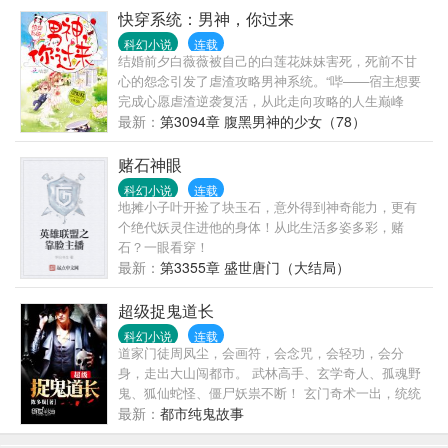
快穿系统：男神，你过来
科幻小说
连载
结婚前夕白薇薇被自己的白莲花妹妹害死，死前不甘
心的怨念引发了虐渣攻略男神系统。“哔——宿主想要
完成心愿虐渣逆袭复活，从此走向攻略的人生巅峰
吗？请绑定本系统替你虐渣替你暖床替你寻找人生真
最新：
第3094章 腹黑男神的少女（78）
爱！”为了活着回去打脸，白薇薇从此过上了会卖萌会
卖惨会卖可怜会卖身的狗血生活。强势总裁对她念念
赌石神眼
不忘，腹黑皇帝为了她散尽后宫。厌女将军对她用情
科幻小说
连载
至深，无上仙尊为她逆天改命。各式男神强势袭来，
地摊小子叶开捡了块玉石，意外得到神奇能力，更有
等等，你说男神都是一个人？本文1主从头到尾一个
个绝代妖灵住进他的身体！从此生活多姿多彩，赌
人，女主不知情。
石？一眼看穿！
最新：
第3355章 盛世唐门（大结局）
超级捉鬼道长
科幻小说
连载
道家门徒周凤尘，会画符，会念咒，会轻功，会分
身，走出大山闯都市。 武林高手、玄学奇人、孤魂野
鬼、狐仙蛇怪、僵尸妖祟不断！ 玄门奇术一出，统统
拿下！ 书友群:553487327
最新：
都市纯鬼故事