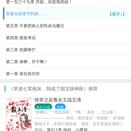
第一百三十九章 乔姐，你是我亲姐！
查看全部章节列表......
【展开+】
第五章 不要把病人的性命当赌注
第四章 摸底考试
第三章 初露锋芒
第二章 来啊，开干啊！
第一章 谁在抢功劳
《穿成七零炮灰，我成了国宝级神医》推荐
快穿之反叛女主战五渣
科幻小说
连载
“你哪位。” “我是系统。” “哦。” 系统：...怎么接！
———————— 系统：宿主退后！有危险！ 苏浅啪
啪啪几下，全部打倒在地。 系统：您不是战五渣吗？
苏浅：是啊我确实是战五渣，所有人都知道。
最新：
第311章 你好，小萝莉