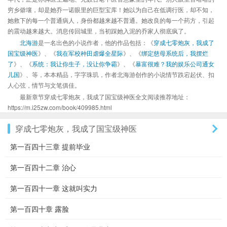
穷乡僻壤，却是她乔一诺眼里的巨型宝库！她以为自己在低调行医，却不知，
她救下的每一个普通病人，身份都越来越不普通。她改良的每一个药方，引起
的震动越来越大。消息传回城里，当初踩她入泥的乔家人彻底疯了。
北海游
是一名出色的小说作者，他的作品包括：《
穿成七零炮灰，我成了
国宝级神医
》、《
我在军校种田虐爆全星际
》、《
绑定慈母系统后，我摆烂
了
》、《
系统：我让你生子，没让你争霸
》、《
暴富很难？我的娱乐公司通女
儿国
》、等，本本精品，字字珠玑，作者北海游创作的小说情节跌宕起伏、扣
人心弦，情节与文笔俱佳。
最新章节穿成七零炮灰，我成了国宝级神医全文阅读推荐地址：
https://m.i25zw.com/book/409985.html
穿成七零炮灰，我成了国宝级神医
第一百四十三章 提前毕业
第一百四十二章 治心
第一百四十一章 这就叫实力
第一百四十章 露脸