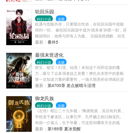
———————— 男主对着苏浅吼道，“别以为我会同
意这门联姻！” 苏浅面色沉静，“嗯，好”，回头收拾东
轮回乐园
西准备取消联姻。佛曰：不可强求。 系统：？！您还
科幻小说
连载
记得任务是获得男主的爱吗？ ———————— 所有
机遇与危险共存，只要豁出性命，在轮回乐园中就能
人都知道，苏浅是个无法沟通的神经病。 苏浅可爱一
得到一切。 被轮回乐园选中成为‘猎杀者’的那一刻，苏
笑，“神经病是什么？是一道菜嘛？”
晓就明白，他将与所有人为敌。 乐园虽然残酷，但无
所不能……。 各位书友要是觉得《轮回乐园》还不错
最新：
番外5
的话请不要忘记向您>
最强末世进化
科幻小说
连载
财宝、秘宝！幻境、仙境！未知这个词所绽放的魔
力，吸引了众多强者趋之若鹜！挣扎在末世中的姜毅
第一次知道力量的重要性，一场大雨弄的全球疯狂进
化，能力者与凶兽、丧尸永远不会和平共处，想要生
最新：
第4700章 差点被晴斗活埋
存，就只有拼尽全力！！末世突临，丧尸遍地！没有
觉醒过异能的姜毅沦为炮灰，被人遗弃在了宿舍内。
御龙氏族
鼓起勇气千辛万苦终于击杀了一头丧尸，居然激发出
科幻小说
连载
了．．．．．
《左传》昭公二十九年载：“陶唐既衰，其后有刘累，
学扰龙于豢龙氏，以事孔甲。孔甲赐之姓曰御龙氏。
布袋一介孤儿，生于华夏，可这世间哪有天生的孤
儿，作为普通程序员的他，背负着一个氏族的命运，
最新：
第189章 夏冰觉醒