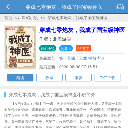
穿成七零炮灰，我成了国宝级神医
首页
>>
科幻小说
>>
穿成七零炮灰，我成了国宝级神医
穿成七零炮灰，我成了国宝级神医
作者：
北海游
科幻小说
连载中
96 万字
最新章节：
第一百四十三章 提前毕业
最后更新：2026-08-06 07:15:51
阅读
收藏
推荐
TXT下载
穿成七零炮灰，我成了国宝级神医小说简介
【女强+无cp+中医】乔一诺，史上最年轻的女性国医大师，竟穿成一本狗
血年代文的炮灰。亲爹软弱，后妈恶毒，继妹抢她工作、夺她婚约、还想把她
踹下乡自生自灭。一家子豺狼虎豹，还到处散布谣言，让她身败名裂，无处容
身。乔一诺看着这烂摊子，气笑了。收拾完极品，她拍拍手，潇洒下乡。这个
年代，正是赤脚医生遍地、无数古老中医智慧蒙尘的年代。别人眼里苦哈哈的