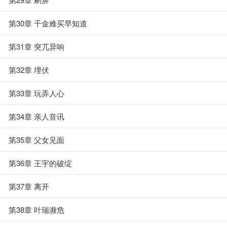
第30章 千金难买早知道
第31章 突兀异响
第32章 埋伏
第33章 玩弄人心
第34章 亲人音讯
第35章 父女见面
第36章 王宇的破绽
第37章 离开
第38章 叶瑞濒危