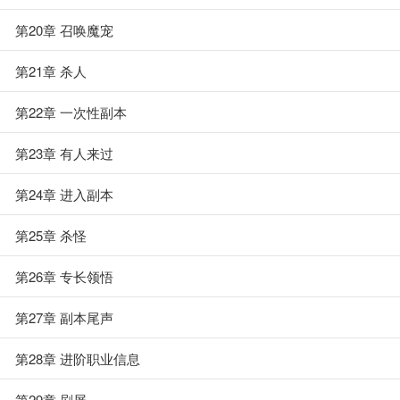
第20章 召唤魔宠
第21章 杀人
第22章 一次性副本
第23章 有人来过
第24章 进入副本
第25章 杀怪
第26章 专长领悟
第27章 副本尾声
第28章 进阶职业信息
第29章 刷屏