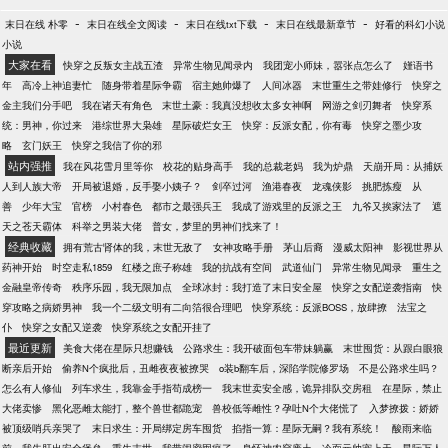
-
-
-
-
末日在线 朴零
末日在线全文阅读
末日在线txt下载
末日在线最新章节
好看的科幻小说
小说
大家在看
快穿之反叛女主战五渣
异常生物见闻录内
我团宠小师妹，嚣张点怎么了
嫤语书
年
高冷上神追妻忙
随身带着星际争霸
宿主她帅爆了
人间冰器
末世重生之带娃修行
快穿之
金主我们分手吧
我在诸天有角色
末世土豪：我真没想收太多女神啊
网游之剑刃舞者
快穿系
统：男神，你过来
港综世界大枭雄
星际破烂女王
快穿：反派女配，你有毒
快穿之墨少攻
略
玄门妖王
快穿之我信了你的邪
站内强推
我在风花雪月里等你
校花的贴身高手
我的总裁老妈
我为炉鼎
天崩开局：从捕妖
人到人族大帝
开局被退婚，反手娶小姨子？
剑卒过河
渔港春夜
龙魂侠影
挑肥拣瘦
从
善
少年大宝
官榜
小村春色
都市之最强兵王
我成了游戏里的反派之王
九爷又挨家法了
遮
天之苍天霸体
科举之男装大佬
普女，梦里的男神们找来了！
经典收藏
拥有荒古肾体的我，末世无敌了
女神攻略手册
茅山后裔
漫威太阳神
影视世界从
药神开始
时空走私1859
红楼之庶子称雄
我的抗战有空间
武道仙门
异常生物见闻录
重生之
金融皇帝传奇
秩序乐园，我无限加点
全球冰封：我打造了末日安全屋
快穿之女配逆袭指南
快
穿攻略之病娇男神
我一个二级文明有二向箔很合理吧
快穿系统：反派BOSS，放肆撩
法宝之
仆
快穿之女配又逆袭
快穿系统之女配开挂了
最近更新
美食大佬在星际只想赚钱
公路求生：我开破面包车带妹躺赢
末世囤货：从跟白眼狼
断亲后开始
偷养N个疯批后，丑雌夜夜被撩哭
o装b翻车后，深陷学院修罗场
不是公路求生吗？
怎么有人修仙
列车求生，我靠金手指苟成榜一
我末世卖安全感，诡异排队交房租
在星际，禁止
大佬卖惨
黑化恶雌太能打，整个兽世都跪宠
兽校低等雌性？孕吐N个大佬慌了
入梦撩拨：娇娇
被顶级哨兵亲哭了
末日求生：开局绑定房车囤货
掐指一算：星际无嗣？我有系统！
酸雨来临