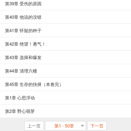
第39章 受伤的原因
第40章 他说的没错
第41章 怀疑的种子
第42章 绝望！勇气！
第43章 选择和爆发
第44章 清理六楼
第45章 生存的抉择（本卷完）
第1章 心思浮动
第2章 野心萌芽
上一页
第1 - 50章
下一页