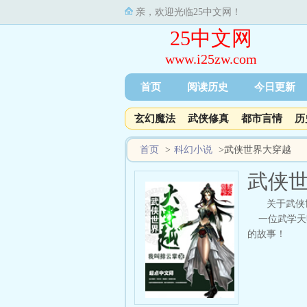
亲，欢迎光临25中文网！
25中文网
www.i25zw.com
首页
阅读历史
今日更新
玄幻魔法
武侠修真
都市言情
历
首页
>
科幻小说
>
武侠世界大穿越
武侠
关于武侠
一位武学天赋
的故事！