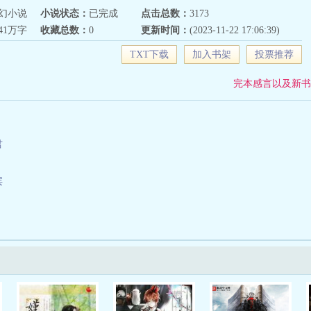
幻小说
小说状态：
已完成
点击总数：
3173
341万字
收藏总数：
0
更新时间：
(2023-11-22 17:06:39)
TXT下载
加入书架
投票推荐
完本感言以及新书
君
层