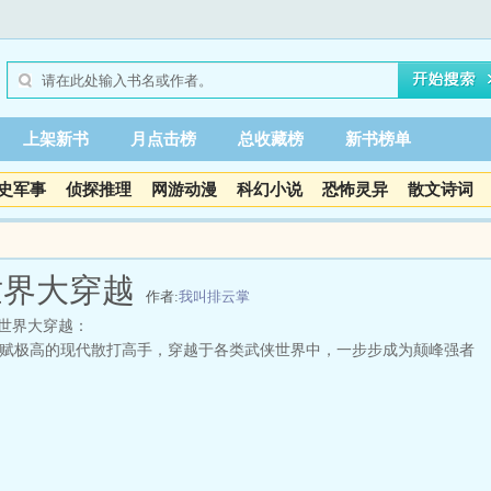
上架新书
月点击榜
总收藏榜
新书榜单
史军事
侦探推理
网游动漫
科幻小说
恐怖灵异
散文诗词
世界大穿越
作者:
我叫排云掌
世界大穿越：
极高的现代散打高手，穿越于各类武侠世界中，一步步成为颠峰强者