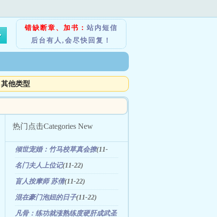
错缺断章、加书：
站内短信
后台有人,会尽快回复！
其他类型
热门点击
Categories New
倾世宠婚：竹马校草真会撩
(11-
22)
名门夫人上位记
(11-22)
盲人按摩师 苏倩
(11-22)
混在豪门泡妞的日子
(11-22)
凡骨：练功就涨熟练度硬肝成武圣