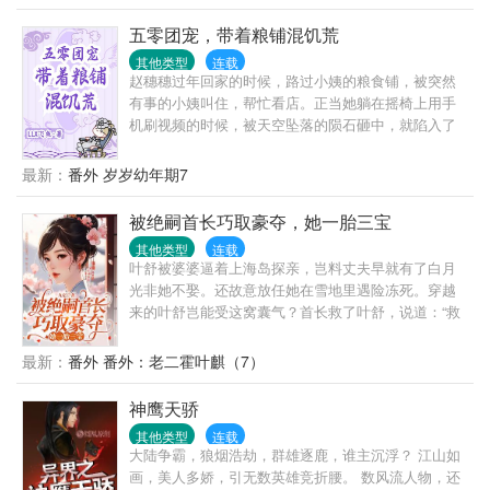
初始人物特征，...
五零团宠，带着粮铺混饥荒
其他类型
连载
赵穗穗过年回家的时候，路过小姨的粮食铺，被突然
有事的小姨叫住，帮忙看店。正当她躺在摇椅上用手
机刷视频的时候，被天空坠落的陨石砸中，就陷入了
黑暗。再次醒来发现自己处于一个狭小缺氧的空间，
而且自己好像被一双脚给踩着头，她双脚一瞪，把那
最新：
番外 岁岁幼年期7
双脚给顶开，终于能呼吸到氧气了，眼睛一闭，累昏
过去。再次醒来，自己变成了一个3岁的小萝卜头，还
被绝嗣首长巧取豪夺，她一胎三宝
处于1956年，想到3年的饥荒，不禁瑟瑟发抖，幸好小
其他类型
连载
姨的粮铺跟着一起过来了。
叶舒被婆婆逼着上海岛探亲，岂料丈夫早就有了白月
光非她不娶。还故意放任她在雪地里遇险冻死。穿越
来的叶舒岂能受这窝囊气？首长救了叶舒，说道：“救
命之恩，当以婚相许！”叶舒：“……”面上震惊，心里
美滋滋，好的好的，马上许！后来，海岛上流传出一
最新：
番外 番外：老二霍叶麒（7）
个谣言，说霍首长绝嗣！大家看叶舒的目光都很同
情，所有人都和她说：“叶同志，你要看开点。”“没有
神鹰天骄
孩子反而好，没有拖累，自在！”很快就有拐了不知道
其他类型
连载
几道弯的七大姑八大姨来信探口风：“我家的孩子聪明
大陆争霸，狼烟浩劫，群雄逐鹿，谁主沉浮？ 江山如
伶俐，过继我家的吧！”叶舒：“？？”她十分不解，摸
画，美人多娇，引无数英雄竞折腰。 数风流人物，还
着肚子问男人：“大家为什么都说你绝嗣？”可分明她现