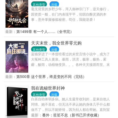
的警察，最喜欢在大排档开一瓶啤酒吃小龙虾，却不
其他类型
连载
知道，你原来是……；又或者说，变量是，我不知道
毫无背景的乡野少年，拜入御神宗门下，逆天修行，
我会爱上你，也不知道，你何时会爱上我。
因资质一般，在门内表现平平，却因自酿灵酒的本
事，意外掌握修炼秘密。苟住，我能逆袭！
最新：
第1499章 有一个人……（全书完）
天灾末世，我全世界零元购
其他类型
连载
蓝猫穿进了一本曾经看过的末世言情小说中，成为了
大冤种工具人黄泉。暴雨，洪涝，极寒，极热，雾
霾，酸雨，动植物变异。。。各种天灾接踵而至。末
世就像是人性的粉碎机，让他们变成了身在地狱的恶
魔。也有人一直坚守自己的底线，与天斗，与地斗，
最新：
第500章 这个世界，终是变的不同（完结）
与人斗。蓝猫表示不慌，不慌，先囤一波物资！！再
抢一波武器！！再来一波零元购。其他人在艰难求生
我在诡秘世界封神
的时候，她开着舒适的房车各地做起了生意！！其他
其他类型
连载
基地被变异动植物侵袭时，她在自己建造的安全堡垒
白茶自幼体弱多病。她人生最常收到的，是来自他人
安稳度日！！前期为了空间升级一直疯狂囤物资，后
同情。她不喜欢，但无法不承认她的身体几乎什么都
期会有基建。结识了一帮小伙伴，相互成就，相互救
做不了，所以不能矫情，因为别人都在帮她。直到室
赎。
友的快递将她送进了一场无限恐怖游戏。【正在检测
最新：
番外：笙笙不息（新书已开求收藏）