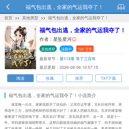
福气包出逃，全家的气运我夺了！
首页
>>
其他类型
>>
福气包出逃，全家的气运我夺了！
福气包出逃，全家的气运我夺了！
作者：
星坠星河
其他类型
连载中
124 万字
最新章节：
第113章 等了三百年
最后更新：2026-08-06 10:57:15
阅读
收藏
推荐
TXT下载
福气包出逃，全家的气运我夺了！小说简介
谢棠晚一出生，谢家就跟开了挂似的：父亲官运亨通，兄长封侯拜将，弟
弟连中三元，连快进棺材的祖母都大好了！全家人把她当祭品。五岁的谢棠晚
被塞进了祠堂的地下室，美其名曰“养福”，其实就是坐牢。这一关，就是十一
年。等到谢家权倾朝野那天，这帮白眼狼觉得她的福气被吸干了，转手就给她
灌了杯毒酒。结果一睁眼，她又回到了五岁被关进去的前一晚。看着周围这群