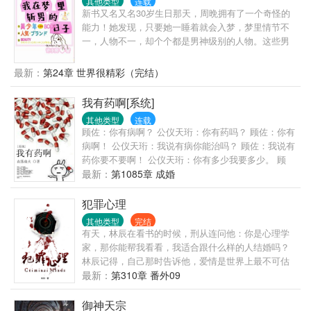
其他类型
连载
新书又名又名30岁生日那天，周晩拥有了一个奇怪的
能力！她发现，只要她一睡着就会入梦，梦里情节不
一，人物不一，却个个都是男神级别的人物。这些男
人就跟瞎了一样，纷纷对她一见钟情，想要做她的男
朋友。更加没想到的是，他们居然在现实中纷纷找上
最新：
第24章 世界很精彩（完结）
了门。她只是一个普普通通到淹没在人群里都找不到
的大龄普女，再加上因为原生家庭的原因，性格内
我有药啊[系统]
向，母单至今，她怎么可能扛得住啊！救命！
其他类型
连载
顾佐：你有病啊？ 公仪天珩：你有药吗？ 顾佐：你有
病啊！ 公仪天珩：我说有病你能治吗？ 顾佐：我说有
药你要不要啊！ 公仪天珩：你有多少我要多少。 顾
佐：你要多少我有多少。 公仪天珩：那就都拿来吧。
最新：
第1085章 成婚
顾佐：…… 简单地说，胆小怕死的受穿越后一直想尽
办法要活下去，他有个金手指叫做炼药系统，可惜没
犯罪心理
有药材，升级不能；大陆上超级世家的长子嫡孙智商
其他类型
完结
超群却修炼天赋太差，可惜炼药师太难培养，不能只
有天，林辰在看书的时候，刑从连问他：你是心理学
为他一人服务，但可以调动的药材大把。两个人一个
家，那你能帮我看看，我适合跟什么样的人结婚吗？
有病，一个有药，于是，有病的包养了有药的，大家
林辰记得，自己那时告诉他，爱情是世界上最不可估
都好。 【注意事项】： ①大长篇，升级流； ②世界
量的东西，就算是心理学家也无法预测，因为人与人
最新：
第310章 番外09
观设定是弱肉强食； ③大家和平讨论别掐架啊，咱们
的相爱过程中充满了无数变量。刑从连又问，什么是
都是讲道理的人么么哒！
变量？林辰那时想，变量就是，我以为你只是个普通
御神天宗