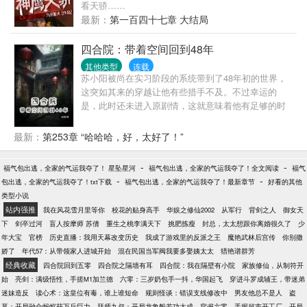
看天骄……
在已经怀上了啊！
最新：
第一百四十七章 大结局
四合院：带着空间回到48年
其他类型
连载
苏小阳被尚在实习阶段的系统带到了48年初的世界，
这突如其来的穿越让他有些措手不及。不过幸运的
是，此时还未进入原剧情，这就意味着他有足够的时
间和机会去改变一些事情。随着他在这个世界的深入
探索，他惊讶地发现，这里并非单纯的四合院世界，
最新：
第253章 “哈哈哈，好，太好了！”
而是似乎融合了各种年代影视剧的复杂空间。在这
里，各种人物和情节交织在一起，形成了一个独特而
-
-
福气包出逃，全家的气运我夺了！ 星坠星河
福气包出逃，全家的气运我夺了！全文阅读
福气
又充满挑战的环境。在这个院子里，易不群妄图PUA
-
-
包出逃，全家的气运我夺了！txt下载
福气包出逃，全家的气运我夺了！最新章节
好看的其他
年轻一代，试图掌控他们的思想和行为。然而，院里
类型小说
的一帮年轻人却只对苏阳言听计从。这让易不群的计
站内强推
我在风花雪月里等你
校花的贴身高手
华娱之修仙2002
从军行
背剑之人
御女天
划一次次落空，他的权威在苏阳面前荡然无存。
下
剑卒过河
盲人按摩师 苏倩
重生之桃李满天下
挑肥拣瘦
封总，太太想跟你离婚很久了
少
年大宝
官榜
历史直播：我用天幕改变历史
我成了游戏里的反派之王
魔艳武林后宫传
你别撒
娇了
年代57：从带领家人进城开始
混在民国当军阀我要多娶姨太太
猎艳谱群芳
经典收藏
四合院回到五零
四合院之隔墙有耳
四合院：我在隔壁有小院
家族修仙，从制符开
始
亮剑：满级悟性，手搓M1加兰德
六零：三岁奶包手一抖，华国起飞
穿进斗罗成辅王，带迷弟
迷妹造反
读心术：这皇位有毒，谁上谁短命
规则怪谈：错误支线修改中
男友他总不是人
盗
墓：开局融合蚂蚁获万斤巨力
拜师九叔：开局龙象般若功大成
穿书六零，手握超市开工厂
开局