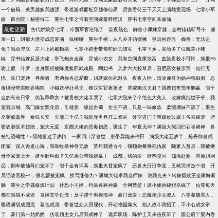
一个破碗，美男越多我越强
带着游戏面板穿越修仙界
后宫君侍三千天天上演雄竞现场
七零小军
嫂
四合院：秘密特工
重生七零之带着空间嫁最野糙汉
穿书七零空间来修仙
最近更新
古代娇娘穿七零，冷面军官沦陷了
港夜熟色
御兽小师妹穿越，全村猪猪听号令
偷
亲一口，阴郁大佬变成恋爱脑
疯柳腰
重生千禧，从八岁开始摆摊
皇后的容光
御兽：无法进
化？我会兜底
左耳上的那颗痣
七零小娇妻带着萌娃去随军
七零下乡，农场多了位貌美小辣
椒
穿书错嫁反派大佬，带飞炮灰全家
穿成小农女，我靠空间发家致富
血族贵校小可怜，疯批F5
吻上瘾
斗罗：变身黑猫被降魔捡回武魂殿
阿姐书
入梦六大校草后，丑肥恶女被亲哭
仙行无
忧
朱门宠婢
寻亲者
老弟你再恋爱脑，姐就嫁你死对头
夜夜入怀，清冷师尊为她神魂颠倒
恶
毒继母带崽吃香喝辣
小猫妖孕肚寻夫，糙汉军官夜夜吻
替嫁糙汉夫君？我携超市荒年躺赢
假千
金的苟命日常
伪装乖乖女？被贵校大佬亲哭了
七零大院来了个绝色大美人
改嫁疯批世子爷，我
宠冠京城
高门嫡女黑化后，引雄竞
缘起古蜀
女主不语，只是一味修炼
柔弱师妹不舔了，重生
杀穿修真界
食味长安
欠债三个亿？我诡异世界打工暴富
外室进门？带嫁妆改嫁王爷被娇宠
肥
婆农妻医术超绝，宠夫无度
京圈大佬的恶毒初恋，重生了
华夏无神？满级大佬回归召唤诸神
兽
校社恐雌性！s级雄兽过于热情
一家四口穿兽世，崽带异能来种田
满级大佬五岁半，炼丹御兽成
团宠
误入诡道山海，我靠收录神兽无敌
荒年我通古今，顿顿饱餐馋死仇家
随爹入赘后，我被继
母全家宠上天
挺孕肚种田？失忆相公带我躺赢！
成都，我的爱
野狗咬月
知温赴寒
替师姐网
恋，翻车被仙尊们宠坏了
假千金有弹幕，疯批夫君宠疯了
恶兽夫日日争宠，丑雌哭求放个假
开
局强吻贵校F4，假名媛被宠疯
挨骂涨修为？满城大佬求我当师妹
说我克夫？转嫁摄政王全家悔断
肠
重生之学霸修炼计划
社恐小主播，钓疯各路神豪
全网禁惹！温小姐的锦鲤杀疯了
仙尊每天
都在骂我不成器
直播玄学赶海：反手捞个男模海神
豪门虐爱：恶魔夜少太撩人
八零凝脂美人，
婴语满级成团宠
暮色成溺
带兽世众人回现代，开动物园爆火
别人政斗我招工，不小心成女帝
了
豪门第一姑奶奶
伪装领主女儿后我成神了
诡异职场：陈护士又来值夜班了
国公府丫鬟内卷