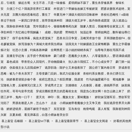
后，引雄竞
缘起古蜀
女主不语，只是一味修炼
柔弱师妹不舔了，重生杀穿修真界
食味长
安
欠债三个亿？我诡异世界打工暴富
外室进门？带嫁妆改嫁王爷被娇宠
肥婆农妻医术超绝，宠
夫无度
京圈大佬的恶毒初恋，重生了
华夏无神？满级大佬回归召唤诸神
兽校社恐雌性！s级雄
兽过于热情
一家四口穿兽世，崽带异能来种田
满级大佬五岁半，炼丹御兽成团宠
误入诡道山
海，我靠收录神兽无敌
荒年我通古今，顿顿饱餐馋死仇家
随爹入赘后，我被继母全家宠上天
挺
孕肚种田？失忆相公带我躺赢！
成都，我的爱
野狗咬月
知温赴寒
替师姐网恋，翻车被仙尊们
宠坏了
假千金有弹幕，疯批夫君宠疯了
恶兽夫日日争宠，丑雌哭求放个假
开局强吻贵校F4，假
名媛被宠疯
挨骂涨修为？满城大佬求我当师妹
说我克夫？转嫁摄政王全家悔断肠
重生之学霸修
炼计划
社恐小主播，钓疯各路神豪
全网禁惹！温小姐的锦鲤杀疯了
仙尊每天都在骂我不成
器
直播玄学赶海：反手捞个男模海神
豪门虐爱：恶魔夜少太撩人
八零凝脂美人，婴语满级成团
宠
暮色成溺
带兽世众人回现代，开动物园爆火
别人政斗我招工，不小心成女帝了
豪门第一姑
奶奶
伪装领主女儿后我成神了
诡异职场：陈护士又来值夜班了
国公府丫鬟内卷日常
穿成兽世
恶雌：被九个兽夫亲哭了
主母变豪门后妈，靠武力征服全家
兽校钓系女教授，兽夫们诱引沉
沦
病娇暴君请留步偷个香
侯府忘恩负义？权臣撑腰，我虐渣
竹马的偏爱藏不住
蜀地酱事
妹
宝随爸入赘，反被继兄们宠上天
穿成秀才之女
京婚缠欢
人在秦国，基建，搞钱两手抓
妹崽疯
狂作死，哥哥勾皇帝兜底
穿成京圈权贵男主的恶毒前女友
我是负心渣女啊！你怎么吻上来了
奶
团三岁半，鬼肉一口干！
渡天光
神印：我，魔族太女，重铸魔族！
娇软妹宝随军后，禁欲军官
沦陷了
男朋友都是人外，怎么办？
点金
小师妹她带着魔修少主又争又抢
我在诡异世界开火葬
场
娇娇进错房，退婚不嫁世子他急了
东宫宠妾
宝岛有信
殓骨鸣规
寡人有冤
我靠签到种田
兴家
京夏未眠
看见弹幕后，白莲小师妹卷哭全宗
-
-
-
-
喜上嘉玺 岳椿丽
喜上嘉玺txt下载
喜上嘉玺最新章节
喜上嘉玺全文阅读
好看的其他类
型小说