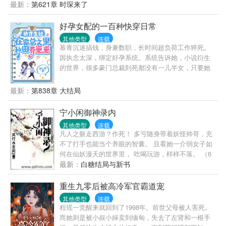
遇到了几个志同道合的朋友以及从没想过的一生挚爱
最新：
第621章 时琛来了
PS：新手上路，轻点喷
好孕女配的一百种快穿日常
其他类型
连载
慕青沉迷搞钱，身兼数职，长时间超负荷工作猝死。
因执念太深，绑定好孕系统。系统告诉她，小说衍生
的世界，很多豪门总裁到死都没有一儿半女，只要她
帮那些冤种总裁们生下继承人，就能获取功德。功德
积攒到一定数值，就能移民到高纬度星球养老。养老
最新：
第838章 大结局
生活包括永恒的青春、用不尽的财富及无穷尽生命。
慕青星星眼：她答应了！冤种一：身为千亿总裁，顾
宁小闲御神录内
予安却患有恐女症。本以为这偌大家产，只能便宜一
其他类型
连载
表三千里的表亲。直到遇见慕青，他非但没有发病，
凡人之躯走西游？作死！ 多亏随身带着妖怪帅哥，充
反而想整天黏着她。冤种二：游戏里，陆时奕是榜一
不了打手也能当个养眼的智囊。 且看她一介弱女子如
大神，拥有无数迷妹迷弟。游戏外，陆时奕是商界新
何在仙妖漫天的世界里， 吃喝玩游，样样不落。 （6
秀。可惜，他对女人有接触性过敏症，只能把亿万资
月每日三更求粉红票。保证完本，不胜感激）
最新：
白糖结局与新书
产交给堂外甥。慕青的出现，让他发现，原来这世界
存在他能触碰的女孩，就算不择手段，他也要得到
重生九零后被高冷军官霸道宠
她！冤种三：傅景年车祸，成了植物人。本以为，下
半生只能昏迷不醒。有天，家里来了个小护工，精心
其他类型
连载
程瑶一觉醒来就回到了1998年。前世父母被人害死。
照顾他，给他读报纸、讲各种冷笑话，甚至吐槽一些
而她则是被小叔小婶卖到缅甸，失去了左肾和一根手
琐事……他开始期待新的一天，这样就可以听到她叽