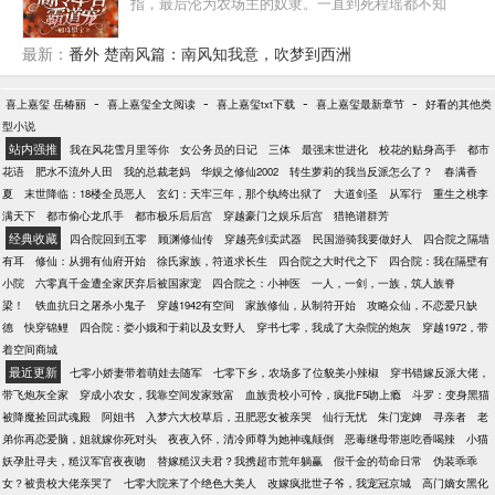
指，最后沦为农场主的奴隶。一直到死程瑶都不知
叽喳喳的声音。但，好景不长，私生子弟弟竟想辞退
道，原来她是被掉包的大院真千金，小叔小婶卖掉她
她，傅景年暴怒，然后，他睁开了眼睛。……慕青就
只为给亲生女儿铲除后患。重活一世的程瑶，不再懦
纳闷了，怎么每次冤种霸总，都长得一个样？
最新：
番外 楚南风篇：南风知我意，吹梦到西洲
弱，捋起袖子就是干！做生意、成富商，买房子搞投
资，嫁军官，打脸假千金，小日子过得悠哉悠哉~谁让
-
-
-
-
喜上嘉玺 岳椿丽
喜上嘉玺全文阅读
喜上嘉玺txt下载
喜上嘉玺最新章节
好看的其他类
她不爽，她就教谁做人。——权家九爷。18岁入伍，
型小说
28岁功成名就时脱下戎装换西装，开始下海经商，谁
站内强推
我在风花雪月里等你
女公务员的日记
三体
最强末世进化
校花的贴身高手
都市
料竟然一不小心就成了商业界巨鳄！让无数少女趋之
花语
肥水不流外人田
我的总裁老妈
华娱之修仙2002
转生萝莉的我当反派怎么了？
春满香
若鹜。但谁都知道权九爷择偶标准很严格。他不喜欢
夏
末世降临：18楼全员恶人
玄幻：天牢三年，那个纨绔出狱了
大道剑圣
从军行
重生之桃李
比自己小三岁以下的女孩子，也不喜欢太漂亮的女孩
满天下
都市偷心龙爪手
都市极乐后后宫
穿越豪门之娱乐后宫
猎艳谱群芳
子。初次相见，权九爷对程瑶的评价：“年纪小，幼
经典收藏
四合院回到五零
顾渊修仙传
穿越亮剑卖武器
民国游骑我要做好人
四合院之隔墙
稚，有代沟且红颜祸水。”后来，有人看到高高在上的
有耳
修仙：从拥有仙府开始
徐氏家族，符道求长生
四合院之大时代之下
四合院：我在隔壁有
权九爷居然单膝跪在程瑶面前，眼尾微红的求婚：“阿
小院
六零真千金遭全家厌弃后被国家宠
四合院之：小神医
一人，一剑，一族，筑人族脊
瑶，我大你10岁又如何？年纪大的男人知冷知热，以
梁！
铁血抗日之屠杀小鬼子
穿越1942有空间
家族修仙，从制符开始
攻略众仙，不恋爱只缺
后你让我往东，我绝不往西，你玩我往北，我绝不往
德
快穿锦鲤
四合院：娄小娥和于莉以及女野人
穿书七零，我成了大杂院的炮灰
穿越1972，带
南！一切唯夫人是从。”婚后，权九爷恨不得拿个喇叭
着空间商城
昭告天下，“我老婆天下第一漂亮。”自此之后，权九言
最近更新
七零小娇妻带着萌娃去随军
七零下乡，农场多了位貌美小辣椒
穿书错嫁反派大佬，
的人生目标只剩下一个：宠她宠她还是宠她！
带飞炮灰全家
穿成小农女，我靠空间发家致富
血族贵校小可怜，疯批F5吻上瘾
斗罗：变身黑猫
被降魔捡回武魂殿
阿姐书
入梦六大校草后，丑肥恶女被亲哭
仙行无忧
朱门宠婢
寻亲者
老
弟你再恋爱脑，姐就嫁你死对头
夜夜入怀，清冷师尊为她神魂颠倒
恶毒继母带崽吃香喝辣
小猫
妖孕肚寻夫，糙汉军官夜夜吻
替嫁糙汉夫君？我携超市荒年躺赢
假千金的苟命日常
伪装乖乖
女？被贵校大佬亲哭了
七零大院来了个绝色大美人
改嫁疯批世子爷，我宠冠京城
高门嫡女黑化