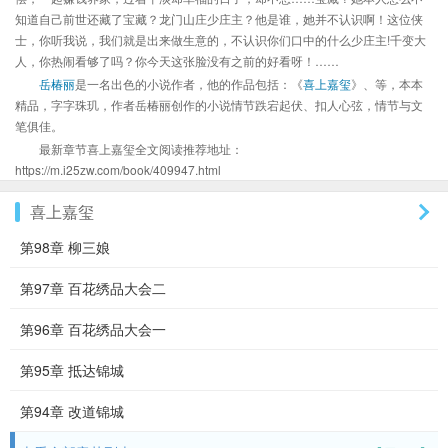
知道自己前世还藏了宝藏？龙门山庄少庄主？他是谁，她并不认识啊！这位侠
士，你听我说，我们就是出来做生意的，不认识你们口中的什么少庄主!千变大
人，你热闹看够了吗？你今天这张脸没有之前的好看呀！……
岳椿丽
是一名出色的小说作者，他的作品包括：《
喜上嘉玺
》、等，本本
精品，字字珠玑，作者岳椿丽创作的小说情节跌宕起伏、扣人心弦，情节与文
笔俱佳。
最新章节喜上嘉玺全文阅读推荐地址：
https://m.i25zw.com/book/409947.html
喜上嘉玺
第98章 柳三娘
第97章 百花绣品大会二
第96章 百花绣品大会一
第95章 抵达锦城
第94章 改道锦城