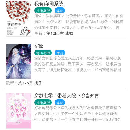
友情提示一下，我们的员工在工作中一般是通过自我
我有药啊[系统]
奉献与牺牲，培养渣攻的依赖性，一步步让渣攻离不
其他类型
连载
开……池小池：哦。身败名裂算多少后悔值？跌落神
顾佐：你有病啊？ 公仪天珩：你有药吗？ 顾佐：你有
坛算多少后悔值？求而不得算多少后悔值？娄影：
病啊！ 公仪天珩：我说有病你能治吗？ 顾佐：我说有
……1、1v1,he,绅士温柔忠犬攻x皮这一下很开心受。
药你要不要啊！ 公仪天珩：你有多少我要多少。 顾
攻是系统，不切片，虐渣的归虐渣，恋爱的归恋爱；
佐：你要多少我有多少。 公仪天珩：那就都拿来吧。
最新：
第1085章 成婚
2、没肉，拉灯大法好；3、苏爽白甜无逻辑，和反派
顾佐：…… 简单地说，胆小怕死的受穿越后一直想尽
画风不同，慎入4、作者原号【发呆的樱桃子】，因为
办法要活下去，他有个金手指叫做炼药系统，可惜没
宿敌
犯了严重错误，已笔名自杀。现号【骑鲸南去】，请
有药材，升级不能；大陆上超级世家的长子嫡孙智商
其他类型
连载
关注微博【晋江-骑鲸南去】
超群却修炼天赋太差，可惜炼药师太难培养，不能只
深情女神君等心爱之人上万年，终是无果，最终心灰
为他一人服务，但可以调动的药材大把。两个人一个
意冷选择废去神籍，坠下深渊。再次醒来，法术虽然
有病，一个有药，于是，有病的包养了有药的，大家
没有了，但是记忆还在，系统提示，找出穿越到祁国
都好。 【注意事项】： ①大长篇，升级流； ②世界
的五位现代人，并送她们回去，可让她心爱之人，在
观设定是弱肉强食； ③大家和平讨论别掐架啊，咱们
凡间与她相守一生，圆了她苦苦等待这上万年的心
最新：
第775章 棋子
都是讲道理的人么么哒！
愿。她虽半信半疑，却不肯放过一丝能寻到他的机
会，于是她便开始筹谋，使自己的人力变得强大，以
穿越七零：带着大院下乡当知青
便寻到那所谓的现代人。可当自己心爱之人出现在眼
其他类型
连载
前时，她只觉得上天跟自己开了个天大的玩笑，自己
好不容易考公上岸的祝愿因为写材料猝死了带着整个
心心念念之人的身份，居然天界的死对头魔界尊主，
大院穿越到七十年代一个小姑娘身上小姑娘父母牺
这下自己该如何面对他。
牲，给她留下了一个正在当兵的哥哥和一大笔抚恤金
空间在手，祝愿决定赶时髦下个乡谁知在下乡途中，