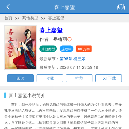
喜上嘉玺
首页
>>
其他类型
>>
喜上嘉玺
喜上嘉玺
作者：
岳椿丽
其他类型
连载中
80 万字
最新章节：
第98章 柳三娘
最后更新：2026-07-11 23:59:19
阅读
收藏
推荐
TXT下载
喜上嘉玺小说简介
前世，战死沙场后，她感觉自己的魂体被一股强大的力拉扯着离去，在挣
扎中逐渐陷入昏迷……再次醒来后，发现自己居然变成了一个六岁小娃娃，还
是个病秧子！又得知府里那个比她大三岁的书呆子，居然是自己的未婚夫！什
么，八字旺她？这……这到底是怎么回事？她觉得这辈子是上天对自己的补
偿，一起赚钱养家，过着平淡却幸福的日子，却不想……宝藏？她本人怎么不