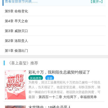
查看全部章节列表......
【展开+】
第5章 命格变化
第4章 早夭之命
第3章 威胁灭口
第2章 洛阳贵人
第1章 偷溜出门
《喜上嘉玺》推荐
彩礼十万，我和陌生总裁契约领证了
其他类型
连载
为救母，清洁工温馨用彩礼十万把自己嫁给一个陌生
男人，当天领证了。他是堂堂总裁，却扮丑扮穷，骑
着一辆破自行车就来领证。都说防火防盗防闺蜜，可
她天天就防他。“喂！女人，吃了臭豆腐必须刷
最新：
第四百一十二章 大结局下，幸福很简单
牙！”“喂！女人，马桶用了要消毒呀！”有人说，总裁
大人一表人才，不近女色，是南城所有女人的梦中情
末世降临：18楼全员恶人