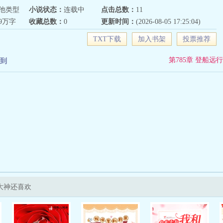
他类型
小说状态：
连载中
点击总数：
11
29万字
收藏总数：
0
更新时间：
(2026-08-05 17:25:04)
TXT下载
加入书架
投票推荐
第785章 登船远行
到
大神还喜欢