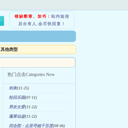
错缺断章、加书：
站内短信
后台有人,会尽快回复！
其他类型
热门点击
Categories New
剑来
(11-25)
轮回乐园
(07-11)
男欢女爱
(11-22)
蓬莱仙迹
(11-22)
四合院：众里寻她千百度
(08-06)