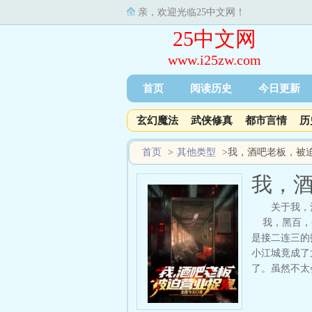
亲，欢迎光临25中文网！
25中文网
www.i25zw.com
首页
阅读历史
今日更新
玄幻魔法
武侠修真
都市言情
历
首页
>
其他类型
>
我，酒吧老板，被
我，
关于我，
我，黑百，平
是接二连三的
小江城竟成了
了。虽然不太