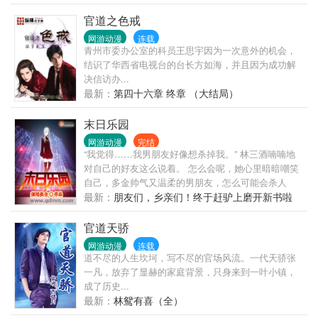
上了一条不归路。只有被它选中的人，才能看到它，
结局） 五十年轮回的终点（下）
才能进入它。而一旦被选择成为了公寓的住户，便再
官道之色戒
也没有选择了。如果想要离开公寓，就只有被它诅咒
网游动漫
连载
而杀死。在这公寓内，一旦房间的墙壁上出现了血
青州市委办公室的科员王思宇因为一次意外的机会，
字，就必须根据血字的指示，到指定的地点，在规定
结识了华西省电视台的台长方如海，并且因为成功解
日期内待满那段日子，一旦违背也一样会死。而一旦
决信访办...
到达指点地点，就会面...
最新：
第四十六章 终章 （大结局）
末日乐园
网游动漫
完结
“我觉得……我男朋友好像想杀掉我。” 林三酒喃喃地
对自己的好友这么说着。 怎么会呢，她心里暗暗嘲笑
自己，多金帅气又温柔的男朋友，怎么可能会杀人
啊。 不过她没有想到，前路上还有更大的危机在等着
最新：
朋友们，乡亲们！终于赶驴上磨开新书啦
她。因为林三酒忽然发现，世界变成了一个滚烫的末
日地狱。 －－－ 文案嘛……将就看吧哦呵呵。本文是
官道天骄
重口味无限末日，欢迎大家戳进来~~！
网游动漫
连载
道不尽的人生坎坷，写不尽的官场风流。一代天骄张
一凡，放弃了显赫的家庭背景，只身来到一叶小镇，
成了历史...
最新：
林鸳有喜（全）