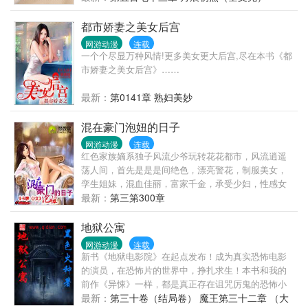
横扫全村女人！
都市娇妻之美女后宫
网游动漫
连载
一个个尽显万种风情!更多美女更大后宫,尽在本书《都
市娇妻之美女后宫》……
最新：
第0141章 熟妇美妙
混在豪门泡妞的日子
网游动漫
连载
红色家族嫡系独子风流少爷玩转花花都市，风流逍遥
荡人间，首先是是是间绝色，漂亮警花，制服美女，
孪生姐妹，混血佳丽，富家千金，承受少妇，性感女
神，影视明星..网打进。
最新：
第三第300章
地狱公寓
网游动漫
连载
新书《地狱电影院》在起点发布！成为真实恐怖电影
的演员，在恐怖片的世界中，挣扎求生！本书和我的
前作《异悚》一样，都是真正存在诅咒厉鬼的恐怖小
说，绝无人为装鬼的成分。进入这座公寓，就等于踏
最新：
第三十卷（结局卷） 魔王第三十二章 （大