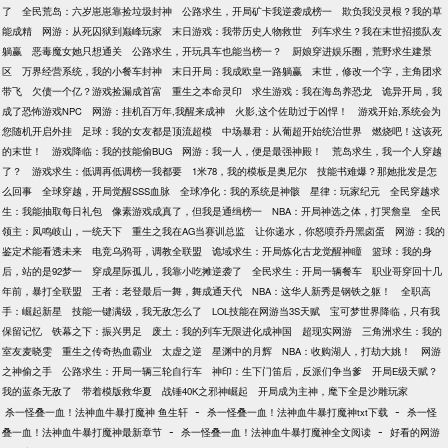
了
全民荒岛：六岁崽崽靠捡垃圾封神
公路求生，开局矿卡我逆袭成榜一
欺负我没灵根？我的草
能成精
网游：从死囚狱到巅峰玩家
末日游戏：我带历史人物救世
列车求生？我在末世招揽队友
躺赢
恶毒魔女她只想通关
公路求生，开玩具车也能当榜一？
厨娘穿进娱乐圈，荒野求生建景
区
万界经营系统，我的小餐车封神
末日开局：我成欧皇一路躺赢
末世，修改一个字，主角团求
带飞
欠债一个亿？游戏捡漏成首富
重生之本命灵印
求生游戏：我在海岛养恐龙
诡异开局，我
成了恐怖游戏NPC
网游：挂机百万年,我醒来成神
火影,这个佐助过于凶悍！
游戏开始,系统会为
您随机开启外挂
足球：我的女友都是顶流超模
中场暴君：从葡超开始统治世界
燃烧吧！这该死
的末世！
游戏降临：我的技能偷BUG
网游：我一人，便是最强神殿！
荒岛求生，我一个人穿越
了？
游戏求生：低调再低调榜一我都要
1米78，我的模板是奥尼尔
技能书难爆？那她批发是怎
么回事
全球穿越，开局觉醒SSS血脉
全球净化：我的系统是神骸
星律：玩家纪元
全民穿越求
生：我能抽取每日礼包
像素游戏成真了，但我是通缉榜一
NBA：开局神选之体，打哭詹皇
全民
领主：凤鸣岐山，一统天下
重生之我在AG当赛训总监
让你递水，你怒喷乔丹黑卤蛋
网游：我的
鉴定术能看透未来
电竞乌鸦哥，调教全联盟
诡域求生：开局炼化古龙觉醒神瞳
篮球：我的身
后，站的是92梦一
穿成星际孤儿，我靠小吃摊逆袭了
全民求生：开局一辆餐车
职业哥穿回十几
年前，暴打全联盟
王者：老登最后一舞，舞成通天代
NBA：这华人新秀是钢铁之躯！
全职高
手：崛起新星
技能一键满级，我无敌怎么了
LOL技能在网游当3S天赋
宝可梦世界降临，只有我
保留记忆
铁幕之下：振兴男足
废土：我的列车无限进化成神国
超现实网游
三角洲求生：我的
室友麦晓雯
重生之传奇热血霸业
太虚之逆
星渊中的月辉
NBA：收购湖人，打劫大姚！
网游
之神偷之手
公路求生：开局一辆三轮自行车
神印：生下门笛后，反派们争当爹
开局E级天赋？
我的蓝条无敌了
带着模版救华夏
战锤40K之邪神崛起
开局成为主神，麾下全是沙雕玩家
-
-
杀一怪叠一血！法神血牛暴打魔神 鱼生轩
杀一怪叠一血！法神血牛暴打魔神txt下载
杀一怪
-
-
叠一血！法神血牛暴打魔神最新章节
杀一怪叠一血！法神血牛暴打魔神全文阅读
好看的网游