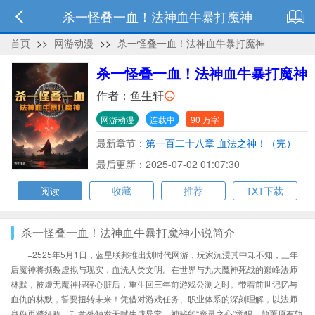
杀一怪叠一血！法神血牛暴打魔神
首页
>>
网游动漫
>>
杀一怪叠一血！法神血牛暴打魔神
杀一怪叠一血！法神血牛暴打魔神
作者：
鱼生轩
网游动漫
连载中
90 万字
最新章节：
第一百二十八章 血法之神！（完）
最后更新：2025-07-02 01:07:30
阅读
收藏
推荐
TXT下载
杀一怪叠一血！法神血牛暴打魔神小说简介
+2525年5月1日，蓝星联邦推出划时代网游，玩家沉浸其中却不知，三年
后魔神将撕裂虚拟与现实，血洗人类文明。在世界与九大魔神死战的巅峰法师
林默，被虚无魔神捏碎心脏后，重生回三年前游戏公测之时。带着前世记忆与
血仇的林默，誓要扭转未来！凭借对游戏任务、职业体系的深刻理解，以法师
身份再踏征程，却意外触发天赋生成异常。神秘的“魔灵之心”觉醒，颠覆原有轨