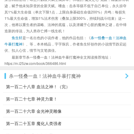
迹，赋予他未知异变的全新天赋。嗜血：击杀等级不低于自己单位，永久掠夺
其1%最大生命值（单次下限1点，上限自身基础生命值200%）共鸣：每损失
1%最大生命值，增加1%法术伤害（叠加上限300%，持续到战斗结束）这一
次，他将以重生者的谋略、法神的底蕴，以及潜藏于心脏的魔神之谜，在中缔
造新的传说，为人类存亡搏一线生机！
鱼生轩
是一名出色的小说作者，他的作品包括：《
杀一怪叠一血！法神血
牛暴打魔神
》、等，本本精品，字字珠玑，作者鱼生轩创作的小说情节跌宕起
伏、扣人心弦，情节与文笔俱佳。
最新章节杀一怪叠一血！法神血牛暴打魔神全文阅读推荐地址：
https://m.i25zw.com/book/366486.html
杀一怪叠一血！法神血牛暴打魔神
第一百二十八章 血法之神！（完）
第一百二十七章 神灵力量！
第一百二十六章 金光神灵雕像
第一百二十五章 魔化人类强者