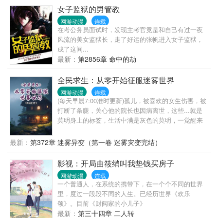
女子监狱的男管教
网游动漫
连载
在考公务员面试时，发现主考官竟是和自己有过一夜
风流的美女监狱长，走了好运的张帆进入女子监狱，
成了这间...
最新：
第2856章 命中的劫
全民求生：从零开始征服迷雾世界
网游动漫
连载
(每天早晨7:00准时更新)孤儿，被喜欢的女生伤害，被
打断了条腿，关心他的院长也因病离世，这些...就是
莫明身上的标签，生活中满是灰色的莫明，一觉醒来
竟然莫名来到了迷雾世界，不只是他一人，全世界90
多亿的人都穿越到了整个迷雾世界。在这里，一切都
最新：
第372章 迷雾异变（第一卷 迷雾灾变完结）
将从新洗牌，所有人都将以一个破败的小木屋为起
点，开启自己的求生之路。之前所谓的权力，金钱，
影视：开局曲筱绡叫我垫钱买房子
地位，名望等都是浮云，在这里，活着，才是王道。
网游动漫
连载
一个普通人，在系统的携带下，在一个个不同的世界
里，度过一段段不同的人生。已经历世界《欢乐
颂》。目前《财阀家的小儿子》
最新：
第三十四章 二人转