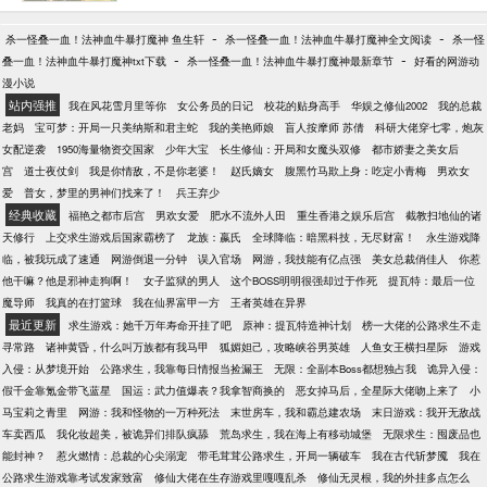
-
-
杀一怪叠一血！法神血牛暴打魔神 鱼生轩
杀一怪叠一血！法神血牛暴打魔神全文阅读
杀一怪
-
-
叠一血！法神血牛暴打魔神txt下载
杀一怪叠一血！法神血牛暴打魔神最新章节
好看的网游动
漫小说
站内强推
我在风花雪月里等你
女公务员的日记
校花的贴身高手
华娱之修仙2002
我的总裁
老妈
宝可梦：开局一只美纳斯和君主蛇
我的美艳师娘
盲人按摩师 苏倩
科研大佬穿七零，炮灰
女配逆袭
1950海量物资交国家
少年大宝
长生修仙：开局和女魔头双修
都市娇妻之美女后
宫
道士夜仗剑
我是你情敌，不是你老婆！
赵氏嫡女
腹黑竹马欺上身：吃定小青梅
男欢女
爱
普女，梦里的男神们找来了！
兵王弃少
经典收藏
福艳之都市后宫
男欢女爱
肥水不流外人田
重生香港之娱乐后宫
截教扫地仙的诸
天修行
上交求生游戏后国家霸榜了
龙族：嬴氏
全球降临：暗黑科技，无尽财富！
永生游戏降
临，被我玩成了速通
网游倒退一分钟
误入官场
网游，我技能有亿点强
美女总裁俏佳人
你惹
他干嘛？他是邪神走狗啊！
女子监狱的男人
这个BOSS明明很强却过于作死
提瓦特：最后一位
魔导师
我真的在打篮球
我在仙界富甲一方
王者英雄在异界
最近更新
求生游戏：她千万年寿命开挂了吧
原神：提瓦特造神计划
榜一大佬的公路求生不走
寻常路
诸神黄昏，什么叫万族都有我马甲
狐媚妲己，攻略峡谷男英雄
人鱼女王横扫星际
游戏
入侵：从梦境开始
公路求生，我靠每日情报当捡漏王
无限：全副本Boss都想独占我
诡异入侵：
假千金靠氪金带飞蓝星
国运：武力值爆表？我拿智商换的
恶女掉马后，全星际大佬吻上来了
小
马宝莉之青里
网游：我和怪物的一万种死法
末世房车，我和霸总建农场
末日游戏：我开无敌战
车卖西瓜
我化妆超美，被诡异们排队疯舔
荒岛求生，我在海上有移动城堡
无限求生：囤废品也
能封神？
惹火燃情：总裁的心尖溺宠
带毛茸茸公路求生，开局一辆破车
我在古代斩梦魇
我在
公路求生游戏靠考试发家致富
修仙大佬在生存游戏里嘎嘎乱杀
修仙无灵根，我的外挂多点怎么