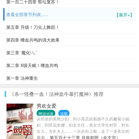
第一百二十四章 祭坛复苏！
查看全部章节列表......
【展开+】
第五章 升级！刀尖上舞蹈！
第四章 嗜血共鸣的强大效果
第三章 ‘魔化\＼’
第二章 X级天赋！嗜血共鸣
第一章 法神重生
《杀一怪叠一血！法神血牛暴打魔神》推荐
男欢女爱
网游动漫
连载
从邻居的美艳少妇，到小卖店的新婚不久的嫩菊小媳
妇，到班花朱娜，妇女主任，美女大学生村官，村长
女儿，乡长夫人……一步步向上般，走了一道美女的
阶梯，攀岩着更高耸的峰峦叠嶂。我们的口号是——
最新：
第五百七十三章 月痕初照（全文完）