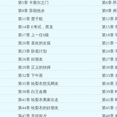
第5章 卡塞尔之门
第6章 
第8章 异国他乡
第9章 
第11章 楚子航
第12章
第14章 E考试，黑龙
第15章
第17章 上一任S级
第18章
第20章 喜欢的女孩
第21章
第23章 卧底计划
第24章
第26章 好朋友
第27章
第29章 正义的抉择
第30章
第32章 下午茶
第33章
第35章 绘梨衣想见网友
第36章
第38章 白王血裔
第39章
第41章 绘梨衣离家出走
第42章
第44章 绘梨衣的好朋友
第45章
第47章 开战前夕
第48章