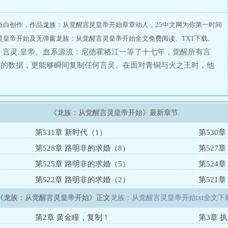
鱼白创作，作品龙族：从觉醒言灵皇帝开始章章动人，25中文网为你第一时间
灵皇帝开始及无弹窗龙族：从觉醒言灵皇帝开始全文免费阅读、TXT下载。
：言灵.皇帝。血系源流：尼德霍格江一等了十七年，觉醒所有言
种的数据，更能够瞬间复制任何言灵。在面对青铜与火之王时，他
山之王时，他觉醒了太古权柄。在日本分部，他带着楚子航和凯撒
王的诅咒中拯救出来。当有一天，校董会终于醒悟过觉得作为S
危言灵。、、
《龙族：从觉醒言灵皇帝开始》最新章节
第531章 新时代（1）
第530
第528章 路明非的求婚（8）
第527
第525章 路明非的求婚（5）
第524
第522章 路明非的求婚（2）
第521
《龙族：从觉醒言灵皇帝开始》正文
龙族：从觉醒言灵皇帝开始txt全文下
第2章 黄金瞳，复制！
第3章 