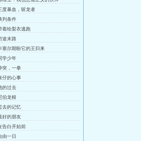
 三度暴血，斩龙者
 谈判条件
 带着绘梨衣逃跑
 穷途末路
 卡塞尔期盼它的王归来
 同学少年
 冲突，一拳
 衰仔的心事
 他的过去
 尼伯龙根
 过去的记忆
 最好的朋友
 在告白开始前
 自由一日