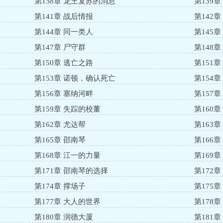
第138章 龙王复苏的消息
第139
第141章 战后情报
第142
第144章 同一类人
第145
第147章 尸守群
第148章 n
第150章 逃亡之路
第151章 s
第153章 诺顿，确认死亡
第154
第156章 塞纳河畔
第157
第159章 失踪的校董
第160
第162章 尤达帮
第163
第165章 邵南琴
第166
第168章 江一的力量
第169章
第171章 邵南琴的选择
第172
第174章 撑场子
第175
第177章 大人的世界
第178
第180章 润德大厦
第181