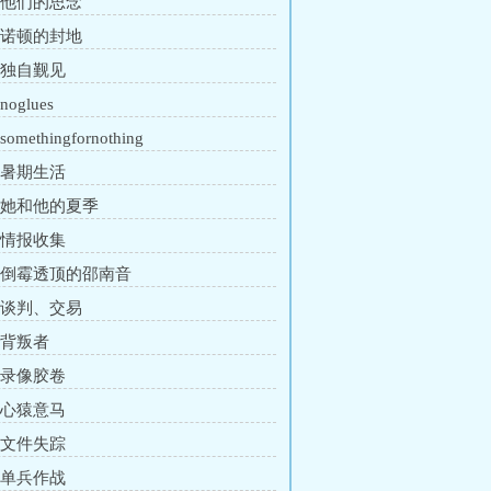
章 他们的思念
章 诺顿的封地
章 独自觐见
oglues
omethingfornothing
章 暑期生活
章 她和他的夏季
章 情报收集
章 倒霉透顶的邵南音
章 谈判、交易
 背叛者
章 录像胶卷
章 心猿意马
章 文件失踪
章 单兵作战