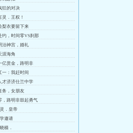
 疯狂的对决
 言灵．王权！
 绘梨衣要留下来
 赴约，时间零VS刹那
 明治神宫，婚礼
 天涯海角
 一亿赏金，路明非
 江一：我赶时间
 人才济济仕兰中学
 任务，女朋友
 零，路明非鼓起勇气
言灵．皇帝
入学邀请
苏晓樯．