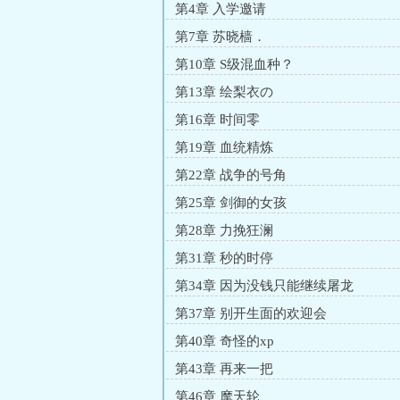
第4章 入学邀请
第7章 苏晓樯．
第10章 S级混血种？
第13章 绘梨衣の
第16章 时间零
第19章 血统精炼
第22章 战争的号角
第25章 剑御的女孩
第28章 力挽狂澜
第31章 秒的时停
第34章 因为没钱只能继续屠龙
第37章 别开生面的欢迎会
第40章 奇怪的xp
第43章 再来一把
第46章 摩天轮