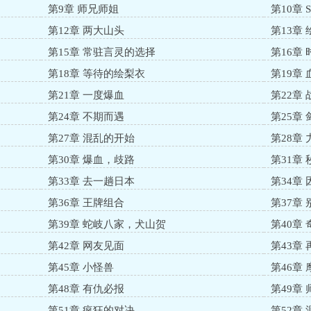
第9章 师兄师姐
第10章
第12章 两大山头
第13章
第15章 常驻言灵的选择
第16章
第18章 等待的绘梨衣
第19章
第21章 一度爆血
第22章
第24章 不期而遇
第25章
第27章 混乱的开始
第28章
第30章 爆血，歧路
第31章
第33章 去一趟日本
第34章
第36章 王牌组合
第37章
第39章 蛇岐八家，犬山贺
第40章 
第42章 网友见面
第43章
第45章 小怪兽
第46章
第48章 有仇必报
第49章
第51章 疯狂的对决
第52章