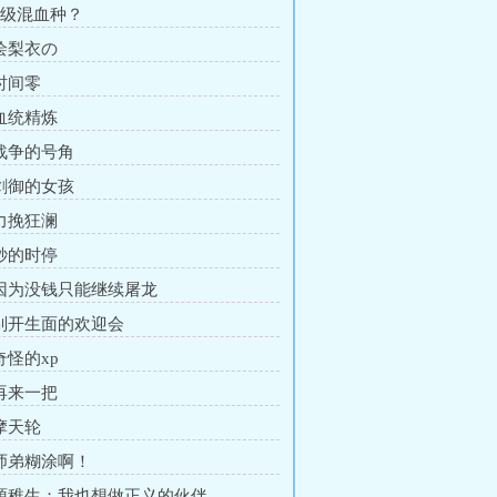
 S级混血种？
 绘梨衣の
 时间零
 血统精炼
 战争的号角
 剑御的女孩
 力挽狂澜
 秒的时停
 因为没钱只能继续屠龙
 别开生面的欢迎会
奇怪的xp
 再来一把
 摩天轮
 师弟糊涂啊！
 源稚生：我也想做正义的伙伴