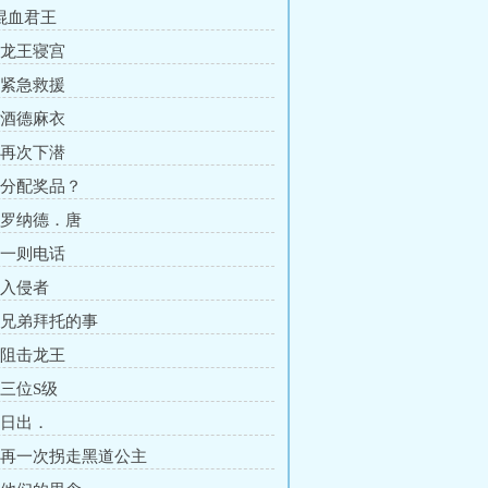
 混血君王
章 龙王寝宫
章 紧急救援
章 酒德麻衣
章 再次下潜
章 分配奖品？
章 罗纳德．唐
章 一则电话
 入侵者
章 兄弟拜托的事
章 阻击龙王
 三位S级
 日出．
章 再一次拐走黑道公主