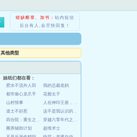
错缺断章、加书：
站内短信
后台有人,会尽快回复！
其他类型
妹纸们都在看：
肥水不流外人田
我的总裁老妈
都市偷心龙爪手
花都太子
山村情事
人在神印王座，但觉醒双生武魂了
道士不好惹
这不是我认识的阿拉德呀
四合院：重生之最牛傻柱
穿越六零年代之狩猎传奇
圈养辅助计划
超维术士
不是反派作精吗，怎么天天撒娇
快穿：老婆自动送上门，他爱了