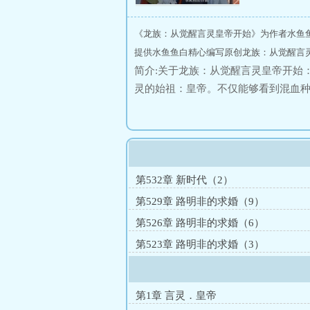
《龙族：从觉醒言灵皇帝开始》为作者水鱼
提供水鱼鱼白精心编写原创龙族：从觉醒言
简介:关于龙族：从觉醒言灵皇帝开始
灵的始祖：皇帝。不仅能够看到混血
复制莱茵和龙王对轰。在面对大地与
组成接亲团拐走黑道公主，将女孩从白
级的江一不受控制，他早已经浑身高
第532章 新时代（2）
第529章 路明非的求婚（9）
第526章 路明非的求婚（6）
第523章 路明非的求婚（3）
第1章 言灵．皇帝