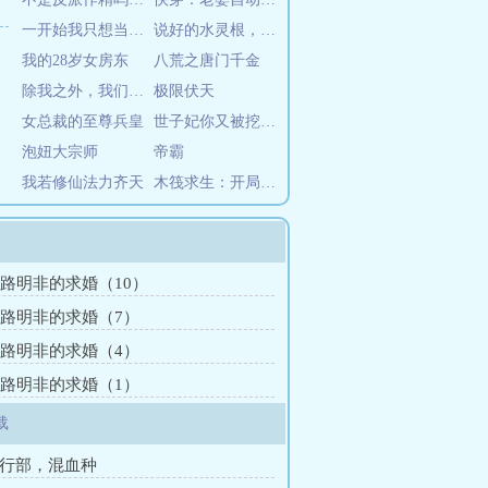
一开始我只想当个演员
说好的水灵根，你批量生产神器？
我的28岁女房东
八荒之唐门千金
除我之外，我们全家都是BOSS
极限伏天
女总裁的至尊兵皇
世子妃你又被挖墙脚了莫非雨
泡妞大宗师
帝霸
我若修仙法力齐天
木筏求生：开局垂钓女武神
章 路明非的求婚（10）
章 路明非的求婚（7）
章 路明非的求婚（4）
章 路明非的求婚（1）
载
执行部，混血种