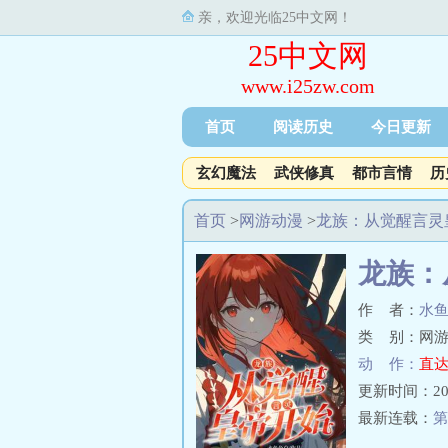
亲，欢迎光临25中文网！
25中文网
www.i25zw.com
首页
阅读历史
今日更新
玄幻魔法
武侠修真
都市言情
历
首页
>
网游动漫
>
龙族：从觉醒言灵
龙族：
作 者：
水
类 别：网游
动 作：
直达
更新时间：2026-
最新连载：
第