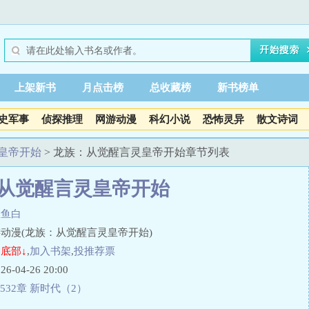
上架新书
月点击榜
总收藏榜
新书榜单
史军事
侦探推理
网游动漫
科幻小说
恐怖灵异
散文诗词
皇帝开始
> 龙族：从觉醒言灵皇帝开始章节列表
从觉醒言灵皇帝开始
鱼鱼白
动漫(龙族：从觉醒言灵皇帝开始)
底部↓
,
加入书架
,
投推荐票
04-26 20:00
532章 新时代（2）