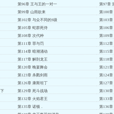
第96章 王与王的一对一
第97章
第99章 山雨欲来
第100
第102章 与众不同的S级
第103
第105章 蛇群死侍
第106
第108章 次代种
第109
第111章 罪与罚
第112
第114章 暗潮涌动
第115
第117章 解剖龙王
第118
第120章 晚宴舞会
第121章
第123章 杀戮剑雨
第124
第126章 康斯坦丁
第127
之下
第129章 死斗战场
第130章
第132章 火焰君王
第133章
第135章 诺顿．
第136