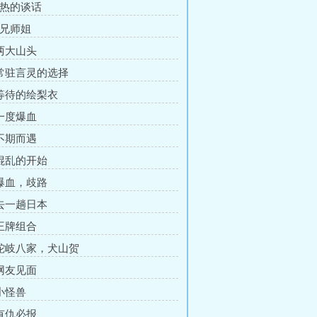
昂热的谈话
师兄师姐
 两大山头
 常驻言灵的选择
 等待的绘梨衣
 一度爆血
 不期而遇
 混乱的开始
 爆血，歧路
 去一趟日本
 王牌组合
 蛇岐八家，犬山贺
 网友见面
 小怪兽
 有仇必报