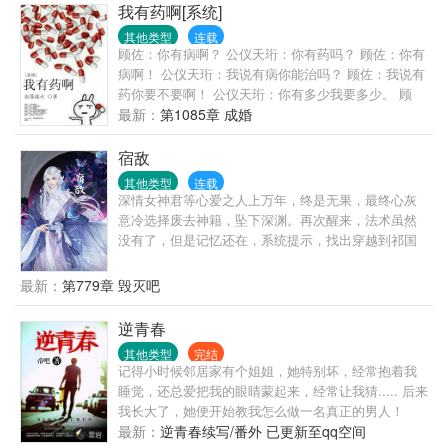
友情提示一下，我们的员工在工作中一般是通过自我
我有药啊[系统]
奉献与牺牲，培养渣攻的依赖性，一步步让渣攻离不
其他类型
连载
开……池小池：哦。身败名裂算多少后悔值？跌落神
顾佐：你有病啊？ 公仪天珩：你有药吗？ 顾佐：你有
坛算多少后悔值？求而不得算多少后悔值？娄影：
病啊！ 公仪天珩：我说有病你能治吗？ 顾佐：我说有
……1、1v1,he,绅士温柔忠犬攻x皮这一下很开心受。
药你要不要啊！ 公仪天珩：你有多少我要多少。 顾
攻是系统，不切片，虐渣的归虐渣，恋爱的归恋爱；
佐：你要多少我有多少。 公仪天珩：那就都拿来吧。
最新：
第1085章 成婚
2、没肉，拉灯大法好；3、苏爽白甜无逻辑，和反派
顾佐：…… 简单地说，胆小怕死的受穿越后一直想尽
画风不同，慎入4、作者原号【发呆的樱桃子】，因为
办法要活下去，他有个金手指叫做炼药系统，可惜没
宿敌
犯了严重错误，已笔名自杀。现号【骑鲸南去】，请
有药材，升级不能；大陆上超级世家的长子嫡孙智商
其他类型
连载
关注微博【晋江-骑鲸南去】
超群却修炼天赋太差，可惜炼药师太难培养，不能只
深情女神君等心爱之人上万年，终是无果，最终心灰
为他一人服务，但可以调动的药材大把。两个人一个
意冷选择废去神籍，坠下深渊。再次醒来，法术虽然
有病，一个有药，于是，有病的包养了有药的，大家
没有了，但是记忆还在，系统提示，找出穿越到祁国
都好。 【注意事项】： ①大长篇，升级流； ②世界
的五位现代人，并送她们回去，可让她心爱之人，在
观设定是弱肉强食； ③大家和平讨论别掐架啊，咱们
凡间与她相守一生，圆了她苦苦等待这上万年的心
最新：
第779章 毁灭吧
都是讲道理的人么么哒！
愿。她虽半信半疑，却不肯放过一丝能寻到他的机
会，于是她便开始筹谋，使自己的人力变得强大，以
逆青春
便寻到那所谓的现代人。可当自己心爱之人出现在眼
其他类型
完结
前时，她只觉得上天跟自己开了个天大的玩笑，自己
记得小时候邻居家有个姐姐，她特别坏，经常抱着我
心心念念之人的身份，居然天界的死对头魔界尊主，
睡觉，还总爱把我的眼睛蒙起来，经常让我猜..... 后来
这下自己该如何面对他。
我长大了，她便开始教我怎么做一名真正的男人！
最新：
逆青春续写/番外 已更新至qq空间