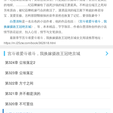
的地狱。…………纪苭卿嫁给了战死沙场的端王萧庭风。不料这位端王之死却
另有原由，被纪苭卿机缘巧合的救活了。潇洒温润的端王殿下将媳妇奉若珍
宝，宠爱至极。岂料那阴翳狠辣的皇帝居然也恢复了记忆，要强取豪夺？
白墨清秋
是一名出色的小说作者，他的作品包括：《
宫斗谁爱斗谁斗，我
换嫁摄政王冠绝京城
》、等，本本精品，字字珠玑，作者白墨清秋创作的小说
情节跌宕起伏、扣人心弦，情节与文笔俱佳。
最新章节宫斗谁爱斗谁斗，我换嫁摄政王冠绝京城全文阅读推荐地址：
https://m.i25zw.com/book/362618.html
宫斗谁爱斗谁斗，我换嫁摄政王冠绝京城
第324章 尘埃落定2
第323章 尘埃落定
第322章 方寸之间
第321章 并不都是演的
第320章 不可置信