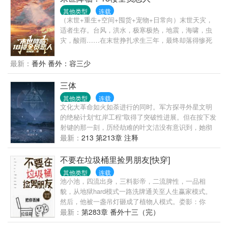
人。而她说，他粗狂丑陋，又穷又闷骚直到真相大
其他类型
连载
白……天，温馨，你家老公的胡子飞了！天，温馨，
（末世+重生+空间+囤货+宠物+日常向）末世天灾，
你家老公脸上的刀疤移位了！天，温馨你家老公开的
适者生存。台风，洪水，极寒极热，地震，海啸，虫
竟然是迈巴赫！天，你家老公不是助理，他才是总
灾，酸雨……在末世挣扎求生三年，最终却落得惨死
裁！温馨看着人群中簇拥的俊美男人，攥紧拳头……
的姜宁，重生到末世前三天抢占先机夺回空间，开启
疯狂囤货模式。买买买，囤囤囤，找回前世救她性命
最新：
番外 番外：容三少
的狗子。磨好刀，囤好粮，挨个收拾渣男贱女们，有
仇报仇有恩报恩。当天灾来临，她右手握刀左手撸
三体
狗，在文明丧失道德沦陷的末世中乘风破浪！
其他类型
连载
文化大革命如火如荼进行的同时。军方探寻外星文明
的绝秘计划“红岸工程”取得了突破性进展。但在按下发
射键的那一刻，历经劫难的叶文洁没有意识到，她彻
底改变了人类的命运。地球文明向宇宙发出的第一声
最新：
213 第213章 注释
啼鸣，以太阳为中心，以光速向宇宙深处飞驰…… 四
光年外，“三体文明”正苦苦挣扎——三颗无规则运行的
不要在垃圾桶里捡男朋友[快穿]
太阳主导下的百余次毁灭与重生逼迫他们逃离母星。
其他类型
连载
而恰在此时。他们接收到了地球发来的信息。在运用
池小池，四流出身，三料影帝，二流脾性，一品相
超技术锁死地球人的基础科学之后。三体人庞大的宇
貌，从地狱hard模式一路洗牌通关至人生赢家模式。
宙舰队开始向地球进发…… 人类的末日悄然来临。
然后，他被一盏吊灯砸成了植物人模式。娄影：你
好，渣攻回收系统了解一下。本系统以渣攻的悔意值
最新：
第283章 番外十三（完）
为计量单位，每积攒一百悔意值即可脱离当前世界。