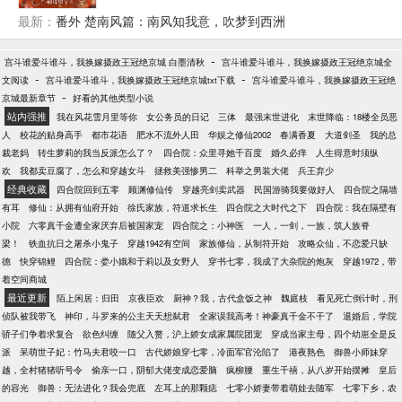
她，傅景年暴怒，然后，他睁开了眼睛。……慕青就
访节目上！谢与慈：我对国家的贡献还远远不够。
只为给亲生女儿铲除后患。重活一世的程瑶，不再懦
纳闷了，怎么每次冤种霸总，都长得一个样？
最新：
番外 楚南风篇：南风知我意，吹梦到西洲
弱，捋起袖子就是干！做生意、成富商，买房子搞投
资，嫁军官，打脸假千金，小日子过得悠哉悠哉~谁让
-
宫斗谁爱斗谁斗，我换嫁摄政王冠绝京城 白墨清秋
宫斗谁爱斗谁斗，我换嫁摄政王冠绝京城全
她不爽，她就教谁做人。——权家九爷。18岁入伍，
-
-
文阅读
宫斗谁爱斗谁斗，我换嫁摄政王冠绝京城txt下载
宫斗谁爱斗谁斗，我换嫁摄政王冠绝
28岁功成名就时脱下戎装换西装，开始下海经商，谁
-
京城最新章节
好看的其他类型小说
料竟然一不小心就成了商业界巨鳄！让无数少女趋之
站内强推
我在风花雪月里等你
女公务员的日记
三体
最强末世进化
末世降临：18楼全员恶
若鹜。但谁都知道权九爷择偶标准很严格。他不喜欢
人
校花的贴身高手
都市花语
肥水不流外人田
华娱之修仙2002
春满香夏
大道剑圣
我的总
比自己小三岁以下的女孩子，也不喜欢太漂亮的女孩
裁老妈
转生萝莉的我当反派怎么了？
四合院：众里寻她千百度
婚久必痒
人生得意时须纵
子。初次相见，权九爷对程瑶的评价：“年纪小，幼
欢
我都卖豆腐了，怎么和穿越女斗
拯救美强惨男二
科举之男装大佬
兵王弃少
稚，有代沟且红颜祸水。”后来，有人看到高高在上的
经典收藏
四合院回到五零
顾渊修仙传
穿越亮剑卖武器
民国游骑我要做好人
四合院之隔墙
权九爷居然单膝跪在程瑶面前，眼尾微红的求婚：“阿
有耳
修仙：从拥有仙府开始
徐氏家族，符道求长生
四合院之大时代之下
四合院：我在隔壁有
瑶，我大你10岁又如何？年纪大的男人知冷知热，以
小院
六零真千金遭全家厌弃后被国家宠
四合院之：小神医
一人，一剑，一族，筑人族脊
后你让我往东，我绝不往西，你玩我往北，我绝不往
梁！
铁血抗日之屠杀小鬼子
穿越1942有空间
家族修仙，从制符开始
攻略众仙，不恋爱只缺
南！一切唯夫人是从。”婚后，权九爷恨不得拿个喇叭
德
快穿锦鲤
四合院：娄小娥和于莉以及女野人
穿书七零，我成了大杂院的炮灰
穿越1972，带
昭告天下，“我老婆天下第一漂亮。”自此之后，权九言
着空间商城
的人生目标只剩下一个：宠她宠她还是宠她！
最近更新
陌上闲居：归田
京夜臣欢
厨神？我，古代盒饭之神
魏庭枝
看见死亡倒计时，刑
侦队被我带飞
神印，斗罗来的公主天天想弑君
全家误我高考！神豪真千金不干了
退婚后，学院
骄子们争着求复合
欲色纠缠
随父入赘，沪上娇女成家属院团宠
穿成当家主母，四个幼崽全是反
派
呆萌世子妃：竹马夫君咬一口
古代娇娘穿七零，冷面军官沦陷了
港夜熟色
御兽小师妹穿
越，全村猪猪听号令
偷亲一口，阴郁大佬变成恋爱脑
疯柳腰
重生千禧，从八岁开始摆摊
皇后
的容光
御兽：无法进化？我会兜底
左耳上的那颗痣
七零小娇妻带着萌娃去随军
七零下乡，农