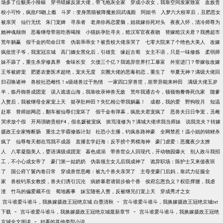
场多了位貌美小辣椒
穿书错嫁反派大佬，带飞炮灰全家
穿成小农女，我靠空间发家致富
血族贵
校小可怜，疯批F5吻上瘾
斗罗：变身黑猫被降魔捡回武魂殿
阿姐书
入梦六大校草后，丑肥恶女
被亲哭
仙行无忧
朱门宠婢
寻亲者
老弟你再恋爱脑，姐就嫁你死对头
夜夜入怀，清冷师尊为
她神魂颠倒
恶毒继母带崽吃香喝辣
小猫妖孕肚寻夫，糙汉军官夜夜吻
替嫁糙汉夫君？我携超市
荒年躺赢
假千金的苟命日常
伪装乖乖女？被贵校大佬亲哭了
七零大院来了个绝色大美人
改嫁
疯批世子爷，我宠冠京城
高门嫡女黑化后，引雄竞
缘起古蜀
女主不语，只是一味修炼
柔弱师
妹不舔了，重生杀穿修真界
食味长安
欠债三个亿？我诡异世界打工暴富
外室进门？带嫁妆改嫁
王爷被娇宠
肥婆农妻医术超绝，宠夫无度
京圈大佬的恶毒初恋，重生了
华夏无神？满级大佬回
归召唤诸神
兽校社恐雌性！s级雄兽过于热情
一家四口穿兽世，崽带异能来种田
满级大佬五岁
半，炼丹御兽成团宠
误入诡道山海，我靠收录神兽无敌
荒年我通古今，顿顿饱餐馋死仇家
随爹
入赘后，我被继母全家宠上天
挺孕肚种田？失忆相公带我躺赢！
成都，我的爱
野狗咬月
知温
赴寒
替师姐网恋，翻车被仙尊们宠坏了
假千金有弹幕，疯批夫君宠疯了
恶兽夫日日争宠，丑雌
哭求放个假
开局强吻贵校F4，假名媛被宠疯
挨骂涨修为？满城大佬求我当师妹
说我克夫？转嫁
摄政王全家悔断肠
重生之学霸修炼计划
社恐小主播，钓疯各路神豪
全网禁惹！温小姐的锦鲤杀
疯了
仙尊每天都在骂我不成器
直播玄学赶海：反手捞个男模海神
豪门虐爱：恶魔夜少太撩
人
八零凝脂美人，婴语满级成团宠
暮色成溺
带兽世众人回现代，开动物园爆火
别人政斗我招
工，不小心成女帝了
豪门第一姑奶奶
伪装领主女儿后我成神了
诡异职场：陈护士又来值夜班
了
国公府丫鬟内卷日常
穿成兽世恶雌：被九个兽夫亲哭了
主母变豪门后妈，靠武力征服全
家
兽校钓系女教授，兽夫们诱引沉沦
病娇暴君请留步偷个香
侯府忘恩负义？权臣撑腰，我虐
渣
竹马的偏爱藏不住
蜀地酱事
妹宝随爸入赘，反被继兄们宠上天
穿成秀才之女
-
宫斗谁爱斗谁斗，我换嫁摄政王冠绝京城 白墨清秋
宫斗谁爱斗谁斗，我换嫁摄政王冠绝京城txt
-
-
下载
宫斗谁爱斗谁斗，我换嫁摄政王冠绝京城最新章节
宫斗谁爱斗谁斗，我换嫁摄政王冠绝
-
京城全文阅读
好看的其他类型小说