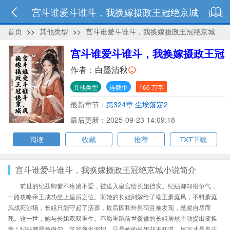
宫斗谁爱斗谁斗，我换嫁摄政王冠绝京城
首页
>>
其他类型
>>
宫斗谁爱斗谁斗，我换嫁摄政王冠绝京城
宫斗谁爱斗谁斗，我换嫁摄政王冠
绝京城
作者：
白墨清秋
其他类型
连载中
166 万字
最新章节：
第324章 尘埃落定2
最后更新：2025-09-23 14:09:18
阅读
收藏
推荐
TXT下载
宫斗谁爱斗谁斗，我换嫁摄政王冠绝京城小说简介
前世的纪苭卿爹不疼娘不爱，被送入皇宫给长姐挡灾。纪苭卿却很争气，
一路攻略帝王成功坐上皇后之位。而她的长姐则嫁给了端王萧庭风，不料萧庭
风战死沙场，长姐只能守起了活寡，最后因和外男苟且被发现，悬梁自尽而
死。这一世，她与长姐双双重生。不愿重蹈前世覆辙的长姐居然主动提出要换
亲！纪苭卿唇角微勾，笑容愈发深切。只是她的长姐却不知道，皇宫才是真正