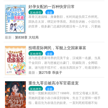
好孕女配的一百种快穿日常
其他类型
连载
慕青沉迷搞钱，身兼数职，长时间超负荷工作猝死。
因执念太深，绑定好孕系统。系统告诉她，小说衍生
的世界，很多豪门总裁到死都没有一儿半女，只要她
帮那些冤种总裁们生下继承人，就能获取功德。功德
积攒到一定数值，就能移民到高纬度星球养老。养老
最新：
第838章 大结局
生活包括永恒的青春、用不尽的财富及无穷尽生命。
慕青星星眼：她答应了！冤种一：身为千亿总裁，顾
投喂星际网民，军舰上交国家暴富
予安却患有恐女症。本以为这偌大家产，只能便宜一
其他类型
连载
表三千里的表亲。直到遇见慕青，他非但没有发病，
谢与慈是君家培养的完美千金，汉城第一名媛。当真
反而想整天黏着她。冤种二：游戏里，陆时奕是榜一
千金回归，谢与慈被赶出豪门，联姻取消，全网唱
大神，拥有无数迷妹迷弟。游戏外，陆时奕是商界新
衰。谢与慈不慌不忙，收拾东西回乡下，吃着清粥小
秀。可惜，他对女人有接触性过敏症，只能把亿万资
菜逛小菜园，无聊拿出手机直播农村生活。粉丝忽然
最新：
第275章 乖孩子
产交给堂外甥。慕青的出现，让他发现，原来这世界
9999万+！她的直播意外通到了星际，那里高度发达，
存在他能触碰的女孩，就算不择手段，他也要得到
却极度缺乏绿色植物。谢与慈直播里的植物震惊全星
重生九零后被高冷军官霸道宠
她！冤种三：傅景年车祸，成了植物人。本以为，下
际，星际网民疯狂打赏，只为尝一口葡萄！直播结束
半生只能昏迷不醒。有天，家里来了个小护工，精心
其他类型
连载
后，打赏过万亿，购物商城开通，谢与慈点进去一
程瑶一觉醒来就回到了1998年。前世父母被人害死。
照顾他，给他读报纸、讲各种冷笑话，甚至吐槽一些
看，里面售卖的居然是宇宙飞船、宇宙军舰、机甲战
而她则是被小叔小婶卖到缅甸，失去了左肾和一根手
琐事……他开始期待新的一天，这样就可以听到她叽
车？果断买下来上交国家！不久后，大家发现，全网
指，最后沦为农场主的奴隶。一直到死程瑶都不知
叽喳喳的声音。但，好景不长，私生子弟弟竟想辞退
黑的假千金谢与慈出现在了首都电视台的黄金时段采
道，原来她是被掉包的大院真千金，小叔小婶卖掉她