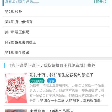
查看全部章节列表......
【展开+】
第5章 验身
第4章 身中催情香
第3章 端王假死
第2章 嫁死去的端王
第1章 重生换嫁
《宫斗谁爱斗谁斗，我换嫁摄政王冠绝京城》推荐
彩礼十万，我和陌生总裁契约领证了
其他类型
连载
为救母，清洁工温馨用彩礼十万把自己嫁给一个陌生
男人，当天领证了。他是堂堂总裁，却扮丑扮穷，骑
着一辆破自行车就来领证。都说防火防盗防闺蜜，可
她天天就防他。“喂！女人，吃了臭豆腐必须刷
最新：
第四百一十二章 大结局下，幸福很简单
牙！”“喂！女人，马桶用了要消毒呀！”有人说，总裁
大人一表人才，不近女色，是南城所有女人的梦中情
末世降临：18楼全员恶人