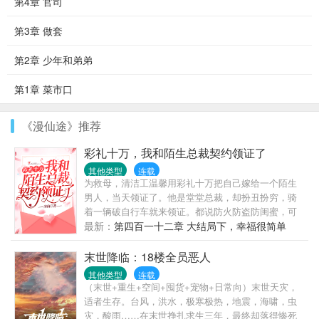
第4章 官司
第3章 做套
第2章 少年和弟弟
第1章 菜市口
《漫仙途》推荐
彩礼十万，我和陌生总裁契约领证了
其他类型
连载
为救母，清洁工温馨用彩礼十万把自己嫁给一个陌生
男人，当天领证了。他是堂堂总裁，却扮丑扮穷，骑
着一辆破自行车就来领证。都说防火防盗防闺蜜，可
她天天就防他。“喂！女人，吃了臭豆腐必须刷
最新：
第四百一十二章 大结局下，幸福很简单
牙！”“喂！女人，马桶用了要消毒呀！”有人说，总裁
大人一表人才，不近女色，是南城所有女人的梦中情
末世降临：18楼全员恶人
人。而她说，他粗狂丑陋，又穷又闷骚直到真相大
其他类型
连载
白……天，温馨，你家老公的胡子飞了！天，温馨，
（末世+重生+空间+囤货+宠物+日常向）末世天灾，
你家老公脸上的刀疤移位了！天，温馨你家老公开的
适者生存。台风，洪水，极寒极热，地震，海啸，虫
竟然是迈巴赫！天，你家老公不是助理，他才是总
灾，酸雨……在末世挣扎求生三年，最终却落得惨死