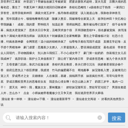
异世界打工暴富
外室进门？带嫁妆改嫁王爷被娇宠
肥婆农妻医术超绝，宠夫无度
京圈大佬的恶
毒初恋，重生了
华夏无神？满级大佬回归召唤诸神
兽校社恐雌性！s级雄兽过于热情
一家四口
穿兽世，崽带异能来种田
满级大佬五岁半，炼丹御兽成团宠
误入诡道山海，我靠收录神兽无
敌
荒年我通古今，顿顿饱餐馋死仇家
随爹入赘后，我被继母全家宠上天
挺孕肚种田？失忆相公
带我躺赢！
成都，我的爱
野狗咬月
知温赴寒
替师姐网恋，翻车被仙尊们宠坏了
假千金有弹
幕，疯批夫君宠疯了
恶兽夫日日争宠，丑雌哭求放个假
开局强吻贵校F4，假名媛被宠疯
挨骂涨
修为？满城大佬求我当师妹
说我克夫？转嫁摄政王全家悔断肠
重生之学霸修炼计划
社恐小主
播，钓疯各路神豪
全网禁惹！温小姐的锦鲤杀疯了
仙尊每天都在骂我不成器
直播玄学赶海：反
手捞个男模海神
豪门虐爱：恶魔夜少太撩人
八零凝脂美人，婴语满级成团宠
暮色成溺
带兽世
众人回现代，开动物园爆火
别人政斗我招工，不小心成女帝了
豪门第一姑奶奶
伪装领主女儿后
我成神了
诡异职场：陈护士又来值夜班了
国公府丫鬟内卷日常
穿成兽世恶雌：被九个兽夫亲哭
了
主母变豪门后妈，靠武力征服全家
兽校钓系女教授，兽夫们诱引沉沦
病娇暴君请留步偷个
香
侯府忘恩负义？权臣撑腰，我虐渣
竹马的偏爱藏不住
蜀地酱事
妹宝随爸入赘，反被继兄们
宠上天
穿成秀才之女
京婚缠欢
人在秦国，基建，搞钱两手抓
妹崽疯狂作死，哥哥勾皇帝兜
底
穿成京圈权贵男主的恶毒前女友
我是负心渣女啊！你怎么吻上来了
奶团三岁半，鬼肉一口
干！
渡天光
神印：我，魔族太女，重铸魔族！
娇软妹宝随军后，禁欲军官沦陷了
男朋友都是
人外，怎么办？
点金
小师妹她带着魔修少主又争又抢
我在诡异世界开火葬场
-
-
-
-
漫仙途 拿一杯铁
漫仙途txt下载
漫仙途最新章节
漫仙途全文阅读
好看的其他类型小
说
搜索