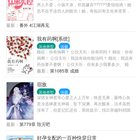
男人不爱，小孩不亲，邻居嫌弃??????爱咱咱滴！她
也不在乎这些人的眼光！她，有知识有文化有背景，
还长的美。发家致富搞事业，才是正事！只是······这男
人怎么越看越顺眼了？这小孩怎么也有点可爱呢？后
最新：
番外 4江湖再见
来，她提出离婚。那个对她历来冷漠的男人红了
眼，“不离！我喜欢你，很久以前···就喜欢！”
我有药啊[系统]
其他类型
连载
顾佐：你有病啊？ 公仪天珩：你有药吗？ 顾佐：你有
病啊！ 公仪天珩：我说有病你能治吗？ 顾佐：我说有
药你要不要啊！ 公仪天珩：你有多少我要多少。 顾
佐：你要多少我有多少。 公仪天珩：那就都拿来吧。
最新：
第1085章 成婚
顾佐：…… 简单地说，胆小怕死的受穿越后一直想尽
办法要活下去，他有个金手指叫做炼药系统，可惜没
宿敌
有药材，升级不能；大陆上超级世家的长子嫡孙智商
其他类型
连载
超群却修炼天赋太差，可惜炼药师太难培养，不能只
深情女神君等心爱之人上万年，终是无果，最终心灰
为他一人服务，但可以调动的药材大把。两个人一个
意冷选择废去神籍，坠下深渊。再次醒来，法术虽然
有病，一个有药，于是，有病的包养了有药的，大家
没有了，但是记忆还在，系统提示，找出穿越到祁国
都好。 【注意事项】： ①大长篇，升级流； ②世界
的五位现代人，并送她们回去，可让她心爱之人，在
观设定是弱肉强食； ③大家和平讨论别掐架啊，咱们
凡间与她相守一生，圆了她苦苦等待这上万年的心
最新：
第779章 毁灭吧
都是讲道理的人么么哒！
愿。她虽半信半疑，却不肯放过一丝能寻到他的机
会，于是她便开始筹谋，使自己的人力变得强大，以
好孕女配的一百种快穿日常