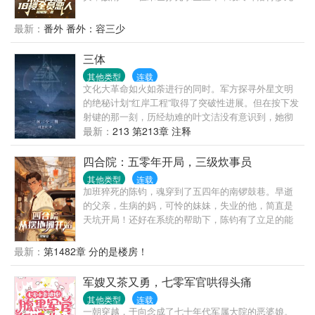
裁！温馨看着人群中簇拥的俊美男人，攥紧拳头……
的姜宁，重生到末世前三天抢占先机夺回空间，开启
疯狂囤货模式。买买买，囤囤囤，找回前世救她性命
最新：
番外 番外：容三少
的狗子。磨好刀，囤好粮，挨个收拾渣男贱女们，有
仇报仇有恩报恩。当天灾来临，她右手握刀左手撸
三体
狗，在文明丧失道德沦陷的末世中乘风破浪！
其他类型
连载
文化大革命如火如荼进行的同时。军方探寻外星文明
的绝秘计划“红岸工程”取得了突破性进展。但在按下发
射键的那一刻，历经劫难的叶文洁没有意识到，她彻
底改变了人类的命运。地球文明向宇宙发出的第一声
最新：
213 第213章 注释
啼鸣，以太阳为中心，以光速向宇宙深处飞驰…… 四
光年外，“三体文明”正苦苦挣扎——三颗无规则运行的
四合院：五零年开局，三级炊事员
太阳主导下的百余次毁灭与重生逼迫他们逃离母星。
其他类型
连载
而恰在此时。他们接收到了地球发来的信息。在运用
加班猝死的陈钧，魂穿到了五四年的南锣鼓巷。早逝
超技术锁死地球人的基础科学之后。三体人庞大的宇
的父亲，生病的妈，可怜的妹妹，失业的他，简直是
宙舰队开始向地球进发…… 人类的末日悄然来临。
天坑开局！还好在系统的帮助下，陈钧有了立足的能
力。面对院里的众禽，陈钧本着小亏不搭理，大亏送
监狱的理念，开局便把贾张氏送了进去。一大爷搞道
最新：
第1482章 分的是楼房！
德绑架？直接怼。傻柱想暴起揍人？来来来，看谁得
拳头硬。棒梗还没出生？好，你干脆别出生了。
军嫂又茶又勇，七零军官哄得头痛
其他类型
连载
一朝穿越，于向念成了七十年代军属大院的恶婆娘。