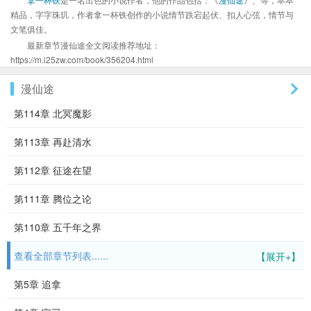
精品，字字珠玑，作者拿一杯铁创作的小说情节跌宕起伏、扣人心弦，情节与
文笔俱佳。
最新章节漫仙途全文阅读推荐地址：
https://m.i25zw.com/book/356204.html
漫仙途
第114章 北冥魔影
第113章 再赴清水
第112章 征途在望
第111章 腾位之论
第110章 五千年之界
查看全部章节列表......
【展开+】
第5章 追拿