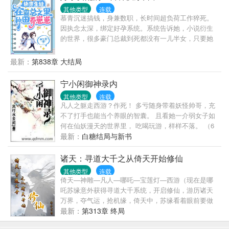
便寻到那所谓的现代人。可当自己心爱之人出现在眼
其他类型
连载
前时，她只觉得上天跟自己开了个天大的玩笑，自己
慕青沉迷搞钱，身兼数职，长时间超负荷工作猝死。
心心念念之人的身份，居然天界的死对头魔界尊主，
因执念太深，绑定好孕系统。系统告诉她，小说衍生
这下自己该如何面对他。
的世界，很多豪门总裁到死都没有一儿半女，只要她
帮那些冤种总裁们生下继承人，就能获取功德。功德
积攒到一定数值，就能移民到高纬度星球养老。养老
最新：
第838章 大结局
生活包括永恒的青春、用不尽的财富及无穷尽生命。
慕青星星眼：她答应了！冤种一：身为千亿总裁，顾
宁小闲御神录内
予安却患有恐女症。本以为这偌大家产，只能便宜一
其他类型
连载
表三千里的表亲。直到遇见慕青，他非但没有发病，
凡人之躯走西游？作死！ 多亏随身带着妖怪帅哥，充
反而想整天黏着她。冤种二：游戏里，陆时奕是榜一
不了打手也能当个养眼的智囊。 且看她一介弱女子如
大神，拥有无数迷妹迷弟。游戏外，陆时奕是商界新
何在仙妖漫天的世界里， 吃喝玩游，样样不落。 （6
秀。可惜，他对女人有接触性过敏症，只能把亿万资
月每日三更求粉红票。保证完本，不胜感激）
最新：
白糖结局与新书
产交给堂外甥。慕青的出现，让他发现，原来这世界
存在他能触碰的女孩，就算不择手段，他也要得到
诸天：寻道大千之从倚天开始修仙
她！冤种三：傅景年车祸，成了植物人。本以为，下
半生只能昏迷不醒。有天，家里来了个小护工，精心
其他类型
连载
倚天—神雕—凡人—哪吒—宝莲灯—西游（现在是哪
照顾他，给他读报纸、讲各种冷笑话，甚至吐槽一些
吒苏缘意外获得寻道大千系统，开启修仙，游历诸天
琐事……他开始期待新的一天，这样就可以听到她叽
万界，夺气运，抢机缘，倚天中，苏缘看着眼前要做
叽喳喳的声音。但，好景不长，私生子弟弟竟想辞退
自己侍女的周芷若，想都没想就答应了，神雕中，看
最新：
第313章 终局
她，傅景年暴怒，然后，他睁开了眼睛。……慕青就
着相思树底下，冰清玉洁的小龙女，又看着旁边准备
纳闷了，怎么每次冤种霸总，都长得一个样？