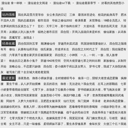
靠近小龙女的尹志平，苏缘双目通红，飞身一脚，直
-
-
-
-
漫仙途 拿一杯铁
漫仙途全文阅读
漫仙途txt下载
漫仙途最新章节
好看的其他类型小
接踢飞的尹志平，“放开那个女孩儿，”小龙女、元瑶、
说
敖闰、女儿国国王，四人为主，
站内强推
我在风花雪月里等你
女公务员的日记
三体
最强末世进化
校花的贴身高手
肥水
不流外人田
我的总裁老妈
都市花语
华娱之修仙2002
春满香夏
末世降临：18楼全员恶人
转
生萝莉的我当反派怎么了？
玄幻：天牢三年，那个纨绔出狱了
大道剑圣
帝皇的告死天使
天崩
开局：从捕妖人到人族大帝
福艳之都市后宫
四合院：开局入战场归来是科长
修仙家族：从词条
开始
恶魔军官，放我走！
经典收藏
四合院回到五零
顾渊修仙传
穿越亮剑卖武器
民国游骑我要做好人
四合院之隔墙
有耳
修仙：从拥有仙府开始
徐氏家族，符道求长生
四合院之大时代之下
四合院：我在隔壁有
小院
六零真千金遭全家厌弃后被国家宠
四合院之：小神医
一人，一剑，一族，筑人族脊
梁！
铁血抗日之屠杀小鬼子
穿越1942有空间
空间大佬穿越七零之利剑出鞘
家族修仙，从制符
开始
攻略众仙，不恋爱只缺德
四合院：娄小娥和于莉以及女野人
穿书七零，我成了大杂院的炮
灰
被骂丧门星？全京城大佬抢着宠我
最近更新
港夜熟色
御兽小师妹穿越，全村猪猪听号令
偷亲一口，阴郁大佬变成恋爱脑
疯柳
腰
重生千禧，从八岁开始摆摊
皇后的容光
御兽：无法进化？我会兜底
左耳上的那颗痣
七零
小娇妻带着萌娃去随军
七零下乡，农场多了位貌美小辣椒
穿书错嫁反派大佬，带飞炮灰全家
穿
成小农女，我靠空间发家致富
血族贵校小可怜，疯批F5吻上瘾
斗罗：变身黑猫被降魔捡回武魂
殿
阿姐书
入梦六大校草后，丑肥恶女被亲哭
仙行无忧
朱门宠婢
寻亲者
老弟你再恋爱脑，
姐就嫁你死对头
夜夜入怀，清冷师尊为她神魂颠倒
恶毒继母带崽吃香喝辣
小猫妖孕肚寻夫，糙
汉军官夜夜吻
替嫁糙汉夫君？我携超市荒年躺赢
假千金的苟命日常
伪装乖乖女？被贵校大佬亲
哭了
七零大院来了个绝色大美人
改嫁疯批世子爷，我宠冠京城
高门嫡女黑化后，引雄竞
缘起
古蜀
女主不语，只是一味修炼
柔弱师妹不舔了，重生杀穿修真界
食味长安
欠债三个亿？我诡