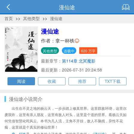
漫仙途
首页
>>
其他类型
>>
漫仙途
漫仙途
作者：
拿一杯铁
其他类型
连载中
620 万字
最新章节：
第114章 北冥魔影
最后更新：2026-07-31 20:24:58
阅读
收藏
推荐
TXT下载
漫仙途小说简介
出生在不灵之地的杨云天，一步步踏上修真世界。这里群敌环绕，这里尔
虞我诈，这里有亲人朋友，这里有敌人对头，这里是个道的世界。看杨云天如
何凭借智慧叱咤风云。本书为凡人流，主角不开挂，敌人不脑残，异性不花
痴，这里就是个真实的修仙世界！
拿一杯铁
是一名出色的小说作者，他的作品包括：《
漫仙途
》、等，本本