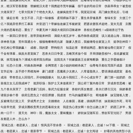
爱脑，姐就嫁你死对头
夜夜入怀，清冷师尊为她神魂颠倒
恶毒继母带崽吃香喝辣
小猫妖孕肚寻
夫，糙汉军官夜夜吻
替嫁糙汉夫君？我携超市荒年躺赢
假千金的苟命日常
伪装乖乖女？被贵校
大佬亲哭了
七零大院来了个绝色大美人
改嫁疯批世子爷，我宠冠京城
高门嫡女黑化后，引雄
竞
缘起古蜀
女主不语，只是一味修炼
柔弱师妹不舔了，重生杀穿修真界
食味长安
欠债三个
亿？我诡异世界打工暴富
外室进门？带嫁妆改嫁王爷被娇宠
肥婆农妻医术超绝，宠夫无度
京圈
大佬的恶毒初恋，重生了
华夏无神？满级大佬回归召唤诸神
兽校社恐雌性！s级雄兽过于热
情
一家四口穿兽世，崽带异能来种田
满级大佬五岁半，炼丹御兽成团宠
误入诡道山海，我靠收
录神兽无敌
荒年我通古今，顿顿饱餐馋死仇家
随爹入赘后，我被继母全家宠上天
挺孕肚种田？
失忆相公带我躺赢！
成都，我的爱
野狗咬月
知温赴寒
替师姐网恋，翻车被仙尊们宠坏了
假
千金有弹幕，疯批夫君宠疯了
恶兽夫日日争宠，丑雌哭求放个假
开局强吻贵校F4，假名媛被宠
疯
挨骂涨修为？满城大佬求我当师妹
说我克夫？转嫁摄政王全家悔断肠
重生之学霸修炼计
划
社恐小主播，钓疯各路神豪
全网禁惹！温小姐的锦鲤杀疯了
仙尊每天都在骂我不成器
直播
玄学赶海：反手捞个男模海神
豪门虐爱：恶魔夜少太撩人
八零凝脂美人，婴语满级成团宠
暮色
成溺
带兽世众人回现代，开动物园爆火
别人政斗我招工，不小心成女帝了
豪门第一姑奶奶
伪
装领主女儿后我成神了
诡异职场：陈护士又来值夜班了
国公府丫鬟内卷日常
穿成兽世恶雌：被
九个兽夫亲哭了
主母变豪门后妈，靠武力征服全家
兽校钓系女教授，兽夫们诱引沉沦
病娇暴君
请留步偷个香
侯府忘恩负义？权臣撑腰，我虐渣
竹马的偏爱藏不住
蜀地酱事
妹宝随爸入赘，
反被继兄们宠上天
穿成秀才之女
京婚缠欢
人在秦国，基建，搞钱两手抓
妹崽疯狂作死，哥哥
勾皇帝兜底
穿成京圈权贵男主的恶毒前女友
我是负心渣女啊！你怎么吻上来了
奶团三岁半，鬼
肉一口干！
渡天光
神印：我，魔族太女，重铸魔族！
娇软妹宝随军后，禁欲军官沦陷了
男朋
友都是人外，怎么办？
-
-
双城之战：都是家人，忠诚！ 恨风流不管余香
双城之战：都是家人，忠诚！txt下载
双城之
-
-
战：都是家人，忠诚！最新章节
双城之战：都是家人，忠诚！全文阅读
好看的其他类型小说