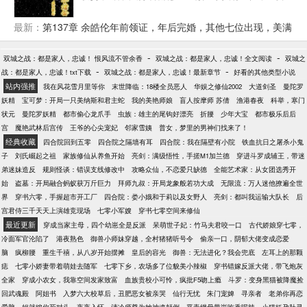
秀。可惜，他对女人有接触性过敏症，只能把亿万资
1，王女2，3王女3。5.各权贵，为了自家未来，在王
产交给堂外甥。慕青的出现，让他发现，原来这世界
女选男妃，都送上自己的亲儿子。甚至是双胞胎儿
最新：
第137章 余皓伦年前领证，年后完婚，其他七位出现，美满
存在他能触碰的女孩，就算不择手段，他也要得到
子。
大结局
她！冤种三：傅景年车祸，成了植物人。本以为，下
半生只能昏迷不醒。有天，家里来了个小护工，精心
-
-
双城之战：都是家人，忠诚！ 恨风流不管余香
双城之战：都是家人，忠诚！全文阅读
双城之
照顾他，给他读报纸、讲各种冷笑话，甚至吐槽一些
-
-
战：都是家人，忠诚！txt下载
双城之战：都是家人，忠诚！最新章节
好看的其他类型小说
琐事……他开始期待新的一天，这样就可以听到她叽
站内强推
我在风花雪月里等你
末世降临：18楼全员恶人
华娱之修仙2002
大道剑圣
曼陀罗
叽喳喳的声音。但，好景不长，私生子弟弟竟想辞退
妖精
宝可梦：开局一只美纳斯和君主蛇
我的美艳师娘
盲人按摩师 苏倩
渔港春夜
科举，寒门
她，傅景年暴怒，然后，他睁开了眼睛。……慕青就
状元
曼陀罗妖精
都市偷心龙爪手
虫族：雄主的尾钩好漂亮
折腰
少年大宝
都市极乐后后
纳闷了，怎么每次冤种霸总，都长得一个样？
宫
魔艳武林后宫传
王爷的心尖宠妃
邻家雪姨
普女，梦里的男神们找来了！
经典收藏
四合院回到五零
四合院之隔墙有耳
四合院：我在隔壁有小院
铁血抗日之屠杀小鬼
子
刘氏崛起之祖
家族修仙从养鱼开始
亮剑：满级悟性，手搓M1加兰德
穿进斗罗成辅王，带迷
弟迷妹造反
规则怪谈：错误支线修改中
攻略众仙，不恋爱只缺德
全能艺术家：从女团选秀开
始
盗墓：开局融合蚂蚁获万斤巨力
拜师九叔：开局龙象般若功大成
无限流：万人迷他撩遍全世
界
穿书六零，手握超市开工厂
四合院：娄小娥和于莉以及女野人
亮剑：都叫我运输大队长
后
宫君侍三千天天上演雄竞现场
七零小军嫂
穿书七零空间来修仙
最近更新
穿成当家主母，四个幼崽全是反派
呆萌世子妃：竹马夫君咬一口
古代娇娘穿七零，
冷面军官沦陷了
港夜熟色
御兽小师妹穿越，全村猪猪听号令
偷亲一口，阴郁大佬变成恋爱
脑
疯柳腰
重生千禧，从八岁开始摆摊
皇后的容光
御兽：无法进化？我会兜底
左耳上的那颗
痣
七零小娇妻带着萌娃去随军
七零下乡，农场多了位貌美小辣椒
穿书错嫁反派大佬，带飞炮灰
全家
穿成小农女，我靠空间发家致富
血族贵校小可怜，疯批F5吻上瘾
斗罗：变身黑猫被降魔捡
回武魂殿
阿姐书
入梦六大校草后，丑肥恶女被亲哭
仙行无忧
朱门宠婢
寻亲者
老弟你再恋