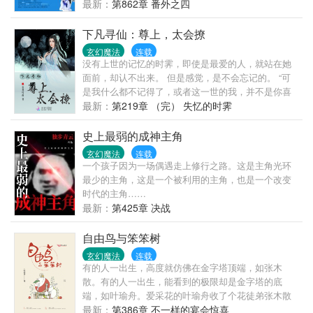
扑！ 什么？还想让我给你们生崽崽？！ > 跨种族的恋
最新：
第862章 番外之四
爱是没有好结果的，你们酷爱放开我！ ******* 【穿越
兽世，甜到掉牙的宠文！~(≧▽≦)/~】 文首发云起书
下凡寻仙：尊上，太会撩
院，谢绝任何形式的转载和改编！一旦发现，立即追
玄幻魔法
连载
究其侵权责任！
没有上世的记忆的时霁，即使是最爱的人，就站在她
面前，却认不出来。 但是感觉，是不会忘记的。 “可
是我什么都不记得了，或者这一世的我，并不是你喜
欢的那样。” “我爱的，是你的灵魂。不管前世还是今
最新：
第219章 （完） 失忆的时霁
生，我爱的人，只会是你。” 故事背景： 《山海经》
原本是一本记录人间的书籍，包括山川地理物产，人
史上最弱的成神主角
文技术等。 最早编写它的人已经不详，经过天界的修
玄幻魔法
连载
正，记载着人间万物演变与轮回的定律。 因为意外，
一个孩子因为一场偶遇走上修行之路。这是主角光环
守护山海阁的阁仙林霜醉在人间失踪。阁仙收养的女
最少的主角，这是一个被利用的主角，也是一个改变
孩时霁，也没有办法把天书结界封印，以致天书散落
时代的主角……
人间。 为了弥补过失，时霁转世下凡找齐《山海经》
最新：
第425章 决战
天书碎片，还有寻找林霜醉。 > 1、此文架空； 2、剧
情向，慢热，男主登场第9章； 3、一日一更
自由鸟与笨笨树
玄幻魔法
连载
有的人一出生，高度就仿佛在金字塔顶端，如张木
散。有的人一出生，能看到的极限却是金字塔的底
端，如叶瑜舟。爱采花的叶瑜舟收了个花徒弟张木散
后，发现自己的感情从朋友的层次上升到了自己不敢
最新：
第386章 不一样的宴会惊喜