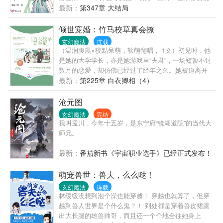
——从此以后，宋明月带着250系统做任务，开启致富
最新：
第347章 大结局
之路 ——人生一定要有梦想，就算是要做最有钱的那
一个> ——人生不能没目标，挣他一个亿！ ——先定
倾世宠婚：竹马校草真会撩
一个小目标，挣他一个亿！
玄幻魔法
连载
—————————————— “老爷！” “讲。” “您已
（温润腹黑×狡黠呆萌，软萌翻唱， 1文）初见时，他
经关了小姐三天了！” “哦？那么她，认错了？” “不，小
是她的大学学长，亦是她游戏里“夫君”，一场短暂不过
姐带着五十两逃跑了！”
数月的恋爱，却仿佛已经过了经年之久。她被迫离开
他，却不想，有些事，容不得她改变。 再见时，他是
最新：
第225章 白衣卿相（4）
金牌配音演员，她只是一个翻唱新秀。因一首剧情歌
意外相遇，她看见他慌忙想逃。却被他一把拽住，将
沧元图
她逼至角落，欺身而上，彼时的他眼中波光潋滟，却
玄幻魔法
完结
是轻声说了了一句，“陆长欢，这一世，我定不会再放
我叫孟川，今年十五岁，是东宁府“镜湖道院”的当代大
手！”
师兄。
最新：
番茄新书《宇宙职业选手》已经正式发布！
萌宠兽世：兽夫，么么哒！
玄幻魔法
连载
林缓缓没想到泡个澡也能穿越！ 穿越也就算了，但穿
越到兽人世界是个什么鬼？！ 到处都是穿着兽皮裙露
出大长腿的雄兽帅哥，而且还一个个地全往她身上