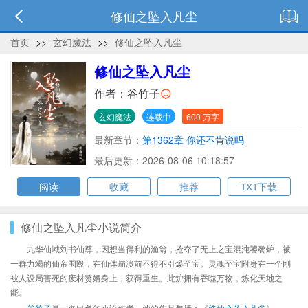
修仙之坠入凡尘
首页
>>
玄幻魔法
>>
修仙之坠入凡尘
修仙之坠入凡尘
作者：
谷竹子
玄幻魔法
连载中
600 万字
最新章节：
第1362章 你还不肯说吗
最后更新：2026-08-06 10:18:57
阅读
收藏
推荐
TXT下载
修仙之坠入凡尘小说简介
九华仙域刘书仙尊，因想当得利的渔翁，抢夺了无上之宝混沌饕餮炉，被
一群力竭的仙帝围殴，在仙体崩溃前不得不引爆至宝。灵魂至宝附身在一个刚
被人设局害死的废材赘婿身上，获得重生。此炉拥有吞噬万物，炼化天地之
能。
谷竹子
是一名出色的小说作者，他的作品包括：《
修仙之坠入凡尘
》、