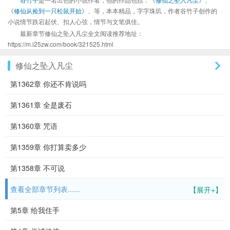
《
修仙从捡到一只松鼠开始
》、等，本本精品，字字珠玑，作者谷竹子创作的
小说情节跌宕起伏、扣人心弦，情节与文笔俱佳。
最新章节修仙之坠入凡尘全文阅读推荐地址：
https://m.i25zw.com/book/321525.html
修仙之坠入凡尘
第1362章 你还不肯说吗
第1361章 全是废石
第1360章 咒语
第1359章 你打算卖多少
第1358章 不可说
查看全部章节列表......
【展开+】
第5章 给我住手