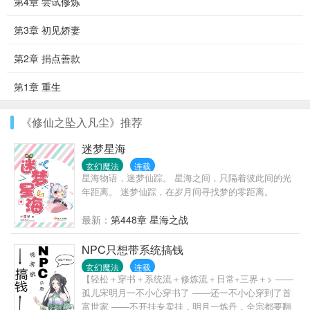
第4章 尝试修炼
第3章 初见娇妻
第2章 捐点善款
第1章 重生
《修仙之坠入凡尘》推荐
迷梦星海
玄幻魔法
连载
星海物语，迷梦仙踪。 星海之间，只隔着彼此间的光
年距离。 迷梦仙踪，在岁月间寻找梦的零距离。
最新：
第448章 星海之战
NPC只想带系统搞钱
玄幻魔法
连载
【轻松＋穿书＋系统流＋修炼流＋日常+三界＋> ——
孤儿宋明月一不小心穿书了 ——还一不小心穿到了首
富世家 ——不开挂专卖挂，明月一炼丹，全宗都要翻