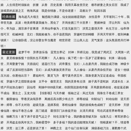
娘
人生得意时须纵欢
折腰
从善
历史直播：我用天幕改变历史
都市娇妻之美女后宫
我成了
游戏里的反派之王
艳海风波
我是你情敌，不是你老婆！
花都太子
轮回乐园
经典收藏
海岛超凡大领主
魅惑能力满级，仙女姐姐都是我的
永恒圣帝
天牢签到二十年，我
举世无敌
反派：绝美师尊废我修为，黑化了
开局坐拥三千大世界！
赘婿神皇
浮云列车
仙为
仆，帝为奴，满宗弟子皆离谱
开局仙帝修为，打造无敌宗门
洪荒之最强天帝
长生万古，仙帝弹
指可灭
机械神皇
玄幻：我能捡修为，你不该惹我的
穿越时空的蝴蝶
开局天牢狱卒，签到神象
镇狱！
让你做卧底，没让你娶女帝当魔君
绝世邪君
江山美人志
灵气复苏：这头熊居然吊打神
明！
最近更新
盗梦千年
异界游乐场
蛮荒古界记
封神：拜师元始，我竟成了周武王
大周第一武
夫
废灵根修炼慢？但我长生不死啊！
凡人修仙：疯了吧！你一百岁了还要修仙
剑来：谪仙临
世，开局娶妻宁姚
天骄战纪
逍遥行万古
武帝重生
玄幻：人在废丹房，我能合成万物
神级卡
徒
成了反派却想当舔狗
玄幻：从成为家族灵兽开始
凡人修仙：从废丹房杂役开始
逆女！他镇
压大凶，你逐他出宗？
雾临时代
聚灵飞升
看守废丹房五年，我靠变废为宝证道成仙
帝国权
杖
穿越斗罗之擂鼓瓮金锤
太平令
傲世灵主
我的灵兽有点强
娘子真不是蛇妖
武道长生：从
猎户开始加点修行
囚仙塔
刚抽中SSS级天赋，你跟我说游戏停服
开局废柴师叔祖，收徒返还躺
平成仙
重生之，玉龙大陆
【综影视】与天作赌
领袖之证：风过无痕
我靠生子卷成三界女
帝
极限修仙
带着灵诀闯异界
离婚后高冷爵少有点方
师尊凶猛
剑斩仙门
剑动仙朝
逆天邪
神：师尊，你不太对劲
超级无敌，选择系统
寒棺仙缘传
我的游戏角色成精了
逆天邪神
天骄
修仙路：修仙不卷怎么修
巫门诡道
最强宗门从收徒开始
太清天师道
苟在武道世界称尊做
祖
独断万古！座下弟子皆是气运之子
转生没落千金，我的数值突破天际
仙落凡尘：将军的掌心
娇
开局盗走徐凤年实力，我称霸雪中
多子多福？我的道侣能增加天赋！
情根废材？不，情道尊
师
洪荒：这三界，还是朕说了算！
神戮之主
这个仙门全靠玩家
满级基础刀法，屠戮整个武