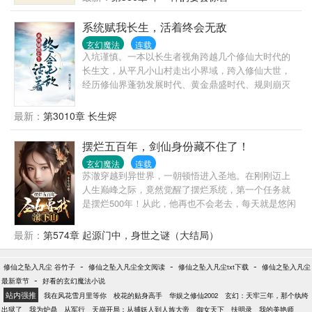
想象的地步。步步退却，却步步痛苦。确认心意之
后，她勇敢地奋起直追，誓要打破门当户对的传统，
系统赋我长生，活着终会无敌
与他肩平肩，游遍这个大千世界。社会的冷漠，人性
玄幻魔法
连载
的拷问，终将助长她的成熟。其中会发生什么有笑有
入坑谨慎。一本以长生者视角跨越几个修仙大时代的
泪的事情呢？欢迎收藏观看。
长生文，从平凡小山村走出小界域，跨入修仙大世，
经历修仙界蓬勃发展时代、黄金鼎盛时代、规则崩灭
时代，黑暗大动乱时代，万灵皆寂时代……陈浔穿越
到浩瀚无垠的修仙界，觉醒长生系统，竟然还送了一
最新：
第3010章 长生烬
头长生灵兽为伴。我陈浔对打打杀杀没有兴趣，也不
想招惹任何人，只想带着老牛看遍世间繁华。一个不
摆烂五百年，剑仙身份藏不住了！
经意，他露出了腰间的三把开山斧，又一个不经意，
玄幻魔法
连载
露出了那十六块腹肌。他缓缓戴上了悍匪头套，露出
苏澈穿越到异世界，一朝顿悟进入圣地。在刚刚迈上
阴沉微笑：“我陈浔和老牛最讲道理。”整个诸天万界颤
人生巅峰之际，竟然觉醒了摆烂系统，第一个任务就
抖了，他套……套上了。一个炼气期的火球术突然被
是摆烂500年！从此，他再也不会老去，每天就是悠闲
激发，像是被加成了数千上万倍，无尽业火燃尽天
的摆烂。直到有一日，圣女实在受不了，要赶苏澈下
穹，万灵寂灭……“阁下虽然很强，但还不足以让我用
山，整肃圣地。在此千钧一发之际。“叮，恭喜宿主任
最新：
第574章 起源门中，身世之谜（大结局）
出第三把开山斧。”—尼古拉斯悍匪，陈浔。
务完成，摆烂五百年。”“叮，赠送宿主仙体，仙法，以
及仙器。”圣女：“这次，我必须要赶他下山！”
-
-
-
修仙之坠入凡尘 谷竹子
修仙之坠入凡尘全文阅读
修仙之坠入凡尘txt下载
修仙之坠入凡尘
-
最新章节
好看的玄幻魔法小说
站内强推
我在风花雪月里等你
校花的贴身高手
华娱之修仙2002
玄幻：天牢三年，那个纨绔
出狱了
我为炉鼎
从军行
天崩开局：从捕妖人到人族大帝
御女天下
扶明录
我的美艳师