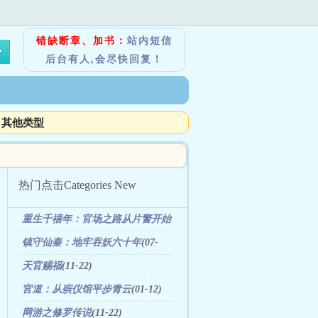
错缺断章、加书：
站内短信
后台有人,会尽快回复！
其他类型
热门点击
Categories New
重生千禧年：官场之路从片警开始
(05-11)
镇守仙秦：地牢吞妖六十年
(07-
31)
天官赐福
(11-22)
官道：从殡仪馆平步青云
(01-12)
网游之修罗传说
(11-22)