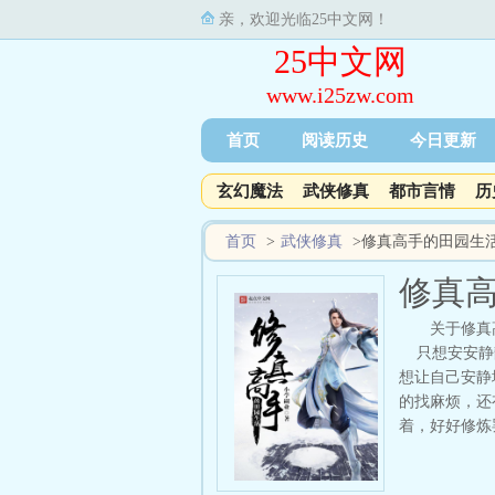
亲，欢迎光临25中文网！
25中文网
www.i25zw.com
首页
阅读历史
今日更新
玄幻魔法
武侠修真
都市言情
历
首页
>
武侠修真
>
修真高手的田园生
修真
关于修真
只想安安静静
想让自己安静
的找麻烦，还
着，好好修炼