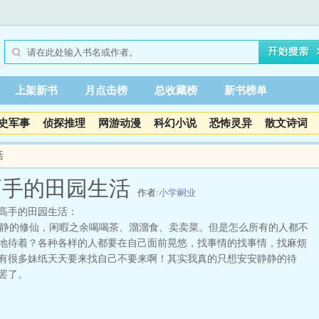
上架新书
月点击榜
总收藏榜
新书榜单
史军事
侦探推理
网游动漫
科幻小说
恐怖灵异
散文诗词
活
高手的田园生活
作者:
小学嗣业
高手的田园生活：
的修仙，闲暇之余喝喝茶、溜溜食、卖卖菜。但是怎么所有的人都不
地待着？各种各样的人都要在自己面前晃悠，找事情的找事情，找麻烦
有很多妹纸天天要来找自己不要来啊！其实我真的只想安安静静的待
罢了。