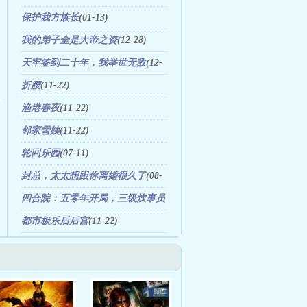
保护我方族长
(01-13)
我的弟子全是大帝之资
(12-28)
天牢签到二十年，我举世无敌
(12-
08)
折腰
(11-22)
渔港春夜
(11-22)
邻家雪姨
(11-22)
轮回乐园
(07-11)
封总，太太想跟你离婚很久了
(08-
08)
四合院：五零年开局，三级炊事员
(08-07)
都市极乐后后宫
(11-22)