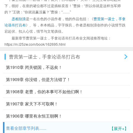
下，很好，在座的诸位都不过是插标卖首！”曹操：“所以你就是这样当军师
的？”王骁：“你就说赢没赢？”曹操：“……”
丞相别浪
是一名出色的小说作者，他的作品包括：《
曹营第一谋士，手拿
论语吊打吕布
》、等，本本精品，字字珠玑，作者丞相别浪创作的小说情节跌
宕起伏、扣人心弦，情节与文笔俱佳。
最新章节曹营第一谋士，手拿论语吊打吕布全文阅读推荐地址：
https://m.i25zw.com/book/162695.html
曹营第一谋士，手拿论语吊打吕布
第1910章 闭关锁国，不远矣！
第1909章 你没错，但是方法错了！
第1908章 老曹，你的本事可不如他们啊！
第1907章 家天下不可取啊！
第1906章 哪里有永恒王朝啊！
查看全部章节列表......
【展开+】