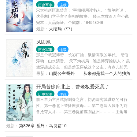
下，狂风大作，叹了一口气，“这是神话吧，我自己都
历史军事
连载
不正常了。”
宋太祖赵匡胤曾言：“宰相须用读书人。” 简单的说，
这是寒门学子官至宰相的故事。 经三本数百万字小说
完本，人品保证。企鹅群：164548046
最新：
大结局（中）
凤囚凰
历史军事
连载
那是个峨冠博带，长衫广袖，纵情高歌的年代。 暗香
浮动，山水清音。 天下为棋局，谁是博弈操棋人？ 虽
然穿越成公主，但是楚玉穿成这个公主，有点儿前无
古人惊世骇俗。 ================= 完本小说
最新：
山阴公主番外——从来都是我一个人的独角
《龙龙龙》《淑女飘飘拳》，新书《倾臣》正在连
戏
载。
开局替徐庶北上，曹老板爱死我了
历史军事
连载
前三章为主角试探刘备之言，切勿深究其谋略的可行
性。第一卷北上替徐庶救母……第二卷深入襄阳为刘
备抢夺人才……第三卷提前谋划益州…………主角每
一次行动都会有自己的想法，不会抢夺历史上属于诸
葛亮的光辉时刻。除了历史原有的大事件之外，也会
最新：
第826章 番外：马良篇10
通过日常展现各人物的性格特点：比如宽仁爱士的大
宝备；蜀汉团宠的小飞飞；偶像包袱十足的关二爷；