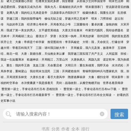
后
诸天之我要随心所欲
红楼美女如此多娇，我全都要
从部落少主到帝国皇帝
明末乞活帅
刚
谈恋爱的我，穿越东汉成为吕布
我朱允凡：双魂辅佐洪武大帝
明末最强寒门
世说新语背后的魏
晋
龙腾九霄：我的结义兄弟是皇帝
汉鼎新章从丹阳到天下
核爆扶桑后，我重生北宋
乱世棋
谋
穿越三国：我的技能带编号
修仙无耻之徒，穿越大明之意难平
明末：刀劈崇祯
赵云别
传
马奴的帝王路
经济博士考科举，开局卷哭众少爷
三国董牧传：董卓的董，放牧的牧
大宋开
局：我成了第一美女的男人
太平盛世英雄血
大唐太宗在秦末
咋家世代贱民，我却金榜题名
逆
天林冲：开局截胡二龙山
最强太子
穿唐：长安第一纨绔，开局先抄家
琼州启明
我的室友是西
班牙公主
大秦：帝师是个科学家
推背图前传：李淳风秘史
大明：我，天命状元，打爆全球
穿
越大明：带着百科闯天下
三国：请叫我汉献大帝！
开局被卖，我六元及第，族谱单开
五胡终
结，南北一统
大唐：新婚当夜，天仙抱女来认爹
我穿越三国实现了共产主义
人间监国
崇祯：
我这一生如履薄冰
欧越神农：开局瓯江，万里山河
大唐执棋人
凤隐九宸
谋定乾坤，我为执棋
人
重生：我的帝王路
龙血三国：天命重启者
大明日月：重生朱雄英，我即天命
水浒武松：开
局杀李逵，重铸梁山
我在明末当流民
三国：开局硬抢徐州
青铜帝国特种兵与墨家机关
我，崇
祯，开局清算东林党
大唐长生者：看尽大唐风华
隋唐诡事辑录
大秦：横扫全球
明末新帝：崇
祯的时空革命
水浒窝囊废？我是摸着天
亮剑：战场收割，从搬空炮楼开始
世界名着异闻录
-
-
曹营第一谋士，手拿论语吊打吕布 丞相别浪
曹营第一谋士，手拿论语吊打吕布txt下载
曹营
-
-
第一谋士，手拿论语吊打吕布最新章节
曹营第一谋士，手拿论语吊打吕布全文阅读
好看的历
史军事小说
搜索
书库
分类
作者
全本
排行