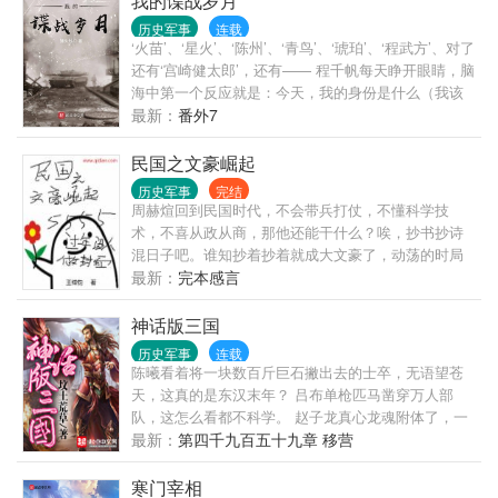
我的谍战岁月
历史军事
连载
‘火苗’、‘星火’、‘陈州’、‘青鸟’、‘琥珀’、‘程武方’、对了
还有‘宫崎健太郎’，还有—— 程千帆每天睁开眼睛，脑
海中第一个反应就是：今天，我的身份是什么（我该
穿哪件马甲）？ 本书又名‘王牌特工之我的马甲数不胜
最新：
番外7
数’。 深藏敌人内部的红色‘火苗’、身手敏捷、功勋卓
着的红队队员‘陈州’、军统戴春凤的爱将青鸟……等等
民国之文豪崛起
等等。 但是，他知道，他是程千帆，一个坚定的红色
历史军事
完结
战士！ “黑暗里，你坚定地守望心中的太阳；长夜里，
周赫煊回到民国时代，不会带兵打仗，不懂科学技
你默默地催生黎明的曙光；虎穴中，你忍辱负重，周
术，不喜从政从商，那他还能干什么？唉，抄书抄诗
旋待机；搏杀中，你悄然而起，毙敌无形；你的名字
混日子吧。谁知抄着抄着就成大文豪了，动荡的时局
无人知晓，你的功勋永垂不朽……” 他的故事从1936年
推着周赫煊不断向前。有人崇拜他，有人仇视他，还
最新：
完本感言
的初春开始…… 企鹅群号：78697817
有人想杀他，欲除之而后快。京派海派、郭鲁骂战、
西南联大……哦，对了，还有太太的客厅，林徽因先
神话版三国
生你好。
历史军事
连载
陈曦看着将一块数百斤巨石撇出去的士卒，无语望苍
天，这真的是东汉末年？ 吕布单枪匹马凿穿万人部
队，这怎么看都不科学。 赵子龙真心龙魂附体了，一
剑断山，这真的是人？ 典韦单人护着曹操杀出敌营，
最新：
第四千九百五十九章 移营
顺手宰了对面数千步骑，这战斗力爆表了吧！ 这是不
是哪里有些不对啊，陈曦顺手摸了一把鹅毛扇挥了一
寒门宰相