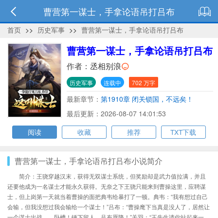
曹营第一谋士，手拿论语吊打吕布
首页
>>
历史军事
>>
曹营第一谋士，手拿论语吊打吕布
曹营第一谋士，手拿论语吊打吕布
作者：
丞相别浪
历史军事
连载中
702 万字
最新章节：
第1910章 闭关锁国，不远矣！
最后更新：2026-08-07 14:01:53
阅读
收藏
推荐
TXT下载
曹营第一谋士，手拿论语吊打吕布小说简介
简介：王骁穿越汉末，获得无双谋士系统，但奖励却是武力值拉满，并且
还要他成为一名谋士才能永久获得。无奈之下王骁只能来到曹操这里，应聘谋
士，但上岗第一天就当着曹操的面把典韦给暴打了一顿。典韦：“我有想过自己
会输，但我没想过我会输给一个谋士！”吕布：“曹操麾下当真是没人了，居然让
一个谋士出战……卧槽！锤下留人，吕布愿降！”关羽：“王先生请你站起来一