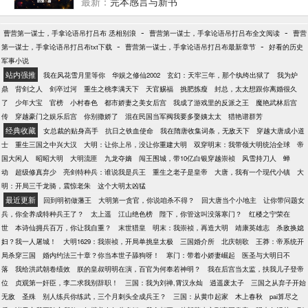
向小康。 夫妻俩举杯，敬更好的生活。 …… 每当李
最新：
完本感言与新书
世民想起自己的女婿就会说道：“你们知道吗？明明通
晓天地奥秘，如此惊才绝艳的人，却总说自己没读几
-
-
曹营第一谋士，手拿论语吊打吕布 丞相别浪
曹营第一谋士，手拿论语吊打吕布全文阅读
曹营
年书，他实在是太过谦虚了。” 李靖神色悲怆，“在他
-
-
第一谋士，手拿论语吊打吕布txt下载
曹营第一谋士，手拿论语吊打吕布最新章节
好看的历史
的面前，兵法也无用？” 当松赞干布说起他，总是神色
军事小说
无奈，“到底他出了问题，还是这个世界有什么毛病。”
站内强推
我在风花雪月里等你
华娱之修仙2002
玄幻：天牢三年，那个纨绔出狱了
我为炉
袁天罡仰天长叹，“一生之敌！”
鼎
背剑之人
剑卒过河
重生之桃李满天下
天官赐福
挑肥拣瘦
封总，太太想跟你离婚很久
了
少年大宝
官榜
小村春色
都市娇妻之美女后宫
我成了游戏里的反派之王
魔艳武林后宫
传
穿越豪门之娱乐后宫
你别撒娇了
混在民国当军阀我要多娶姨太太
猎艳谱群芳
经典收藏
女总裁的贴身高手
抗日之铁血使命
我在隋唐收集词条，无敌天下
穿越大唐成小道
士
重生三国之中兴大汉
大明：让你上吊，没让你重建大明
双穿明末：我带领大明统治全球
帝
国大闲人
昭昭大明
大明流匪
九龙夺嫡
闯王围城，带10亿白银穿越崇祯
风雪持刀人
蝉
动
超级修真弃少
亮剑特种兵：谁说我是兵王
重生之老子是皇帝
大唐，我有一个现代小镇
大
明：开局三千龙骑，震惊老朱
这个大明太凶猛
最近更新
回到明初做藩王
大明第一贪官，你说咱杀不得？
回大唐当个小地主
让你带问题女
兵，你全养成特种兵王了？
太上遥
江山绝色榜
陛下，你管这叫没落寒门？
红楼之宁荣在
世
本诗仙拥兵百万，你让我自重？
末世猎皇
明末：我崇祯，再造大明
靖康英雄志
杀敌换媳
妇？我一人屠城！
大明1629：我崇祯，开局单挑皇太极
三国婚介所
北庆朝歌
王莽：帝系统开
局杀穿三国
婚内约法三十章？你当本世子舔狗呀！
寒门：带着小娇妻崛起
医圣与大明日不
落
我给洪武朝卷绩效
朕的皇叔明明在演，百官为何奉若神明？
我在后宫当太监，扶我儿子登帝
位
贞观第一奸臣，李二求我别辞职！
三国：我为刘禅,霄汉永灿
逍遥废太子
三国之从弃子开始
无敌
圣殊
别人练兵你练武，三个月刺头全成兵王？
三国：从黄巾起家
木上春秋
pai算尽之