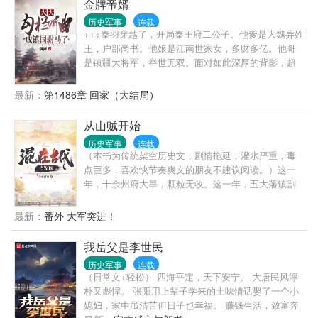
金牌帝婿
沉迷工作，酷爱发明的“月亮”组合……至于主角，则是
历史军事
连载
七分勇，三分谋，还多出一分调皮捣蛋……最后，请
+++秦羽穿越了，开局秦王府二公子。他爹是大魏异姓
勿以正史或者演义先入为主，作者写书之时，会尽量
王，户部尚书。他娘是江南世家女，多财多亿。他哥
参考史实，但许多演义深入人心的地方，也会直接套
是镇疆大将军，举世无双。面对如此深厚的背影，超
用。（谢谢大家支持，觉得不错就给个好评吧！）
然的地位，秦羽原地摆烂，声色犬马，醉卧美人膝。
但一次意外，让他进入了魏皇视野，从此一发不可收
最新：
第1486章 回家（大结局）
拾。魏皇：秦羽，朕的公主，你自己看着办！皇后：
羽儿，谁欺负你，本宫为你撑腰！太子：老秦，你说
从山贼开始
的全都对！公主：秦郎，此生非你不嫁！百官：秦
历史军事
连载
贼，你要不要脸了！异族：秦兽，你不要过来啊！
（本书为传统架空历史文，剧情拖延，灌水严重，毒
点巨多，喜欢快节奏爽文的朋友不建议阅读。）这一
年，十余州府大旱，颗粒无收。这一年，五大藩镇割
据，藩王作乱。......这一年，张云川落草为寇，成为了
九峰山一名大山贼。
最新：
番外 大军突进！
我岳父是李世民
历史军事
连载
（日常文+轻松） 四海平定，天下安宁。 大唐民风淳
朴又彪悍。 张阳用上辈子学来的土味情话娶了一个小
媳妇，家中虽清苦但日子也幸福。 赚钱生活，致富奔