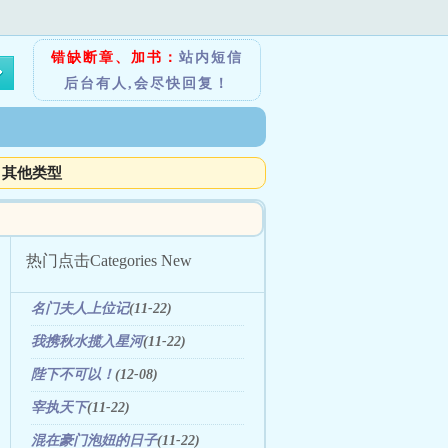
错缺断章、加书：
站内短信
后台有人,会尽快回复！
其他类型
热门点击
Categories New
名门夫人上位记
(11-22)
我携秋水揽入星河
(11-22)
陛下不可以！
(12-08)
宰执天下
(11-22)
混在豪门泡妞的日子
(11-22)