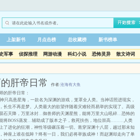
上架新书
月点击榜
总收藏榜
新书榜单
史军事
侦探推理
网游动漫
科幻小说
恐怖灵异
散文诗词
师的肝帝日常
作者:
沧海有大鱼
师的肝帝日常：
只高悬星海，一款名为深渊的游戏，笼罩全人类。当神话照进现实，
，长生不再是梦。人类最大的欲望伴随着灾难轻而易举的实现了。高级
陨石天降，万里冰封…御兽师的天渊星熊，能将万里大山吼碎…恐怖的
能将BOSS蒸发…辅助成了版本之子，救死扶伤，地位崇高………人类
上了进化的狂潮，神性等级碾压着一切。凿穿深渊十八层，越过那未知
，神座上谁在低眸？终有一日，我们必将举族成神！而赵渊却走向了单