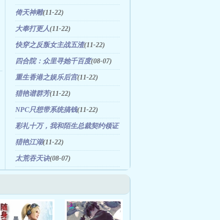
倚天神雕
(11-22)
大奉打更人
(11-22)
快穿之反叛女主战五渣
(11-22)
四合院：众里寻她千百度
(08-07)
重生香港之娱乐后宫
(11-22)
猎艳谱群芳
(11-22)
NPC只想带系统搞钱
(11-22)
彩礼十万，我和陌生总裁契约领证
了
(11-21)
猎艳江湖
(11-22)
太荒吞天诀
(08-07)