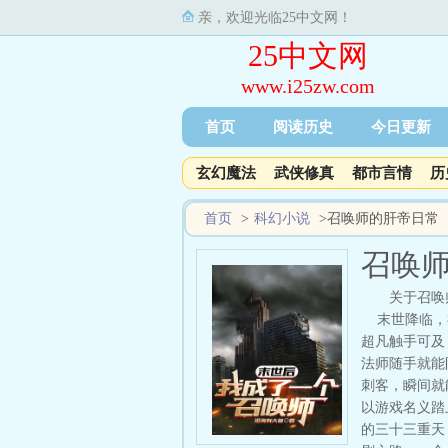
亲，欢迎光临25中文网！
25中文网
www.i25zw.com
首页
阅读历史
今日更新
玄幻魔法
武侠修真
都市言情
历
首页
>
科幻小说
>
召唤师的肝帝日常
召唤
关于召唤
末世降临，神
超凡触手可及
法师随手就能
刺客，瞬间就
以游戏名义踏
的三十三重天