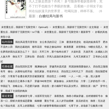
凡人之躯走西游？作死！ 多亏随身带着妖怪帅哥，充
照顾他，给他读报纸、讲各种冷笑话，甚至吐槽一些
不了打手也能当个养眼的智囊。 且看她一介弱女子如
琐事……他开始期待新的一天，这样就可以听到她叽
何在仙妖漫天的世界里， 吃喝玩游，样样不落。 （6
叽喳喳的声音。但，好景不长，私生子弟弟竟想辞退
月每日三更求粉红票。保证完本，不胜感激）
最新：
白糖结局与新书
她，傅景年暴怒，然后，他睁开了眼睛。……慕青就
纳闷了，怎么每次冤种霸总，都长得一个样？
-
-
末世重生后，我获得了无限空间！ OptimalQ
末世重生后，我获得了无限空间！全文阅读
末世
-
-
重生后，我获得了无限空间！txt下载
末世重生后，我获得了无限空间！最新章节
好看的其他
类型小说
站内强推
我在风花雪月里等你
女公务员的日记
三体
最强末世进化
校花的贴身高手
肥水
不流外人田
我的总裁老妈
都市花语
华娱之修仙2002
春满香夏
末世降临：18楼全员恶人
转
生萝莉的我当反派怎么了？
玄幻：天牢三年，那个纨绔出狱了
大道剑圣
天崩开局：从捕妖人到
人族大帝
御女天下
王牌女助
四合院：开局入战场归来是科长
九爷又挨家法了
王爷的心尖宠
妃
经典收藏
四合院回到五零
顾渊修仙传
穿越亮剑卖武器
民国游骑我要做好人
四合院之隔墙
有耳
修仙：从拥有仙府开始
徐氏家族，符道求长生
四合院之大时代之下
四合院：我在隔壁有
小院
六零真千金遭全家厌弃后被国家宠
四合院之：小神医
一人，一剑，一族，筑人族脊
梁！
铁血抗日之屠杀小鬼子
穿越1942有空间
家族修仙，从制符开始
六零：三岁奶包手一抖，
华国起飞
攻略众仙，不恋爱只缺德
四合院：娄小娥和于莉以及女野人
阴阳生涯：镇尸
穿书七
零，我成了大杂院的炮灰
最近更新
古代娇娘穿七零，冷面军官沦陷了
港夜熟色
御兽小师妹穿越，全村猪猪听号令
偷
亲一口，阴郁大佬变成恋爱脑
疯柳腰
重生千禧，从八岁开始摆摊
皇后的容光
御兽：无法进
化？我会兜底
左耳上的那颗痣
七零小娇妻带着萌娃去随军
七零下乡，农场多了位貌美小辣