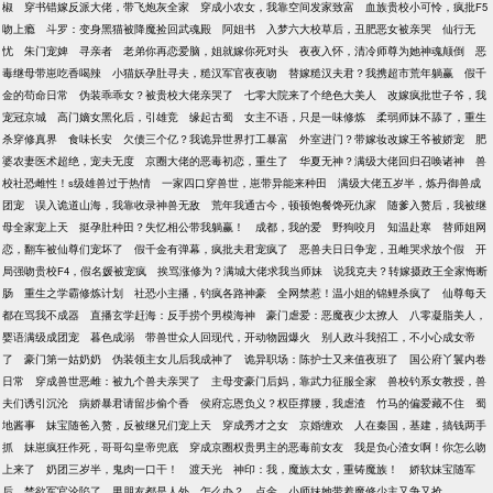
椒
穿书错嫁反派大佬，带飞炮灰全家
穿成小农女，我靠空间发家致富
血族贵校小可怜，疯批F5
吻上瘾
斗罗：变身黑猫被降魔捡回武魂殿
阿姐书
入梦六大校草后，丑肥恶女被亲哭
仙行无
忧
朱门宠婢
寻亲者
老弟你再恋爱脑，姐就嫁你死对头
夜夜入怀，清冷师尊为她神魂颠倒
恶
毒继母带崽吃香喝辣
小猫妖孕肚寻夫，糙汉军官夜夜吻
替嫁糙汉夫君？我携超市荒年躺赢
假千
金的苟命日常
伪装乖乖女？被贵校大佬亲哭了
七零大院来了个绝色大美人
改嫁疯批世子爷，我
宠冠京城
高门嫡女黑化后，引雄竞
缘起古蜀
女主不语，只是一味修炼
柔弱师妹不舔了，重生
杀穿修真界
食味长安
欠债三个亿？我诡异世界打工暴富
外室进门？带嫁妆改嫁王爷被娇宠
肥
婆农妻医术超绝，宠夫无度
京圈大佬的恶毒初恋，重生了
华夏无神？满级大佬回归召唤诸神
兽
校社恐雌性！s级雄兽过于热情
一家四口穿兽世，崽带异能来种田
满级大佬五岁半，炼丹御兽成
团宠
误入诡道山海，我靠收录神兽无敌
荒年我通古今，顿顿饱餐馋死仇家
随爹入赘后，我被继
母全家宠上天
挺孕肚种田？失忆相公带我躺赢！
成都，我的爱
野狗咬月
知温赴寒
替师姐网
恋，翻车被仙尊们宠坏了
假千金有弹幕，疯批夫君宠疯了
恶兽夫日日争宠，丑雌哭求放个假
开
局强吻贵校F4，假名媛被宠疯
挨骂涨修为？满城大佬求我当师妹
说我克夫？转嫁摄政王全家悔断
肠
重生之学霸修炼计划
社恐小主播，钓疯各路神豪
全网禁惹！温小姐的锦鲤杀疯了
仙尊每天
都在骂我不成器
直播玄学赶海：反手捞个男模海神
豪门虐爱：恶魔夜少太撩人
八零凝脂美人，
婴语满级成团宠
暮色成溺
带兽世众人回现代，开动物园爆火
别人政斗我招工，不小心成女帝
了
豪门第一姑奶奶
伪装领主女儿后我成神了
诡异职场：陈护士又来值夜班了
国公府丫鬟内卷
日常
穿成兽世恶雌：被九个兽夫亲哭了
主母变豪门后妈，靠武力征服全家
兽校钓系女教授，兽
夫们诱引沉沦
病娇暴君请留步偷个香
侯府忘恩负义？权臣撑腰，我虐渣
竹马的偏爱藏不住
蜀
地酱事
妹宝随爸入赘，反被继兄们宠上天
穿成秀才之女
京婚缠欢
人在秦国，基建，搞钱两手
抓
妹崽疯狂作死，哥哥勾皇帝兜底
穿成京圈权贵男主的恶毒前女友
我是负心渣女啊！你怎么吻
上来了
奶团三岁半，鬼肉一口干！
渡天光
神印：我，魔族太女，重铸魔族！
娇软妹宝随军
后，禁欲军官沦陷了
男朋友都是人外，怎么办？
点金
小师妹她带着魔修少主又争又抢