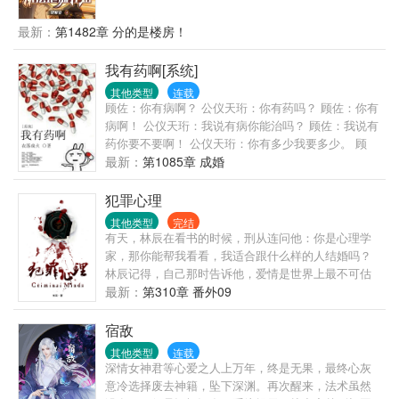
力。面对院里的众禽，陈钧本着小亏不搭理，大亏送
监狱的理念，开局便把贾张氏送了进去。一大爷搞道
最新：
第1482章 分的是楼房！
德绑架？直接怼。傻柱想暴起揍人？来来来，看谁得
拳头硬。棒梗还没出生？好，你干脆别出生了。
我有药啊[系统]
其他类型
连载
顾佐：你有病啊？ 公仪天珩：你有药吗？ 顾佐：你有
病啊！ 公仪天珩：我说有病你能治吗？ 顾佐：我说有
药你要不要啊！ 公仪天珩：你有多少我要多少。 顾
佐：你要多少我有多少。 公仪天珩：那就都拿来吧。
最新：
第1085章 成婚
顾佐：…… 简单地说，胆小怕死的受穿越后一直想尽
办法要活下去，他有个金手指叫做炼药系统，可惜没
犯罪心理
有药材，升级不能；大陆上超级世家的长子嫡孙智商
其他类型
完结
超群却修炼天赋太差，可惜炼药师太难培养，不能只
有天，林辰在看书的时候，刑从连问他：你是心理学
为他一人服务，但可以调动的药材大把。两个人一个
家，那你能帮我看看，我适合跟什么样的人结婚吗？
有病，一个有药，于是，有病的包养了有药的，大家
林辰记得，自己那时告诉他，爱情是世界上最不可估
都好。 【注意事项】： ①大长篇，升级流； ②世界
量的东西，就算是心理学家也无法预测，因为人与人
最新：
第310章 番外09
观设定是弱肉强食； ③大家和平讨论别掐架啊，咱们
的相爱过程中充满了无数变量。刑从连又问，什么是
都是讲道理的人么么哒！
变量？林辰那时想，变量就是，我以为你只是个普通
宿敌
的警察，最喜欢在大排档开一瓶啤酒吃小龙虾，却不
其他类型
连载
知道，你原来是……；又或者说，变量是，我不知道
深情女神君等心爱之人上万年，终是无果，最终心灰
我会爱上你，也不知道，你何时会爱上我。
意冷选择废去神籍，坠下深渊。再次醒来，法术虽然