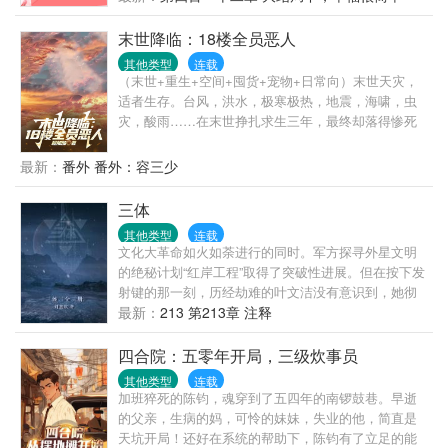
牙！”“喂！女人，马桶用了要消毒呀！”有人说，总裁
大人一表人才，不近女色，是南城所有女人的梦中情
末世降临：18楼全员恶人
人。而她说，他粗狂丑陋，又穷又闷骚直到真相大
其他类型
连载
白……天，温馨，你家老公的胡子飞了！天，温馨，
（末世+重生+空间+囤货+宠物+日常向）末世天灾，
你家老公脸上的刀疤移位了！天，温馨你家老公开的
适者生存。台风，洪水，极寒极热，地震，海啸，虫
竟然是迈巴赫！天，你家老公不是助理，他才是总
灾，酸雨……在末世挣扎求生三年，最终却落得惨死
裁！温馨看着人群中簇拥的俊美男人，攥紧拳头……
的姜宁，重生到末世前三天抢占先机夺回空间，开启
疯狂囤货模式。买买买，囤囤囤，找回前世救她性命
最新：
番外 番外：容三少
的狗子。磨好刀，囤好粮，挨个收拾渣男贱女们，有
仇报仇有恩报恩。当天灾来临，她右手握刀左手撸
三体
狗，在文明丧失道德沦陷的末世中乘风破浪！
其他类型
连载
文化大革命如火如荼进行的同时。军方探寻外星文明
的绝秘计划“红岸工程”取得了突破性进展。但在按下发
射键的那一刻，历经劫难的叶文洁没有意识到，她彻
底改变了人类的命运。地球文明向宇宙发出的第一声
最新：
213 第213章 注释
啼鸣，以太阳为中心，以光速向宇宙深处飞驰…… 四
光年外，“三体文明”正苦苦挣扎——三颗无规则运行的
四合院：五零年开局，三级炊事员
太阳主导下的百余次毁灭与重生逼迫他们逃离母星。
其他类型
连载
而恰在此时。他们接收到了地球发来的信息。在运用
加班猝死的陈钧，魂穿到了五四年的南锣鼓巷。早逝
超技术锁死地球人的基础科学之后。三体人庞大的宇
的父亲，生病的妈，可怜的妹妹，失业的他，简直是
宙舰队开始向地球进发…… 人类的末日悄然来临。
天坑开局！还好在系统的帮助下，陈钧有了立足的能