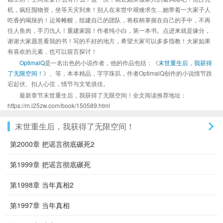
机，疯狂囤物资，坐等天灾到来！别人在末世中艰难求生…她带着一大家子人
吃香的喝辣的！运筹帷幄，组建自己的团队，将权柄掌握在自己的手中，不再
任人鱼肉，手刃仇人！重建家园！作者纯小白，第一本书。点进来就是缘分，
谢谢大家愿意看我的书！写的不好的地方，希望大家可以多多指教！大家如果
有喜欢的元素，也可以留言探讨！
OptimalQ
是一名出色的小说作者，他的作品包括：《
末世重生后，我获得
了无限空间！
》、等，本本精品，字字珠玑，作者OptimalQ创作的小说情节跌
宕起伏、扣人心弦，情节与文笔俱佳。
最新章节末世重生后，我获得了无限空间！全文阅读推荐地址：
https://m.i25zw.com/book/150589.html
末世重生后，我获得了无限空间！
第2000章 把谣言彻底碾死2
第1999章 把谣言彻底碾死
第1998章 当年真相2
第1997章 当年真相