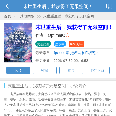
末世重生后，我获得了无限空间！
首页
>>
其他类型
>>
末世重生后，我获得了无限空间！
末世重生后，我获得了无限空间！
作者：
OptimalQ
其他类型
连载中
672 万字
最新章节：
第2000章 把谣言彻底碾死2
最后更新：2026-07-30 22:16:53
阅读
收藏
推荐
TXT下载
末世重生后，我获得了无限空间！小说简介
丧尸病毒突然爆发，大自然根本不给人类反应的机会，极热、洪水、海
啸、极寒、永夜、酸雨、动植物变异接踵而来…末世苦苦挣扎5年的黎洛，在家
人相继离世后被自己朝夕相处3年的队友暗害。幸运的是，她重生到了末世的前
100天，并且意外激活了无限空间系统。种植、养殖、美食工坊、装备工坊、武
器工坊，空间里要什么有什么！这一次，就让她来做家人的避风港吧！抢占先