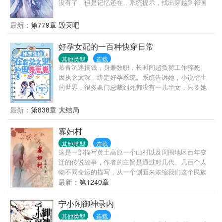
没有了，但是记忆还在，系统提示，找出穿越到祁国
的五位现代人，并送她们回去，可让她心爱之人，在
凡间与她相守一生，圆了她苦苦等待这上万年的心
最新：
第779章 毁灭吧
愿。她虽半信半疑，却不肯放过一丝能寻到他的机
会，于是她便开始筹谋，使自己的人力变得强大，以
好孕女配的一百种快穿日常
便寻到那所谓的现代人。可当自己心爱之人出现在眼
其他类型
连载
前时，她只觉得上天跟自己开了个天大的玩笑，自己
慕青沉迷搞钱，身兼数职，长时间超负荷工作猝死。
心心念念之人的身份，居然天界的死对头魔界尊主，
因执念太深，绑定好孕系统。系统告诉她，小说衍生
这下自己该如何面对他。
的世界，很多豪门总裁到死都没有一儿半女，只要她
帮那些冤种总裁们生下继承人，就能获取功德。功德
积攒到一定数值，就能移民到高纬度星球养老。养老
最新：
第838章 大结局
生活包括永恒的青春、用不尽的财富及无穷尽生命。
慕青星星眼：她答应了！冤种一：身为千亿总裁，顾
寡妇村
予安却患有恐女症。本以为这偌大家产，只能便宜一
其他类型
连载
表三千里的表亲。直到遇见慕青，他非但没有发病，
这是一部描写黄土高原一个山村以及周围地区百年变
反而想整天黏着她。冤种二：游戏里，陆时奕是榜一
迁的传说故事，作者的主旨是通过对几代、几百个人
大神，拥有无数迷妹迷弟。游戏外，陆时奕是商界新
物不同命运的描写，从一个侧面来浓缩我们这个民族
秀。可惜，他对女人有接触性过敏症，只能把亿万资
上百年来的历史。抱着负责任的态度，努力使自己笔
最新：
第1240章
产交给堂外甥。慕青的出现，让他发现，原来这世界
下的人物真实，可信，给读者以思考、启迪。来日无
存在他能触碰的女孩，就算不择手段，他也要得到
多，总想给这个世界上留点什么。
宁小闲御神录内
她！冤种三：傅景年车祸，成了植物人。本以为，下
半生只能昏迷不醒。有天，家里来了个小护工，精心
其他类型
连载