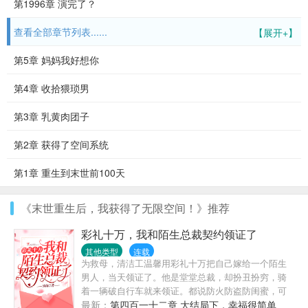
第1996章 演完了？
查看全部章节列表......
【展开+】
第5章 妈妈我好想你
第4章 收拾猥琐男
第3章 乳黄肉团子
第2章 获得了空间系统
第1章 重生到末世前100天
《末世重生后，我获得了无限空间！》推荐
彩礼十万，我和陌生总裁契约领证了
其他类型
连载
为救母，清洁工温馨用彩礼十万把自己嫁给一个陌生
男人，当天领证了。他是堂堂总裁，却扮丑扮穷，骑
着一辆破自行车就来领证。都说防火防盗防闺蜜，可
她天天就防他。“喂！女人，吃了臭豆腐必须刷
最新：
第四百一十二章 大结局下，幸福很简单