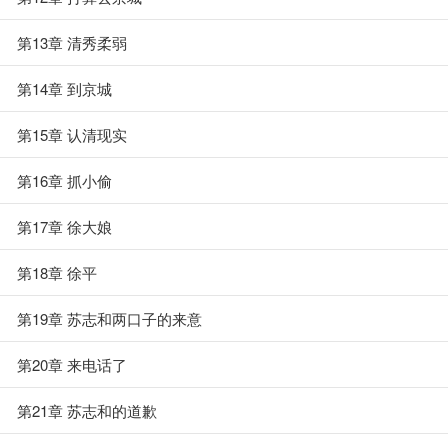
第13章 清秀柔弱
第14章 到京城
第15章 认清现实
第16章 抓小偷
第17章 徐大娘
第18章 徐平
第19章 苏志和两口子的来意
第20章 来电话了
第21章 苏志和的道歉