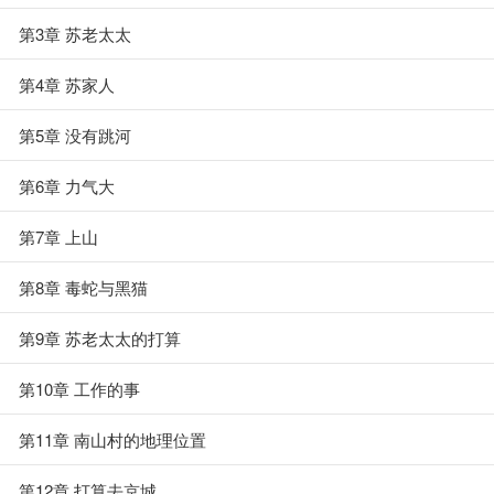
第3章 苏老太太
第4章 苏家人
第5章 没有跳河
第6章 力气大
第7章 上山
第8章 毒蛇与黑猫
第9章 苏老太太的打算
第10章 工作的事
第11章 南山村的地理位置
第12章 打算去京城