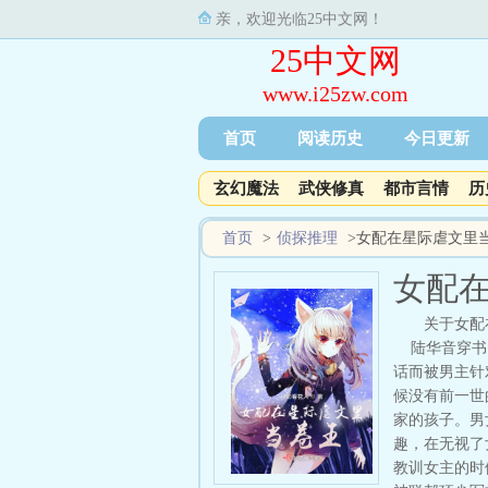
亲，欢迎光临25中文网！
25中文网
www.i25zw.com
首页
阅读历史
今日更新
玄幻魔法
武侠修真
都市言情
历
首页
>
侦探推理
>
女配在星际虐文里
女配
关于女配
陆华音穿书了
话而被男主针
候没有前一世
家的孩子。男
趣，在无视了
教训女主的时