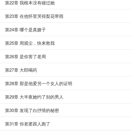
第22章 我根本没有碰过她
第23章 在他怀里哭得梨花带雨
第24章 哪个是真嫂子
第25章 周观尘，快来救我
第26章 是你害了老周
第27章 大郎喝药
第28章 那是他爱另一个女人的证明
第29章 大半夜她约了别的男人
第30章 发现了白抒情的秘密
第31章 你老婆跟人跑了