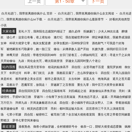
上一页
第1 - 50章
下一页
-
-
白月光进门，我带崽离婚你疯什么 芫菲
白月光进门，我带崽离婚你疯什么全文阅读
白月光进
-
-
门，我带崽离婚你疯什么txt下载
白月光进门，我带崽离婚你疯什么最新章节
好看的其他类型
小说
大家在看
彩礼十万，我和陌生总裁契约领证了
婚久必痒
拒嫁豪门：少夫人99次出逃
醉缠
欢
读心术：这皇位有毒，谁上谁短命
逢灯纪
我在诡秘世界封神
绑定神豪系统，我被养成顶级
女神
科研大佬穿七零，炮灰女配逆袭
好孕女配的一百种快穿日常
酒色财气？可我是个好海
军
被绝嗣首长巧取豪夺，她一胎三宝
修仙：从继承敌人遗产开始
长嫂为妻，病弱奸臣日日求
娶
神鹰天骄
四合院：带着空间回到48年
全宗门皆卷王，小师妹纯苟王
诸天：寻道大千之从倚
天开始修仙
九叔：简化金光咒，晒太阳就变强
穿越女儿国同时娶八个老公
站内强推
我在风花雪月里等你
校花的贴身高手
四合院：众里寻她千百度
曼陀罗妖精
御女
天下
剑卒过河
科举，寒门状元
从善
我都卖豆腐了，怎么和穿越女斗
四合院：开局入战场归
来是科长
都市娇妻之美女后宫
都市之最强兵王
太古剑神
逍遥人生
艳海风波
遮天之苍天霸
体
花都太子
恶魔军官，放我走！
穿越家丁之百香国
重生九零：我中百万大奖带全家暴富
经典收藏
四合院回到五零
四合院之隔墙有耳
刘氏崛起之祖
家族修仙从养鱼开始
亮剑：满
级悟性，手搓M1加兰德
穿越70：小知青下乡生活美滋滋
男友他总不是人
盗墓：开局融合蚂蚁获
万斤巨力
拜师九叔：开局龙象般若功大成
四合院：娄小娥和于莉以及女野人
三体
带着游戏面
板穿越修仙界
综：精灵的恋爱日常
亮剑：都叫我运输大队长
后宫君侍三千天天上演雄竞现
场
七零小军嫂
四合院：秘密特工
被骂丧门星？全京城大佬抢着宠我
重生七零之带着空间嫁最
野糙汉
穿书七零空间来修仙
最近更新
港夜熟色
御兽小师妹穿越，全村猪猪听号令
偷亲一口，阴郁大佬变成恋爱脑
疯柳